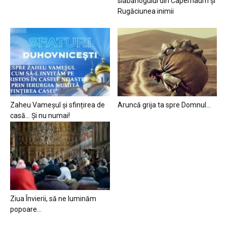
slăbănogului din Capernaum și
Rugăciunea inimii
Zaheu Vameșul și sfințirea de
Aruncă grija ta spre Domnul…
casă… Și nu numai!
Ziua Învierii, să ne luminăm
popoare…