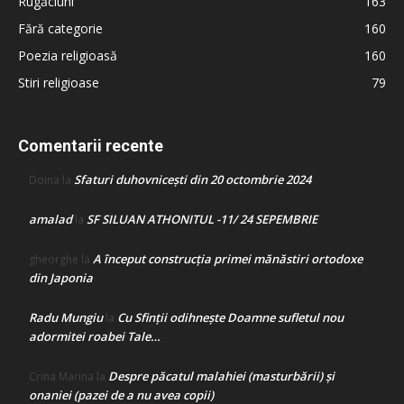
Rugăciuni
163
Fără categorie
160
Poezia religioasă
160
Stiri religioase
79
Comentarii recente
Sfaturi duhovnicești din 20 octombrie 2024
Doina
la
amalad
SF SILUAN ATHONITUL -11/ 24 SEPEMBRIE
la
A început construcţia primei mănăstiri ortodoxe
gheorghe
la
din Japonia
Radu Mungiu
Cu Sfinții odihnește Doamne sufletul nou
la
adormitei roabei Tale…
Despre păcatul malahiei (masturbării) şi
Crina Marina
la
onaniei (pazei de a nu avea copii)