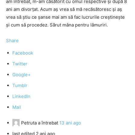
am întrebat, m-am căsătorit cu omul respective şi după 8
ani am divorţat. Acum aş vrea să mă recăsătoresc şi aş
vrea să ştiu ce şanse mai am să fac lucrurile creştineşte
şi cum să procedez. Sărut mâna pentru lămuriri.
Share
Facebook
Twitter
Google+
Tumblr
LinkedIn
Mail
Petruta
a întrebat
13 ani ago
last edited 2 ani ago