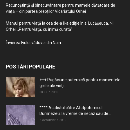
Recunoștință și binecuvântare pentru mamele dătătoare de
viață – din partea preoților Vicariatului Orhei
Marșul pentru viață la cea de-a II-a ediție în s. Lucășeuca, r-l
Orhei: „Pentru viață, cu inimă curată”
Învierea Fiului văduvei din Nain
POSTĂRI POPULARE
+++ Rugăciune puternică pentru momentele
grele ale vieţii
28 iulie 2010
**** Acatistul către Atotputernicul
Dumnezeu, la vreme de necaz sau de...
5 octombrie 2010