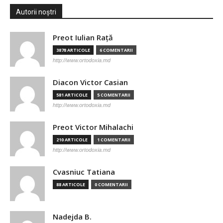
Autorii noștri
Preot Iulian Raţă
3878 ARTICOLE
6 COMENTARII
http://www.ortodoxia.md
Diacon Victor Casian
581 ARTICOLE
5 COMENTARII
http://www.ortodoxia.md
Preot Victor Mihalachi
210 ARTICOLE
1 COMENTARII
http://www.ortodoxia.md
Cvasniuc Tatiana
88 ARTICOLE
0 COMENTARII
Nadejda B.