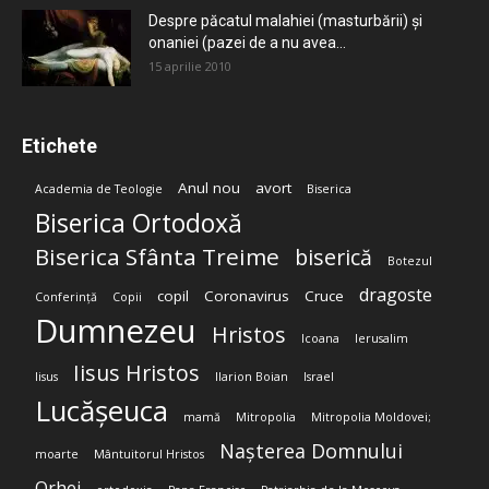
Despre păcatul malahiei (masturbării) şi
onaniei (pazei de a nu avea...
15 aprilie 2010
Etichete
Anul nou
avort
Academia de Teologie
Biserica
Biserica Ortodoxă
Biserica Sfânta Treime
biserică
Botezul
dragoste
copil
Coronavirus
Cruce
Conferință
Copii
Dumnezeu
Hristos
Icoana
Ierusalim
Iisus Hristos
Iisus
Ilarion Boian
Israel
Lucășeuca
mamă
Mitropolia
Mitropolia Moldovei;
Nașterea Domnului
moarte
Mântuitorul Hristos
Orhei