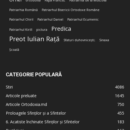
ortodoxia
Papa Francisc
Patriarhia de la Moscova
Patriarhia Română
Patriarhul Bisericii Ortodoxe Române
Patriarhul Chiril
Patriarhul Daniel
Patriarhul Ecumenic
Predica
Patriarhul Kirill
pictura
Preot Iulian Rață
Sfaturi duhovnicești;
Sinaxa
Școală
CATEGORIE POPULARĂ
Stiri
4086
Articole preluate
1645
Articole Ortodoxia.md
750
Proloagele Sfinților și a Sfintelor
455
6. Acatiste închinate Sfinților și Sfintelor
183