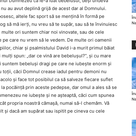
bunul Dumnezeu că le-a luat bebelusul, deși undeva
 nu au avut deplină grijă de acest dar al Domnului.
osesc, altele fac sport să se mențină în formă pe
În
Na
 rog să mă ierți, nu vreu să te supăr, sau să te învinuiesc
e multe ori suntem chiar noi vinovate, sau de cele
te pe care nu vrem să le vedem. De multe ori oamenii
or, chiar și psalmistului David i-a murit primul băiat
 mulți spun: „dar ce vină are bebelușul?”, și cu mare
ți suntem bebeluși dragi pe care ne iubește enorm și
cu toții, căci Domnul crease iadul pentru demoni nu
olo și face tot posibilul ca să salveze fiecare suflet
i la pocăință prin aceste pedepse, dar omul a ales să se
În
menezeu ne iubește și ne așteaptă, căci cum spunea
Na
cât propria noastră cămașă, numai să-l chemăm. Vă
lt și dacă am supărat sau ispitit pe cineva cu cele