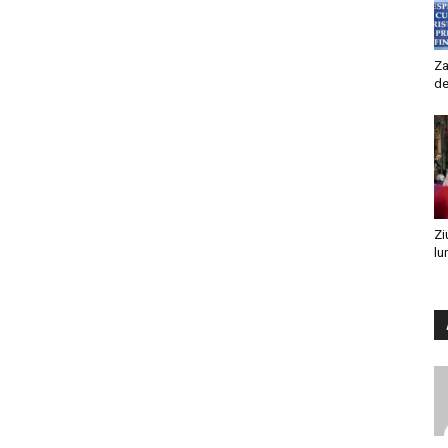
Za
de
Zi
lu