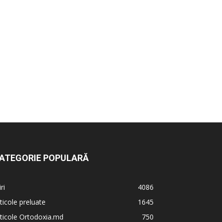
ATEGORIE POPULARĂ
iri
4086
ticole preluate
1645
ticole Ortodoxia.md
750