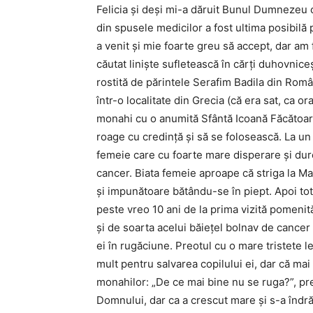
Felicia și deși mi-a dăruit Bunul Dumnezeu c
din spusele medicilor a fost ultima posibilă p
a venit și mie foarte greu să accept, dar am 
căutat liniște sufletească în cărți duhovnice
rostită de părintele Serafim Badila din Româ
într-o localitate din Grecia (că era sat, ca 
monahi cu o anumită Sfântă Icoană Făcătoar
roage cu credință și să se folosească. La u
femeie care cu foarte mare disperare și dure
cancer. Biata femeie aproape că striga la M
și impunătoare bătându-se în piept. Apoi tot
peste vreo 10 ani de la prima vizită pomenit
și de soarta acelui băiețel bolnav de cance
ei în rugăciune. Preotul cu o mare tristete 
mult pentru salvarea copilului ei, dar că ma
monahilor: „De ce mai bine nu se ruga?”, pre
Domnului, dar ca a crescut mare și s-a îndră