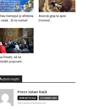
heu Vameșul și sfințirea
Aruncă grija ta spre
 casă… Și nu numai!
Domnul…
ua Învierii, să ne
minăm popoare…
Autorii noștri
Preot Iulian Raţă
3878 ARTICOLE
6 COMENTARII
http://www.ortodoxia.md