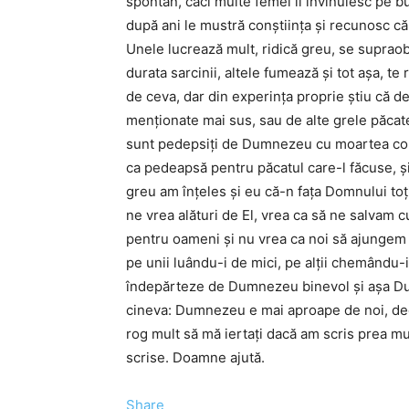
spontan, căci multe femei îl învinuiesc pe 
după ani le mustră conștiința și recunosc că
Unele lucrează mult, ridică greu, se supraob
durata sarcinii, altele fumează și tot așa, te
de ceva, dar din experința proprie știu că d
menționate mai sus, sau de alte grele păca
sunt pedepsiți de Dumnezeu cu moartea copiil
ca pedeapsă pentru păcatul care-l făcuse, și
greu am înțeles și eu că-n fața Domnului to
ne vrea alături de El, vrea ca să ne salvam 
pentru oameni și nu vrea ca noi să ajungem ac
pe unii luându-i de mici, pe alții chemându-
îndepărteze de Dumnezeu binevol și așa Du
cineva: Dumnezeu e mai aproape de noi, de
rog mult să mă iertați dacă am scris prea mu
scrise. Doamne ajută.
Share