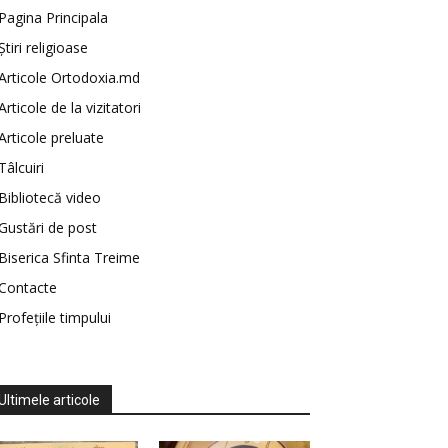
Pagina Principala
Știri religioase
Articole Ortodoxia.md
Articole de la vizitatori
Articole preluate
Tâlcuiri
Bibliotecă video
Gustări de post
Biserica Sfinta Treime
Contacte
Profețiile timpului
Ultimele articole