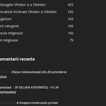
oloagele Sfinților și a Sfintelor
455
 Acatiste închinate Sfinților și Sfintelor
183
găciuni
163
ră categorie
160
ezia religioasă
160
iri religioase
79
omentarii recente
Sfaturi duhovnicești din 20 octombrie
Doina
la
2024
amalad
SF SILUAN ATHONITUL -11/ 24
la
SEPEMBRIE
A început construcţia primei
gheorghe
la