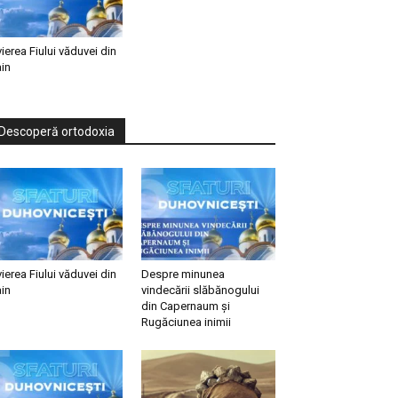
vierea Fiului văduvei din
in
Descoperă ortodoxia
vierea Fiului văduvei din
Despre minunea
in
vindecării slăbănogului
din Capernaum și
Rugăciunea inimii