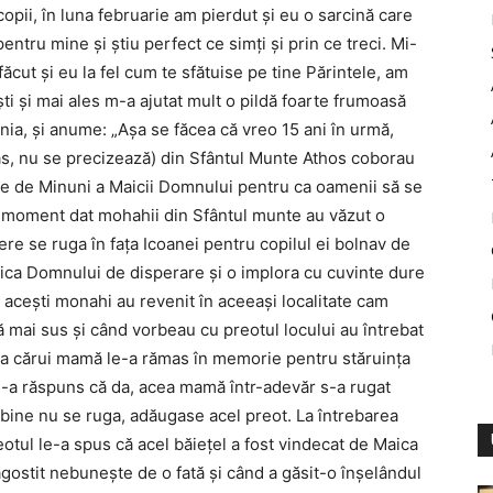
opii, în luna februarie am pierdut și eu o sarcină care
entru mine și știu perfect ce simți și prin ce treci. Mi-
făcut și eu la fel cum te sfătuise pe tine Părintele, am
ști și mai ales m-a ajutat mult o pildă foarte frumoasă
nia, și anume: „Așa se făcea că vreo 15 ani în urmă,
oras, nu se precizează) din Sfântul Munte Athos coborau
e de Minuni a Maicii Domnului pentru ca oamenii să se
n moment dat mohahii din Sfântul munte au văzut o
re se ruga în fața Icoanei pentru copilul ei bolnav de
aica Domnului de disperare și o implora cu cuvinte dure
 acești monahi au revenit în aceeași localitate cam
ă mai sus și când vorbeau cu preotul locului au întrebat
r a cărui mamă le-a rămas în memorie pentru stăruința
le-a răspuns că da, acea mamă într-adevăr s-a rugat
i bine nu se ruga, adăugase acel preot. La întrebarea
otul le-a spus că acel băiețel a fost vindecat de Maica
gostit nebunește de o fată și când a găsit-o înșelândul