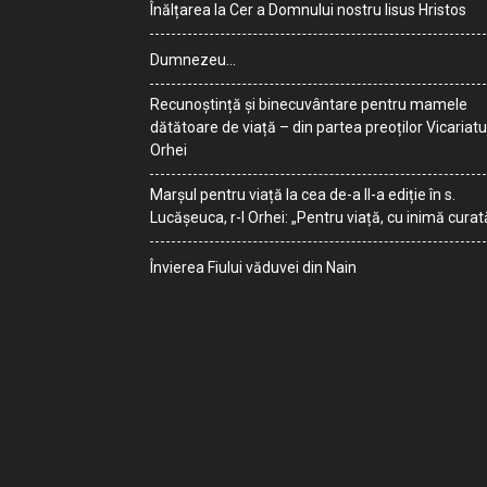
Înălțarea la Cer a Domnului nostru Iisus Hristos
Dumnezeu…
Recunoștință și binecuvântare pentru mamele
dătătoare de viață – din partea preoților Vicariatu
Orhei
Marșul pentru viață la cea de-a II-a ediție în s.
Lucășeuca, r-l Orhei: „Pentru viață, cu inimă curat
Învierea Fiului văduvei din Nain