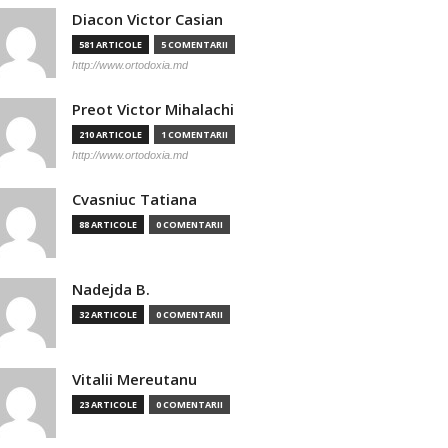
Diacon Victor Casian
581 ARTICOLE
5 COMENTARII
http://www.ortodoxia.md
Preot Victor Mihalachi
210 ARTICOLE
1 COMENTARII
http://www.ortodoxia.md
Cvasniuc Tatiana
88 ARTICOLE
0 COMENTARII
Nadejda B.
32 ARTICOLE
0 COMENTARII
Vitalii Mereutanu
23 ARTICOLE
0 COMENTARII