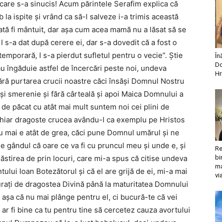
care s-a sinucis! Acum părintele Serafim explica că
la ispite și vrând ca să-l salveze i-a trimis această
oată fi mântuit, dar așa cum acea mamă nu a lăsat să se
 I s-a dat după cerere ei, dar s-a dovedit că a fost o
 temporară, I s-a pierdut sufletul pentru o vecie”. Știe
În
Do
 îngăduie astfel de încercări peste noi, undeva
Hr
fără purtarea crucii noastre căci însăși Domnul Nostru
 și smerenie și fără cârteală și apoi Maica Domnului a
ă de păcat cu atât mai mult suntem noi cei plini de
chiar dragoste crucea avându-l ca exemplu pe Hristos
nu mai e atât de grea, căci pune Domnul umărul și ne
e gândul că oare ce va fi cu pruncul meu și unde e, și
Re
năstirea de prin locuri, care mi-a spus că citise undeva
bi
ma
tului Ioan Botezătorul și că el are grijă de ei, mi-a mai
vi
urați de dragostea Divină până la maturitatea Domnului
 așa că nu mai plânge pentru el, ci bucură-te că vei
 ar fi bine ca tu pentru tine să cercetez cauza avortului