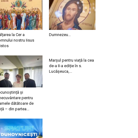
ălțarea la Cer a
Dumnezeu…
mnului nostru Iisus
istos
Marșul pentru viață la cea
de-a II-a ediție în s.
Lucășeuca,...
cunoștință și
necuvântare pentru
mele dătătoare de
ață – din partea...