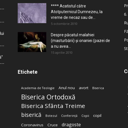
Pr
**** Acatistul către
Atotputernicul Dumnezeu, la
6.
vreme de necaz sau de...
Ru
5 octombrie 2010
Fă
lui
Despre păcatul malahiei
Po
(masturbării) şi onaniei (pazei de
a nu avea...
St
15 aprilie 2010
ă”
C
Etichete
Anul nou
avort
Academia de Teologie
Biserica
Biserica Ortodoxă
Biserica Sfânta Treime
biserică
copil
Botezul
Conferință
Copii
dragoste
Coronavirus
Cruce