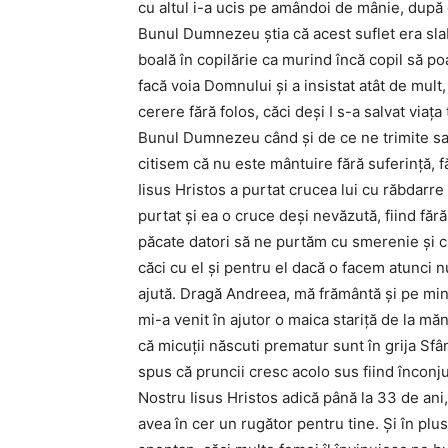
cu altul i-a ucis pe amândoi de mânie, după 
Bunul Dumnezeu știa că acest suflet era slab 
boală în copilărie ca murind încă copil să p
facă voia Domnului și a insistat atât de mult,
cerere fără folos, căci deși I s-a salvat viața
Bunul Dumnezeu când și de ce ne trimite sau
citisem că nu este mântuire fără suferință, 
Iisus Hristos a purtat crucea lui cu răbdarre
purtat și ea o cruce deși nevăzută, fiind făr
păcate datori să ne purtăm cu smerenie și 
căci cu el și pentru el dacă o facem atunci 
ajută. Dragă Andreea, mă frământă și pe min
mi-a venit în ajutor o maica stariță de la mă
că micuții născuti prematur sunt în grija Sfân
spus că pruncii cresc acolo sus fiind înconj
Nostru Iisus Hristos adică până la 33 de ani,
avea în cer un rugător pentru tine. Și în plus