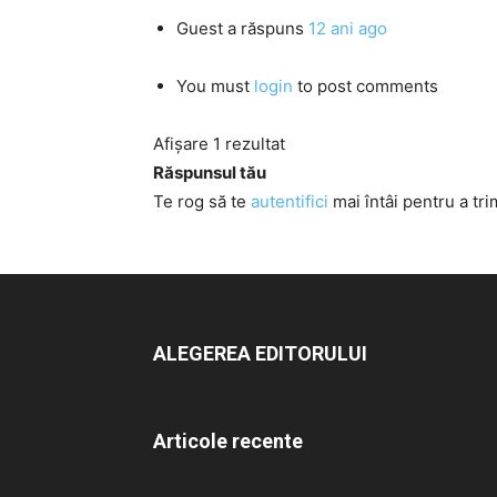
Guest
a răspuns
12 ani ago
You must
login
to post comments
Afișare 1 rezultat
Răspunsul tău
Te rog să te
autentifici
mai întâi pentru a tri
ALEGEREA EDITORULUI
Articole recente