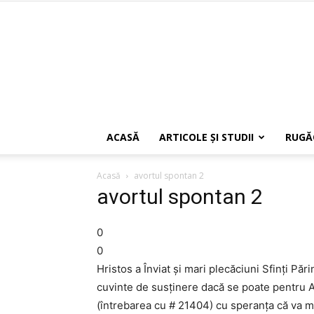
ACASĂ
ARTICOLE ŞI STUDII
RUGĂ
Acasă
avortul spontan 2
avortul spontan 2
0
0
Hristos a Înviat și mari plecăciuni Sfinți Păr
cuvinte de susținere dacă se poate pentru A
(întrebarea cu # 21404) cu speranța că va m