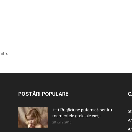
mite.
POSTĂRI POPULARE
C
+++ Rugăciune puternică pentru
St
momentele grele ale vieţii
Ar
28 iulie 2010
Ar