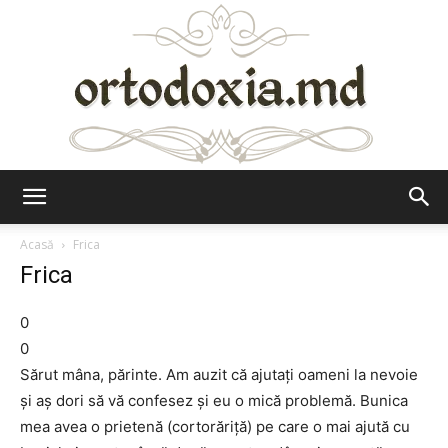
Ortodoxia.md
Acasă
Frica
Frica
0
0
Sărut mâna, părinte. Am auzit că ajutaţi oameni la nevoie
şi aş dori să vă confesez şi eu o mică problemă. Bunica
mea avea o prietenă (cortorăriţă) pe care o mai ajută cu