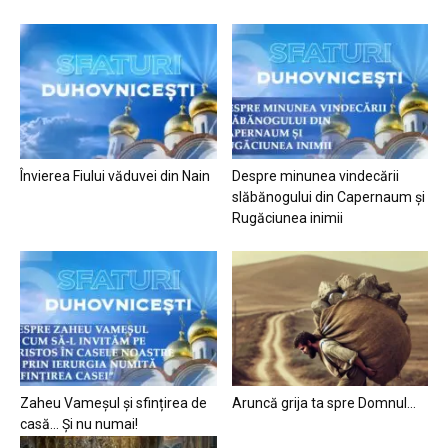
Învierea Fiului văduvei din Nain
Despre minunea vindecării
slăbănogului din Capernaum și
Rugăciunea inimii
Zaheu Vameșul și sfințirea de
Aruncă grija ta spre Domnul…
casă… Și nu numai!