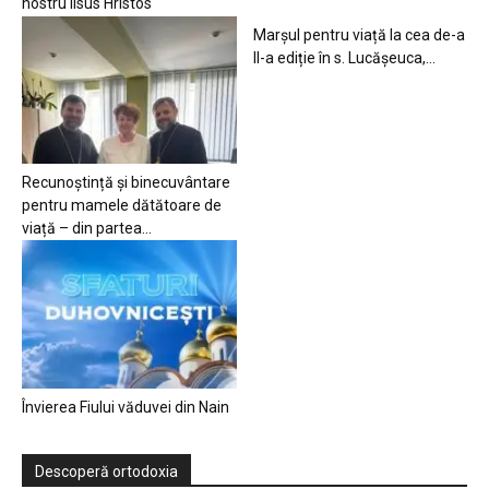
nostru Iisus Hristos
Marșul pentru viață la cea de-a
II-a ediție în s. Lucășeuca,...
Recunoștință și binecuvântare
pentru mamele dătătoare de
viață – din partea...
Învierea Fiului văduvei din Nain
Descoperă ortodoxia