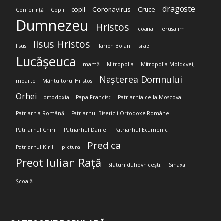
dragoste
copil
Coronavirus
Cruce
Conferință
Copii
Dumnezeu
Hristos
Icoana
Ierusalim
Iisus Hristos
Iisus
Ilarion Boian
Israel
Lucășeuca
mamă
Mitropolia
Mitropolia Moldovei;
Nașterea Domnului
moarte
Mântuitorul Hristos
Orhei
ortodoxia
Papa Francisc
Patriarhia de la Moscova
Patriarhia Română
Patriarhul Bisericii Ortodoxe Române
Patriarhul Chiril
Patriarhul Daniel
Patriarhul Ecumenic
Predica
Patriarhul Kirill
pictura
Preot Iulian Rață
Sfaturi duhovnicești;
Sinaxa
Școală