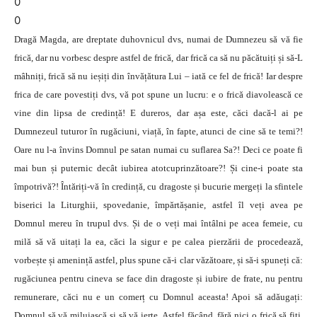
0
0
Dragă Magda, are dreptate duhovnicul dvs, numai de Dumnezeu să vă fie
frică, dar nu vorbesc despre astfel de frică, dar frică ca să nu păcătuiți și să-L
mâhniți, frică să nu ieșiți din învățătura Lui – iată ce fel de frică! Iar despre
frica de care povestiți dvs, vă pot spune un lucru: e o frică diavolească ce
vine din lipsa de credință! E dureros, dar așa este, căci dacă-l ai pe
Dumnezeul tuturor în rugăciuni, viață, în fapte, atunci de cine să te temi?!
Oare nu l-a învins Domnul pe satan numai cu suflarea Sa?! Deci ce poate fi
mai bun și puternic decât iubirea atotcuprinzătoare?! Și cine-i poate sta
împotrivă?! Întăriți-vă în credință, cu dragoste și bucurie mergeți la sfintele
biserici la Liturghii, spovedanie, împărtășanie, astfel îl veți avea pe
Domnul mereu în trupul dvs. Și de o veți mai întâlni pe acea femeie, cu
milă să vă uitați la ea, căci la sigur e pe calea pierzării de procedează,
vorbește și amenință astfel, plus spune că-i clar văzătoare, și să-i spuneți că:
rugăciunea pentru cineva se face din dragoste și iubire de frate, nu pentru
remunerare, căci nu e un comerț cu Domnul aceasta! Apoi să adăugați:
Domnul să vă miluiască și să vă ierte. Astfel făcând, fără nici o frică să fiți,