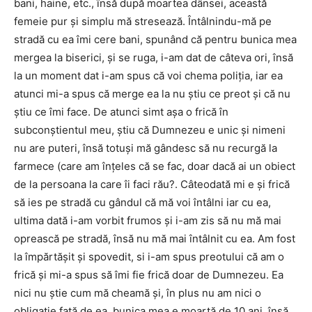
bani, haine, etc., însă după moartea dânsei, această
femeie pur şi simplu mă stresează. Întâlnindu-mă pe
stradă cu ea îmi cere bani, spunând că pentru bunica mea
mergea la biserici, şi se ruga, i-am dat de câteva ori, însă
la un moment dat i-am spus că voi chema poliţia, iar ea
atunci mi-a spus că merge ea la nu ştiu ce preot şi că nu
ştiu ce îmi face. De atunci simt aşa o frică în
subconştientul meu, ştiu că Dumnezeu e unic şi nimeni
nu are puteri, însă totuşi mă gândesc să nu recurgă la
farmece (care am înţeles că se fac, doar dacă ai un obiect
de la persoana la care îi faci rău?. Câteodată mi e şi frică
să ies pe stradă cu gândul că mă voi întâlni iar cu ea,
ultima dată i-am vorbit frumos şi i-am zis să nu mă mai
oprească pe stradă, însă nu mă mai întâlnit cu ea. Am fost
la împărtăşit şi spovedit, si i-am spus preotului că am o
frică şi mi-a spus să îmi fie frică doar de Dumnezeu. Ea
nici nu ştie cum mă cheamă şi, în plus nu am nici o
obligaţie faţă de ea, bunica mea e moartă de 10 ani, însă