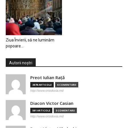
Ziua Învierii, să ne luminăm
popoare…
Autorii noștri
Preot Iulian Raţă
3878 ARTICOLE
6 COMENTARII
http://www.ortodoxia.md
Diacon Victor Casian
581 ARTICOLE
5 COMENTARII
http://www.ortodoxia.md