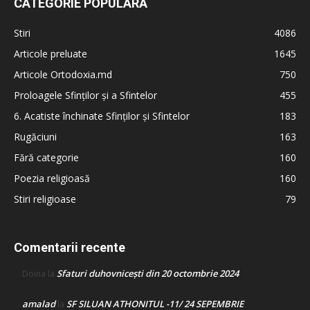
CATEGORIE POPULARĂ
Stiri
4086
Articole preluate
1645
Articole Ortodoxia.md
750
Proloagele Sfinților și a Sfintelor
455
6. Acatiste închinate Sfinților și Sfintelor
183
Rugăciuni
163
Fără categorie
160
Poezia religioasă
160
Stiri religioase
79
Comentarii recente
Sfaturi duhovnicești din 20 octombrie 2024
Doina
la
amalad
SF SILUAN ATHONITUL -11/ 24 SEPEMBRIE
la