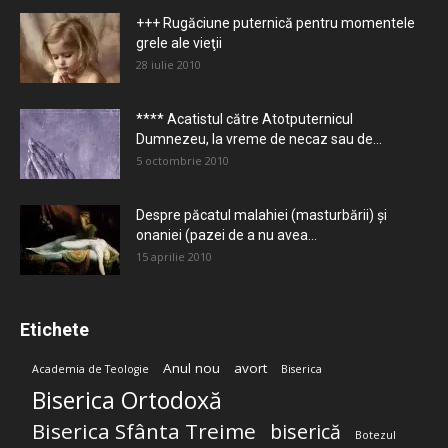
+++ Rugăciune puternică pentru momentele
grele ale vieţii
28 iulie 2010
**** Acatistul către Atotputernicul
Dumnezeu, la vreme de necaz sau de...
5 octombrie 2010
Despre păcatul malahiei (masturbării) şi
onaniei (pazei de a nu avea...
15 aprilie 2010
Etichete
Anul nou
avort
Academia de Teologie
Biserica
Biserica Ortodoxă
Biserica Sfânta Treime
biserică
Botezul