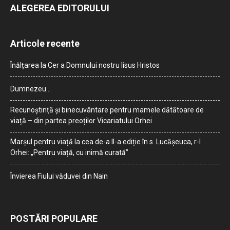
ALEGEREA EDITORULUI
Articole recente
Înălțarea la Cer a Domnului nostru Iisus Hristos
Dumnezeu…
Recunoștință și binecuvântare pentru mamele dătătoare de
viață – din partea preoților Vicariatului Orhei
Marșul pentru viață la cea de-a II-a ediție în s. Lucășeuca, r-l
Orhei: „Pentru viață, cu inimă curată”
Învierea Fiului văduvei din Nain
POSTĂRI POPULARE