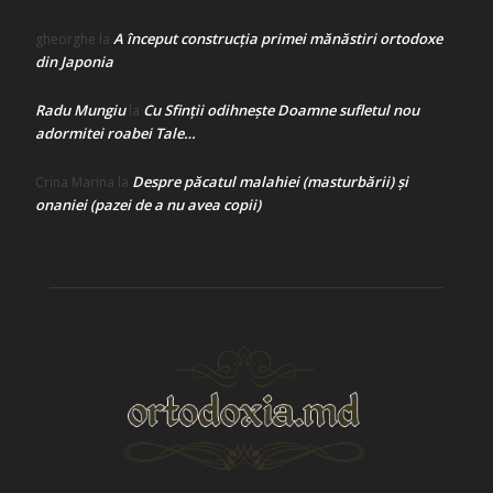
A început construcţia primei mănăstiri ortodoxe
gheorghe
la
din Japonia
Radu Mungiu
Cu Sfinții odihnește Doamne sufletul nou
la
adormitei roabei Tale…
Despre păcatul malahiei (masturbării) şi
Crina Marina
la
onaniei (pazei de a nu avea copii)