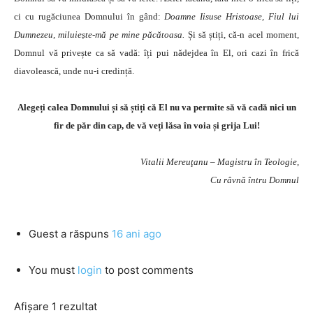
ci cu rugăciunea Domnului în gând:
Doamne Iisuse Hristoase, Fiul lui
Dumnezeu, miluiește-mă pe mine păcătoasa.
Și să știți, că-n acel moment,
Domnul vă privește ca să vadă: îți pui nădejdea în El, ori cazi în frică
diavolească, unde nu-i credință.
Alegeți calea Domnului și să știți că El nu va permite să vă cadă nici un
fir de păr din cap, de vă veți lăsa în voia și grija Lui!
Vitalii Mereuţanu – Magistru în Teologie,
Cu râvnă întru Domnul
Guest
a răspuns
16 ani ago
You must
login
to post comments
Afișare 1 rezultat