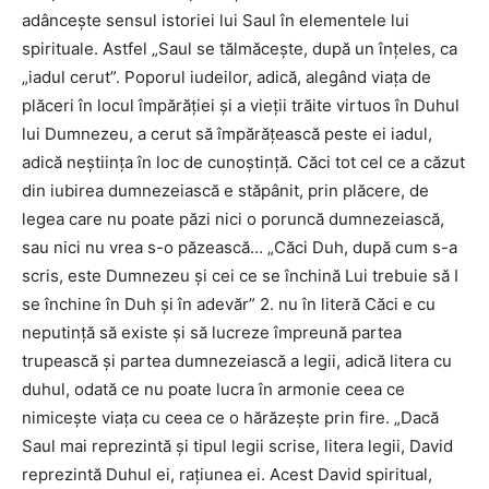
adânceşte sensul istoriei lui Saul în elementele lui
spirituale. Astfel „Saul se tălmăceşte, după un înţeles, ca
„iadul cerut”. Poporul iudeilor, adică, alegând viaţa de
plăceri în locul împărăţiei şi a vieţii trăite virtuos în Duhul
lui Dumnezeu, a cerut să împărăţească peste ei iadul,
adică neştiinţa în loc de cunoştinţă. Căci tot cel ce a căzut
din iubirea dumnezeiască e stăpânit, prin plăcere, de
legea care nu poate păzi nici o poruncă dumnezeiască,
sau nici nu vrea s-o păzească… „Căci Duh, după cum s-a
scris, este Dumnezeu şi cei ce se închină Lui trebuie să I
se închine în Duh şi în adevăr” 2. nu în literă Căci e cu
neputinţă să existe şi să lucreze împreună partea
trupească şi partea dumnezeiască a legii, adică litera cu
duhul, odată ce nu poate lucra în armonie ceea ce
nimiceşte viaţa cu ceea ce o hărăzeşte prin fire. „Dacă
Saul mai reprezintă şi tipul legii scrise, litera legii, David
reprezintă Duhul ei, raţiunea ei. Acest David spiritual,