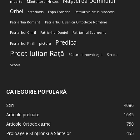
Nașterea Domnului
moarte
Mântuitorul Hristos
Orhei
ortodoxia
Papa Francisc
Patriarhia de la Moscova
Patriarhia Română
Patriarhul Bisericii Ortodoxe Române
Patriarhul Chiril
Patriarhul Daniel
Patriarhul Ecumenic
Predica
Patriarhul Kirill
pictura
Preot Iulian Rață
Sfaturi duhovnicești;
Sinaxa
Școală
CATEGORIE POPULARĂ
Stiri
4086
Articole preluate
1645
Articole Ortodoxia.md
750
Proloagele Sfinților și a Sfintelor
455