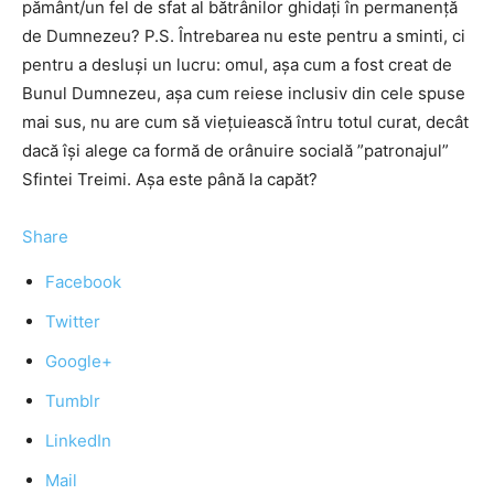
pământ/un fel de sfat al bătrânilor ghidaţi în permanenţă
de Dumnezeu? P.S. Întrebarea nu este pentru a sminti, ci
pentru a desluşi un lucru: omul, aşa cum a fost creat de
Bunul Dumnezeu, aşa cum reiese inclusiv din cele spuse
mai sus, nu are cum să vieţuiească întru totul curat, decât
dacă îşi alege ca formă de orânuire socială ”patronajul”
Sfintei Treimi. Aşa este până la capăt?
Share
Facebook
Twitter
Google+
Tumblr
LinkedIn
Mail