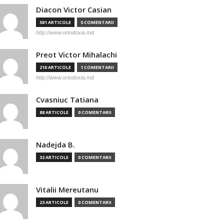
Diacon Victor Casian
581 ARTICOLE
5 COMENTARII
http://www.ortodoxia.md
Preot Victor Mihalachi
210 ARTICOLE
1 COMENTARII
http://www.ortodoxia.md
Cvasniuc Tatiana
88 ARTICOLE
0 COMENTARII
Nadejda B.
32 ARTICOLE
0 COMENTARII
Vitalii Mereutanu
23 ARTICOLE
0 COMENTARII