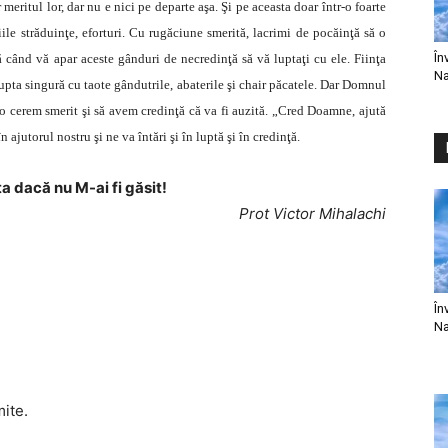
eritul lor, dar nu e nici pe departe aşa. Şi pe aceasta doar într-o foarte
le străduinţe, eforturi. Cu rugăciune smerită, lacrimi de pocăinţă să o
În
când vă apar aceste gânduri de necredinţă să vă luptaţi cu ele. Fiinţa
Na
upta singură cu taote gândutrile, abaterile şi chair păcatele. Dar Domnul
ă o cerem smerit şi să avem credinţă că va fi auzită. „Cred Doamne, ajută
ajutorul nostru şi ne va întări şi în luptă şi în credinţă.
a dacă nu M-ai fi găsit!
Prot Victor Mihalachi
În
Na
mite.