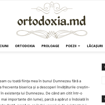
CIUNI
ORTODOXIA
PROLOAGE
POEZII
LĂCAŞURI
Ortodoxia.md
eam cu toată fiinţa mea în bunul Dumnezeu fără a
frecventa biserica şi a descoperi învăţăturile creştin-
în existenţa lui Dumnezeu. De când am citit într-o
 mai importante din lume), parcă a apărut o îndoială în