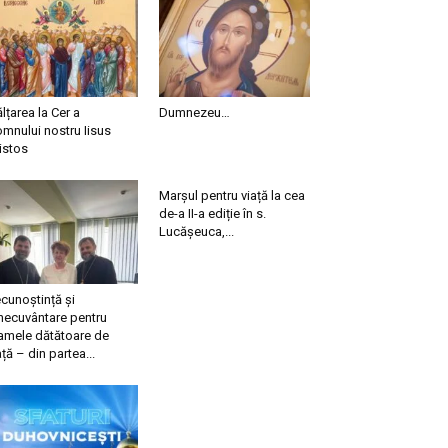
ălțarea la Cer a
Dumnezeu…
mnului nostru Iisus
istos
Marșul pentru viață la cea
de-a II-a ediție în s.
Lucășeuca,...
cunoștință și
necuvântare pentru
mele dătătoare de
ață – din partea...