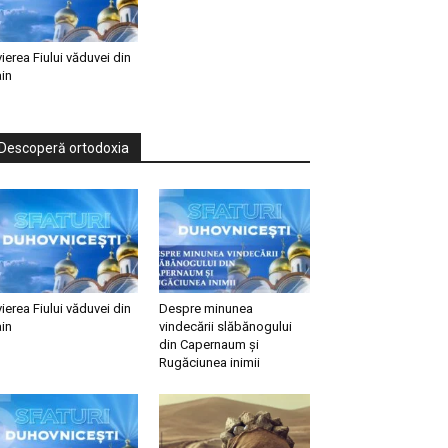
vierea Fiului văduvei din
in
Descoperă ortodoxia
vierea Fiului văduvei din
Despre minunea
in
vindecării slăbănogului
din Capernaum și
Rugăciunea inimii