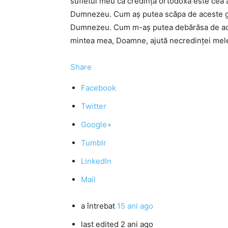
sufletul meu că credinţa ortodoxă este cea a
Dumnezeu. Cum aş putea scăpa de aceste gân
Dumnezeu. Cum m-aş putea debărăsa de acest
mintea mea, Doamne, ajută necredinţei mele
Share
Facebook
Twitter
Google+
Tumblr
LinkedIn
Mail
a întrebat
15 ani ago
last edited 2 ani ago