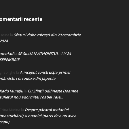
omentarii recente
Sfaturi duhovnicești din 20 octombrie
Doina
la
2024
amalad
SF SILUAN ATHONITUL -11/ 24
la
SEPEMBRIE
A început construcţia primei
gheorghe
la
mănăstiri ortodoxe din Japonia
Radu Mungiu
Cu Sfinții odihnește Doamne
la
sufletul nou adormitei roabei Tale…
Despre păcatul malahiei
Crina Marina
la
(masturbării) şi onaniei (pazei de a nu avea
copii)