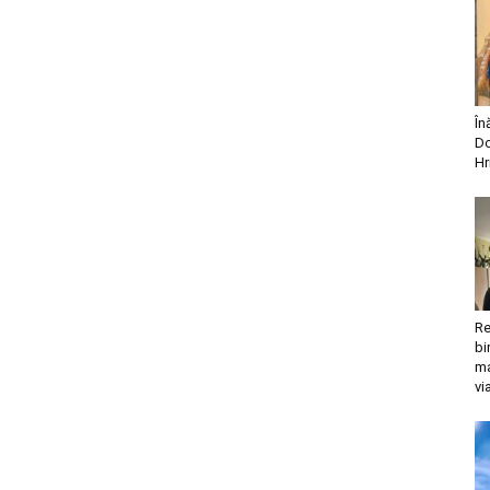
În
Do
Hr
Re
bi
ma
vi