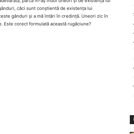
devărată, parcă m-aş îndoi uneori şi de existenţa lui
duri, căci sunt conştientă de existenţa lui
e gânduri şi a mă întări în credinţă. Uneori zic în
. Este corect formulată această rugăciune?