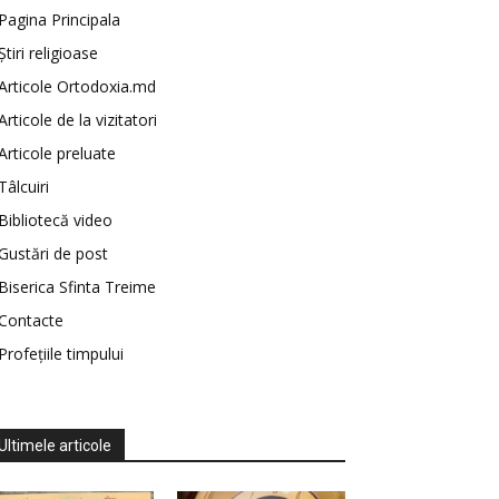
Pagina Principala
Știri religioase
Articole Ortodoxia.md
Articole de la vizitatori
Articole preluate
Tâlcuiri
Bibliotecă video
Gustări de post
Biserica Sfinta Treime
Contacte
Profețiile timpului
Ultimele articole