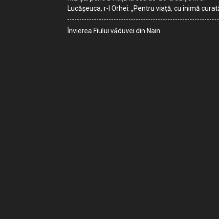
Lucășeuca, r-l Orhei: „Pentru viață, cu inimă curat
Învierea Fiului văduvei din Nain