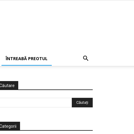
ÎNTREABĂ PREOTUL
Căutare
Categorii