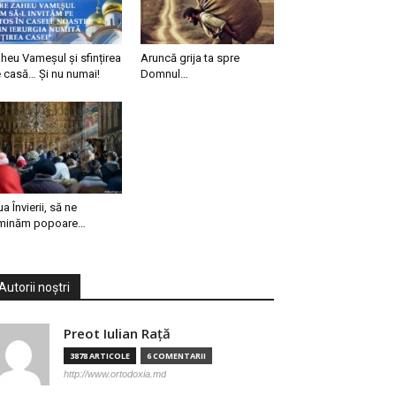
heu Vameșul și sfințirea
Aruncă grija ta spre
 casă… Și nu numai!
Domnul…
ua Învierii, să ne
minăm popoare…
Autorii noștri
Preot Iulian Raţă
3878 ARTICOLE
6 COMENTARII
http://www.ortodoxia.md