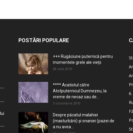
POSTĂRI POPULARE
C
+++ Rugăciune puternică pentru
St
momentele grele ale vieţii
Ar
28 iulie 2010
Ar
Pr
**** Acatistul către
Atotputernicul Dumnezeu, la
6.
vreme de necaz sau de...
Ru
5 octombrie 2010
Fă
lui
Despre păcatul malahiei
Po
(masturbării) şi onaniei (pazei de
a nu avea...
St