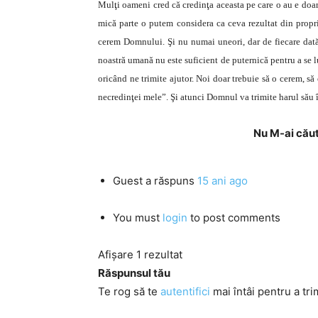
Mulţi oameni cred că credinţa aceasta pe care o au e doar m
mică parte o putem considera ca ceva rezultat din proprii
cerem Domnului. Şi nu numai uneori, dar de fiecare dată 
noastră umană nu este suficient de puternică pentru a se l
oricând ne trimite ajutor. Noi doar trebuie să o cerem, s
necredinţei mele”. Şi atunci Domnul va trimite harul său în 
N
u M-ai căut
Guest
a răspuns
15 ani ago
You must
login
to post comments
Afișare 1 rezultat
Răspunsul tău
Te rog să te
autentifici
mai întâi pentru a tri