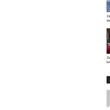
Za
de
Zi
lu