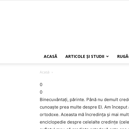
ACASĂ
ARTICOLE ŞI STUDII
RUGĂ
Acasă
0
0
Binecuvântaţi, părinte. Până nu demult cred
cunoaşte prea multe despre El. Am început a 
ortodoxe. Aceasta mă încredinţa şi mai mult 
enciclopedie despre celelalte credinţe (cele