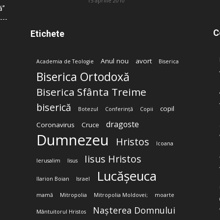
15 aprilie 2010
ă”
C
Etichete
Anul nou
avort
Academia de Teologie
Biserica
Biserica Ortodoxă
Biserica Sfânta Treime
biserică
copil
Botezul
Conferință
Copii
dragoste
Coronavirus
Cruce
Dumnezeu
Hristos
Icoana
Iisus Hristos
Ierusalim
Iisus
Lucășeuca
Ilarion Boian
Israel
mamă
Mitropolia
Mitropolia Moldovei;
moarte
Nașterea Domnului
Mântuitorul Hristos