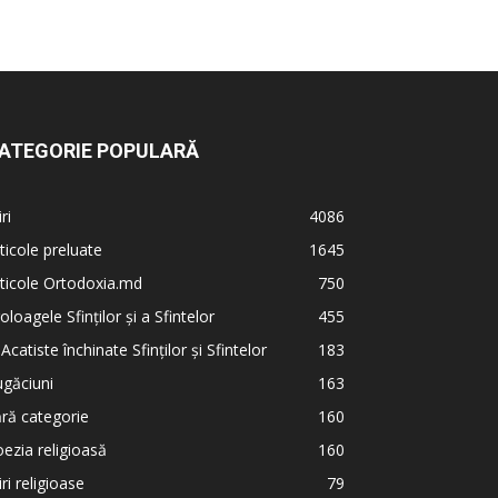
ATEGORIE POPULARĂ
iri
4086
ticole preluate
1645
ticole Ortodoxia.md
750
oloagele Sfinților și a Sfintelor
455
 Acatiste închinate Sfinților și Sfintelor
183
găciuni
163
ră categorie
160
ezia religioasă
160
iri religioase
79