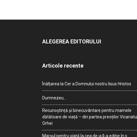
ALEGEREA EDITORULUI
Articole recente
Înălțarea la Cer a Domnului nostru Iisus Hristos
Dumnezeu…
Recunoștință și binecuvântare pentru mamele
dătătoare de viață – din partea preoților Vicariatu
Orhei
Marșul pentru viață la cea de-a II-a ediție în s.