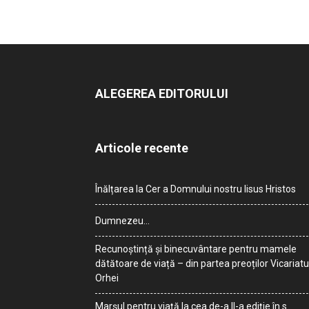
ALEGEREA EDITORULUI
Articole recente
Înălțarea la Cer a Domnului nostru Iisus Hristos
Dumnezeu…
Recunoștință și binecuvântare pentru mamele
dătătoare de viață – din partea preoților Vicariatu
Orhei
Marșul pentru viață la cea de-a II-a ediție în s.