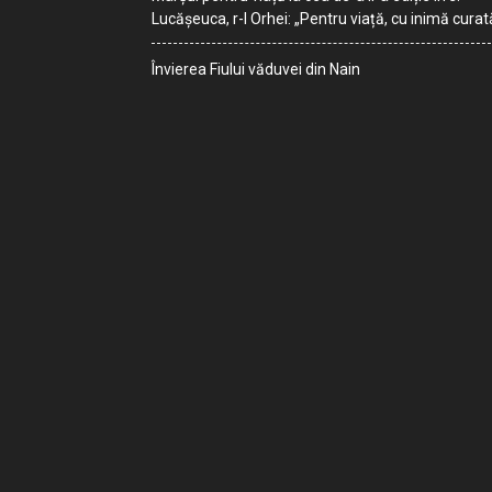
Lucășeuca, r-l Orhei: „Pentru viață, cu inimă curat
Învierea Fiului văduvei din Nain