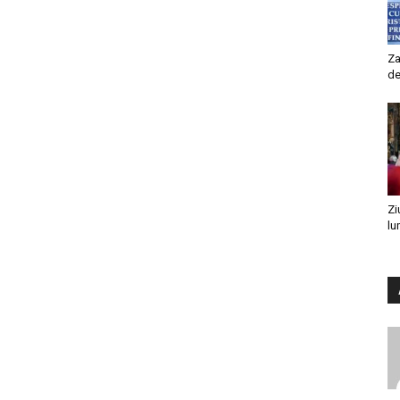
Za
de
Zi
lu