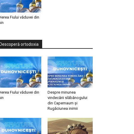
vierea Fiului văduvei din
in
Descoperă ortodoxia
vierea Fiului văduvei din
Despre minunea
in
vindecării slăbănogului
din Capernaum și
Rugăciunea inimii