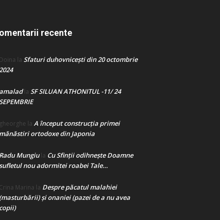
omentarii recente
Sfaturi duhovnicești din 20 octombrie
Doina
la
2024
amalad
SF SILUAN ATHONITUL -11/ 24
la
SEPEMBRIE
A început construcţia primei
gheorghe
la
mănăstiri ortodoxe din Japonia
Radu Mungiu
Cu Sfinții odihnește Doamne
la
sufletul nou adormitei roabei Tale…
Despre păcatul malahiei
Crina Marina
la
(masturbării) şi onaniei (pazei de a nu avea
copii)