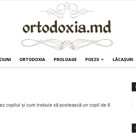
CIUNI
ORTODOXIA
PROLOAGE
POEZII
LĂCAŞURI
Ortodoxia.md
tez copilul şi cum trebuie să postească un copil de 6