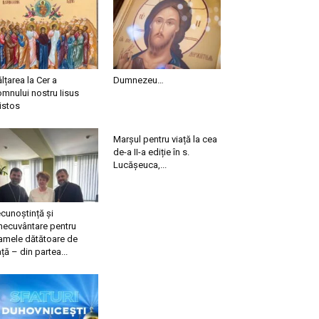
ălțarea la Cer a
Dumnezeu…
mnului nostru Iisus
istos
Marșul pentru viață la cea
de-a II-a ediție în s.
Lucășeuca,...
cunoștință și
necuvântare pentru
mele dătătoare de
ață – din partea...