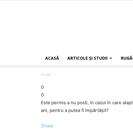
ACASĂ
ARTICOLE ŞI STUDII
RUGĂ
Acasă
0
0
Este permis a nu posti, în cazul în care alap
ani, pentru a putea fi împărtăşit?
Share