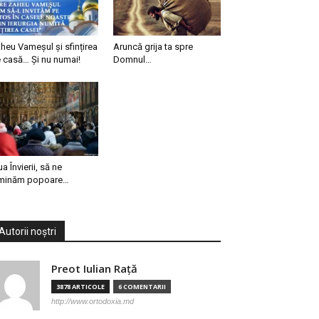
heu Vameșul și sfințirea
Aruncă grija ta spre
 casă… Și nu numai!
Domnul…
ua Învierii, să ne
minăm popoare…
Autorii noștri
Preot Iulian Raţă
3878 ARTICOLE
6 COMENTARII
http://www.ortodoxia.md