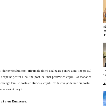
În
Do
Hr
aţi duhovnicului, căci oricum de doriţi dezlegare pentru a nu ţine postul
Re
bi
e neapărat pentru el să ţină post, cel mai potrivit ca copilul să mănănce
ma
ntreaga familie posteşte atunci şi copilul va fi învăţat de mic cu postul,
vi
 un adevărat creştin.
 vă ajute Dumnezeu.