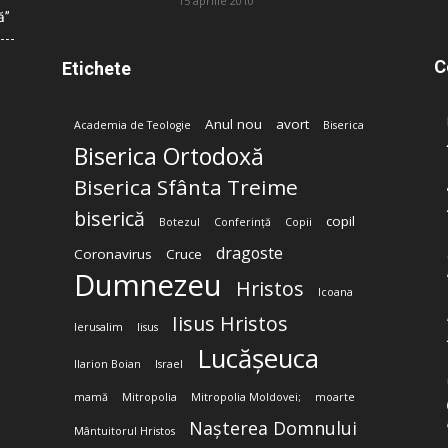
15 aprilie 2010
ă”
C
Etichete
Anul nou
avort
Academia de Teologie
Biserica
Biserica Ortodoxă
Biserica Sfânta Treime
biserică
copil
Botezul
Conferință
Copii
dragoste
Coronavirus
Cruce
Dumnezeu
Hristos
Icoana
Iisus Hristos
Ierusalim
Iisus
Lucășeuca
Ilarion Boian
Israel
mamă
Mitropolia
Mitropolia Moldovei;
moarte
Nașterea Domnului
Mântuitorul Hristos