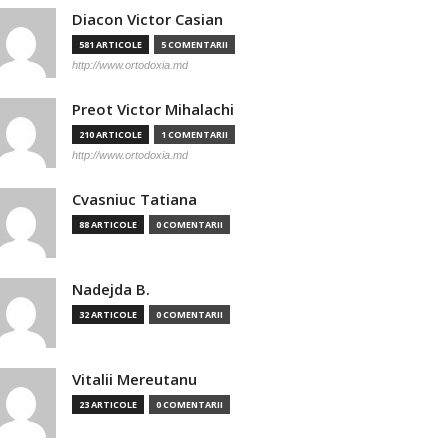
Diacon Victor Casian
581 ARTICOLE
5 COMENTARII
http://www.ortodoxia.md
Preot Victor Mihalachi
210 ARTICOLE
1 COMENTARII
http://www.ortodoxia.md
Cvasniuc Tatiana
88 ARTICOLE
0 COMENTARII
Nadejda B.
32 ARTICOLE
0 COMENTARII
Vitalii Mereutanu
23 ARTICOLE
0 COMENTARII