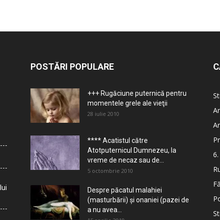
POSTĂRI POPULARE
C
+++ Rugăciune puternică pentru
St
momentele grele ale vieţii
Ar
28 iulie 2010
Ar
Pr
**** Acatistul către
Atotputernicul Dumnezeu, la
6.
vreme de necaz sau de...
Ru
5 octombrie 2010
Fă
lui
Despre păcatul malahiei
Po
(masturbării) şi onaniei (pazei de
a nu avea...
St