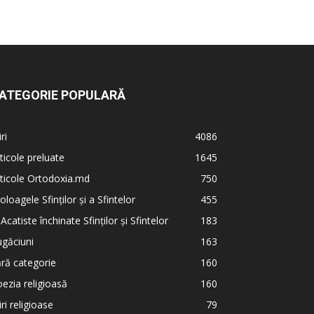
ATEGORIE POPULARĂ
iri
4086
ticole preluate
1645
ticole Ortodoxia.md
750
oloagele Sfinților și a Sfintelor
455
 Acatiste închinate Sfinților și Sfintelor
183
găciuni
163
ră categorie
160
ezia religioasă
160
iri religioase
79