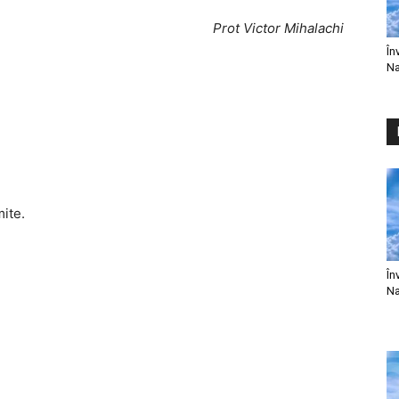
Prot Victor Mihalachi
În
Na
mite.
În
Na