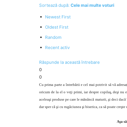
Sortează după:
Cele mai multe voturi
Newest First
Oldest First
Random
Recent activ
Răspunde la această întrebare
0
0
Cu prima parte a întrebării e cel mai potrivit să vă adres
oricum de la el o veţi primi, iar despre copilaş, deşi nu 
aceleaşi produse pe care le mănâncă maturii, şi deci dacă î
dar sper că şi cu rugăciunea şi biserica, ca să poate creşte
Aşa să