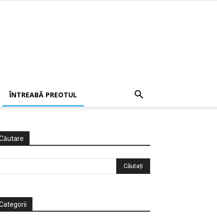
ÎNTREABĂ PREOTUL
Căutare
Categorii