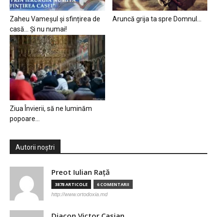
Zaheu Vameșul și sfințirea de
Aruncă grija ta spre Domnul…
casă… Și nu numai!
Ziua Învierii, să ne luminăm
popoare…
Autorii noștri
Preot Iulian Raţă
3878 ARTICOLE
6 COMENTARII
http://www.ortodoxia.md
Diacon Victor Casian