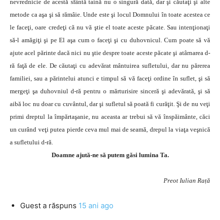
nevrednicie de acestă sfântă taină nu o singură dată, dar şi căutaţi şi alte
metode ca aşa şi să rămâie. Unde este şi locul Domnului în toate acestea ce
le faceţi, oare credeţi că nu vă ştie el toate aceste păcate. Sau intenţionaţi
să-l amăgiţi şi pe El aşa cum o faceţi şi cu duhovnicul. Cum poate să vă
ajute acel părinte dacă nici nu ştie despre toate aceste păcate şi atârnarea d-
ră faţă de ele. De căutaţi cu adevărat mântuirea sufletului, dar nu părerea
familiei, sau a părintelui atunci e timpul să vă faceţi ordine în suflet, şi să
mergeţi şa duhovniul d-ră pentru o mărturisire sinceră şi adevărată, şi să
aibă loc nu doar cu cuvântul, dar şi sufletul să poată fi curăţit. Şi de nu veţi
primi dreptul la împărtaşanie, nu aceasta ar trebui să vă înspăimânte, căci
un curând veţi putea pierde ceva mul mai de seamă, drepul la viaţa veşnică
a sufletului d-ră.
Doamne ajută-ne să putem găsi lumina Ta.
Preot Iulian Rață
Guest
a răspuns
15 ani ago