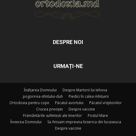
DESPRE NOI
URMAȚI-NE
Înălțarea Domnului
Despre Martorii lui Iehova
pogorirea-sfintului-duh
Piedici în calea mîntuirii
Ortodoxia pentru copii
Păcatul avortului
Păcatul vrăjitoriilor
Crucea preoției
Despre vaccine
Frământările sufletești ale tinerilor
Postul Mare
Învierea Domnului
Sa finisam impreuna biserica din lucaseuca
Despre vaccine