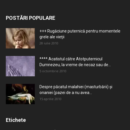
POSTĂRI POPULARE
+++ Rugăciune puternică pentru momentele
grele ale vieţii
28 iulie 2010
**** Acatistul către Atotputernicul
Dumnezeu, la vreme de necaz sau de...
5 octombrie 2010
Despre păcatul malahiei (masturbării) şi
onaniei (pazei de a nu avea...
15 aprilie 2010
Etichete