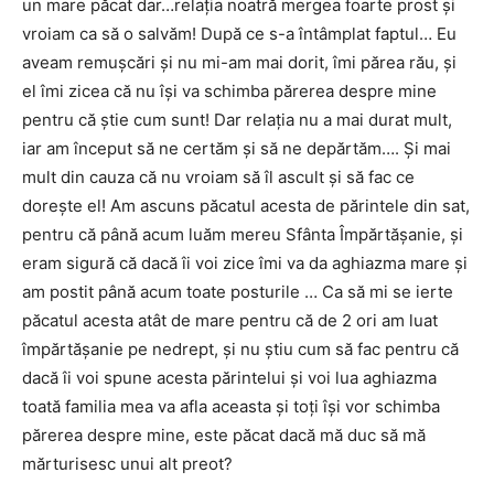
un mare păcat dar…relaţia noatră mergea foarte prost şi
vroiam ca să o salvăm! După ce s-a întâmplat faptul… Eu
aveam remuşcări şi nu mi-am mai dorit, îmi părea rău, şi
el îmi zicea că nu îşi va schimba părerea despre mine
pentru că ştie cum sunt! Dar relaţia nu a mai durat mult,
iar am început să ne certăm şi să ne depărtăm…. Și mai
mult din cauza că nu vroiam să îl ascult şi să fac ce
doreşte el! Am ascuns păcatul acesta de părintele din sat,
pentru că până acum luăm mereu Sfânta Împărtăşanie, şi
eram sigură că dacă îi voi zice îmi va da aghiazma mare şi
am postit până acum toate posturile … Ca să mi se ierte
păcatul acesta atât de mare pentru că de 2 ori am luat
împărtăşanie pe nedrept, şi nu ştiu cum să fac pentru că
dacă îi voi spune acesta părintelui şi voi lua aghiazma
toată familia mea va afla aceasta şi toţi îşi vor schimba
părerea despre mine, este păcat dacă mă duc să mă
mărturisesc unui alt preot?