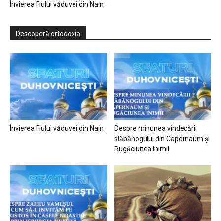
Învierea Fiului văduvei din Nain
Descoperă ortodoxia
Învierea Fiului văduvei din Nain
Despre minunea vindecării
slăbănogului din Capernaum și
Rugăciunea inimii