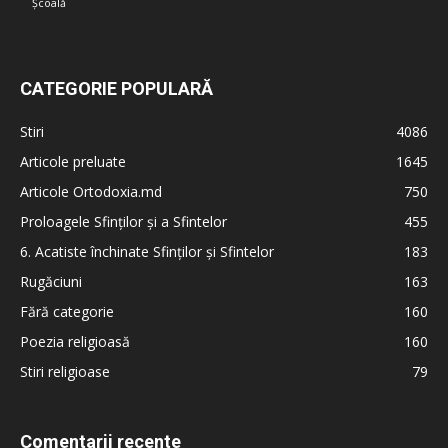
Școală
CATEGORIE POPULARĂ
Stiri
4086
Articole preluate
1645
Articole Ortodoxia.md
750
Proloagele Sfinților și a Sfintelor
455
6. Acatiste închinate Sfinților și Sfintelor
183
Rugăciuni
163
Fără categorie
160
Poezia religioasă
160
Stiri religioase
79
Comentarii recente