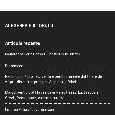
ALEGEREA EDITORULUI
Articole recente
Înălțarea la Cer a Domnului nostru Iisus Hristos
Dumnezeu…
Recunoștință și binecuvântare pentru mamele dătătoare de
viață – din partea preoților Vicariatului Orhei
Marșul pentru viață la cea de-a II-a ediție în s. Lucășeuca, r-l
Orhei: „Pentru viață, cu inimă curată”
Învierea Fiului văduvei din Nain