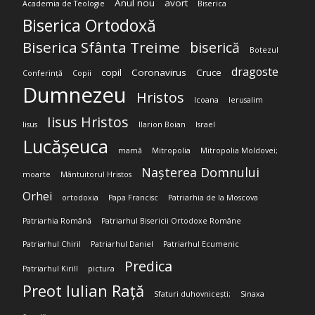
Anul nou
avort
Academia de Teologie
Biserica
Biserica Ortodoxă
Biserica Sfânta Treime
biserică
Botezul
dragoste
copil
Coronavirus
Cruce
Conferință
Copii
Dumnezeu
Hristos
Icoana
Ierusalim
Iisus Hristos
Iisus
Ilarion Boian
Israel
Lucășeuca
mamă
Mitropolia
Mitropolia Moldovei;
Nașterea Domnului
moarte
Mântuitorul Hristos
Orhei
ortodoxia
Papa Francisc
Patriarhia de la Moscova
Patriarhia Română
Patriarhul Bisericii Ortodoxe Române
Patriarhul Chiril
Patriarhul Daniel
Patriarhul Ecumenic
Predica
Patriarhul Kirill
pictura
Preot Iulian Rață
Sfaturi duhovnicești;
Sinaxa