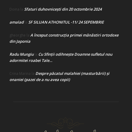
Sfaturi duhovnicești din 20 octombrie 2024
Doina
la
amalad
SF SILUAN ATHONITUL -11/ 24 SEPEMBRIE
la
A început construcţia primei mănăstiri ortodoxe
gheorghe
la
din Japonia
Radu Mungiu
Cu Sfinții odihnește Doamne sufletul nou
la
adormitei roabei Tale…
Despre păcatul malahiei (masturbării) şi
Crina Marina
la
onaniei (pazei de a nu avea copii)