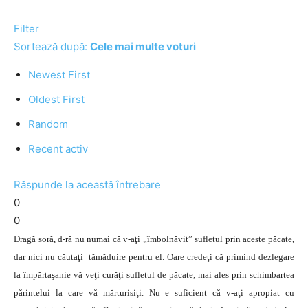
Filter
Sortează după:
Cele mai multe voturi
Newest First
Oldest First
Random
Recent activ
Răspunde la această întrebare
0
0
Dragă soră, d-ră nu numai că v-aţi „îmbolnăvit” sufletul prin aceste păcate,
dar nici nu căutaţi tămăduire pentru el. Oare credeţi că primind dezlegare
la împărtaşanie vă veţi curăţi sufletul de păcate, mai ales prin schimbartea
părintelui la care vă mărturisiţi. Nu e suficient că v-aţi apropiat cu