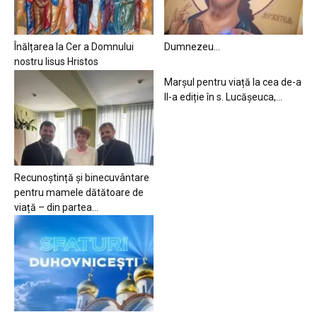
Înălțarea la Cer a Domnului
Dumnezeu…
nostru Iisus Hristos
Marșul pentru viață la cea de-a
II-a ediție în s. Lucășeuca,...
Recunoștință și binecuvântare
pentru mamele dătătoare de
viață – din partea...