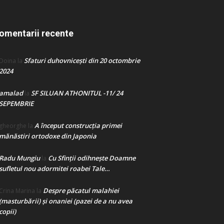
omentarii recente
Sfaturi duhovnicești din 20 octombrie
Doina
la
2024
amalad
SF SILUAN ATHONITUL -11/ 24
la
SEPEMBRIE
A început construcţia primei
gheorghe
la
mănăstiri ortodoxe din Japonia
Radu Mungiu
Cu Sfinții odihnește Doamne
la
sufletul nou adormitei roabei Tale…
Despre păcatul malahiei
Crina Marina
la
(masturbării) şi onaniei (pazei de a nu avea
copii)