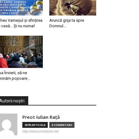
heu Vameșul și sfințirea
Aruncă grija ta spre
 casă… Și nu numai!
Domnul…
ua Învierii, să ne
minăm popoare…
Autorii noștri
Preot Iulian Raţă
3878 ARTICOLE
6 COMENTARII
http://www.ortodoxia.md