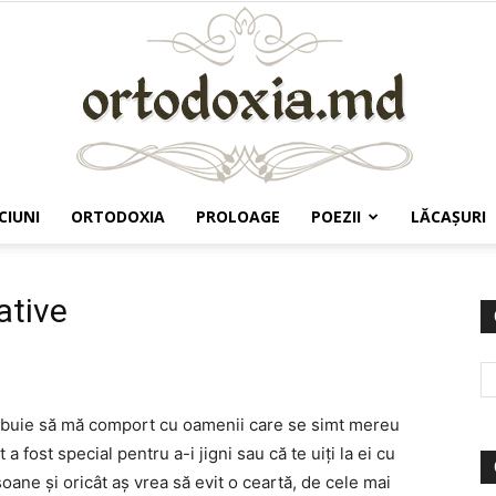
CIUNI
ORTODOXIA
PROLOAGE
POEZII
LĂCAŞURI
Ortodoxia.md
ative
rebuie să mă comport cu oamenii care se simt mereu
a fost special pentru a-i jigni sau că te uiți la ei cu
soane și oricât aș vrea să evit o ceartă, de cele mai