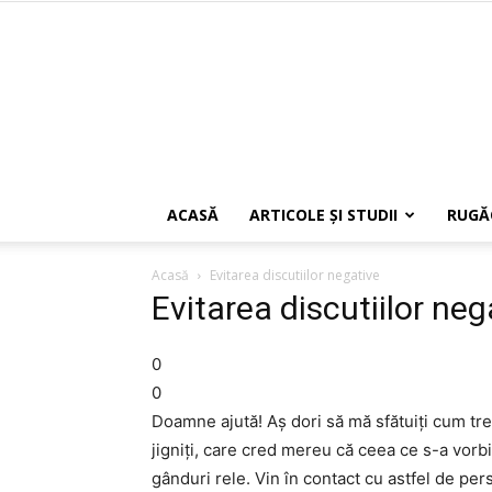
ACASĂ
ARTICOLE ŞI STUDII
RUGĂ
Acasă
Evitarea discutiilor negative
Evitarea discutiilor neg
0
0
Doamne ajută! Aș dori să mă sfătuiți cum t
jigniți, care cred mereu că ceea ce s-a vorbit 
gânduri rele. Vin în contact cu astfel de per