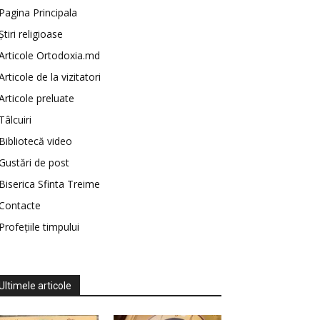
Pagina Principala
Știri religioase
Articole Ortodoxia.md
Articole de la vizitatori
Articole preluate
Tâlcuiri
Bibliotecă video
Gustări de post
Biserica Sfinta Treime
Contacte
Profețiile timpului
Ultimele articole