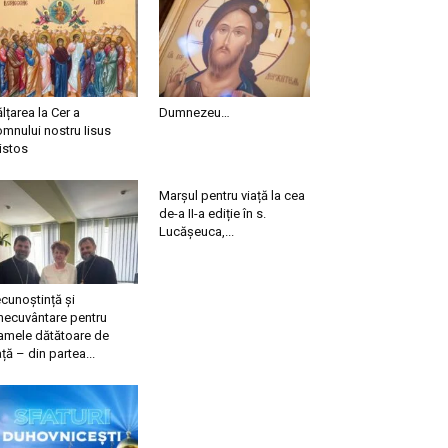
ălțarea la Cer a
Dumnezeu…
mnului nostru Iisus
istos
Marșul pentru viață la cea
de-a II-a ediție în s.
Lucășeuca,...
cunoștință și
necuvântare pentru
mele dătătoare de
ață – din partea...