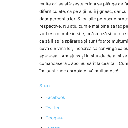
multe ori se sfârșește prin a se plânge de fa
diferit cu ele, că pe alții nu îi jignesc, dar
doar percepția lor. Și cu alte persoane proced
respective. Nu știu cum e mai bine să fac pen
vorbesc minute în șir și mă acuză și tot nu se
ca să li se ia apărarea și sunt foarte mulțum
ceva din vina lor, încearcă să convingă că eu
apărarea… Am ajuns și în situația de a mi se
comandaseră… apoi au sărit la ceartă… Cum p
îmi sunt rude apropiate. Vă mulțumesc!
Share
Facebook
Twitter
Google+