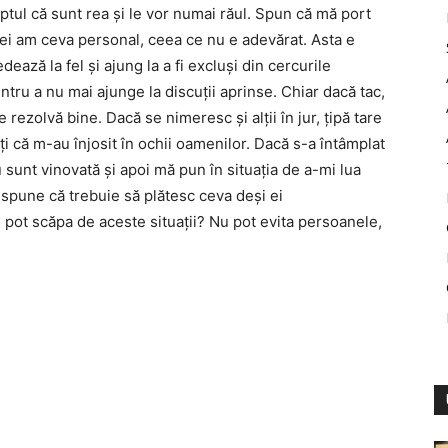
ptul că sunt rea și le vor numai răul. Spun că mă port
 cu ei am ceva personal, ceea ce nu e adevărat. Asta e
ează la fel și ajung la a fi excluși din cercurile
tru a nu mai ajunge la discuții aprinse. Chiar dacă tac,
 rezolvă bine. Dacă se nimeresc și alții în jur, țipă tare
iți că m-au înjosit în ochii oamenilor. Dacă s-a întâmplat
 sunt vinovată și apoi mă pun în situația de a-mi lua
 spune că trebuie să plătesc ceva deși ei
ot scăpa de aceste situații? Nu pot evita persoanele,