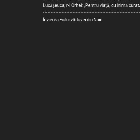
Lucășeuca, r-l Orhei: „Pentru viață, cu inimă curat
Învierea Fiului văduvei din Nain