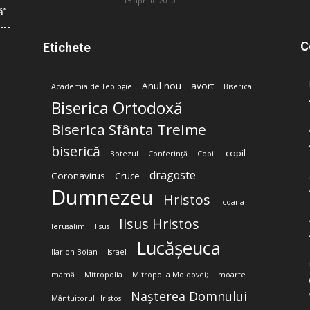
15 aprilie 2010
ă”
C
Etichete
Anul nou
avort
Academia de Teologie
Biserica
Biserica Ortodoxă
Biserica Sfânta Treime
biserică
copil
Botezul
Conferință
Copii
dragoste
Coronavirus
Cruce
Dumnezeu
Hristos
Icoana
Iisus Hristos
Ierusalim
Iisus
Lucășeuca
Ilarion Boian
Israel
mamă
Mitropolia
Mitropolia Moldovei;
moarte
Nașterea Domnului
Mântuitorul Hristos