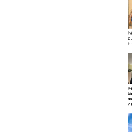
În
Do
Hr
Re
bi
ma
vi