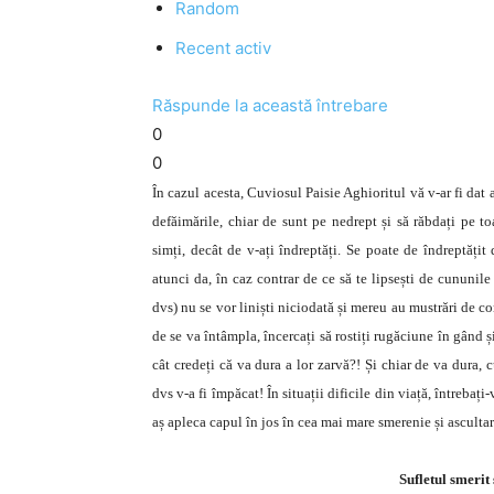
Random
Recent activ
Răspunde la această întrebare
0
0
În cazul acesta, Cuviosul Paisie Aghioritul vă v-ar fi dat a
defăimările, chiar de sunt pe nedrept și să răbdați pe t
simți, decât de v-ați îndreptăți. Se poate de îndreptățit
atunci da, în caz contrar de ce să te lipsești de cununil
dvs) nu se vor liniști niciodată și mereu au mustrări de co
de se va întâmpla, încercați să rostiți rugăciune în gând și
cât credeți că va dura a lor zarvă?! Și chiar de va dura,
dvs v-a fi împăcat! În situații dificile din viață, întrebaț
aș apleca capul în jos în cea mai mare smerenie și ascultare
Sufletul smerit