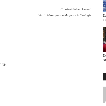
Cu râvnă întru Domnul,
Vitalii Mereuţanu – Magistru în Teologie
Za
de
Zi
lu
mite.