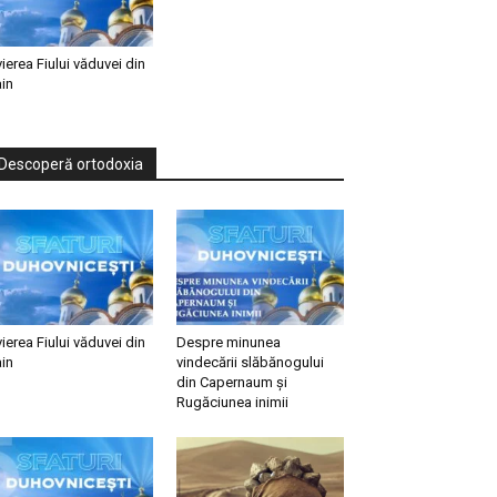
vierea Fiului văduvei din
in
Descoperă ortodoxia
vierea Fiului văduvei din
Despre minunea
in
vindecării slăbănogului
din Capernaum și
Rugăciunea inimii