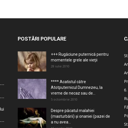
POSTĂRI POPULARE
C
+++ Rugăciune puternică pentru
St
momentele grele ale vieţii
Ar
28 iulie 2010
Ar
Pr
**** Acatistul către
Atotputernicul Dumnezeu, la
6.
vreme de necaz sau de...
Ru
5 octombrie 2010
Fă
lui
Despre păcatul malahiei
Po
(masturbării) şi onaniei (pazei de
a nu avea...
St