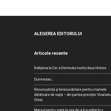
ALEGEREA EDITORULUI
Articole recente
Înălțarea la Cer a Domnului nostru Iisus Hristos
Dumnezeu…
Recunoștință și binecuvântare pentru mamele
dătătoare de viață – din partea preoților Vicariatu
Orhei
Marșul pentru viață la cea de-a II-a ediție în s.