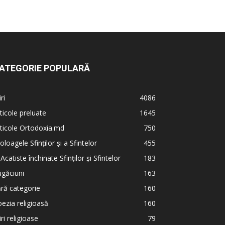
ATEGORIE POPULARĂ
iri
4086
ticole preluate
1645
ticole Ortodoxia.md
750
oloagele Sfinților și a Sfintelor
455
 Acatiste închinate Sfinților și Sfintelor
183
găciuni
163
ră categorie
160
ezia religioasă
160
iri religioase
79