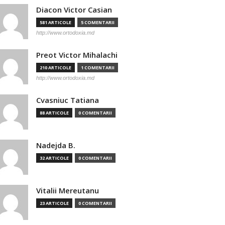
Diacon Victor Casian
581 ARTICOLE
5 COMENTARII
http://www.ortodoxia.md
Preot Victor Mihalachi
210 ARTICOLE
1 COMENTARII
http://www.ortodoxia.md
Cvasniuc Tatiana
88 ARTICOLE
0 COMENTARII
Nadejda B.
32 ARTICOLE
0 COMENTARII
Vitalii Mereutanu
23 ARTICOLE
0 COMENTARII