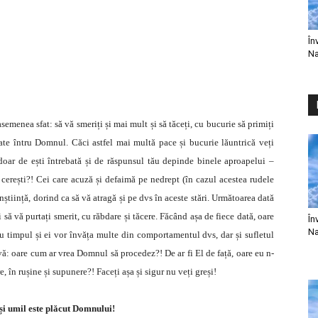
În
Na
semenea sfat: să vă smeriți și mai mult și să tăceți, cu bucurie să primiți
oate întru Domnul. Căci astfel mai multă pace și bucurie lăuntrică veți
 doar de ești întrebată și de răspunsul tău depinde binele aproapelui –
e cerești?! Cei care acuză și defaimă pe nedrept (în cazul acestea rudele
nștiință, dorind ca să vă atragă și pe dvs în aceste stări. Următoarea dată
 să vă purtați smerit, cu răbdare și tăcere. Făcând așa de fiece dată, oare
În
Na
 cu timpul și ei vor învăța multe din comportamentul dvs, dar și sufletul
i-vă: oare cum ar vrea Domnul să procedez?! De ar fi El de față, oare eu n-
, în rușine și supunere?! Faceți așa și sigur nu veți greși!
 și umil este plăcut Domnului!