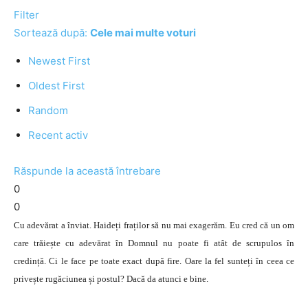
Filter
Sortează după:
Cele mai multe voturi
Newest First
Oldest First
Random
Recent activ
Răspunde la această întrebare
0
0
Cu adevărat a înviat. Haideți fraților să nu mai exagerăm. Eu cred că un om
care trăiește cu adevărat în Domnul nu poate fi atât de scrupulos în
credință. Ci le face pe toate exact după fire. Oare la fel sunteți în ceea ce
privește rugăciunea și postul? Dacă da atunci e bine.