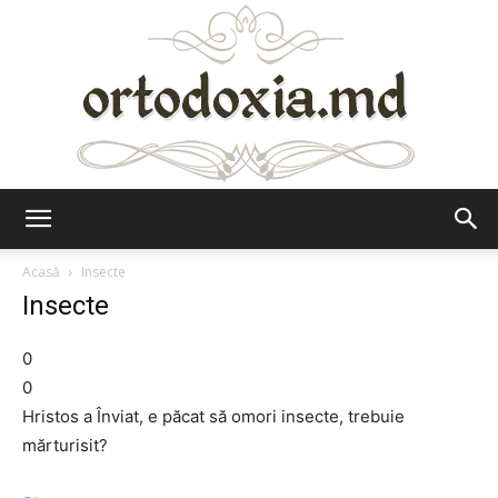
Ortodoxia.md
Acasă
Insecte
Insecte
0
0
Hristos a Înviat, e păcat să omori insecte, trebuie
mărturisit?