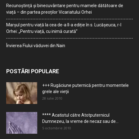
Recunoștință și binecuvântare pentru mamele dătătoare de
viață – din partea preoților Vicariatului Orhei
Marșul pentru viață la cea de-a II-a ediție în s. Lucășeuca, r-l
Orhei: „Pentru viață, cu inimă curată”
Învierea Fiului văduvei din Nain
POSTĂRI POPULARE
+++ Rugăciune puternică pentru momentele
grele ale vieţii
28 iulie 2010
**** Acatistul către Atotputernicul
Dumnezeu, la vreme de necaz sau de...
5 octombrie 2010