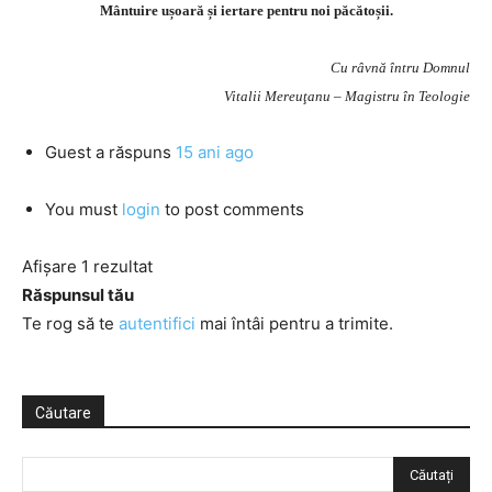
Mântuire ușoară și iertare pentru noi păcătoșii.
Cu râvnă întru Domnul
Vitalii Mereuţanu – Magistru în Teologie
Guest
a răspuns
15 ani ago
You must
login
to post comments
Afișare 1 rezultat
Răspunsul tău
Te rog să te
autentifici
mai întâi pentru a trimite.
Căutare