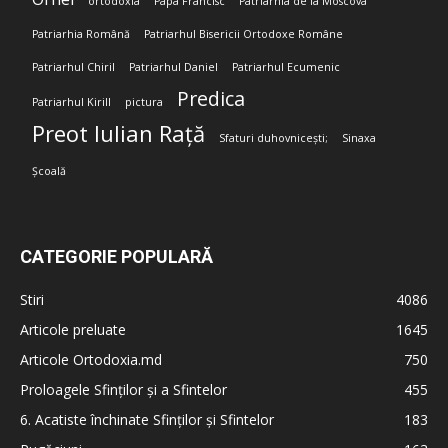
ortodoxia
Papa Francisc
Patriarhia de la Moscova
Patriarhia Română
Patriarhul Bisericii Ortodoxe Române
Patriarhul Chiril
Patriarhul Daniel
Patriarhul Ecumenic
Predica
Patriarhul Kirill
pictura
Preot Iulian Rață
Sfaturi duhovnicești;
Sinaxa
Școală
CATEGORIE POPULARĂ
Stiri
4086
Articole preluate
1645
Articole Ortodoxia.md
750
Proloagele Sfinților și a Sfintelor
455
6. Acatiste închinate Sfinților și Sfintelor
183