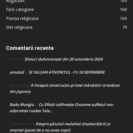
Rugăciuni
163
Fără categorie
160
Poezia religioasă
160
Stiri religioase
79
Comentarii recente
Sfaturi duhovnicești din 20 octombrie 2024
Doina
la
amalad
SF SILUAN ATHONITUL -11/ 24 SEPEMBRIE
la
A început construcţia primei mănăstiri ortodoxe
gheorghe
la
din Japonia
Radu Mungiu
Cu Sfinții odihnește Doamne sufletul nou
la
adormitei roabei Tale…
Despre păcatul malahiei (masturbării) şi
Crina Marina
la
onaniei (pazei de a nu avea copii)