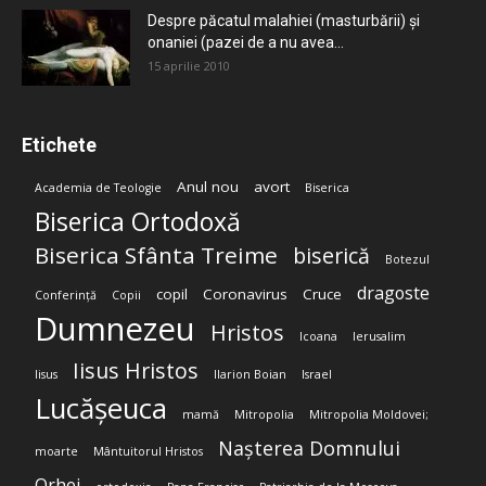
Despre păcatul malahiei (masturbării) şi
onaniei (pazei de a nu avea...
15 aprilie 2010
Etichete
Anul nou
avort
Academia de Teologie
Biserica
Biserica Ortodoxă
Biserica Sfânta Treime
biserică
Botezul
dragoste
copil
Coronavirus
Cruce
Conferință
Copii
Dumnezeu
Hristos
Icoana
Ierusalim
Iisus Hristos
Iisus
Ilarion Boian
Israel
Lucășeuca
mamă
Mitropolia
Mitropolia Moldovei;
Nașterea Domnului
moarte
Mântuitorul Hristos
Orhei