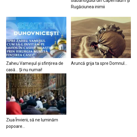
slăbănogului din Capernaum și
Rugăciunea inimii
Zaheu Vameșul și sfințirea de
Aruncă grija ta spre Domnul…
casă… Și nu numai!
Ziua Învierii, să ne luminăm
popoare…