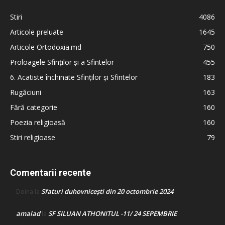
Stiri
4086
Articole preluate
1645
Articole Ortodoxia.md
750
Proloagele Sfinților și a Sfintelor
455
6. Acatiste închinate Sfinților și Sfintelor
183
Rugăciuni
163
Fără categorie
160
Poezia religioasă
160
Stiri religioase
79
Comentarii recente
Sfaturi duhovnicești din 20 octombrie 2024
Doina
la
amalad
SF SILUAN ATHONITUL -11/ 24 SEPEMBRIE
la