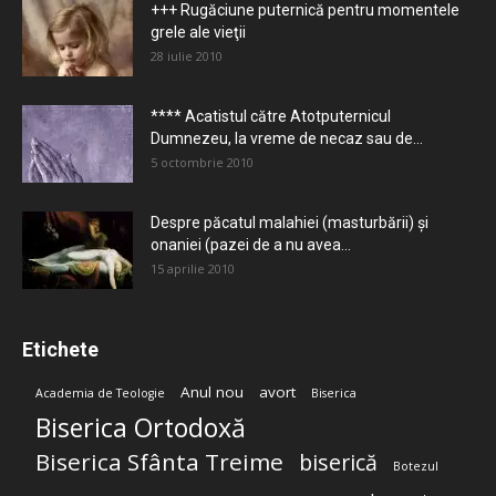
+++ Rugăciune puternică pentru momentele
grele ale vieţii
28 iulie 2010
**** Acatistul către Atotputernicul
Dumnezeu, la vreme de necaz sau de...
5 octombrie 2010
Despre păcatul malahiei (masturbării) şi
onaniei (pazei de a nu avea...
15 aprilie 2010
Etichete
Anul nou
avort
Academia de Teologie
Biserica
Biserica Ortodoxă
Biserica Sfânta Treime
biserică
Botezul