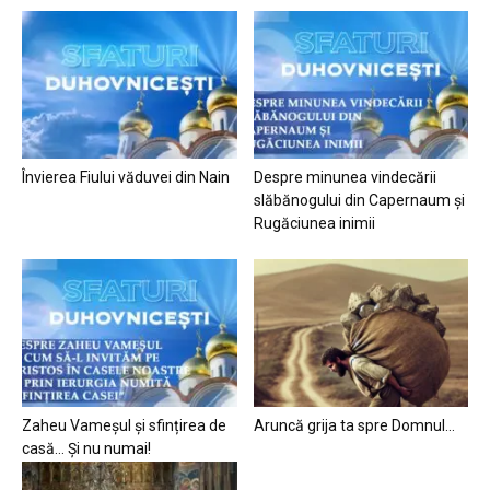
Învierea Fiului văduvei din Nain
Despre minunea vindecării
slăbănogului din Capernaum și
Rugăciunea inimii
Zaheu Vameșul și sfințirea de
Aruncă grija ta spre Domnul…
casă… Și nu numai!