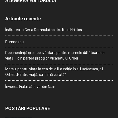
ALEGEREA EDITORULUI
Articole recente
Înălțarea la Cer a Domnului nostru Iisus Hristos
Dumnezeu…
Recunoștință și binecuvântare pentru mamele dătătoare de
viață – din partea preoților Vicariatului Orhei
Marșul pentru viață la cea de-a II-a ediție în s. Lucășeuca, r-l
Orhei: „Pentru viață, cu inimă curată”
Învierea Fiului văduvei din Nain
POSTĂRI POPULARE