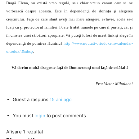
Dragă Elena, nu există vreo regulă, sau chiar vreun canon care să ne
vorbească despre aceasta. Este în dependenţă de dorinţa şi alegerea
creștinului. Față de care sfânt aveți mai mare atragere, evlavie, acela să-l
luați ca și protector al familiei. Poate fi atât numele pe care îl purtaţi, cât şi
în cinstea unei sărbători apropiate. Vă puteţi folosi de acest link şi alege în
dependenţă de pornirea lăuntrică
http://www.noutati-ortodoxe.ro/calendar-
ortodox/.&nbsp
;
Vă dorim multă dragoste faţă de Dumnezeu şi unul faţă de celălalt!
Prot Victor Mihalachi
Guest
a răspuns
15 ani ago
You must
login
to post comments
Afișare 1 rezultat