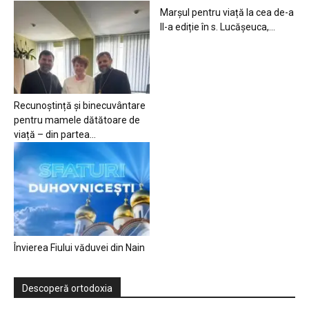
Marșul pentru viață la cea de-a
II-a ediție în s. Lucășeuca,...
Recunoștință și binecuvântare
pentru mamele dătătoare de
viață – din partea...
Învierea Fiului văduvei din Nain
Descoperă ortodoxia