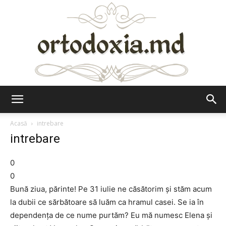
Ortodoxia.md
Acasă
intrebare
intrebare
0
0
Bună ziua, părinte! Pe 31 iulie ne căsătorim şi stăm acum
la dubii ce sărbătoare să luăm ca hramul casei. Se ia în
dependenţa de ce nume purtăm? Eu mă numesc Elena şi