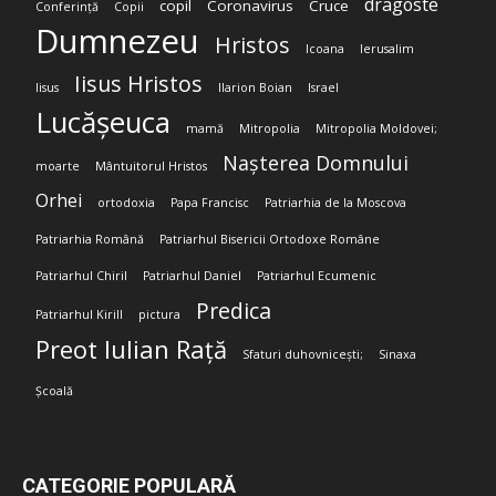
dragoste
copil
Coronavirus
Cruce
Conferință
Copii
Dumnezeu
Hristos
Icoana
Ierusalim
Iisus Hristos
Iisus
Ilarion Boian
Israel
Lucășeuca
mamă
Mitropolia
Mitropolia Moldovei;
Nașterea Domnului
moarte
Mântuitorul Hristos
Orhei
ortodoxia
Papa Francisc
Patriarhia de la Moscova
Patriarhia Română
Patriarhul Bisericii Ortodoxe Române
Patriarhul Chiril
Patriarhul Daniel
Patriarhul Ecumenic
Predica
Patriarhul Kirill
pictura
Preot Iulian Rață
Sfaturi duhovnicești;
Sinaxa
Școală
CATEGORIE POPULARĂ