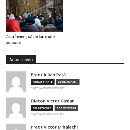
Ziua Învierii, să ne luminăm
popoare…
Autorii noștri
Preot Iulian Raţă
3878 ARTICOLE
6 COMENTARII
http://www.ortodoxia.md
Diacon Victor Casian
581 ARTICOLE
5 COMENTARII
http://www.ortodoxia.md
Preot Victor Mihalachi