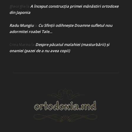
A început construcţia primei mănăstiri ortodoxe
gheorghe
la
din Japonia
Radu Mungiu
Cu Sfinții odihnește Doamne sufletul nou
la
adormitei roabei Tale…
Despre păcatul malahiei (masturbării) şi
Crina Marina
la
onaniei (pazei de a nu avea copii)