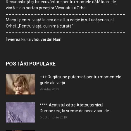
Recunoștință și binecuvântare pentru mamele dătătoare de
viață – din partea preoților Vicariatului Orhei
Marșul pentru viață la cea de-a II-a ediție în s. Lucășeuca, r-l
Orhei: „Pentru viață, cu inimă curată”
Învierea Fiului văduvei din Nain
POSTĂRI POPULARE
+++ Rugăciune puternică pentru momentele
grele ale vieţii
28 iulie 2010
**** Acatistul către Atotputernicul
Dumnezeu, la vreme de necaz sau de...
5 octombrie 2010