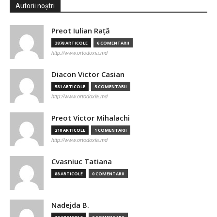
Autorii noștri
Preot Iulian Raţă
3878 ARTICOLE
6 COMENTARII
http://www.ortodoxia.md
Diacon Victor Casian
581 ARTICOLE
5 COMENTARII
http://www.ortodoxia.md
Preot Victor Mihalachi
210 ARTICOLE
1 COMENTARII
http://www.ortodoxia.md
Cvasniuc Tatiana
88 ARTICOLE
0 COMENTARII
Nadejda B.