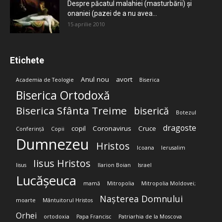
Despre păcatul malahiei (masturbării) şi
onaniei (pazei de a nu avea...
15 aprilie 2010
Etichete
Anul nou
avort
Academia de Teologie
Biserica
Biserica Ortodoxă
Biserica Sfânta Treime
biserică
Botezul
dragoste
copil
Coronavirus
Cruce
Conferință
Copii
Dumnezeu
Hristos
Icoana
Ierusalim
Iisus Hristos
Iisus
Ilarion Boian
Israel
Lucășeuca
mamă
Mitropolia
Mitropolia Moldovei;
Nașterea Domnului
moarte
Mântuitorul Hristos
Orhei
ortodoxia
Papa Francisc
Patriarhia de la Moscova