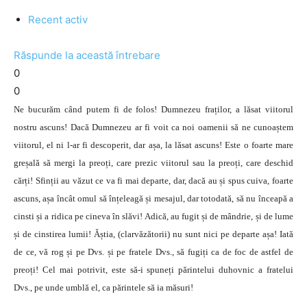
Recent activ
Răspunde la această întrebare
0
0
Ne bucurăm când putem fi de folos! Dumnezeu fraților, a lăsat viitorul
nostru ascuns! Dacă Dumnezeu ar fi voit ca noi oamenii să ne cunoaștem
viitorul, el ni l-ar fi descoperit, dar așa, la lăsat ascuns! Este o foarte mare
greșală să mergi la preoți, care prezic viitorul sau la preoți, care deschid
cărți! Sfinții au văzut ce va fi mai departe, dar, dacă au și spus cuiva, foarte
ascuns, așa încât omul să înțeleagă și mesajul, dar totodată, să nu înceapă a
cinsti și a ridica pe cineva în slăvi! Adică, au fugit și de mândrie, și de lume
și de cinstirea lumii! Ăștia, (clarvăzătorii) nu sunt nici pe departe așa! Iată
de ce, vă rog și pe Dvs. și pe fratele Dvs., să fugiți ca de foc de astfel de
preoți! Cel mai potrivit, este să-i spuneți părintelui duhovnic a fratelui
Dvs., pe unde umblă el, ca părintele să ia măsuri!