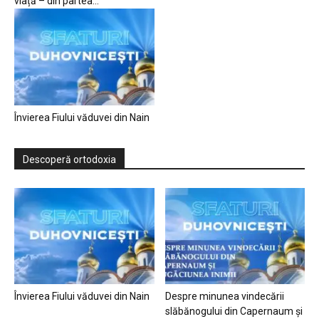
viață – din partea...
Învierea Fiului văduvei din Nain
Descoperă ortodoxia
Învierea Fiului văduvei din Nain
Despre minunea vindecării
slăbănogului din Capernaum și