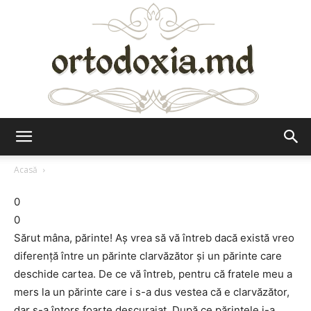
Ortodoxia.md
Acasă
0
0
Sărut mâna, părinte! Aș vrea să vă întreb dacă există vreo
diferență între un părinte clarvăzător și un părinte care
deschide cartea. De ce vă întreb, pentru că fratele meu a
mers la un părinte care i s-a dus vestea că e clarvăzător,
dar s-a întors foarte descurajat. După ce părintele i-a