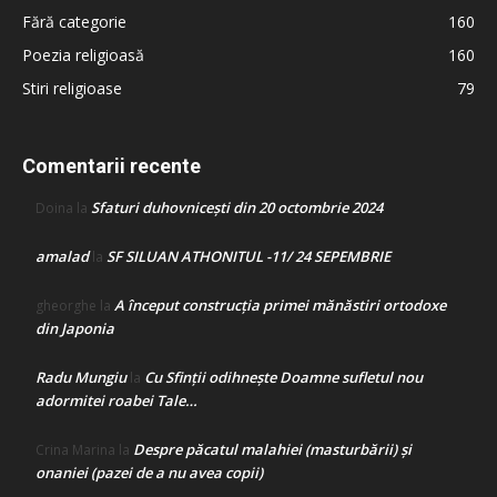
Fără categorie
160
Poezia religioasă
160
Stiri religioase
79
Comentarii recente
Sfaturi duhovnicești din 20 octombrie 2024
Doina
la
amalad
SF SILUAN ATHONITUL -11/ 24 SEPEMBRIE
la
A început construcţia primei mănăstiri ortodoxe
gheorghe
la
din Japonia
Radu Mungiu
Cu Sfinții odihnește Doamne sufletul nou
la
adormitei roabei Tale…
Despre păcatul malahiei (masturbării) şi
Crina Marina
la
onaniei (pazei de a nu avea copii)