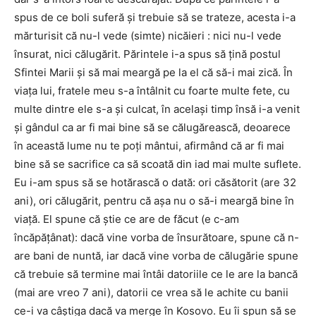
spus de ce boli suferă și trebuie să se trateze, acesta i-a
mărturisit că nu-l vede (simte) nicăieri : nici nu-l vede
însurat, nici călugărit. Părintele i-a spus să țină postul
Sfintei Marii și să mai meargă pe la el că să-i mai zică. În
viața lui, fratele meu s-a întâlnit cu foarte multe fete, cu
multe dintre ele s-a și culcat, în același timp însă i-a venit
și gândul ca ar fi mai bine să se călugărească, deoarece
în această lume nu te poți mântui, afirmând că ar fi mai
bine să se sacrifice ca să scoată din iad mai multe suflete.
Eu i-am spus să se hotărască o dată: ori căsătorit (are 32
ani), ori călugărit, pentru că așa nu o să-i meargă bine în
viață. El spune că știe ce are de făcut (e c-am
încăpățânat): dacă vine vorba de însurătoare, spune că n-
are bani de nuntă, iar dacă vine vorba de călugărie spune
că trebuie să termine mai întâi datoriile ce le are la bancă
(mai are vreo 7 ani), datorii ce vrea să le achite cu banii
ce-i va câștiga dacă va merge în Kosovo. Eu îi spun să se