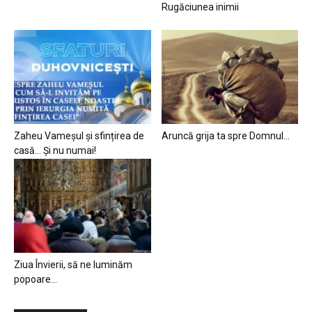
Rugăciunea inimii
Zaheu Vameșul și sfințirea de
Aruncă grija ta spre Domnul…
casă… Și nu numai!
Ziua Învierii, să ne luminăm
popoare…