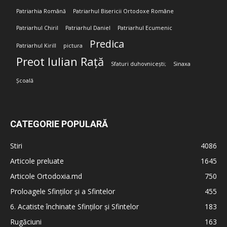
Patriarhia Română
Patriarhul Bisericii Ortodoxe Române
Patriarhul Chiril
Patriarhul Daniel
Patriarhul Ecumenic
Predica
Patriarhul Kirill
pictura
Preot Iulian Rață
Sfaturi duhovnicești;
Sinaxa
Școală
CATEGORIE POPULARĂ
Stiri
4086
Articole preluate
1645
Articole Ortodoxia.md
750
Proloagele Sfinților și a Sfintelor
455
6. Acatiste închinate Sfinților și Sfintelor
183
Rugăciuni
163