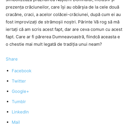
prezenţa crăciuneilor, care îşi au obârşia de la cele două
cracăne, craci, a acelor colăcei-crăciunei, după cum ei au
fost improvizaţi de strămoşii noştri. Părinte Vă rog să mă
iertaţi că am scris acest fapt, dar are ceva comun cu acest
fapt. Care ar fi părerea Dumneavoastră, fiindcă aceasta e
o chestie mai mult legată de tradiţia unui neam?
Share
Facebook
Twitter
Google+
Tumblr
LinkedIn
Mail