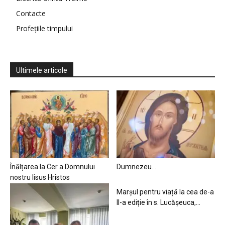
Contacte
Profețiile timpului
Ultimele articole
Înălțarea la Cer a Domnului
Dumnezeu…
nostru Iisus Hristos
Marșul pentru viață la cea de-a
II-a ediție în s. Lucășeuca,...