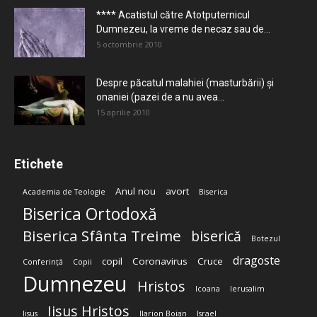
**** Acatistul către Atotputernicul
Dumnezeu, la vreme de necaz sau de...
5 octombrie 2010
Despre păcatul malahiei (masturbării) şi
onaniei (pazei de a nu avea...
15 aprilie 2010
Etichete
Anul nou
avort
Academia de Teologie
Biserica
Biserica Ortodoxă
Biserica Sfânta Treime
biserică
Botezul
dragoste
copil
Coronavirus
Cruce
Conferință
Copii
Dumnezeu
Hristos
Icoana
Ierusalim
Iisus Hristos
Iisus
Ilarion Boian
Israel