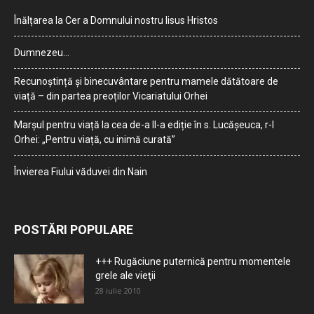
Înălțarea la Cer a Domnului nostru Iisus Hristos
Dumnezeu…
Recunoștință și binecuvântare pentru mamele dătătoare de
viață – din partea preoților Vicariatului Orhei
Marșul pentru viață la cea de-a II-a ediție în s. Lucășeuca, r-l
Orhei: „Pentru viață, cu inimă curată”
Învierea Fiului văduvei din Nain
POSTĂRI POPULARE
+++ Rugăciune puternică pentru momentele
grele ale vieţii
28 iulie 2010