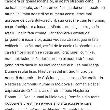
când era prigoana icoanelor, ai noştri străbuni când li s-
au luat icoanele, au făcut un colăcel cu doi craci (poate pe
atunci în limba noastră se numeau aceşti craci mai
aproape de cuvântul-crăciun), sau cracăne cum le numim,
ca preînchipuire a icoanei Mântuitorului, şi se rugau în
faţa lui, ca în faţa icoanei, iar când erau vizitaţi de
prigonitorii icoanelor, aceia vedeau că se rugau în faţa
colăcelului-crăciunel, astfel de la aceia răspândindu-se
ca strămoşii noştri se roagă unui crăciunel, cum l-au
numit ei, luându-i în derâdere pe ai noştri strămoşi,
gândind că dacă le-au luat icoanele ei nu se mai roagă
Dumnezeului Iisus Hristos, astfel intrând în tradiţia
noastră denumire de Crăciun, şi coacerea crăciuneilor la
Naşterea Domnului numai în Moldova şi România,cât şi
expresia de Crăciun, care preînchipuie Naşterea
Domnului. Deci, numai la Moldova şi România din toate
popoarele creştine se vede şi o altă expresie care
simbolizează prăznuirea Naşterii Domnului, inclusiv şi