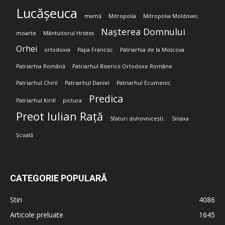
Lucășeuca
mamă
Mitropolia
Mitropolia Moldovei;
Nașterea Domnului
moarte
Mântuitorul Hristos
Orhei
ortodoxia
Papa Francisc
Patriarhia de la Moscova
Patriarhia Română
Patriarhul Bisericii Ortodoxe Române
Patriarhul Chiril
Patriarhul Daniel
Patriarhul Ecumenic
Predica
Patriarhul Kirill
pictura
Preot Iulian Rață
Sfaturi duhovnicești;
Sinaxa
Școală
CATEGORIE POPULARĂ
Stiri
4086
Articole preluate
1645