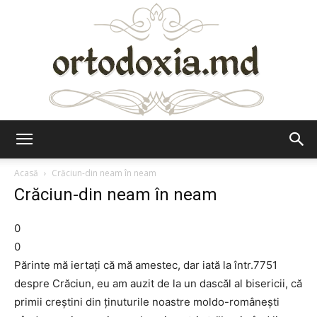
Ortodoxia.md
Acasă
Crăciun-din neam în neam
Crăciun-din neam în neam
0
0
Părinte mă iertaţi că mă amestec, dar iată la într.7751
despre Crăciun, eu am auzit de la un dascăl al bisericii, că
primii creştini din ţinuturile noastre moldo-româneşti