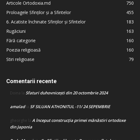
Articole Ortodoxia.md
750
Proloagele Sfinților și a Sfintelor
455
6. Acatiste închinate Sfinților și Sfintelor
183
Rugăciuni
163
Fără categorie
160
Poezia religioasă
160
Stiri religioase
79
Comentarii recente
Sfaturi duhovnicești din 20 octombrie 2024
Doina
la
amalad
SF SILUAN ATHONITUL -11/ 24 SEPEMBRIE
la
A început construcţia primei mănăstiri ortodoxe
gheorghe
la
din Japonia