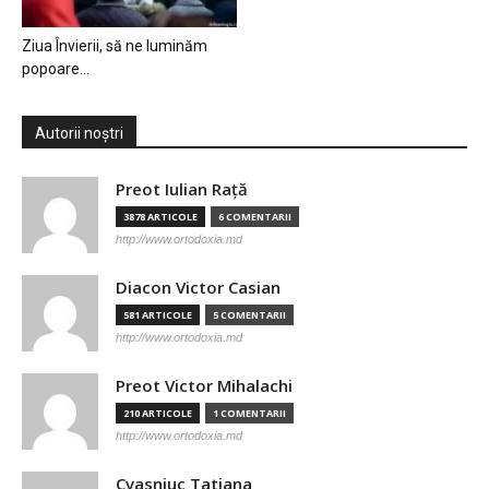
Ziua Învierii, să ne luminăm
popoare…
Autorii noștri
Preot Iulian Raţă
3878 ARTICOLE
6 COMENTARII
http://www.ortodoxia.md
Diacon Victor Casian
581 ARTICOLE
5 COMENTARII
http://www.ortodoxia.md
Preot Victor Mihalachi
210 ARTICOLE
1 COMENTARII
http://www.ortodoxia.md
Cvasniuc Tatiana