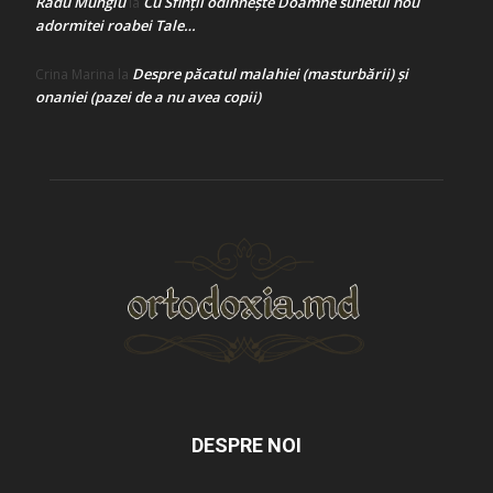
Radu Mungiu
Cu Sfinții odihnește Doamne sufletul nou
la
adormitei roabei Tale…
Despre păcatul malahiei (masturbării) şi
Crina Marina
la
onaniei (pazei de a nu avea copii)
DESPRE NOI