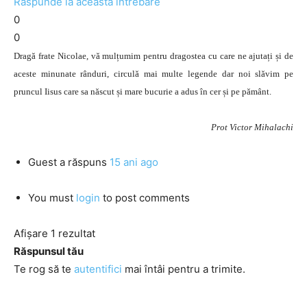
Răspunde la această întrebare
0
0
Dragă frate Nicolae, vă mulțumim pentru dragostea cu care ne ajutați și de
aceste minunate rânduri, circulă mai multe legende dar noi slăvim pe
pruncul Iisus care sa născut și mare bucurie a adus în cer și pe pământ.
Prot Victor Mihalachi
Guest
a răspuns
15 ani ago
You must
login
to post comments
Afișare 1 rezultat
Răspunsul tău
Te rog să te
autentifici
mai întâi pentru a trimite.