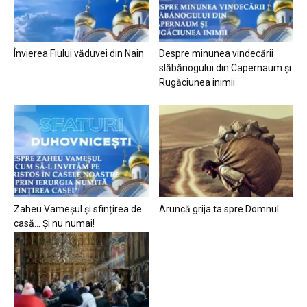
Învierea Fiului văduvei din Nain
Despre minunea vindecării
slăbănogului din Capernaum și
Rugăciunea inimii
Zaheu Vameșul și sfințirea de
Aruncă grija ta spre Domnul…
casă… Și nu numai!