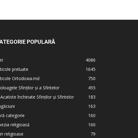
ATEGORIE POPULARĂ
iri
4086
ticole preluate
1645
ticole Ortodoxia.md
750
oloagele Sfinților și a Sfintelor
455
 Acatiste închinate Sfinților și Sfintelor
183
găciuni
163
ră categorie
160
ezia religioasă
160
iri religioase
79