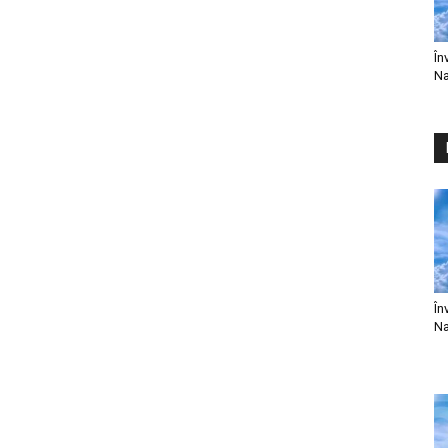
În
Na
În
Na