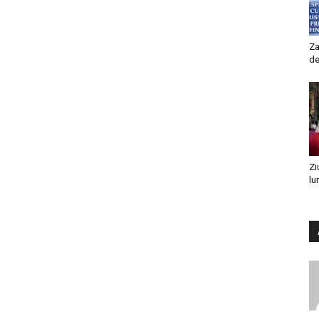
Za
de
Zi
lu