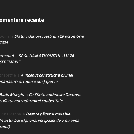
omentarii recente
Sfaturi duhovnicești din 20 octombrie
Doina
la
2024
amalad
SF SILUAN ATHONITUL -11/ 24
la
SEPEMBRIE
A început construcţia primei
gheorghe
la
mănăstiri ortodoxe din Japonia
Radu Mungiu
Cu Sfinții odihnește Doamne
la
sufletul nou adormitei roabei Tale…
Despre păcatul malahiei
Crina Marina
la
(masturbării) şi onaniei (pazei de a nu avea
copii)