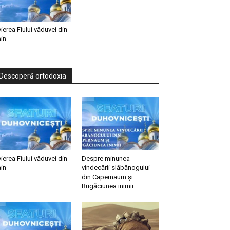
vierea Fiului văduvei din
in
Descoperă ortodoxia
vierea Fiului văduvei din
Despre minunea
in
vindecării slăbănogului
din Capernaum și
Rugăciunea inimii