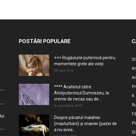
POSTĂRI POPULARE
C
+++ Rugăciune puternică pentru
St
momentele grele ale vieţii
Ar
28 iulie 2010
Ar
Pr
**** Acatistul către
Atotputernicul Dumnezeu, la
6.
vreme de necaz sau de...
Ru
5 octombrie 2010
Fă
lui
Despre păcatul malahiei
Po
(masturbării) şi onaniei (pazei de
a nu avea...
St