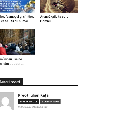
heu Vameșul și sfințirea
Aruncă grija ta spre
 casă… Și nu numai!
Domnul…
ua Învierii, să ne
minăm popoare…
Autorii noștri
Preot Iulian Raţă
3878 ARTICOLE
6 COMENTARII
http://www.ortodoxia.md