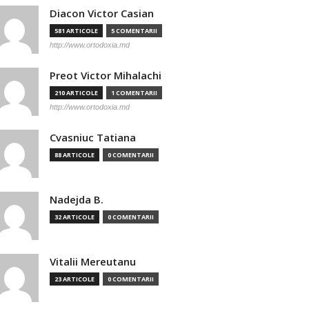
Diacon Victor Casian
581 ARTICOLE
5 COMENTARII
http://www.ortodoxia.md
Preot Victor Mihalachi
210 ARTICOLE
1 COMENTARII
http://www.ortodoxia.md
Cvasniuc Tatiana
88 ARTICOLE
0 COMENTARII
Nadejda B.
32 ARTICOLE
0 COMENTARII
Vitalii Mereutanu
23 ARTICOLE
0 COMENTARII