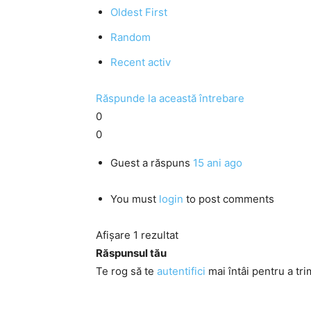
Oldest First
Random
Recent activ
Răspunde la această întrebare
0
0
Guest
a răspuns
15 ani ago
You must
login
to post comments
Afișare 1 rezultat
Răspunsul tău
Te rog să te
autentifici
mai întâi pentru a tri