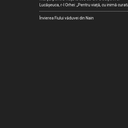
Lucășeuca, r-l Orhei: „Pentru viață, cu inimă curat
Învierea Fiului văduvei din Nain