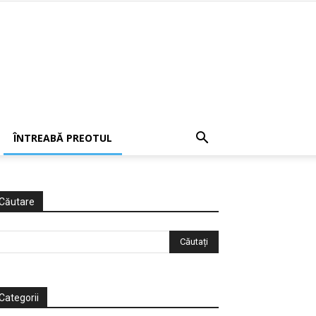
ÎNTREABĂ PREOTUL
Căutare
Categorii