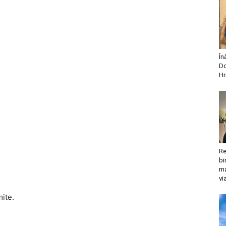
În
Do
Hr
Re
bi
ma
vi
mite.