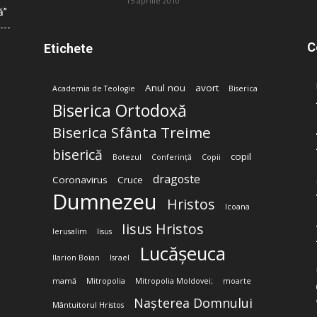
15 aprilie 2010
ă”
C
Etichete
Anul nou
avort
Academia de Teologie
Biserica
Biserica Ortodoxă
Biserica Sfânta Treime
biserică
copil
Botezul
Conferință
Copii
dragoste
Coronavirus
Cruce
Dumnezeu
Hristos
Icoana
Iisus Hristos
Ierusalim
Iisus
Lucășeuca
Ilarion Boian
Israel
mamă
Mitropolia
Mitropolia Moldovei;
moarte
Nașterea Domnului
Mântuitorul Hristos