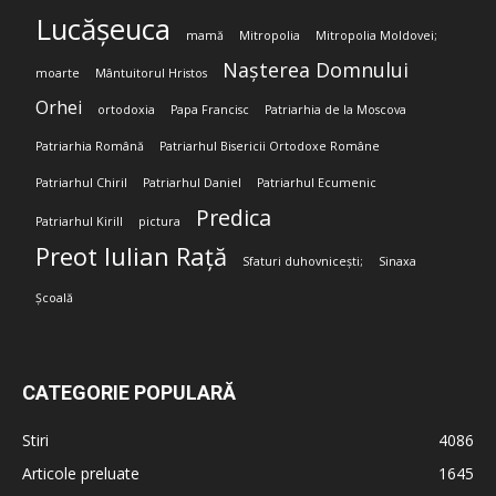
Lucășeuca
mamă
Mitropolia
Mitropolia Moldovei;
Nașterea Domnului
moarte
Mântuitorul Hristos
Orhei
ortodoxia
Papa Francisc
Patriarhia de la Moscova
Patriarhia Română
Patriarhul Bisericii Ortodoxe Române
Patriarhul Chiril
Patriarhul Daniel
Patriarhul Ecumenic
Predica
Patriarhul Kirill
pictura
Preot Iulian Rață
Sfaturi duhovnicești;
Sinaxa
Școală
CATEGORIE POPULARĂ
Stiri
4086
Articole preluate
1645