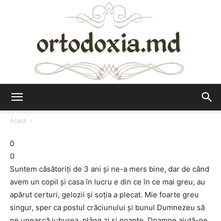
Ortodoxia.md
Acasă
0
0
Suntem căsătoriţi de 3 ani şi ne-a mers bine, dar de când
avem un copil şi casa în lucru e din ce în ce mai greu, au
apărut certuri, gelozii şi soţia a plecat. Mie foarte greu
singur, sper ca postul crăciunului şi bunul Dumnezeu să
ne unească iuburea, plâng zi şi noapte, Doamne ajută-ne,