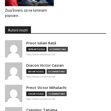
Ziua Învierii, să ne luminăm
popoare…
Autorii noștri
Preot Iulian Raţă
3878 ARTICOLE
6 COMENTARII
http://www.ortodoxia.md
Diacon Victor Casian
581 ARTICOLE
5 COMENTARII
http://www.ortodoxia.md
Preot Victor Mihalachi
210 ARTICOLE
1 COMENTARII
http://www.ortodoxia.md
Cvasniuc Tatiana