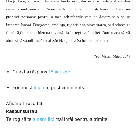
Dragă frate, a rani o femeie e foarte ușor, dar uite ai câștiga dragostea
înapoi e mult mai greu. Acum va fi nevoie să muncești foarte mult asupra
propriei persoane pentru a face schimbările care ar determina-o să se
întoarcă înapoi. Dragostea, credința, rugăciunea, sinceritatea, și răbdarea ar
fi calitățile care ar îdemna-o acasă, la întregirea familiei. Dumnezeu să vă
ajute și să vă miluască cu al Său Har și cu a Sa iubire de oameni.
Prot Victor Mihalachi
Guest
a răspuns
15 ani ago
You must
login
to post comments
Afișare 1 rezultat
Răspunsul tău
Te rog să te
autentifici
mai întâi pentru a trimite.