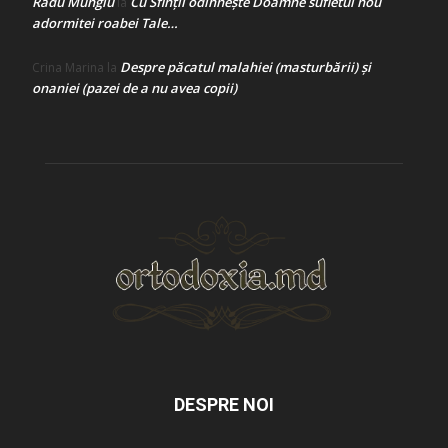
Radu Mungiu
Cu Sfinții odihnește Doamne sufletul nou
la
adormitei roabei Tale…
Despre păcatul malahiei (masturbării) şi
Crina Marina
la
onaniei (pazei de a nu avea copii)
DESPRE NOI