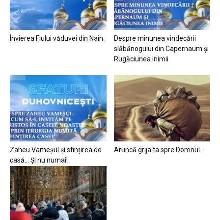
Învierea Fiului văduvei din Nain
Despre minunea vindecării
slăbănogului din Capernaum și
Rugăciunea inimii
Zaheu Vameșul și sfințirea de
Aruncă grija ta spre Domnul…
casă… Și nu numai!