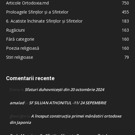
Articole Ortodoxia.md
750
Proloagele Sfinților și a Sfintelor
455
6. Acatiste închinate Sfinților și Sfintelor
183
Rugăciuni
163
Fără categorie
160
Poezia religioasă
160
Stiri religioase
79
Comentarii recente
Sfaturi duhovnicești din 20 octombrie 2024
Doina
la
amalad
SF SILUAN ATHONITUL -11/ 24 SEPEMBRIE
la
A început construcţia primei mănăstiri ortodoxe
gheorghe
la
din Japonia