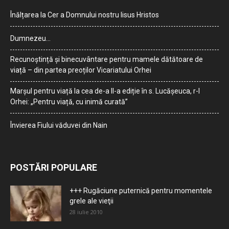
Înălțarea la Cer a Domnului nostru Iisus Hristos
Dumnezeu…
Recunoștință și binecuvântare pentru mamele dătătoare de
viață – din partea preoților Vicariatului Orhei
Marșul pentru viață la cea de-a II-a ediție în s. Lucășeuca, r-l
Orhei: „Pentru viață, cu inimă curată”
Învierea Fiului văduvei din Nain
POSTĂRI POPULARE
+++ Rugăciune puternică pentru momentele
grele ale vieţii
28 iulie 2010