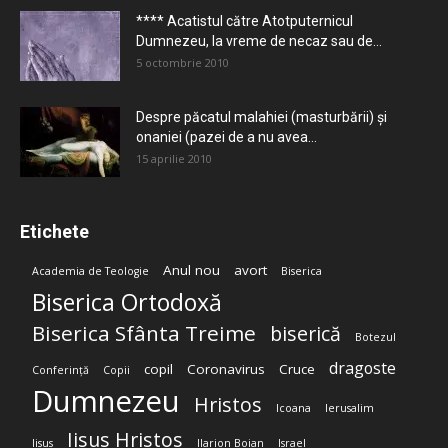
**** Acatistul către Atotputernicul
Dumnezeu, la vreme de necaz sau de...
5 octombrie 2010
Despre păcatul malahiei (masturbării) şi
onaniei (pazei de a nu avea...
15 aprilie 2010
Etichete
Anul nou
avort
Academia de Teologie
Biserica
Biserica Ortodoxă
Biserica Sfânta Treime
biserică
Botezul
dragoste
copil
Coronavirus
Cruce
Conferință
Copii
Dumnezeu
Hristos
Icoana
Ierusalim
Iisus Hristos
Iisus
Ilarion Boian
Israel