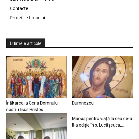
Contacte
Profețiile timpului
Ultimele articole
Înălțarea la Cer a Domnului
Dumnezeu…
nostru Iisus Hristos
Marșul pentru viață la cea de-a
II-a ediție în s. Lucășeuca,...