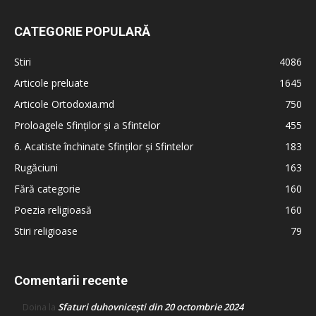
CATEGORIE POPULARĂ
Stiri
4086
Articole preluate
1645
Articole Ortodoxia.md
750
Proloagele Sfinților și a Sfintelor
455
6. Acatiste închinate Sfinților și Sfintelor
183
Rugăciuni
163
Fără categorie
160
Poezia religioasă
160
Stiri religioase
79
Comentarii recente
Sfaturi duhovnicești din 20 octombrie 2024
Doina
la