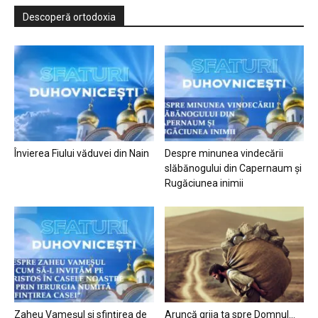
Descoperă ortodoxia
Învierea Fiului văduvei din Nain
Despre minunea vindecării
slăbănogului din Capernaum și
Rugăciunea inimii
Zaheu Vameșul și sfințirea de
Aruncă grija ta spre Domnul…