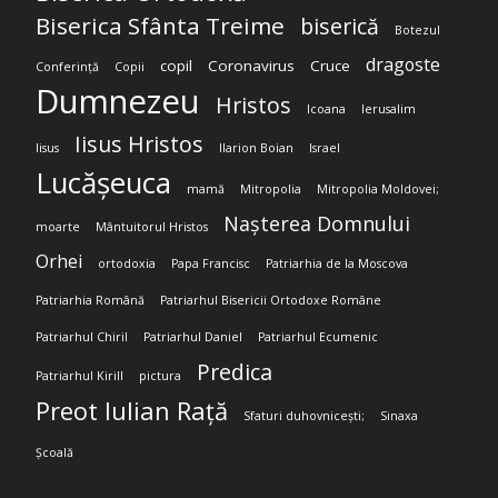
Biserica Sfânta Treime
biserică
Botezul
dragoste
copil
Coronavirus
Cruce
Conferință
Copii
Dumnezeu
Hristos
Icoana
Ierusalim
Iisus Hristos
Iisus
Ilarion Boian
Israel
Lucășeuca
mamă
Mitropolia
Mitropolia Moldovei;
Nașterea Domnului
moarte
Mântuitorul Hristos
Orhei
ortodoxia
Papa Francisc
Patriarhia de la Moscova
Patriarhia Română
Patriarhul Bisericii Ortodoxe Române
Patriarhul Chiril
Patriarhul Daniel
Patriarhul Ecumenic
Predica
Patriarhul Kirill
pictura
Preot Iulian Rață
Sfaturi duhovnicești;
Sinaxa
Școală