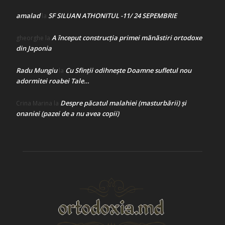
amalad
SF SILUAN ATHONITUL -11/ 24 SEPEMBRIE
la
A început construcţia primei mănăstiri ortodoxe
gheorghe
la
din Japonia
Radu Mungiu
Cu Sfinții odihnește Doamne sufletul nou
la
adormitei roabei Tale…
Despre păcatul malahiei (masturbării) şi
Crina Marina
la
onaniei (pazei de a nu avea copii)