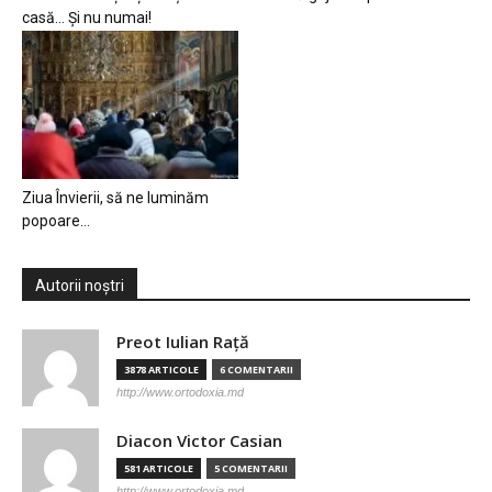
casă… Și nu numai!
Ziua Învierii, să ne luminăm
popoare…
Autorii noștri
Preot Iulian Raţă
3878 ARTICOLE
6 COMENTARII
http://www.ortodoxia.md
Diacon Victor Casian
581 ARTICOLE
5 COMENTARII
http://www.ortodoxia.md