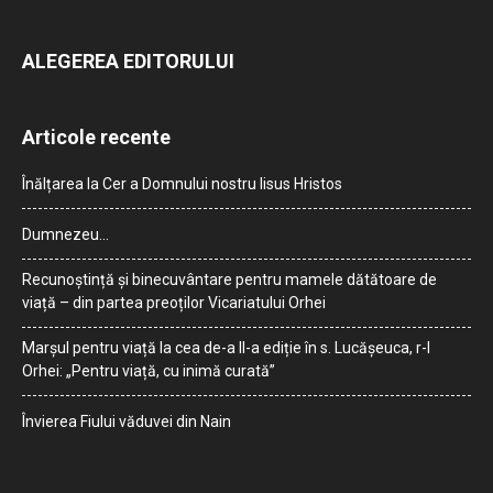
ALEGEREA EDITORULUI
Articole recente
Înălțarea la Cer a Domnului nostru Iisus Hristos
Dumnezeu…
Recunoștință și binecuvântare pentru mamele dătătoare de
viață – din partea preoților Vicariatului Orhei
Marșul pentru viață la cea de-a II-a ediție în s. Lucășeuca, r-l
Orhei: „Pentru viață, cu inimă curată”
Învierea Fiului văduvei din Nain