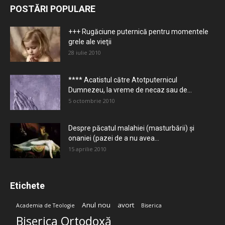
POSTĂRI POPULARE
+++ Rugăciune puternică pentru momentele
grele ale vieţii
28 iulie 2010
**** Acatistul către Atotputernicul
Dumnezeu, la vreme de necaz sau de...
5 octombrie 2010
Despre păcatul malahiei (masturbării) şi
onaniei (pazei de a nu avea...
15 aprilie 2010
Etichete
Anul nou
avort
Academia de Teologie
Biserica
Biserica Ortodoxă