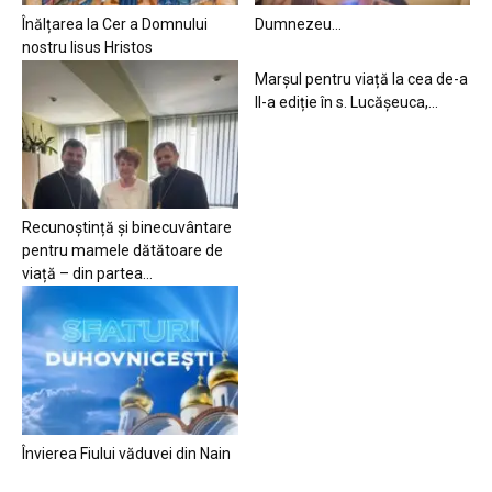
Înălțarea la Cer a Domnului
Dumnezeu…
nostru Iisus Hristos
Marșul pentru viață la cea de-a
II-a ediție în s. Lucășeuca,...
Recunoștință și binecuvântare
pentru mamele dătătoare de
viață – din partea...
Învierea Fiului văduvei din Nain