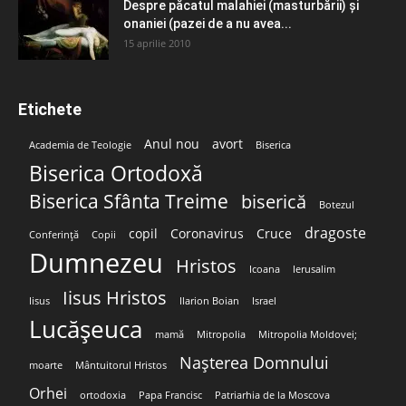
Despre păcatul malahiei (masturbării) şi
onaniei (pazei de a nu avea...
15 aprilie 2010
Etichete
Anul nou
avort
Academia de Teologie
Biserica
Biserica Ortodoxă
Biserica Sfânta Treime
biserică
Botezul
dragoste
copil
Coronavirus
Cruce
Conferință
Copii
Dumnezeu
Hristos
Icoana
Ierusalim
Iisus Hristos
Iisus
Ilarion Boian
Israel
Lucășeuca
mamă
Mitropolia
Mitropolia Moldovei;
Nașterea Domnului
moarte
Mântuitorul Hristos
Orhei
ortodoxia
Papa Francisc
Patriarhia de la Moscova