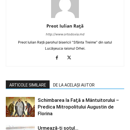
Preot Iulian Raţă
http://www.ortodoxia.md
Preot Iulian Rață parohul bisericii ”Sfânta Treime” din satul
Lucășeuca raionul Orhei.
ARTICOLE SIMILARE
DE LA ACELAȘI AUTOR
Schimbarea la Faţă a Mântuitorului –
Predica Mitropolitului Augustin de
Florina
Urmează-ți soțul…