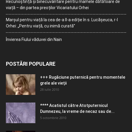
Recunoștință și binecuvântare pentru mamele dătătoare de
viață – din partea preoților Vicariatului Orhei
Marșul pentru viață la cea de-a II-a ediție în s. Lucășeuca, r-l
Orhei: „Pentru viață, cu inimă curată”
Învierea Fiului văduvei din Nain
POSTĂRI POPULARE
+++ Rugăciune puternică pentru momentele
grele ale vieţii
28 iulie 2010
**** Acatistul către Atotputernicul
Dumnezeu, la vreme de necaz sau de...
5 octombrie 2010