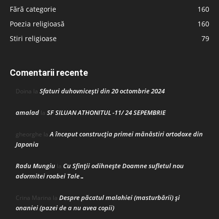
Fără categorie
160
Poezia religioasă
160
Stiri religioase
79
Comentarii recente
Sfaturi duhovnicești din 20 octombrie 2024
Doina
la
amalad
SF SILUAN ATHONITUL -11/ 24 SEPEMBRIE
la
A început construcţia primei mănăstiri ortodoxe din
gheorghe
la
Japonia
Radu Mungiu
Cu Sfinții odihnește Doamne sufletul nou
la
adormitei roabei Tale…
Despre păcatul malahiei (masturbării) şi
Crina Marina
la
onaniei (pazei de a nu avea copii)