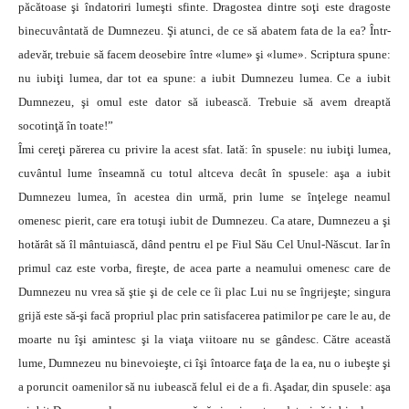
păcătoase şi îndatoriri lumeşti sfinte. Dragostea dintre soţi este dragoste
binecuvântată de Dumnezeu. Şi atunci, de ce să abatem fata de la ea? Într-
adevăr, trebuie să facem deosebire între «lume» şi «lume». Scriptura spune:
nu iubiţi lumea, dar tot ea spune: a iubit Dumnezeu lumea. Ce a iubit
Dumnezeu, şi omul este dator să iubească. Trebuie să avem dreaptă
socotinţă în toate!”
Îmi cereţi părerea cu privire la acest sfat. Iată: în spusele: nu iubiţi lumea,
cuvântul lume înseamnă cu totul altceva decât în spusele: aşa a iubit
Dumnezeu lumea, în acestea din urmă, prin lume se înţelege neamul
omenesc pierit, care era totuşi iubit de Dumnezeu. Ca atare, Dumnezeu a şi
hotărât să îl mântuiască, dând pentru el pe Fiul Său Cel Unul-Născut. Iar în
primul caz este vorba, fireşte, de acea parte a neamului omenesc care de
Dumnezeu nu vrea să ştie şi de cele ce îi plac Lui nu se îngrijeşte; singura
grijă este să-şi facă propriul plac prin satisfacerea patimilor pe care le au, de
moarte nu îşi amintesc şi la viaţa viitoare nu se gândesc. Către această
lume, Dumnezeu nu binevoieşte, ci îşi întoarce faţa de la ea, nu o iubeşte şi
a poruncit oamenilor să nu iubească felul ei de a fi. Aşadar, din spusele: aşa