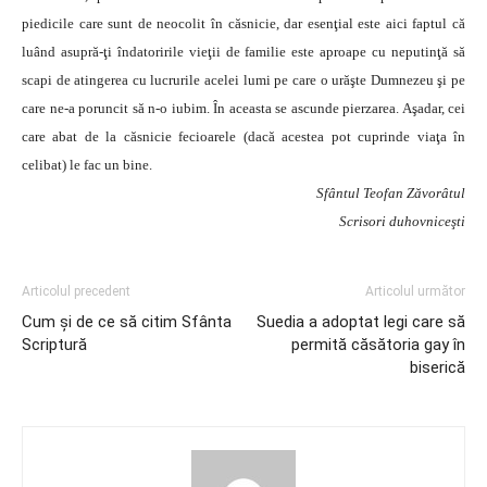
piedicile care sunt de neocolit în căsnicie, dar esenţial este aici faptul că
luând asupră-ţi îndatoririle vieţii de familie este aproape cu neputinţă să
scapi de atingerea cu lucrurile acelei lumi pe care o urăşte Dumnezeu şi pe
care ne-a poruncit să n-o iubim. În aceasta se ascunde pierzarea. Aşadar, cei
care abat de la căsnicie fecioarele (dacă acestea pot cuprinde viaţa în
celibat) le fac un bine.
Sfântul Teofan Zăvorâtul
Scrisori duhovniceşti
Articolul precedent
Articolul următor
Cum şi de ce să citim Sfânta
Suedia a adoptat legi care să
Scriptură
permită căsătoria gay în
biserică