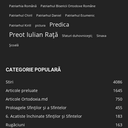
Patriarhia Română
Patriarhul Bisericii Ortodoxe Române
Patriarhul Chiril
Patriarhul Daniel
Patriarhul Ecumenic
Predica
Patriarhul Kirill
pictura
Preot Iulian Rață
Sfaturi duhovnicești;
Sinaxa
Școală
CATEGORIE POPULARĂ
Stiri
4086
Articole preluate
1645
Articole Ortodoxia.md
750
Proloagele Sfinților și a Sfintelor
455
6. Acatiste închinate Sfinților și Sfintelor
183
Rugăciuni
163