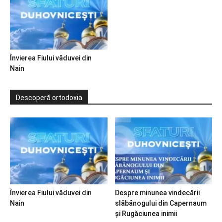
Învierea Fiului văduvei din
Nain
Descoperă ortodoxia
Învierea Fiului văduvei din
Despre minunea vindecării
Nain
slăbănogului din Capernaum
și Rugăciunea inimii