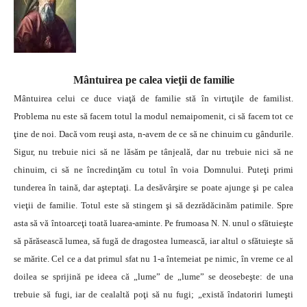
Mântuirea pe calea vieţii de familie
Mântuirea celui ce duce viaţă de familie stă în virtuţile de familist.
Problema nu este să facem totul la modul nemaipomenit, ci să facem tot ce
ţine de noi. Dacă vom reuşi asta, n-avem de ce să ne chinuim cu gândurile.
Sigur, nu trebuie nici să ne lăsăm pe tânjeală, dar nu trebuie nici să ne
chinuim, ci să ne încredinţăm cu totul în voia Domnului. Puteţi primi
tunderea în taină, dar aşteptaţi. La desăvârşire se poate ajunge şi pe calea
vieţii de familie.
Totul este să stingem şi să dezrădăcinăm patimile. Spre
asta să vă întoarceţi toată luarea-aminte. Pe frumoasa N. N. unul o sfătuieşte
să părăsească lumea, să fugă de dragostea lumească, iar altul o sfătuieşte să
se mărite. Cel ce a dat primul sfat nu 1-a întemeiat pe nimic, în vreme ce al
doilea se sprijină pe ideea că „lume” de „lume” se deosebeşte: de una
trebuie să fugi, iar de cealaltă poţi să nu fugi; „există îndatoriri lumeşti