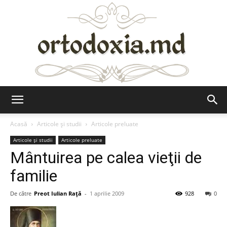
Ortodoxia.md
Acasă
Articole şi studii
Articole preluate
Articole şi studii
Articole preluate
Mântuirea pe calea vieţii de
familie
De către
Preot Iulian Raţă
-
1 aprilie 2009
928
0