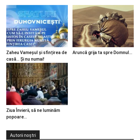
Zaheu Vameșul și sfințirea de
Aruncă grija ta spre Domnul…
casă… Și nu numai!
Ziua Învierii, să ne luminăm
popoare…
Autorii noștri