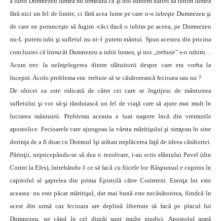
a iubit Dumnezeu lumea nu urmează că şi noi suntem datori să iubim lumea
fără nici un fel de limite, ci fără acea lume pe care n-o iubeşte Dumnezeu şi
de care ne porunceşte să fugim -căci dacă o iubim pe aceea, pe Dumnezeu
nu-L putem iubi şi sufletul nu ni-1 putem mântui. Spun acestea din pricina
concluziei că întrucât Dumnezeu a iubit lumea, şi noi „trebuie” s-o iubim…
Acum trec la neînţelegerea dintre sfătuitorii despre care era vorba la
început. Acolo problema era: trebuie să se căsătorească fecioara sau nu ?
De obicei ea este ridicată de către cei care se îngrijesc de mântuirea
sufletului şi vor să-şi rânduiască un fel de viaţă care să ajute mai mult în
lucrarea mântuirii. Problema aceasta a luat naştere încă din vremurile
apostolice. Fecioarele care ajungeau la vârsta măritişului şi simţeau în sine
dorinţa de a fi doar cu Domnul îşi arătau neplăcerea faţă de ideea căsătoriei.
Părinţii, nepricepându-se să dea o rezolvare, i-au scris sfântului Pavel (din
Corint la Efes), întrebându-1 ce să facă cu fiicele lor. Răspunsul e cuprins în
capitolul al şaptelea din prima Epistolă către Corinteni. Esenţa lui este
aceasta: nu este păcat măritişul, dar mai bună este necăsătorirea, fiindcă în
acest din urmă caz fecioara are deplină libertate să facă pe placul lui
Dumnezeu, pe când în cel dintâi sunt multe piedici. Apostolul arată