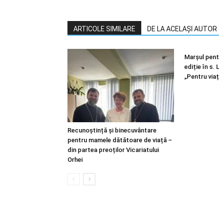
ARTICOLE SIMILARE
DE LA ACELAȘI AUTOR
Marșul pentr
ediție în s.
„Pentru viaț
Recunoștință și binecuvântare
pentru mamele dătătoare de viață –
din partea preoților Vicariatului
Orhei