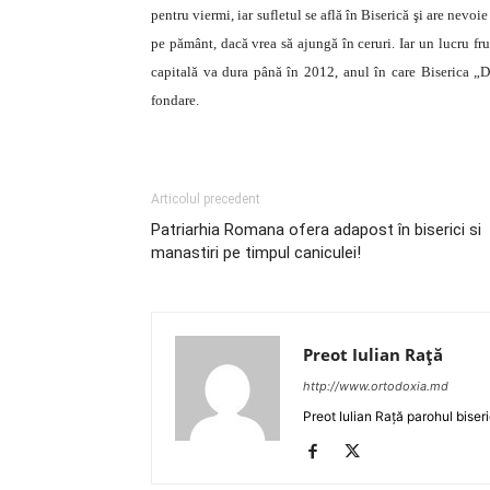
pentru viermi, iar sufletul se află în Biserică şi are nevo
pe pământ, dacă vrea să ajungă în ceruri. Iar un lucru fr
capitală va dura până în 2012, anul în care Biserica „D
fondare.
Articolul precedent
Patriarhia Romana ofera adapost în biserici si
manastiri pe timpul caniculei!
Preot Iulian Raţă
http://www.ortodoxia.md
Preot Iulian Rață parohul biser