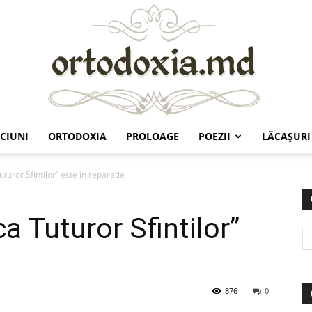
CIUNI
ORTODOXIA
PROLOAGE
POEZII
LĂCAŞURI
Ortodoxia.md
turor Sfintilor” este în reparatie
a Tuturor Sfintilor”
876
0