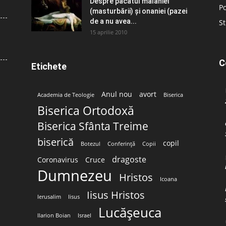
Despre păcatul malahiei
Po
(masturbării) şi onaniei (pazei
de a nu avea...
St
15 aprilie 2010
C
Etichete
Anul nou
avort
Academia de Teologie
Biserica
Biserica Ortodoxă
Biserica Sfânta Treime
biserică
copil
Botezul
Conferință
Copii
dragoste
Coronavirus
Cruce
Dumnezeu
Hristos
Icoana
Iisus Hristos
Ierusalim
Iisus
Lucășeuca
Ilarion Boian
Israel