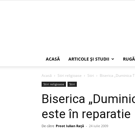
ACASĂ
ARTICOLE ŞI STUDII
RUGĂ
Acasă
Stiri religioase
Stiri
Biserica „Duminica Tu
Stiri religioase
Stiri
Biserica „Duminic
este în reparatie
De către
Preot Iulian Raţă
-
24 iulie 2009