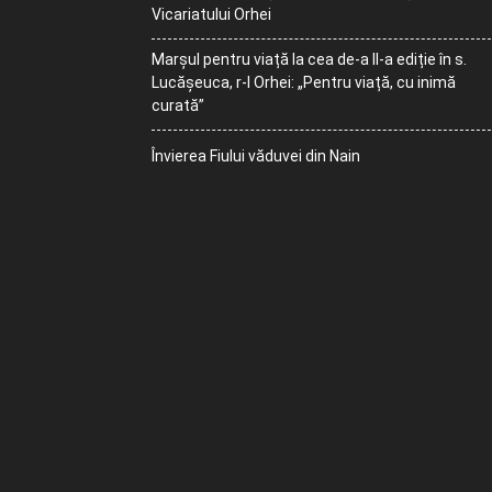
Vicariatului Orhei
Marșul pentru viață la cea de-a II-a ediție în s.
Lucășeuca, r-l Orhei: „Pentru viață, cu inimă
curată”
Învierea Fiului văduvei din Nain