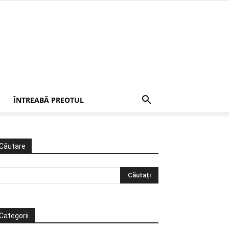
ÎNTREABĂ PREOTUL
Căutare
Categorii