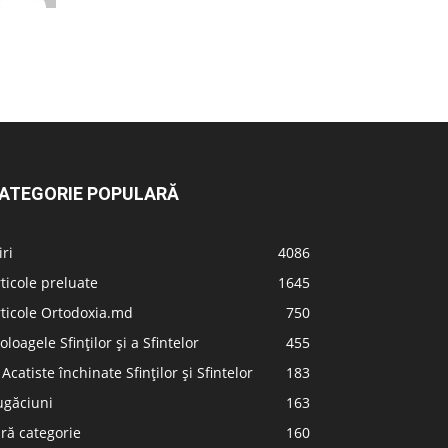
ATEGORIE POPULARĂ
iri
4086
ticole preluate
1645
ticole Ortodoxia.md
750
oloagele Sfinților și a Sfintelor
455
 Acatiste închinate Sfinților și Sfintelor
183
ugăciuni
163
ră categorie
160