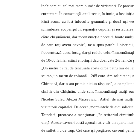
închinare cu cel mai mare număr de vizitatori. Pe parcursu
cutremure.
În consecinţă, anul trecut, în iunie, a fost iniţi
Până acum, au fost înlocuite geamurile şi două uşi vech
schimbarea acoperişului, reparaţia cupolei şi restaurarea
către chişinăuieni, dar reconstrucţia necesită foarte mulţ
de care toţi avem nevoie”, ne-a spus parohul bisericii,
frecventează acest locaş, dar şi rudele celor înmormântaţi 
de 10-50 lei, iar astăzi enoriaşii dau doar câte 2-3 lei. C
„Un metru pătrat de tencuială costă circa patru mii de lei
scump, un metru de coloană – 265 euro. Am solicitat ajuto
Chirtoacă, dar n-am primit niciun răspuns”, a completat p
cimitir din Chişinău, unde sunt înmormântaţi mulţi oa
Nicolae Sulac, Alexei Mateevici… Astfel, de mai mulţi an
vizitatorii capitalei. De aceea, mormintele de aici solicită
Totodată, preoteasa a menţionat: „Pe teritoriul cimitirul
viaţă. Aceste cavouri costă aproximativ cât un apartament
de suflet, nu de trup. Cei care îşi pregătesc cavouri pen