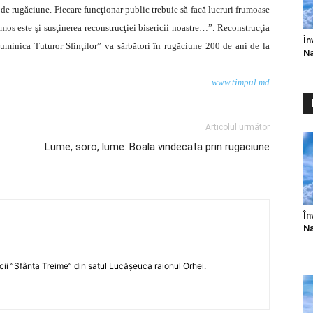
ie de rugăciune. Fiecare funcţionar public trebuie să facă lucruri frumoase
umos este şi susţinerea reconstrucţiei bisericii noastre…”. Reconstrucţia
În
uminica Tuturor Sfinţilor” va sărbători în rugăciune 200 de ani de la
Na
www.timpul.md
Articolul următor
Lume, soro, lume: Boala vindecata prin rugaciune
În
Na
icii ”Sfânta Treime” din satul Lucășeuca raionul Orhei.