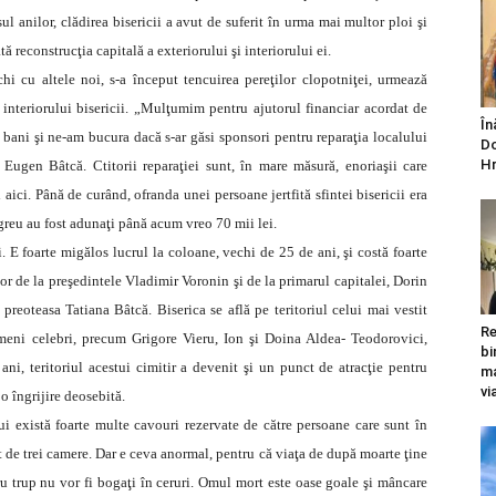
l anilor, clădirea bisericii a avut de suferit în urma mai multor ploi şi
ată reconstrucţia capitală a exteriorului şi interiorului ei.
i cu altele noi, s-a început tencuirea pereţilor clopotniţei, urmează
 interiorului bisericii. „Mulţumim pentru ajutorul financiar acordat de
În
i bani şi ne-am bucura dacă s-ar găsi sponsori pentru reparaţia localului
Do
Hr
 Eugen Bâtcă. Ctitorii reparaţiei sunt, în mare măsură, enoriaşii care
aici. Până de curând, ofranda unei persoane jertfită sfintei bisericii era
u greu au fost adunaţi până acum vreo 70 mii lei.
. E foarte migălos lucrul la coloane, vechi de 25 de ani, şi costă foarte
r de la preşedintele Vladimir Voronin şi de la primarul capitalei, Dorin
reoteasa Tatiana Bâtcă. Biserica se află pe teritoriul celui mai vestit
Re
meni celebri, precum Grigore Vieru, Ion şi Doina Aldea- Teodorovici,
bi
i, teritoriul acestui cimitir a devenit şi un punct de atracţie pentru
ma
vi
 o îngrijire deosebită.
ui există foarte multe cavouri rezervate de către persoane care sunt în
 de trei camere. Dar e ceva anormal, pentru că viaţa de după moarte ţine
tru trup nu vor fi bogaţi în ceruri. Omul mort este oase goale şi mâncare