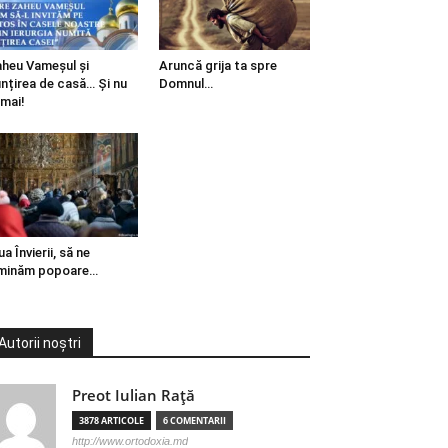
heu Vameșul și
Aruncă grija ta spre
ințirea de casă… Și nu
Domnul…
mai!
ua Învierii, să ne
minăm popoare…
Autorii noștri
Preot Iulian Raţă
3878 ARTICOLE
6 COMENTARII
http://www.ortodoxia.md