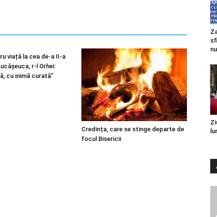
Za
sf
nu
u viață la cea de-a II-a
 Lucășeuca, r-l Orhei:
ă, cu inimă curată”
Zi
Credința, care se stinge departe de
lu
focul Bisericii