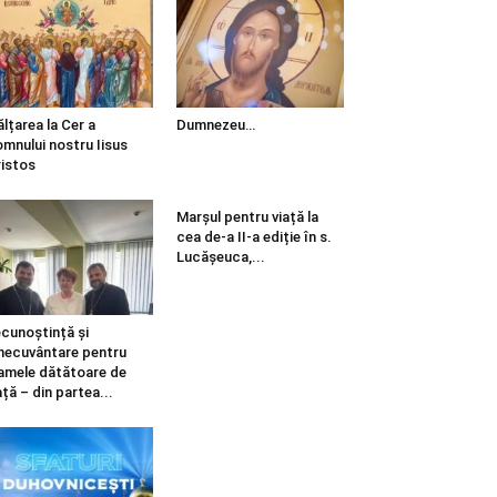
ălțarea la Cer a
Dumnezeu…
mnului nostru Iisus
istos
Marșul pentru viață la
cea de-a II-a ediție în s.
Lucășeuca,...
cunoștință și
necuvântare pentru
mele dătătoare de
ață – din partea...