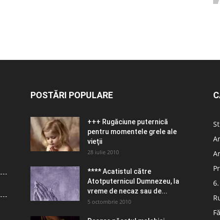
POSTĂRI POPULARE
C
+++ Rugăciune puternică
St
pentru momentele grele ale
Ar
vieţii
28 iulie 2010
Ar
Pr
**** Acatistul către
Atotputernicul Dumnezeu, la
6.
vreme de necaz sau de...
R
5 octombrie 2010
Fă