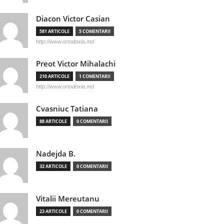
Diacon Victor Casian
581 ARTICOLE
5 COMENTARII
http://www.ortodoxia.md
Preot Victor Mihalachi
210 ARTICOLE
1 COMENTARII
http://www.ortodoxia.md
Cvasniuc Tatiana
88 ARTICOLE
0 COMENTARII
Nadejda B.
32 ARTICOLE
0 COMENTARII
Vitalii Mereutanu
23 ARTICOLE
0 COMENTARII