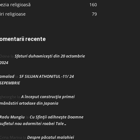
ezia religioasă
160
iri religioase
79
omentarii recente
Sfaturi duhovnicești din 20 octombrie
Doina
la
2024
amalad
SF SILUAN ATHONITUL -11/ 24
la
SEPEMBRIE
A început construcţia primei
gheorghe
la
mănăstiri ortodoxe din Japonia
Radu Mungiu
Cu Sfinții odihnește Doamne
la
sufletul nou adormitei roabei Tale…
Despre păcatul malahiei
Crina Marina
la