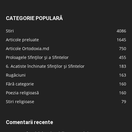
CATEGORIE POPULARĂ
Stiri
4086
Articole preluate
1645
Articole Ortodoxia.md
750
Proloagele Sfinților și a Sfintelor
455
6. Acatiste închinate Sfinților și Sfintelor
183
Rugăciuni
163
Fără categorie
160
Poezia religioasă
160
Stiri religioase
79
Comentarii recente