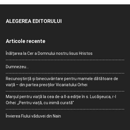
ALEGEREA EDITORULUI
Articole recente
Înălțarea la Cer a Domnului nostru Iisus Hristos
Dumnezeu…
Recunoștință și binecuvântare pentru mamele dătătoare de
viață – din partea preoților Vicariatului Orhei
Marșul pentru viață la cea de-a II-a ediție în s. Lucășeuca, r-l
Orhei: „Pentru viață, cu inimă curată”
Învierea Fiului văduvei din Nain