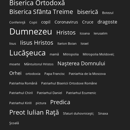
Biserica Ortodoxă
Biserica Sfânta Treime
biserică
Botezul
dragoste
copil
Coronavirus
Cruce
Conferință
Copii
Dumnezeu
Hristos
Icoana
Ierusalim
Iisus Hristos
Iisus
Ilarion Boian
Israel
Lucășeuca
mamă
Mitropolia
Mitropolia Moldovei;
Nașterea Domnului
moarte
Mântuitorul Hristos
Orhei
ortodoxia
Papa Francisc
Patriarhia de la Moscova
Patriarhia Română
Patriarhul Bisericii Ortodoxe Române
Patriarhul Chiril
Patriarhul Daniel
Patriarhul Ecumenic
Predica
Patriarhul Kirill
pictura
Preot Iulian Rață
Sfaturi duhovnicești;
Sinaxa
Școală