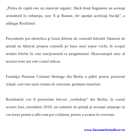
„Pielea de capră este un material organic. Dacă două fragmente au aceeaşi
semnătură în infraroşu, raze X şi Raman, ele aparţin aceleiaşi bucăţi”, a
adăugat Rockland.
Procedurile pot identifica şi loturi diferite de cerneală folosită. Oamenii de
ştiinţă au fabricat propria cerneală pe baza unor reţete vechi, în scopul
testării felului în care reacţionează cu pergamentul. Dezavantajul unic al
acestor teste noi este costul ridicat.
Fundaţia Prussian Cultural Heritage din Berlin a plătit pentru proiectul
iniţial, care este unul comun de cercetare, germano-israelian.
Rezultatele vor fi prezentate într-un „workshop” din Berlin, în cursul
acestei luni, noiembrie 2010, iar oamenii de ştiinţă şi savanţii umanişti se
vor reuni pentru a afla cum pot colabora, pentru a avansa în cercetare.
www.lacasuriortodoxe.ro