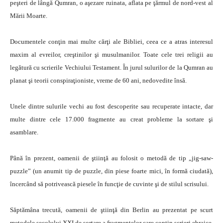
peşteri de lângă Qumran, o aşezare ruinata, aflata pe ţărmul de nord-vest al
Mării Moarte.
Documentele conţin mai multe cărţi ale Bibliei, ceea ce a atras interesul
maxim al evreilor, creştinilor şi musulmanilor. Toate cele trei religii au
legătură cu scrierile Vechiului Testament. În jurul sulurilor de la Qumran au
planat şi teorii conspiraţioniste, vreme de 60 ani, nedovedite însă.
Unele dintre sulurile vechi au fost descoperite sau recuperate intacte, dar
multe dintre cele 17.000 fragmente au creat probleme la sortare şi
asamblare.
Până în prezent, oamenii de ştiinţă au folosit o metodă de tip „jig-saw-
puzzle” (un anumit tip de puzzle, din piese foarte mici, în formă ciudată),
încercând să potrivească piesele în funcţie de cuvinte şi de stilul scrisului.
Săptămâna trecută, oamenii de ştiinţă din Berlin au prezentat pe scurt
metodele secolului XXI de sortare a fragmentelor care conţin scrieri ebraice,