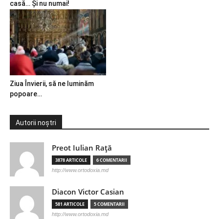
casă… Și nu numai!
Ziua Învierii, să ne luminăm
popoare…
Autorii noștri
Preot Iulian Raţă
3878 ARTICOLE
6 COMENTARII
http://www.ortodoxia.md
Diacon Victor Casian
581 ARTICOLE
5 COMENTARII
http://www.ortodoxia.md