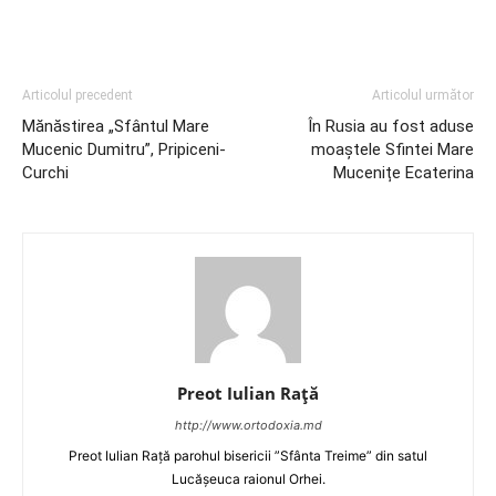
Articolul precedent
Articolul următor
Mănăstirea „Sfântul Mare
În Rusia au fost aduse
Mucenic Dumitru”, Pripiceni-
moaștele Sfintei Mare
Curchi
Mucenițe Ecaterina
Preot Iulian Raţă
http://www.ortodoxia.md
Preot Iulian Rață parohul bisericii ”Sfânta Treime” din satul
Lucășeuca raionul Orhei.