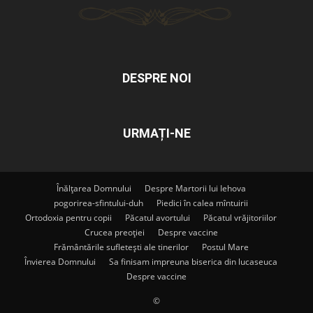
DESPRE NOI
URMAȚI-NE
Înălțarea Domnului
Despre Martorii lui Iehova
pogorirea-sfintului-duh
Piedici în calea mîntuirii
Ortodoxia pentru copii
Păcatul avortului
Păcatul vrăjitoriilor
Crucea preoției
Despre vaccine
Frământările sufletești ale tinerilor
Postul Mare
Învierea Domnului
Sa finisam impreuna biserica din lucaseuca
Despre vaccine
©