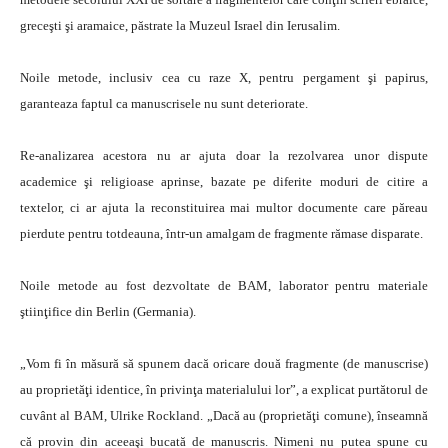
greceşti şi aramaice, păstrate la Muzeul Israel din Ierusalim.
Noile metode, inclusiv cea cu raze X, pentru pergament şi papirus,
garanteaza faptul ca manuscrisele nu sunt deteriorate.
Re-analizarea acestora nu ar ajuta doar la rezolvarea unor dispute
academice şi religioase aprinse, bazate pe diferite moduri de citire a
textelor, ci ar ajuta la reconstituirea mai multor documente care păreau
pierdute pentru totdeauna, într-un amalgam de fragmente rămase disparate.
Noile metode au fost dezvoltate de BAM, laborator pentru materiale
ştiinţifice din Berlin (Germania).
„Vom fi în măsură să spunem dacă oricare două fragmente (de manuscrise)
au proprietăţi identice, în privinţa materialului lor”, a explicat purtătorul de
cuvânt al BAM, Ulrike Rockland. „Dacă au (proprietăţi comune), înseamnă
că provin din aceeaşi bucată de manuscris. Nimeni nu putea spune cu