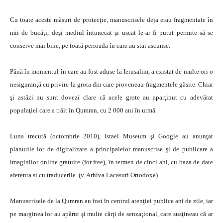
Cu toate aceste măsuri de protecţie, manuscrisele deja erau fragmentate în
mii de bucăţi, deşi mediul întunecat şi uscat le-ar fi putut permite să se
conserve mai bine, pe toată perioada în care au stat ascunse.
Până în momentul în care au fost aduse la Ierusalim, a existat de multe ori o
nesiguranţă cu privire la grota din care proveneau fragmentele găsite. Chiar
şi astăzi nu sunt dovezi clare că acele grote au aparţinut cu adevărat
populaţiei care a trăit în Qumran, cu 2 000 ani în urmă.
Luna trecută (octombrie 2010), Israel Museum şi Google au anunţat
planurile lor de digitalizare a principalelor manuscrise şi de publicare a
imaginilor online gratuite (for free), în termen de cinci ani, cu baza de date
aferenta si cu traducerile. (v. Arhiva Lacasuri Ortodoxe)
Manuscrisele de la Qumran au fost în centrul atenţiei publice ani de zile, iar
pe marginea lor au apărut şi multe cărţi de senzaţional, care susţineau că ar