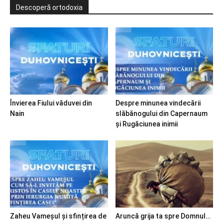
Descoperă ortodoxia
Învierea Fiului văduvei din
Despre minunea vindecării
Nain
slăbănogului din Capernaum
și Rugăciunea inimii
Zaheu Vameșul și sfințirea de
Aruncă grija ta spre Domnul…