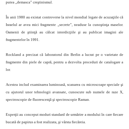
putea „demasca” creştinismul.
În anii 1980 au existat controverse la nivel mondial legate de acuzaţiile că
Israelul ar avea mici fragmente „secrete”, neaduse la cunoştinţa maselor.
Oamenii de ştiinţă au călcat interdicţiile şi au publicat imagini ale
fragmentelor în 1991.
Rockland a precizat că laboratorul din Berlin a lucrat pe o varietate de
fragmente din piele de capră, pentru a dezvolta proceduri de catalogare a
lor.
Acestea includ examinarea luminoasă, scanarea cu microscoape speciale şi
cu ajutorul unor tehnologii avansate, cunoscute sub numele de raze X,
spectroscopie de fluorescenţă şi spectroscopie Raman.
Experţii au conceput moduri standard de urmărire a modului în care fiecare
bucată de papirus a fost realizata, şi vârsta fiecăreia.