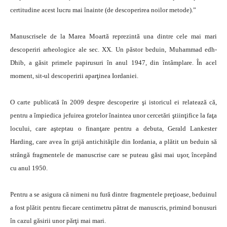
certitudine acest lucru mai înainte (de descoperirea noilor metode).”
Manuscrisele de la Marea Moartă reprezintă una dintre cele mai mari
descoperiri arheologice ale sec. XX. Un păstor beduin, Muhammad edh-
Dhib, a găsit primele papirusuri în anul 1947, din întâmplare. În acel
moment, sit-ul descoperirii aparţinea Iordaniei.
O carte publicată în 2009 despre descoperire şi istoricul ei relatează că,
pentru a împiedica jefuirea grotelor înaintea unor cercetări ştiinţifice la faţa
locului, care aşteptau o finanţare pentru a debuta, Gerald Lankester
Harding, care avea în grijă antichităţile din Iordania, a plătit un beduin să
strângă fragmentele de manuscrise care se puteau găsi mai uşor, începând
cu anul 1950.
Pentru a se asigura că nimeni nu fură dintre fragmentele preţioase, beduinul
a fost plătit pentru fiecare centimetru pătrat de manuscris, primind bonusuri
în cazul găsirii unor părţi mai mari.