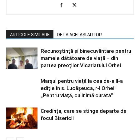
ARTICOLE SIMILARE
DE LA ACELAȘI AUTOR
Recunoștință și binecuvântare pentru
mamele dătătoare de viață – din
partea preoților Vicariatului Orhei
Marșul pentru viață la cea de-a II-a
ediție în s. Lucășeuca, r-l Orhei:
„Pentru viață, cu inimă curată”
Credința, care se stinge departe de
focul Bisericii