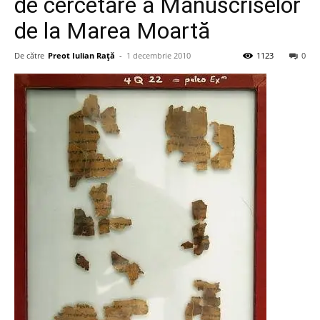
de cercetare a Manuscriselor
de la Marea Moartă
De către
Preot Iulian Raţă
-
1 decembrie 2010
1123
0