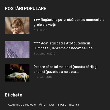
POSTĂRI POPULARE
+++ Rugăciune puternică pentru momentele
grele ale vieţii
28 iulie 2010
**** Acatistul către Atotputernicul
Dumnezeu, la vreme de necaz sau de...
5 octombrie 2010
Despre păcatul malahiei (masturbării) şi
onaniei (pazei de a nu avea...
15 aprilie 2010
Etichete
Anul nou
avort
Academia de Teologie
Biserica