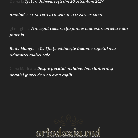
Sfaturi duhovnicești din 20 octombrie 2024
Doina
la
amalad
SF SILUAN ATHONITUL -11/ 24 SEPEMBRIE
la
A început construcţia primei mănăstiri ortodoxe din
gheorghe
la
Japonia
Radu Mungiu
Cu Sfinții odihnește Doamne sufletul nou
la
adormitei roabei Tale…
Despre păcatul malahiei (masturbării) şi
Crina Marina
la
onaniei (pazei de a nu avea copii)