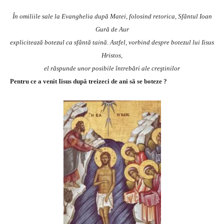
În omiliile sale la Evanghelia după Matei, folosind retorica, Sfântul Ioan
Gură de Aur
explicitează botezul ca sfântă taină. Astfel, vorbind despre botezul lui Iisus
Hristos,
el răspunde unor posibile întrebări ale creştinilor
Pentru ce a venit Iisus după treizeci de ani să se boteze ?