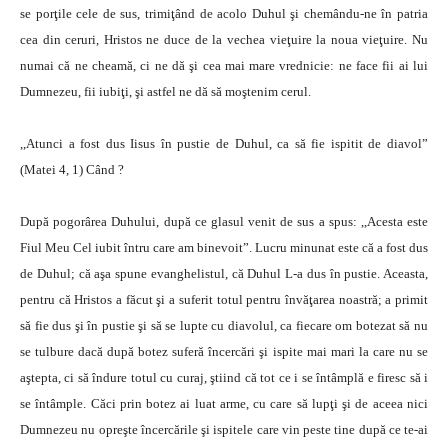
se porţile cele de sus, trimiţând de acolo Duhul şi chemându-ne în patria
cea din ceruri, Hristos ne duce de la vechea vieţuire la noua vieţuire. Nu
numai că ne cheamă, ci ne dă şi cea mai mare vrednicie: ne face fii ai lui
Dumnezeu, fii iubiţi, şi astfel ne dă să moştenim cerul.
,,Atunci a fost dus Iisus în pustie de Duhul, ca să fie ispitit de diavol”
(Matei 4, 1) Când ?
După pogorârea Duhului, după ce glasul venit de sus a spus: ,,Acesta este
Fiul Meu Cel iubit întru care am binevoit”. Lucru minunat este că a fost dus
de Duhul; că aşa spune evanghelistul, că Duhul L-a dus în pustie. Aceasta,
pentru că Hristos a făcut şi a suferit totul pentru învăţarea noastră; a primit
să fie dus şi în pustie şi să se lupte cu diavolul, ca fiecare om botezat să nu
se tulbure dacă după botez suferă încercări şi ispite mai mari la care nu se
aştepta, ci să îndure totul cu curaj, ştiind că tot ce i se întâmplă e firesc să i
se întâmple. Căci prin botez ai luat arme, cu care să lupţi şi de aceea nici
Dumnezeu nu opreşte încercările şi ispitele care vin peste tine după ce te-ai