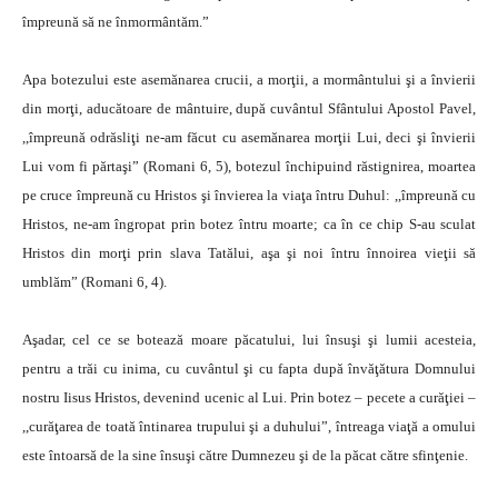
împreună să ne înmormântăm.”
Apa botezului este asemănarea crucii, a morţii, a mormântului şi a învierii
din morţi, aducătoare de mântuire, după cuvântul Sfântului Apostol Pavel,
,,împreună odrăsliţi ne-am făcut cu asemănarea morţii Lui, deci şi învierii
Lui vom fi părtaşi” (Romani 6, 5), botezul închipuind răstignirea, moartea
pe cruce împreună cu Hristos şi învierea la viaţa întru Duhul: ,,împreună cu
Hristos, ne-am îngropat prin botez întru moarte; ca în ce chip S-au sculat
Hristos din morţi prin slava Tatălui, aşa şi noi întru înnoirea vieţii să
umblăm” (Romani 6, 4).
Aşadar, cel ce se botează moare păcatului, lui însuşi şi lumii acesteia,
pentru a trăi cu inima, cu cuvântul şi cu fapta după învăţătura Domnului
nostru Iisus Hristos, devenind ucenic al Lui. Prin botez – pecete a curăţiei –
,,curăţarea de toată întinarea trupului şi a duhului”, întreaga viaţă a omului
este întoarsă de la sine însuşi către Dumnezeu şi de la păcat către sfinţenie.