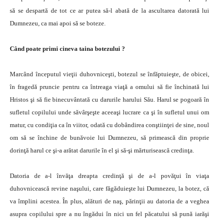
să se despartă de tot ce ar putea să-l abată de la ascultarea datorată lui
Dumnezeu, ca mai apoi să se boteze.
Când poate primi cineva taina botezului ?
Marcând începutul vieţii duhovniceşti, botezul se înfăptuieşte, de obicei,
în fragedă pruncie pentru ca întreaga viaţă a omului să fie închinată lui
Hristos şi să fie binecuvântată cu darurile harului Său. Harul se pogoară în
sufletul copilului unde săvârşeşte aceeaşi lucrare ca şi în sufletul unui om
matur, cu condiţia ca în viitor, odată cu dobândirea conştiinţei de sine, noul
om să se închine de bunăvoie lui Dumnezeu, să primească din proprie
dorinţă harul ce şi-a arătat darurile în el şi să-şi mărturisească credinţa.
Datoria de a-l învăţa dreapta credinţă şi de a-l povăţui în viaţa
duhovnicească revine naşului, care făgăduieşte lui Dumnezeu, la botez, că
va împlini acestea. În plus, alături de naş, părinţii au datoria de a veghea
asupra copilului spre a nu îngădui în nici un fel păcatului să pună iarăşi