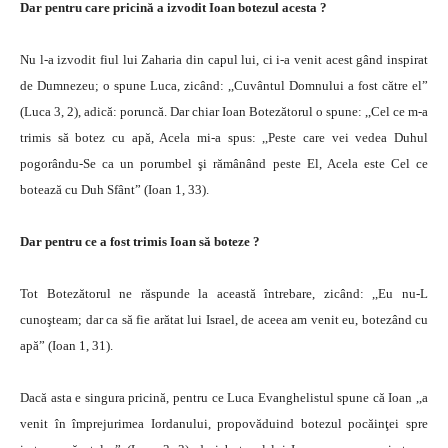
Dar pentru care pricină a izvodit Ioan botezul acesta ?
Nu l-a izvodit fiul lui Zaharia din capul lui, ci i-a venit acest gând inspirat
de Dumnezeu; o spune Luca, zicând: ,,Cuvântul Domnului a fost către el”
(Luca 3, 2), adică: poruncă. Dar chiar Ioan Botezătorul o spune: ,,Cel ce m-a
trimis să botez cu apă, Acela mi-a spus: ,,Peste care vei vedea Duhul
pogorându-Se ca un porumbel şi rămânând peste El, Acela este Cel ce
botează cu Duh Sfânt” (Ioan 1, 33).
Dar pentru ce a fost trimis Ioan să boteze ?
Tot Botezătorul ne răspunde la această întrebare, zicând: ,,Eu nu-L
cunoşteam; dar ca să fie arătat lui Israel, de aceea am venit eu, botezând cu
apă” (Ioan 1, 31).
Dacă asta e singura pricină, pentru ce Luca Evanghelistul spune că Ioan ,,a
venit în împrejurimea Iordanului, propovăduind botezul pocăinţei spre