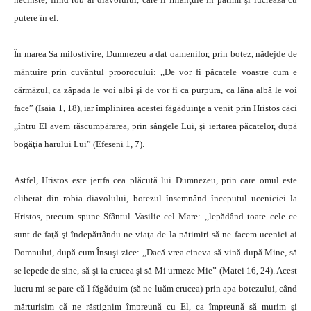
putere în el.
În marea Sa milostivire, Dumnezeu a dat oamenilor, prin botez, nădejde de
mântuire prin cuvântul proorocului: ,,De vor fi păcatele voastre cum e
cârmâzul, ca zăpada le voi albi şi de vor fi ca purpura, ca lâna albă le voi
face” (Isaia 1, 18), iar împlinirea acestei făgăduinţe a venit prin Hristos căci
,,întru El avem răscumpărarea, prin sângele Lui, şi iertarea păcatelor, după
bogăţia harului Lui” (Efeseni 1, 7).
Astfel, Hristos este jertfa cea plăcută lui Dumnezeu, prin care omul este
eliberat din robia diavolului, botezul însemnând începutul uceniciei la
Hristos, precum spune Sfântul Vasilie cel Mare: ,,lepădând toate cele ce
sunt de faţă şi îndepărtându-ne viaţa de la pătimiri să ne facem ucenici ai
Domnului, după cum Însuşi zice: ,,Dacă vrea cineva să vină după Mine, să
se lepede de sine, să-şi ia crucea şi să-Mi urmeze Mie” (Matei 16, 24). Acest
lucru mi se pare că-l făgăduim (să ne luăm crucea) prin apa botezului, când
mărturisim că ne răstignim împreună cu El, ca împreună să murim şi