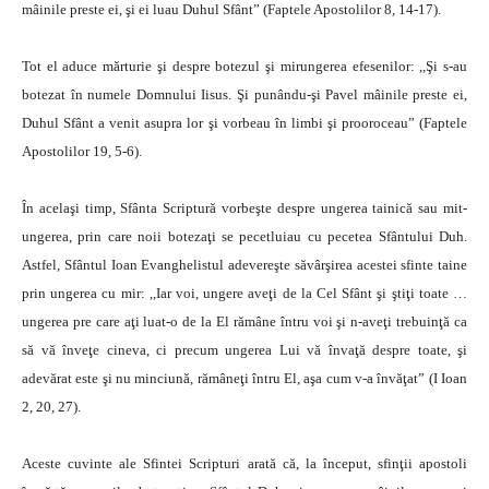
mâinile preste ei, şi ei luau Duhul Sfânt” (Faptele Apostolilor 8, 14-17).
Tot el aduce mărturie şi despre botezul şi mirungerea efesenilor: ,,Şi s-au
botezat în numele Domnului Iisus. Şi punându-şi Pavel mâinile preste ei,
Duhul Sfânt a venit asupra lor şi vorbeau în limbi şi prooroceau” (Faptele
Apostolilor 19, 5-6).
În acelaşi timp, Sfânta Scriptură vorbeşte despre ungerea tainică sau mit-
ungerea, prin care noii botezaţi se pecetluiau cu pecetea Sfântului Duh.
Astfel, Sfântul Ioan Evanghelistul adevereşte săvârşirea acestei sfinte taine
prin ungerea cu mir: ,,Iar voi, ungere aveţi de la Cel Sfânt şi ştiţi toate …
ungerea pre care aţi luat-o de la El rămâne întru voi şi n-aveţi trebuinţă ca
să vă înveţe cineva, ci precum ungerea Lui vă învaţă despre toate, şi
adevărat este şi nu minciună, rămâneţi întru El, aşa cum v-a învăţat” (I Ioan
2, 20, 27).
Aceste cuvinte ale Sfintei Scripturi arată că, la început, sfinţii apostoli