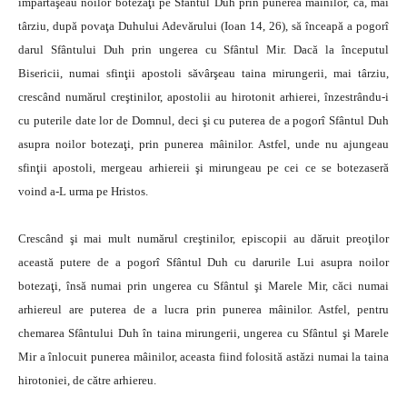
împărtăşeau noilor botezaţi pe Sfântul Duh prin punerea mâinilor, ca, mai
târziu, după povaţa Duhului Adevărului (Ioan 14, 26), să înceapă a pogorî
darul Sfântului Duh prin ungerea cu Sfântul Mir. Dacă la începutul
Bisericii, numai sfinţii apostoli săvârşeau taina mirungerii, mai târziu,
crescând numărul creştinilor, apostolii au hirotonit arhierei, înzestrându-i
cu puterile date lor de Domnul, deci şi cu puterea de a pogorî Sfântul Duh
asupra noilor botezaţi, prin punerea mâinilor. Astfel, unde nu ajungeau
sfinţii apostoli, mergeau arhiereii şi mirungeau pe cei ce se botezaseră
voind a-L urma pe Hristos.
Crescând şi mai mult numărul creştinilor, episcopii au dăruit preoţilor
această putere de a pogorî Sfântul Duh cu darurile Lui asupra noilor
botezaţi, însă numai prin ungerea cu Sfântul şi Marele Mir, căci numai
arhiereul are puterea de a lucra prin punerea mâinilor. Astfel, pentru
chemarea Sfântului Duh în taina mirungerii, ungerea cu Sfântul şi Marele
Mir a înlocuit punerea mâinilor, aceasta fiind folosită astăzi numai la taina
hirotoniei, de către arhiereu.