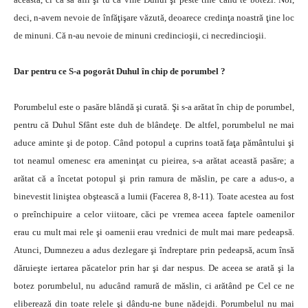
deci, n-avem nevoie de înfăţişare văzută, deoarece credinţa noastră ţine loc
de minuni. Că n-au nevoie de minuni credincioşii, ci necredincioşii.
Dar pentru ce S-a pogorât Duhul în chip de porumbel ?
Porumbelul este o pasăre blândă şi curată. Şi s-a arătat în chip de porumbel,
pentru că Duhul Sfânt este duh de blândeţe. De altfel, porumbelul ne mai
aduce aminte şi de potop. Când potopul a cuprins toată faţa pământului şi
tot neamul omenesc era ameninţat cu pieirea, s-a arătat această pasăre; a
arătat că a încetat potopul şi prin ramura de măslin, pe care a adus-o, a
binevestit liniştea obştească a lumii (Facerea 8, 8-11). Toate acestea au fost
o preînchipuire a celor viitoare, căci pe vremea aceea faptele oamenilor
erau cu mult mai rele şi oamenii erau vrednici de mult mai mare pedeapsă.
Atunci, Dumnezeu a adus dezlegare şi îndreptare prin pedeapsă, acum însă
dăruieşte iertarea păcatelor prin har şi dar nespus. De aceea se arată şi la
botez porumbelul, nu aducând ramură de măslin, ci arătând pe Cel ce ne
eliberează din toate relele şi dându-ne bune nădejdi. Porumbelul nu mai