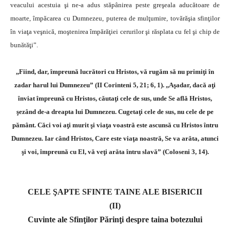
veacului acestuia şi ne-a adus stăpânirea peste greşeala aducătoare de
moarte, împăcarea cu Dumnezeu, puterea de mulţumire, tovărăşia sfinţilor
în viaţa veşnică, moştenirea împărăţiei cerurilor şi răsplata cu fel şi chip de
bunătăţi”.
,,Fiind, dar, împreună lucrători cu Hristos, vă rugăm să nu primiţi în
zadar harul lui Dumnezeu” (II Corinteni 5, 21; 6, 1). ,,Aşadar, dacă aţi
înviat împreună cu Hristos, căutaţi cele de sus, unde Se află Hristos,
şezând de-a dreapta lui Dumnezeu. Cugetaţi cele de sus, nu cele de pe
pământ. Căci voi aţi murit şi viaţa voastră este ascunsă cu Hristos întru
Dumnezeu. Iar când Hristos, Care este viaţa noastră, Se va arăta, atunci
şi voi, împreună cu El, vă veţi arăta întru slavă” (Coloseni 3, 14).
CELE ŞAPTE SFINTE TAINE ALE BISERICII
(II)
Cuvinte ale Sfinţilor Părinţi despre taina botezului