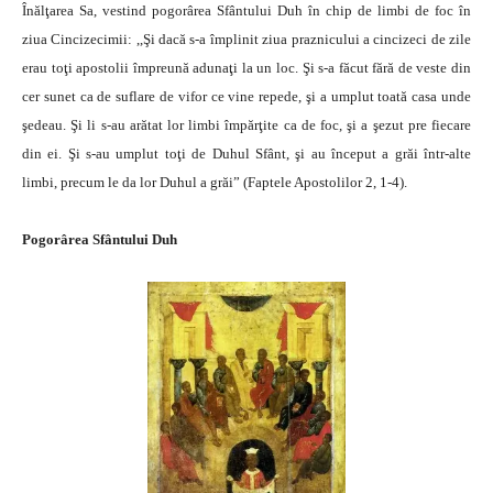
Înălţarea Sa, vestind pogorârea Sfântului Duh în chip de limbi de foc în
ziua Cincizecimii: ,,Şi dacă s-a împlinit ziua praznicului a cincizeci de zile
erau toţi apostolii împreună adunaţi la un loc. Şi s-a făcut fără de veste din
cer sunet ca de suflare de vifor ce vine repede, şi a umplut toată casa unde
şedeau. Şi li s-au arătat lor limbi împărţite ca de foc, şi a şezut pre fiecare
din ei. Şi s-au umplut toţi de Duhul Sfânt, şi au început a grăi într-alte
limbi, precum le da lor Duhul a grăi” (Faptele Apostolilor 2, 1-4).
Pogorârea Sfântului Duh