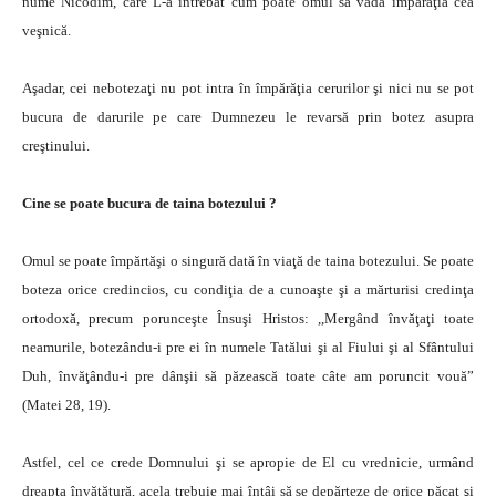
nume Nicodim, care L-a întrebat cum poate omul să vadă împărăţia cea
veşnică.
Aşadar, cei nebotezaţi nu pot intra în împărăţia cerurilor şi nici nu se pot
bucura de darurile pe care Dumnezeu le revarsă prin botez asupra
creştinului.
Cine se poate bucura de taina botezului ?
Omul se poate împărtăşi o singură dată în viaţă de taina botezului. Se poate
boteza orice credincios, cu condiţia de a cunoaşte şi a mărturisi credinţa
ortodoxă, precum porunceşte Însuşi Hristos: ,,Mergând învăţaţi toate
neamurile, botezându-i pre ei în numele Tatălui şi al Fiului şi al Sfântului
Duh, învăţându-i pre dânşii să păzească toate câte am poruncit vouă”
(Matei 28, 19).
Astfel, cel ce crede Domnului şi se apropie de El cu vrednicie, urmând
dreapta învăţătură, acela trebuie mai întâi să se depărteze de orice păcat şi