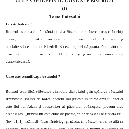
CELE ŞAPTE SFINTE TAINE ALE BISERICII
(I)
Taina Botezului
Ce este botezul ?
Botezul este cea dintâi sfântă taină a Bisericii care învredniceşte, în chip
tainic, pe cel botezat să primească harul cel mântuitor al lui Dumnezeu şi
celelalte sfinte taine ale Bisericii. Botezul reprezintă poarta către mântuire,
prin care omul intră în casa lui Dumnezeu şi îşi începe adevărata viaţă
duhovnicească.
Care este semnificaţia botezului ?
Botezul semnifică eliberarea din robia diavolului prin spălarea păcatului
strămoşesc. Înainte de botez, păcatul sălăşluieşte în inima omului, căci el
este fiul lui Adam şi moştenitor al păcatului strămoşesc, precum zice
dreptul Iov: ,,nimeni nu este curat de păcate, chiar dacă o zi ar fi viaţa lui”
(Iov 14, 4). ,,Zămislit întru fărădelegi şi născut în păcate”, omul se află în
necinste, fiind rob al diavolului, care îl înlănţuie în patimi şi lucrează cu