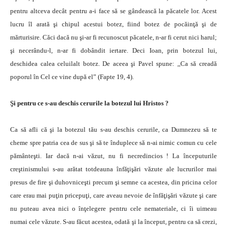
pentru altceva decât pentru a-i face să se gândească la păcatele lor. Acest
lucru îl arată şi chipul acestui botez, fiind botez de pocăinţă şi de
mărturisire. Căci dacă nu şi-ar fi recunoscut păcatele, n-ar fi cerut nici harul;
şi necerându-l, n-ar fi dobândit iertare. Deci Ioan, prin botezul lui,
deschidea calea celuilalt botez. De aceea şi Pavel spune: ,,Ca să creadă
poporul în Cel ce vine după el” (Fapte 19, 4).
Şi pentru ce s-au deschis cerurile la botezul lui Hristos ?
Ca să afli că şi la botezul tău s-au deschis cerurile, ca Dumnezeu să te
cheme spre patria cea de sus şi să te înduplece să n-ai nimic comun cu cele
pământeşti. Iar dacă n-ai văzut, nu fi necredincios ! La începuturile
creştinismului s-au arătat totdeauna înfăţişări văzute ale lucrurilor mai
presus de fire şi duhovniceşti precum şi semne ca acestea, din pricina celor
care erau mai puţin pricepuţi, care aveau nevoie de înfăţişări văzute şi care
nu puteau avea nici o înţelegere pentru cele nemateriale, ci îi uimeau
numai cele văzute. S-au făcut acestea, odată şi la început, pentru ca să crezi,