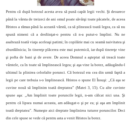
Pentru că după botezul acesta avea să pună capăt legii vechi. Şi deoarece
până la vârsta de treizeci de ani omul poate săvârşi toate păcatele, de aceea
Hristos a rămas până la această vârstă, ca să plinească toată legea, ca să nu
spună nimeni că a desfiinţat-o pentru că n-a putut-o împlini. Nu ne
asaltează toată viaţa aceleaşi patimi; în copilărie mai cu seamă naivitatea şi
zburdălnicia; în tinereţe plăcerea este mai puternică, iar după tinereţe vine
şi pofta de bani şi de avere. De aceea Domnul a aşteptat să treacă toate
vârstele, ca în toate să împlinească legea; şi aşa vine la botez, adăugându-l
ultimul la plinirea celorlalte porunci. Că botezul era cea din urmă faptă a
legii pe care trebuia s-o împlinească. Hristos o spune El Însuşi: ,,Că aşa se
cuvine nouă să împlinim toată dreptatea” (Matei 3, 15). Cu alte cuvinte
spune aşa: ,,Am împlinit toate poruncile legii, n-am călcat nici una. Şi
pentru că lipsea numai aceasta, am adăugat-o şi pe ea; şi aşa am împlinit
toată dreptatea”. Numeşte aici dreptate împlinirea tuturor poruncilor. Deci
din cele spuse se vede că pentru asta a venit Hristos la botez.