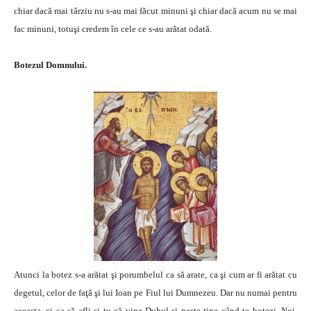
chiar dacă mai târziu nu s-au mai făcut minuni şi chiar dacă acum nu se mai
fac minuni, totuşi credem în cele ce s-au arătat odată.
Botezul Domnului.
Atunci la botez s-a arătat şi porumbelul ca să arate, ca şi cum ar fi arătat cu
degetul, celor de faţă şi lui Ioan pe Fiul lui Dumnezeu. Dar nu numai pentru
aceasta, ci ca să afli şi tu că vine Duhul şi peste tine când te botezi. Noi,