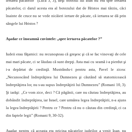
iertarea păcatelor” (Luca 3, 3), deşi botezul lui Ioan nu era spre iertarea
păcatelor, ci darul acesta era al botezului dat de Hristos mai târziu, căci
înainte de cruce nu se vede nicăieri iertare de păcate, că iertarea se dă prin
sângele lui Hristos ?
Aşadar ce înseamnă cuvintele: ,,spre iertarea păcatelor ?”
Iudeii erau făţarnici: nu recunoşteau că greşesc şi că se fac vinovaţi de cele
mai mari păcate, ci se lăudau că sunt drepţi. Asta mai cu seamă i-a pierdut şi
i-a depărtat de credinţă. Mustrându-i pentru asta, Pavel le zicea:
,,Necunoscând îndreptăţirea lui Dumnezeu şi căutând să statornicească
îndreptăţirea lor, nu s-au supus îndreptăţirii lui Dumnezeu” (Romani 10, 3).
Şi iarăşi: ,,Ce vom zice, deci ? Că păgânii, care nu căutau îndreptăţirea, au
dobândit îndreptăţirea, iar Israel, care urmărea legea îndreptăţirii, n-a ajuns
la legea îndreptăţirii ? Pentru ce ? Pentru că nu o căutau din credinţă, ci ca
din faptele legii” (Romani 9, 30-32).
Aşadar, pentru că aceasta era pricina păcatelor iudeilor, a venit Ioan, nu