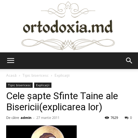
Ortodoxia.md
Acasă
Tipic bisericesc
Explicații
Tipic bisericesc
Explicații
Cele șapte Sfinte Taine ale
Bisericii(explicarea lor)
De către
admin
-
27 martie 2011
7629
0