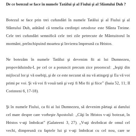
De ce botezul se face în numele Tatălui şi al Fiului şi al Sfântului Duh ?
Botezul se face prin trei cufundări în numele Tatălui şi al Fiului şi al
Sfântului Duh, arătând că temelia credinţei ortodoxe este Sfânta Treime.
Cele trei cufundări semnifică cele trei zile petrecute de Mântuitorul în
mormânt, preînchipuind moartea şi învierea împreună cu Hristos.
Ne botezăm în numele Tatălui şi devenim fii ai lui Dumnezeu,
propovăduindu-L pe cel ce a poruncit precum zice proorocul: ,,Ieşiţi din
mijlocul lor şi vă osebiţi, şi de ce este necurat să nu vă atingeţi şi Eu vă voi
primi pe voi. Şi vă voi fi vouă tată şi veţi fi Mie fii şi fiice” (Isaia 52, 11; II
Corinteni 6, 17-18).
Şi în numele Fiului, ca fii ai lui Dumnezeu, să devenim părtaşi ai darului
cel mare despre care vorbeşte Apostolul: ,,Câţi în Hristos v-aţi botezat, în
Hristos v-aţi îmbrăcat” (Galateeni 3, 27). ,,V-aţi dezbrăcat de omul cel
vechi, dimpreună cu faptele lui şi v-aţi îmbrăcat cu cel nou, care se