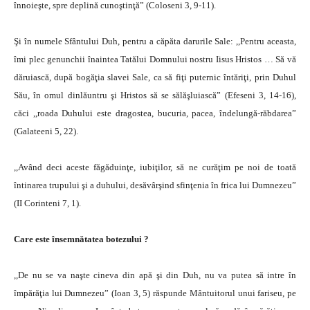
înnoieşte, spre deplină cunoştinţă” (Coloseni 3, 9-11).
Şi în numele Sfântului Duh, pentru a căpăta darurile Sale: ,,Pentru aceasta,
îmi plec genunchii înaintea Tatălui Domnului nostru Iisus Hristos … Să vă
dăruiască, după bogăţia slavei Sale, ca să fiţi puternic întăriţi, prin Duhul
Său, în omul dinlăuntru şi Hristos să se sălăşluiască” (Efeseni 3, 14-16),
căci ,,roada Duhului este dragostea, bucuria, pacea, îndelungă-răbdarea”
(Galateeni 5, 22).
,,Având deci aceste făgăduinţe, iubiţilor, să ne curăţim pe noi de toată
întinarea trupului şi a duhului, desăvârşind sfinţenia în frica lui Dumnezeu”
(II Corinteni 7, 1).
Care este însemnătatea botezului ?
,,De nu se va naşte cineva din apă şi din Duh, nu va putea să intre în
împărăţia lui Dumnezeu” (Ioan 3, 5) răspunde Mântuitorul unui fariseu, pe