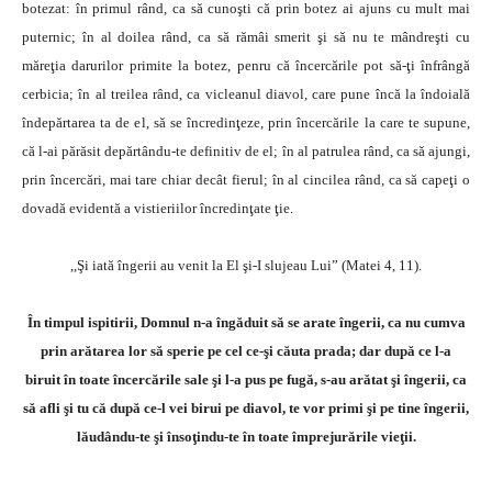
botezat: în primul rând, ca să cunoşti că prin botez ai ajuns cu mult mai
puternic; în al doilea rând, ca să rămâi smerit şi să nu te mândreşti cu
măreţia darurilor primite la botez, penru că încercările pot să-ţi înfrângă
cerbicia; în al treilea rând, ca vicleanul diavol, care pune încă la îndoială
îndepărtarea ta de el, să se încredinţeze, prin încercările la care te supune,
că l-ai părăsit depărtându-te definitiv de el; în al patrulea rând, ca să ajungi,
prin încercări, mai tare chiar decât fierul; în al cincilea rând, ca să capeţi o
dovadă evidentă a vistieriilor încredinţate ţie.
,,Şi iată îngerii au venit la El şi-I slujeau Lui” (Matei 4, 11).
În timpul ispitirii, Domnul n-a îngăduit să se arate îngerii, ca nu cumva
prin arătarea lor să sperie pe cel ce-şi căuta prada; dar după ce l-a
biruit în toate încercările sale şi l-a pus pe fugă, s-au arătat şi îngerii, ca
să afli şi tu că după ce-l vei birui pe diavol, te vor primi şi pe tine îngerii,
lăudându-te şi însoţindu-te în toate împrejurările vieţii.