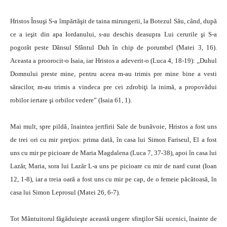
Hristos Însuşi S-a împărtăşit de taina mirungerii, la Botezul Său, când, după
ce a ieşit din apa Iordanului, s-au deschis deasupra Lui cerurile şi S-a
pogorât peste Dânsul Sfântul Duh în chip de porumbel (Matei 3, 16).
Aceasta a proorocit-o Isaia, iar Hristos a adeverit-o (Luca 4, 18-19): ,,Duhul
Domnului preste mine, pentru aceea m-au trimis pre mine bine a vesti
săracilor, m-au trimis a vindeca pre cei zdrobiţi la inimă, a propovădui
robilor iertare şi orbilor vedere” (Isaia 61, 1).
Mai mult, spre pildă, înaintea jertfirii Sale de bunăvoie, Hristos a fost uns
de trei ori cu mir preţios: prima dată, în casa lui Simon Fariseul, El a fost
uns cu mir pe picioare de Maria Magdalena (Luca 7, 37-38), apoi în casa lui
Lazăr, Maria, sora lui Lazăr L-a uns pe picioare cu mir de nard curat (Ioan
12, 1-8), iar a treia oară a fost uns cu mir pe cap, de o femeie păcătoasă, în
casa lui Simon Leprosul (Matei 26, 6-7).
Tot Mântuitorul făgăduieşte această ungere sfinţilor Săi ucenici, înainte de