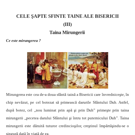
CELE ŞAPTE SFINTE TAINE ALE BISERICII
(III)
Taina Mirungerii
Ce este mirungerea ?
Mirungerea este cea de-a doua sfântă taină a Bisericii care învredniceşte, în
chip nevăzut, pe cel botezat să primească darurile Sfântului Duh. Astfel,
după botez, cel ,,nou luminat prin apă şi prin Duh” primeşte prin taina
mirungerii ,,pecetea darului Sfântului şi întru tot puternicului Duh”. Taina
mirungerii este dăruită tuturor credincioşilor, creştinul împărtăşindu-se o
singură dată în viaţă de ea.