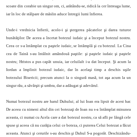
scoate din corabie un singur om, ci, arătându-se, ridică la cer întreaga lume,
iar în loc de stâlpare de măslin aduce întregii lumi înfierea.
Unde-i vrednicia înfierii, acolo-i şi ştergerea păcatelor şi darea tuturor
bunătăţilor. De aceea a încetat botezul iudaic şi a început botezul nostru.
Ceea ce s-a întâmplat cu paştele iudaic, se întâmplă şi cu botezul. La Cina
cea de Taină s-au întâlnit amândouă paştile: şi paştele iudaic şi paştele
nostru; Hristos a pus capăt unuia, iar celuilalt i-a dat început. Şi acum la
Iordan a împlinit botezul iudaic, dar în acelaşi timp a deschis uşile
botezului Bisericii; precum atunci la o singură masă, tot aşa acum la un
singur râu, a săvârşit şi umbra, dar a adăugat şi adevărul.
Numai botezul nostru are harul Duhului; al lui Ioan era lipsit de acest har.
De aceea cu nimeni altul din cei botezaţi de Ioan nu s-a întâmplat minunea
aceasta, ci numai cu Acela care a dat botezul nostru, ca să afli pe lângă cele
spuse şi aceea că nu curăţia celui ce boteza, ci puterea Celui botezat a făcut
aceasta. Atunci şi cerurile s-au deschis şi Duhul S-a pogorât. Deschizându-