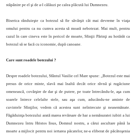
stăpânire pe el şi de a-l călăuzi pe calea plăcută lui Dumnezeu.
Biserica rânduieşte ca botezul să fie săvârşit cât mai devreme în viaţa
omului pentru ca nu cumva acesta să moară nebotezat. Mai mult, pentru
cazul în care cineva este în pericol de moarte, Sfinţii Părinţi au hotărât ca
botezul să se facă cu iconomie, după canoane.
Care sunt roadele botezului ?
Despre roadele botezului, Sfântul Vasilie cel Mare spune: ,,Botezul este mai
presus de orice minte, slavă mai înaltă decât orice râvnă şi rugăciune
omenească, covârşire de dar şi de putere, pe toate întrecându-le, aşa cum
soarele întrece celelalte stele, sau aşa cum, aducându-ne aminte de
cuvintele Sfinţilor, vedem că acestea sunt neîntrecute şi neasemănate.
Făgăduinţa botezului arată marea revărsare de har a nemăsuratei iubiri a lui
Dumnezeu întru Hristos Iisus, Domnul nostru, a cărui ascultare până la
moarte a mijlocit pentru noi iertarea păcatelor, ne-a eliberat de păcătoşenia