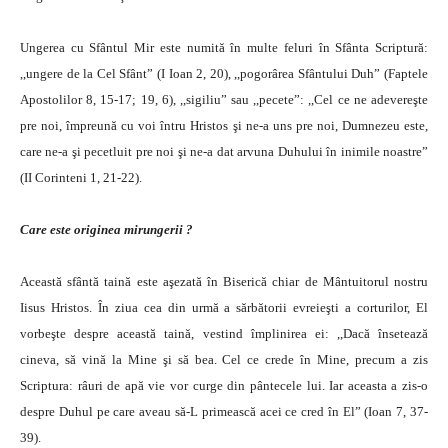
Ungerea cu Sfântul Mir este numită în multe feluri în Sfânta Scriptură:
,,ungere de la Cel Sfânt” (I Ioan 2, 20), ,,pogorârea Sfântului Duh” (Faptele
Apostolilor 8, 15-17; 19, 6), ,,sigiliu” sau ,,pecete”: ,,Cel ce ne adevereşte
pre noi, împreună cu voi întru Hristos şi ne-a uns pre noi, Dumnezeu este,
care ne-a şi pecetluit pre noi şi ne-a dat arvuna Duhului în inimile noastre”
(II Corinteni 1, 21-22).
Care este originea mirungerii ?
Această sfântă taină este aşezată în Biserică chiar de Mântuitorul nostru
Iisus Hristos. În ziua cea din urmă a sărbătorii evreieşti a corturilor, El
vorbeşte despre această taină, vestind împlinirea ei: ,,Dacă însetează
cineva, să vină la Mine şi să bea. Cel ce crede în Mine, precum a zis
Scriptura: râuri de apă vie vor curge din pântecele lui. Iar aceasta a zis-o
despre Duhul pe care aveau să-L primească acei ce cred în El” (Ioan 7, 37-
39).