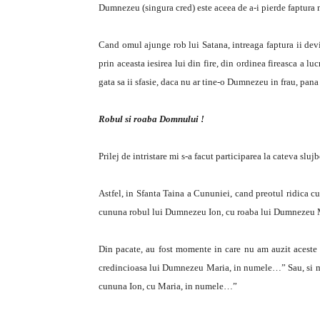
Dumnezeu (singura cred) este aceea de a-i pierde faptura 
Cand omul ajunge rob lui Satana, intreaga faptura ii devi
prin aceasta iesirea lui din fire, din ordinea fireasca a lu
gata sa ii sfasie, daca nu ar tine-o Dumnezeu in frau, pana
Robul si roaba Domnului !
Prilej de intristare mi s-a facut participarea la cateva sluj
Astfel, in Sfanta Taina a Cununiei, cand preotul ridica cun
cununa robul lui Dumnezeu Ion, cu roaba lui Dumnezeu Mar
Din pacate, au fost momente in care nu am auzit aceste
credincioasa lui Dumnezeu Maria, in numele…” Sau, si mai
cununa Ion, cu Maria, in numele…”