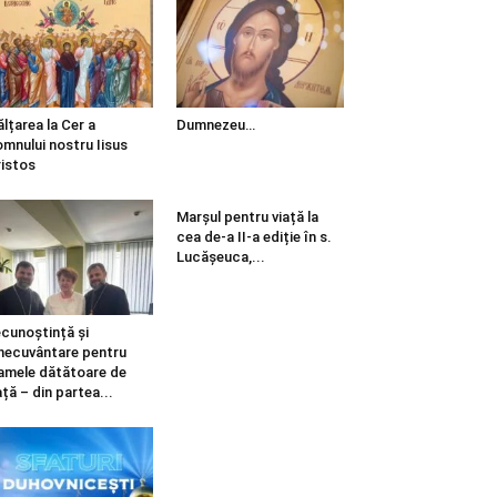
ălțarea la Cer a
Dumnezeu…
mnului nostru Iisus
istos
Marșul pentru viață la
cea de-a II-a ediție în s.
Lucășeuca,...
cunoștință și
necuvântare pentru
mele dătătoare de
ață – din partea...