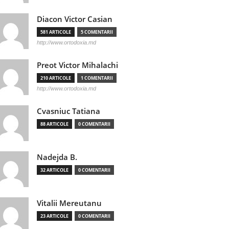
Diacon Victor Casian
581 ARTICOLE
5 COMENTARII
http://www.ortodoxia.md
Preot Victor Mihalachi
210 ARTICOLE
1 COMENTARII
http://www.ortodoxia.md
Cvasniuc Tatiana
88 ARTICOLE
0 COMENTARII
Nadejda B.
32 ARTICOLE
0 COMENTARII
Vitalii Mereutanu
23 ARTICOLE
0 COMENTARII