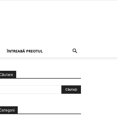
ÎNTREABĂ PREOTUL
Căutare
Categorii