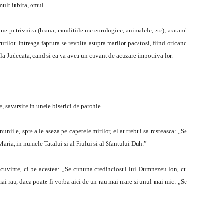
mult iubita, omul.
ne potrivnica (hrana, conditiile meteorologice, animalele, etc), aratand
crurilor. Intreaga faptura se revolta asupra marilor pacatosi, fiind oricand
 la Judecata, cand si ea va avea un cuvant de acuzare impotriva lor.
be, savarsite in unele biserici de parohie.
uniile, spre a le aseza pe capetele mirilor, el ar trebui sa rosteasca: „Se
ia, in numele Tatalui si al Fiului si al Sfantului Duh.”
 cuvinte, ci pe acestea: „Se cununa credinciosul lui Dumnezeu Ion, cu
 rau, daca poate fi vorba aici de un rau mai mare si unul mai mic: „Se