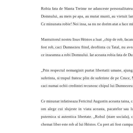
Robia fata de Sfanta Treime ne adanceste personalitatea, u
Domnului, au mers pe apa, au mutat munti, au vietuit lan
Ce minunata robie! Noi insa, sa nu ne dorim atat a face min
Mantuitorul nostru Iisus Hristos a luat „chip de rob, faca
fost rob, caci Dumnezeu fiind, deofiinta cu Tatal, nu ave
ce inseamna a robi Domnului. Iar aceasta robia fata de D
„Prin respectul nemarginit purtat libertatii umane, ajung
suferinta, si trupul fratesc plin de suferinte de pe Cruce,
caci numai ochii credintei recunosc chipul lui Dumnezeu,
Ce minunat infatiseaza Fericitul Augustin aceasta taina, c
om alege cui slujeste in viata aceasta, pacatelor sa
puternica si autentica libertate. „Robul (stare sociala),
chemat liber este rob al lui Hristos. Cu pret ati fost cumpa