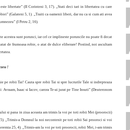
 libertate” (II Corinteni 3, 17). „Stati deci tari in libertatea cu care
obiei” (Galateni 5, 1). „Traiti ca oamenii liberi, dar nu ca si cum ati avea
Dumnezeu” (I Petru 2, 16).
ate acestea sunt porunci, iar cel ce implineste poruncile nu poate fi decat
o atat de frumoasa robie, o atat de dulce eliberare! Postind, noi ascultam
rtatea.
ezeu !
pe robii Tai! Cauta spre robii Tai si spre lucrurile Tale si indrepteaza
ai: Avraam, Isaac si Iacov, carora Te-ai jurat pe Tine Insuti” (Deuteronom
lui si pana in ziua aceasta am trimis la voi pe toti robii Mei (proorocii)
 25). „Trimis-a Domnul la noi necontenit pe toti robii Sai prooroci si voi
(Ieremia 25, 4). „Trimis-am la voi pe toti proorocii, robii Mei, i-am trimis