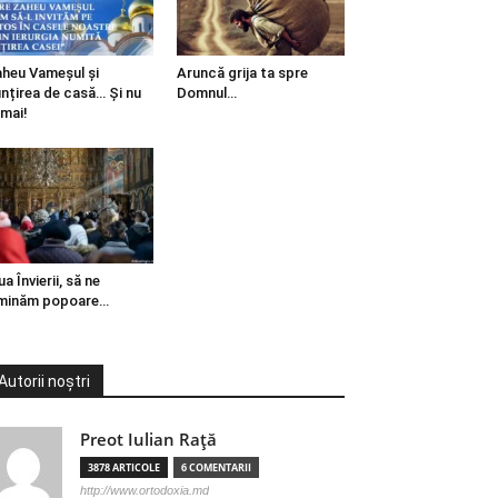
heu Vameșul și
Aruncă grija ta spre
ințirea de casă… Și nu
Domnul…
mai!
ua Învierii, să ne
minăm popoare…
Autorii noștri
Preot Iulian Raţă
3878 ARTICOLE
6 COMENTARII
http://www.ortodoxia.md