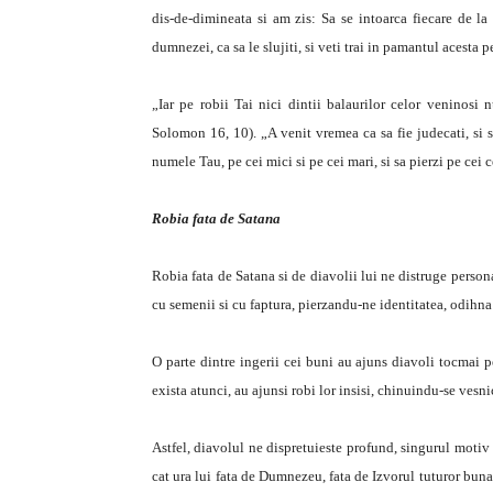
dis-de-dimineata si am zis: Sa se intoarca fiecare de la 
dumnezei, ca sa le slujiti, si veti trai in pamantul acesta p
„Iar pe robii Tai nici dintii balaurilor celor veninosi n
Solomon 16, 10). „A venit vremea ca sa fie judecati, si sa
numele Tau, pe cei mici si pe cei mari, si sa pierzi pe ce
Robia fata de Satana
Robia fata de Satana si de diavolii lui ne distruge persona
cu semenii si cu faptura, pierzandu-ne identitatea, odihna s
O parte dintre ingerii cei buni au ajuns diavoli tocmai p
exista atunci, au ajunsi robi lor insisi, chinuindu-se vesni
Astfel, diavolul ne dispretuieste profund, singurul motiv a
cat ura lui fata de Dumnezeu, fata de Izvorul tuturor bunat