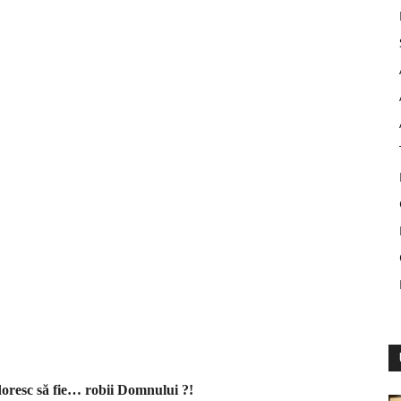
 doresc să fie… robii Domnului ?!