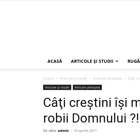
ACASĂ
ARTICOLE ŞI STUDII
RUGĂ
Acasă
Articole şi studii
Articole preluate
Câţi cr
Articole şi studii
Articole preluate
Câţi creştini îşi 
robii Domnului ?!
De către
admin
-
10 aprilie 2011