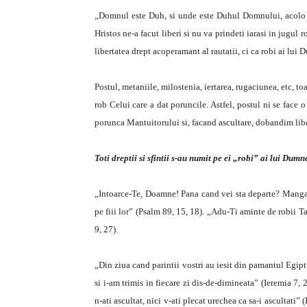
„Domnul este Duh, si unde este Duhul Domnului, acolo este
Hristos ne-a facut liberi si nu va prindeti iarasi in jugul r
libertatea drept acoperamant al rautatii, ci ca robi ai lui 
Postul, metaniile, milostenia, iertarea, rugaciunea, etc, to
rob Celui care a dat poruncile. Astfel, postul ni se face 
porunca Mantuitorului si, facand ascultare, dobandim libe
Toti dreptii si sfintii s-au numit pe ei „robi” ai lui Dumn
„Intoarce-Te, Doamne! Pana cand vei sta departe? Mangaie 
pe fiii lor” (Psalm 89, 15, 18). „Adu-Ti aminte de robii T
9, 27).
„Din ziua cand parintii vostri au iesit din pamantul Egiptu
si i-am trimis in fiecare zi dis-de-dimineata” (Ieremia 7,
n-ati ascultat, nici v-ati plecat urechea ca sa-i ascultati” 