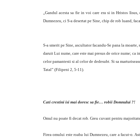
„Gandul acesta sa fie in voi care era si in Hristos Iisus,
Dumnezeu, ci S-a desertat pe Sine, chip de rob luand, fac
S-a smerit pe Sine, ascultator facandu-Se pana la moarte, 
daruit Lui nume, care este mai presus de orice nume; ca int
celor pamantesti si al celor de dedesubt. Si sa marturisea
Tatal” (Filipeni 2, 5-11).
Cati crestini isi mai doresc sa fie… robii Domnului ?!
Omul nu poate fi decat rob. Greu cuvant pentru majoritate
Firea omului este roaba lui Dumnezeu, care a facut-o. Ast