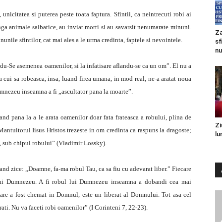
nicitatea si puterea peste toata faptura. Sfintii, ca neintrecuti robi ai
ga animale salbatice, au inviat morti si au savarsit nenumarate minuni.
Za
unile sfintilor, cat mai ales a le urma credinta, faptele si nevointele.
sf
nu
ndu-Se asemenea oamenilor, si la infatisare aflandu-se ca un om”. El nu a
a cui sa robeasca, insa, luand firea umana, in mod real, ne-a aratat noua
umnezeu inseamna a fi „ascultator pana la moarte”.
and pana la a le arata oamenilor doar fata frateasca a robului, plina de
Zi
 Mantuitorul Iisus Hristos trezeste in om credinta ca raspuns la dragoste;
lu
 sub chipul robului” (Vladimir Lossky).
and zice: „Doamne, fa-ma robul Tau, ca sa fiu cu adevarat liber.” Fiecare
u lui Dumnezeu. A fi robul lui Dumnezeu inseamna a dobandi cea mai
 care a fost chemat in Domnul, este un liberat al Domnului. Tot asa cel
rati. Nu va faceti robi oamenilor” (I Corinteni 7, 22-23).