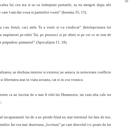
calea lui cea rea si sa va indreptati purtarile, sa nu mergeti dupa alti
e care l-am dat voua si parintilor vostri” (Ieremia 35, 15).
u i-au biruit, caci mila Ta a venit si i-a vindecat” (Intelepciunea lui
 rasplatesti pe robii Tai, pe prooroci si pe sfinti si pe cei ce se tem de
i ce prapadesc pamantul” (Apocalipsa 11, 18).
litatea, ne dezbina interior si exterior, ne arunca in neincetate conflicte
i libertatea atat in viata aceasta, cat si in cea vesnica.
entru ca au incetat de a mai fi robi lui Dumnezeu, iar cum alta cale nu
c.
l incapatanarii lui de a ne pierde fiind nu atat interesul lui fata de noi,
atilor. Iar cea mai dureroasa „lovitura” pe care diavolul i-o poate da lui