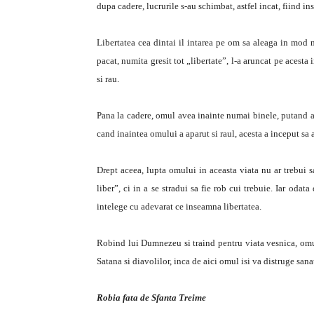
dupa cadere, lucrurile s-au schimbat, astfel incat, fiind in
Libertatea cea dintai il intarea pe om sa aleaga in mod n
pacat, numita gresit tot „libertate”, l-a aruncat pe acesta
si rau.
Pana la cadere, omul avea inainte numai binele, putand as
cand inaintea omului a aparut si raul, acesta a inceput sa a
Drept aceea, lupta omului in aceasta viata nu ar trebui sa
liber”, ci in a se stradui sa fie rob cui trebuie. Iar od
intelege cu adevarat ce inseamna libertatea.
Robind lui Dumnezeu si traind pentru viata vesnica, omul
Satana si diavolilor, inca de aici omul isi va distruge sana
Robia fata de Sfanta Treime