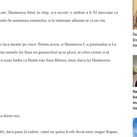
 care, Dumnezeu fiind in chip, n-a socotit o stirbire a fi El intocmai cu
andu-Se asemenea oamenilor, si la infatisare aflandu-se ca un om.
În
Do
si inca moarte pe cruce. Pentru aceea, si Dumnezeu L-a preainaltat si I-a
Hr
ru numele lui Iisus tot genunchiul sa se plece, al celor ceresti si al
sca toata limba ca Domn este Iisus Hristos, intru slava lui Dumnezeu-
Re
bi
ma
vi
a dintre noi.
fel, daca pana la cadere, omul nu putea fi rob decat unui singur Stapan,