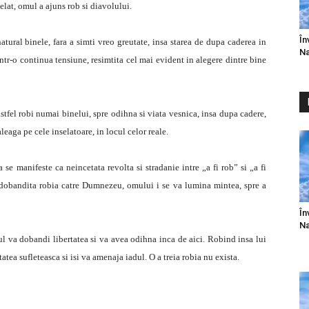
selat, omul a ajuns rob si diavolului.
În
atural binele, fara a simti vreo greutate, insa starea de dupa caderea in
Na
 intr-o continua tensiune, resimtita cel mai evident in alegere dintre bine
tfel robi numai binelui, spre odihna si viata vesnica, insa dupa cadere,
leaga pe cele inselatoare, in locul celor reale.
 se manifeste ca neincetata revolta si stradanie intre „a fi rob” si „a fi
ata dobandita robia catre Dumnezeu, omului i se va lumina mintea, spre a
În
Na
 va dobandi libertatea si va avea odihna inca de aici. Robind insa lui
tatea sufleteasca si isi va amenaja iadul. O a treia robia nu exista.