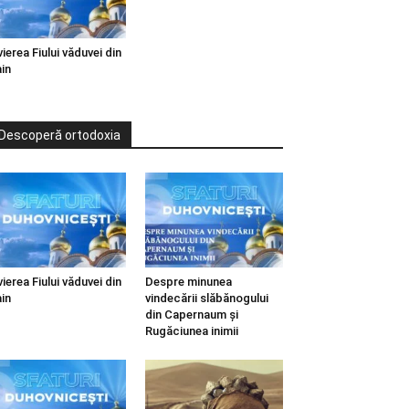
vierea Fiului văduvei din
in
Descoperă ortodoxia
vierea Fiului văduvei din
Despre minunea
in
vindecării slăbănogului
din Capernaum și
Rugăciunea inimii