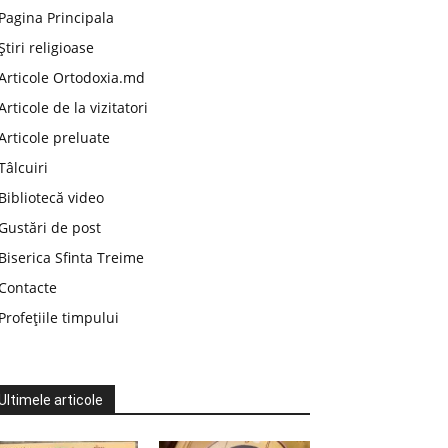
Pagina Principala
Știri religioase
Articole Ortodoxia.md
Articole de la vizitatori
Articole preluate
Tâlcuiri
Bibliotecă video
Gustări de post
Biserica Sfinta Treime
Contacte
Profețiile timpului
Ultimele articole