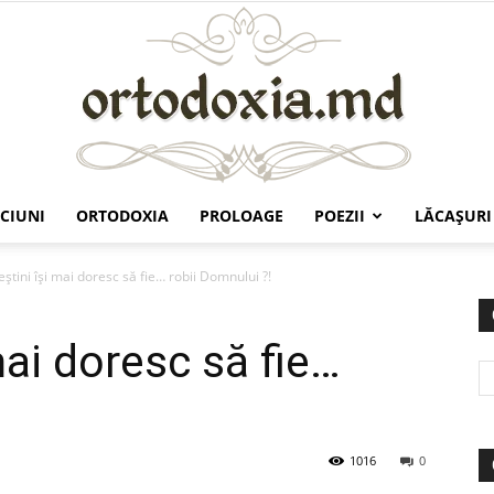
CIUNI
ORTODOXIA
PROLOAGE
POEZII
LĂCAŞURI
Ortodoxia.md
eştini îşi mai doresc să fie… robii Domnului ?!
mai doresc să fie…
1016
0