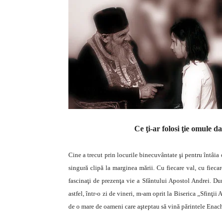
Ce ţi-ar folosi ţie omule d
Cine a trecut prin locurile binecuvântate şi pentru întâia 
singură clipă la marginea mării. Cu fiecare val, cu fieca
fascinaţi de prezenţa vie a Sfântului Apostol Andrei. Du
astfel, într-o zi de vineri, m-am oprit la Biserica „Sfinţi
de o mare de oameni care aşteptau să vină părintele Enac