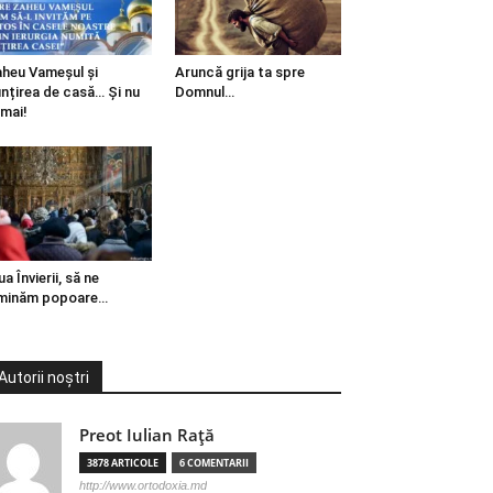
heu Vameșul și
Aruncă grija ta spre
ințirea de casă… Și nu
Domnul…
mai!
ua Învierii, să ne
minăm popoare…
Autorii noștri
Preot Iulian Raţă
3878 ARTICOLE
6 COMENTARII
http://www.ortodoxia.md