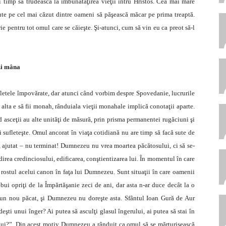
i timp să trudească la îmbunătăţirea vieţii întru Hristos. Cea mai mare
ute pe cel mai căzut dintre oameni să păşească măcar pe prima treaptă.
e pentru tot omul care se căieşte. Şi-atunci, cum să vin eu ca preot să-l
nzi mâna
ufletele împovărate, dar atunci când vorbim despre Spovedanie, lucrurile
i alta e să fii monah, rânduiala vieţii monahale implică conotaţii aparte.
d asceţii au alte unităţi de măsură, prin prisma permanentei rugăciuni şi
 sufleteşte. Omul ancorat în viaţa cotidiană nu are timp să facă sute de
at, ajutat – nu terminat! Dumnezeu nu vrea moartea păcătosului, ci să se-
direa credinciosului, edificarea, conştientizarea lui. În momentul în care
 rostul acelui canon în faţa lui Dumnezeu. Sunt situaţii în care oamenii
ebui opriţi de la Împărtăşanie zeci de ani, dar asta n-ar duce decât la o
tr-un nou păcat, şi Dumnezeu nu doreşte asta. Sfântul Ioan Gură de Aur
eşti unui înger? Ai putea să asculţi glasul îngerului, ai putea să stai în
rului?”. Din acest motiv Dumnezeu a rânduit ca omul să se mărturisească