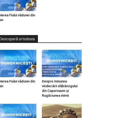
vierea Fiului văduvei din
in
Descoperă ortodoxia
vierea Fiului văduvei din
Despre minunea
in
vindecării slăbănogului
din Capernaum și
Rugăciunea inimii