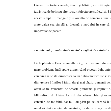
Oameni de toate vârstele, tineri şi bătrâni, cu toţii aşte
izbăvirea de boli sau alte lucruri folositoare sufletului. Pă
acesta simplu îi mângâie şi îi ascultă pe oameni atunci c
arate calea cea simplă şi dreaptă a modului în care să 
împovărat de păcate.
La duhovnic, omul trebuie să vină cu gând de mântuire
De la părintele Enache am aflat că „rostuirea unui duhov
mare problemă însă apare atunci când preotul duhovnic nu
care vrea să se statornicească la un duhovnic trebuie să vi
din vremea Sfinţilor Părinţi, dar şi mai târziu, oamenii ve
omul să fie frământat de această problemă şi implicit 
Mântuitorului Hristos. La noi vin adesea chiar şi oame
cercetări de tot felul, dar nu l-au găsit pe cel care să l
omul să vină cu gând de mântuire, nu de ispitire, cum di