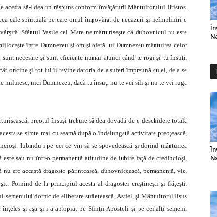
ă pe acesta să-i dea un răspuns conform învăţăturii Mântuitorului Hristos.
ea cale spirituală pe care omul împovărat de necazuri şi neîmpliniri o
În
ăvârşită. Sfântul Vasile cel Mare ne mărturiseşte că duhovnicul nu este
Na
 mijloceşte între Dumnezeu şi om şi oferă lui Dumnezeu mântuirea celor
ii sunt necesare şi sunt eficiente numai atunci când te rogi şi tu însuţi.
 oricine şi tot lui îi revine datoria de a suferi împreună cu el, de a se
e miluiesc, nici Dumnezeu, dacă tu însuţi nu te vei sili şi nu te vei ruga
turisească, preotul însuşi trebuie să dea dovadă de o deschidere totală
l acesta se simte mai cu seamă după o îndelungată activitate preoţească,
dincioşi. Iubindu-i pe cei ce vin să se spovedească şi dorind mântuirea
În
Na
că este sau nu într-o permanentă atitudine de iubire faţă de credincioşi,
ă nu are această dragoste părintească, duhovnicească, permanentă, vie,
. Pornind de la principiul acesta al dragostei creştineşti şi frăţeşti,
sul semenului dornic de eliberare sufletească. Astfel, şi Mântuitorul Iisus
 înţeles şi aşa şi i-a apropiat pe Sfinţii Apostoli şi pe ceilalţi semeni,