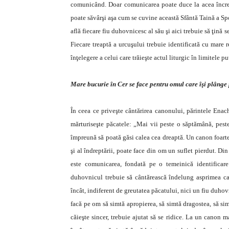
comunicând. Doar comunicarea poate duce la acea încred
poate săvârşi aşa cum se cuvine această Sfântă Taină a Sp
află fiecare fiu duhovnicesc al său şi aici trebuie să ţină
Fiecare treaptă a urcuşului trebuie identificată cu mare r
înţelegere a celui care trăieşte actul liturgic în limitele pu
Mare bucurie în Cer se face pentru omul care îşi plânge
În ceea ce priveşte cântărirea canonului, părintele Enac
mărturiseşte păcatele: „Mai vii peste o săptămână, pest
împreună să poată găsi calea cea dreaptă. Un canon foarte 
şi al îndreptării, poate face din om un suflet pierdut. Di
este comunicarea, fondată pe o temeinică identificare
duhovnicul trebuie să cântărească îndelung asprimea cano
încât, indiferent de greutatea păcatului, nici un fiu duho
facă pe om să simtă apropierea, să simtă dragostea, să simt
căieşte sincer, trebuie ajutat să se ridice. La un canon 