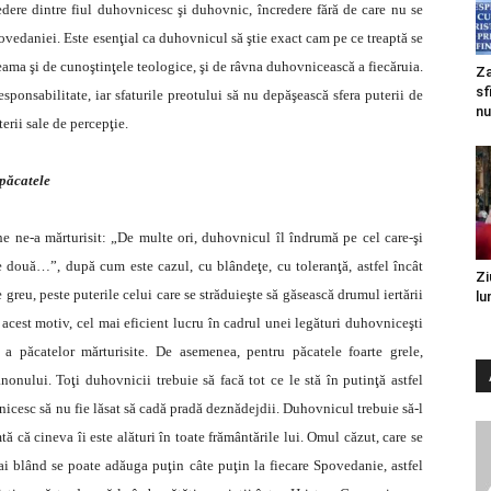
ere dintre fiul duhovnicesc şi duhovnic, încredere fără de care nu se
ovedaniei. Este esenţial ca duhovnicul să ştie exact cam pe ce treaptă se
 seama şi de cunoştinţele teologice, şi de râvna duhovnicească a fiecăruia.
Za
sf
esponsabilitate, iar sfaturile preotului să nu depăşească sfera puterii de
nu
terii sale de percepţie.
 păcatele
he ne-a mărturisit: „De multe ori, duhovnicul îl îndrumă pe cel care-şi
e două…”, după cum este cazul, cu blândeţe, cu toleranţă, astfel încât
Zi
greu, peste puterile celui care se străduieşte să găsească drumul iertării
lu
n acest motiv, cel mai eficient lucru în cadrul unei legături duhovniceşti
 a păcatelor mărturisite. De asemenea, pentru păcatele foarte grele,
nului. Toţi duhovnicii trebuie să facă tot ce le stă în putinţă astfel
vnicesc să nu fie lăsat să cadă pradă deznădejdii. Duhovnicul trebuie să-l
ă că cineva îi este alături în toate frământările lui. Omul căzut, care se
mai blând se poate adăuga puţin câte puţin la fiecare Spovedanie, astfel