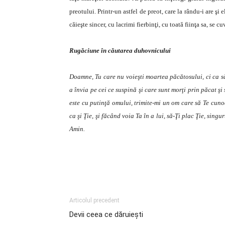
preotului. Printr-un astfel de preot, care la rându-i are ş
căieşte sincer, cu lacrimi fierbinţi, cu toată fiinţa sa, se 
Rugăciune în căutarea duhovnicului
Doamne, Tu care nu voieşti moartea păcătosului, ci ca să
a învia pe cei ce suspină şi care sunt morţi prin păcat ş
este cu putinţă omului, trimite-mi un om care să Te cuno
ca şi Ţie, şi făcând voia Ta în a lui, să-Ţi plac Ţie, sin
Amin.
Articolul precedent
Devii ceea ce dăruieşti