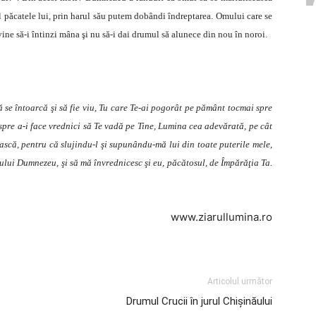
i el păcatele lui, prin harul său putem dobândi îndreptarea. Omului care se
cuvine să-i întinzi mâna şi nu să-i dai drumul să alunece din nou în noroi.
 se întoarcă şi să fie viu, Tu care Te-ai pogorât pe pământ tocmai spre
i spre a-i face vrednici să Te vadă pe Tine, Lumina cea adevărată, pe cât
ască, pentru că slujindu-l şi supunându-mă lui din toate puterile mele,
gurului Dumnezeu, şi să mă învrednicesc şi eu, păcătosul, de Împărăţia Ta.
www.ziarullumina.ro
Articolul următor
Drumul Crucii în jurul Chișinăului