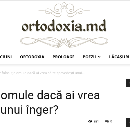
CIUNI
ORTODOXIA
PROLOAGE
POEZII
LĂCAŞURI
Ortodoxia.md
r folosi ţie omule dacă ai vrea să te spovedeşti unui...
ie omule dacă ai vrea
 unui înger?
921
0