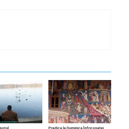
 soțul…
Predica la Duminica Înfricosatei