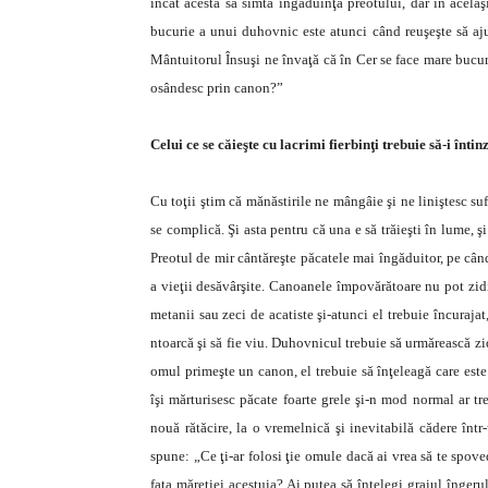
încât acesta să simtă îngăduinţa preotului, dar în acelaş
bucurie a unui duhovnic este atunci când reuşeşte să aj
Mântuitorul Însuşi ne învaţă că în Cer se face mare bucuri
osândesc prin canon?”
Celui ce se căieşte cu lacrimi fierbinţi trebuie să-i înti
Cu toţii ştim că mănăstirile ne mângâie şi ne liniştesc s
se complică. Şi asta pentru că una e să trăieşti în lume, ş
Preotul de mir cântăreşte păcatele mai îngăduitor, pe cân
a vieţii desăvârşite. Canoanele împovărătoare nu pot zidi
metanii sau zeci de acatiste şi-atunci el trebuie încuraj
ntoarcă şi să fie viu. Duhovnicul trebuie să urmărească zi
omul primeşte un canon, el trebuie să înţeleagă care este
îşi mărturisesc păcate foarte grele şi-n mod normal ar tr
nouă rătăcire, la o vremelnică şi inevitabilă cădere în
spune: „Ce ţi-ar folosi ţie omule dacă ai vrea să te spoved
faţa măreţiei acestuia? Ai putea să înţelegi graiul înge