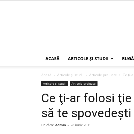
ACASĂ
ARTICOLE ŞI STUDII
RUGĂ
Acasă
Articole şi studii
Articole preluate
Ce ţi-a
Articole şi studii
Articole preluate
Ce ţi-ar folosi ţ
să te spovedeşti
De către
admin
-
28 iunie 2011