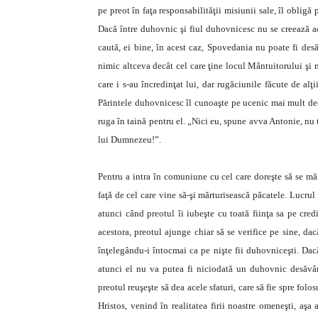
pe preot în faţa responsabilităţii misiunii sale, îl oblig
Dacă între duhovnic şi fiul duhovnicesc nu se creează ac
caută, ei bine, în acest caz, Spovedania nu poate fi des
nimic altceva decât cel care ţine locul Mântuitorului şi
care i s-au încredinţat lui, dar rugăciunile făcute de alţ
Părintele duhovnicesc îl cunoaşte pe ucenic mai mult decât
ruga în taină pentru el. „Nici eu, spune avva Antonie, nu t
lui Dumnezeu!”.
Pentru a intra în comuniune cu cel care doreşte să se măr
faţă de cel care vine să-şi mărturisească păcatele. Lucru
atunci când preotul îi iubeşte cu toată fiinţa sa pe cre
acestora, preotul ajunge chiar să se verifice pe sine, da
înţelegându-i întocmai ca pe nişte fii duhovniceşti. Dac
atunci el nu va putea fi niciodată un duhovnic desăvârşit
preotul reuşeşte să dea acele sfaturi, care să fie spre folo
Hristos, venind în realitatea firii noastre omeneşti, aşa a