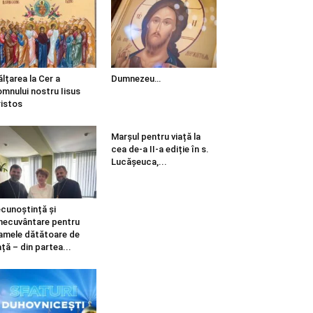
ălțarea la Cer a
Dumnezeu…
mnului nostru Iisus
istos
Marșul pentru viață la
cea de-a II-a ediție în s.
Lucășeuca,...
cunoștință și
necuvântare pentru
mele dătătoare de
ață – din partea...