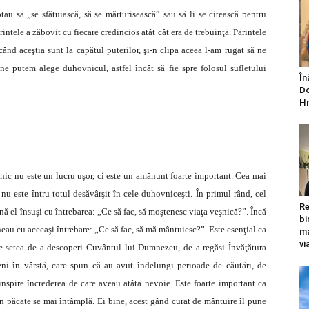
ptau să „se sfătuiască, să se mărturisească” sau să li se citească pentru
rintele a zăbovit cu fiecare credincios atât cât era de trebuinţă. Părintele
ând aceştia sunt la capătul puterilor, şi-n clipa aceea l-am rugat să ne
ne putem alege duhovnicul, astfel încât să fie spre folosul sufletului
În
Do
Hr
nic nu este un lucru uşor, ci este un amănunt foarte important. Cea mai
 este întru totul desăvârşit în cele duhovniceşti. În primul rând, cel
Re
nă el însuşi cu întrebarea: „Ce să fac, să moştenesc viaţa veşnică?”. Încă
bi
neau cu aceeaşi întrebare: „Ce să fac, să mă mântuiesc?”. Este esenţial ca
ma
vi
de setea de a descoperi Cuvântul lui Dumnezeu, de a regăsi Învăţătura
ni în vârstă, care spun că au avut îndelungi perioade de căutări, de
e inspire încrederea de care aveau atâta nevoie. Este foarte important ca
n păcate se mai întâmplă. Ei bine, acest gând curat de mântuire îl pune