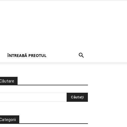
ÎNTREABĂ PREOTUL
Căutare
Categorii