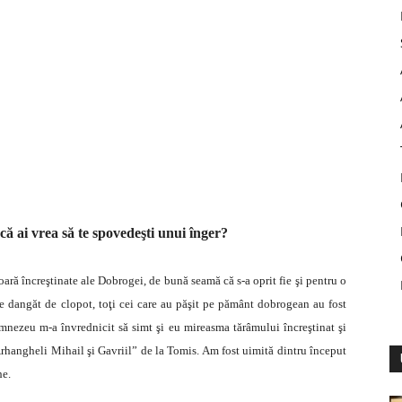
acă ai vrea să te spovedeşti unui înger?
oară încreştinate ale Dobrogei, de bună seamă că s-a oprit fie şi pentru o
re dangăt de clopot, toţi cei care au păşit pe pământ dobrogean au fost
mnezeu m-a învrednicit să simt şi eu mireasma tărâmului încreştinat şi
i Arhangheli Mihail şi Gavriil” de la Tomis. Am fost uimită dintru început
he.