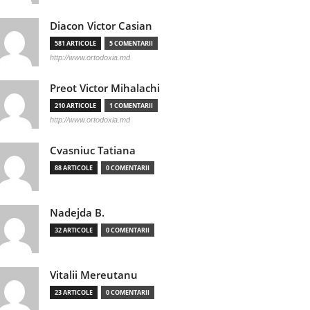
Diacon Victor Casian
581 ARTICOLE
5 COMENTARII
http://www.ortodoxia.md
Preot Victor Mihalachi
210 ARTICOLE
1 COMENTARII
http://www.ortodoxia.md
Cvasniuc Tatiana
88 ARTICOLE
0 COMENTARII
Nadejda B.
32 ARTICOLE
0 COMENTARII
Vitalii Mereutanu
23 ARTICOLE
0 COMENTARII