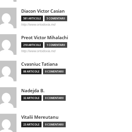
Diacon Victor Casian
581 ARTICOLE
5 COMENTARII
http://www.ortodoxia.md
Preot Victor Mihalachi
210 ARTICOLE
1 COMENTARII
http://www.ortodoxia.md
Cvasniuc Tatiana
88 ARTICOLE
0 COMENTARII
Nadejda B.
32 ARTICOLE
0 COMENTARII
Vitalii Mereutanu
23 ARTICOLE
0 COMENTARII