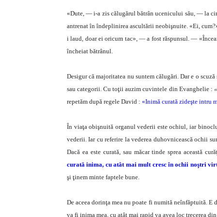
«Dute, — i-a zis călugărul bătrân ucenicului său, — la cimi
antrenat în îndeplinirea ascultării neobişnuite. «Ei, cum?»
i laud, doar ei oricum tac», — a fost răspunsul. — «Încea
încheiat bătrânul.
Desigur că majoritatea nu suntem călugări. Dar e o scuză 
sau categorii. Cu toţii auzim cuvintele din Evanghelie :
repetăm după regele David :
«Inimă curată zideşte intru
În viaţa obişnuită organul vederii este ochiul, iar binocl
vederii. Iar cu referire la vederea duhovnicească ochii su
Dacă ea este curată, sau măcar tinde sprea această cură
curată inima, cu atât mai mult cresc în ochii noştri vir
şi ţinem minte faptele bune.
De aceea dorinţa mea nu poate fi numită neînfăptuită. E de
va fi inima mea, cu atât mai rapid va avea loc trecerea di