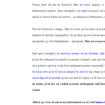
Vreau mult să am un binoclu. Dar nu unul simplu, ci
dimensiuni imense. Spre exemplu, era
omul
un punct la o
dacă ai intors binoclul invers – ai obţinut o diminuare, 
Fiecare binoclu e magic. Dar eu visez nu la unul ca acesta.
analiza în detalii topografice. Ei şi dacă aş vrea să-mi pr
apropiate, şi cele îndepărtate – apropiate.
Dar eu vreau u
Iată spre exemplu,
la serviciu numai că nu dormiţi, atât
locul dvs adaosul la salariu l-a primit colegul, care nici 
nici printr-o privire n-aţi fost mulţumit pentru osteneală.
în locul dvs şi-ar fi înecat amarul în alcool
sau chiar ar 
uscat faţa de la lacrimi
şi nu s-ar mai fi vopsit ca să nu-i
în taină, şi în loc să vedeţi această nedreptate sub fo
văzut.
Adică aş vrea să am acest instrument ca să văd
lumea î