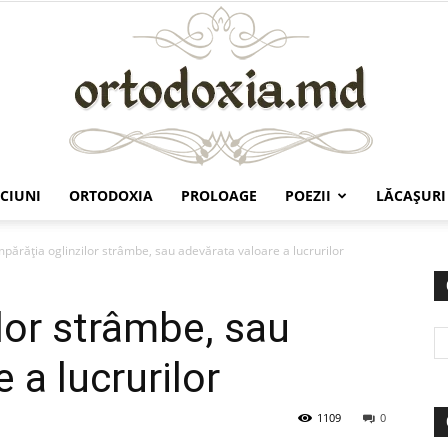
CIUNI
ORTODOXIA
PROLOAGE
POEZII
LĂCAŞURI
Ortodoxia.md
mpărăţia oglinzilor strâmbe, sau adevărata valoare a lucrurilor
lor strâmbe, sau
 a lucrurilor
1109
0