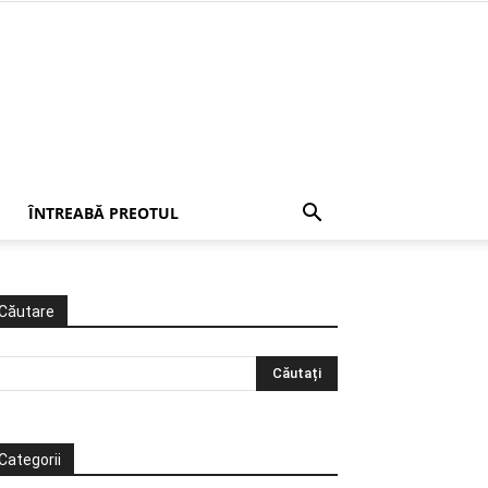
ÎNTREABĂ PREOTUL
Căutare
Categorii