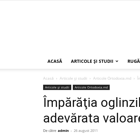
ACASĂ
ARTICOLE ŞI STUDII
RUGĂ
Acasă
Articole şi studii
Articole Ortodoxia.md
Î
Articole şi studii
Articole Ortodoxia.md
Împărăţia oglinzi
adevărata valoare
De către
admin
-
26 august 2011