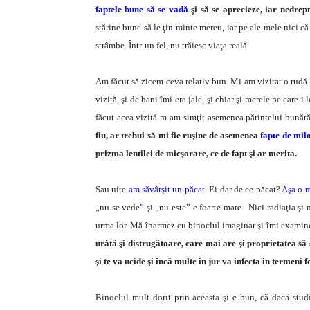
faptele bune să se vadă
şi să se aprecieze, iar nedrept
stărine bune să le ţin minte mereu, iar pe ale mele nici că 
strâmbe. Într-un fel, nu trăiesc viaţa reală.
Am făcut să zicem ceva relativ bun. Mi-am vizitat o rudă 
vizită, şi de bani îmi era jale, şi chiar şi merele pe care
făcut acea vizită m-am simţit asemenea părintelui bunătă
fiu, ar trebui să-mi fie ruşine de asemenea
fapte de milo
prizma lentilei de micşorare, ce de fapt şi ar merita.
Sau uite
am săvârşit un păcat.
Ei dar de ce păcat?
Aşa o m
„nu se vede” şi „nu este” e foarte mare. Nici radiaţia şi
urma lor. Mă înarmez cu binoclul imaginar şi îmi examine
urâtă şi distrugătoare, care mai are şi proprietatea să
şi te va ucide şi încă multe în jur va infecta în termeni f
Binoclul mult dorit prin aceasta şi e bun, că dacă studi