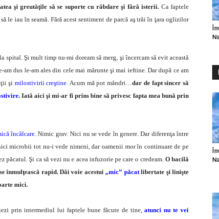
atea şi greutăţile să se suporte cu răbdare şi fără isterii.
Ca faptele
să le iau în seamă. Fără acest sentiment de parcă aş trăi în ţara oglizilor
În
Na
la spital. Şi mult timp nu-mi doream să merg, şi încercam să evit această
 i le-am dus le-am ales din cele mai mărunte şi mai ieftine. Dar după ce am
ţii şi
milostivirii creştine
. Acum mă pot mândri…
dar de fapt sincer să
stivire
. Iată aici şi mi-ar fi prins bine să privesc fapta mea bună prin
ică încălcare
. Nimic grav. Nici nu se vede în genere. Dar diferenţa între
 nici microbii tot nu-i vede nimeni, dar oamenii mor în continuare de pe
În
z păcatul. Şi ca să vezi nu e acea infuzorie pe care o credeam.
O bacilă
Na
 se înmulţească rapid. Dăi voie acestui
„mic” păcat
libertate şi linişte
oarte mici.
ezi prin intermediul lui faptele bune făcute de tine,
atunci nu te vei