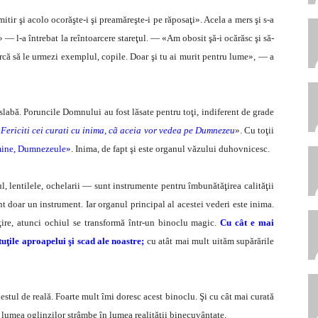
tir şi acolo ocorăşte-i şi preamăreşte-i pe răposaţi». Acela a mers şi s-a
 — l-a întrebat la reîntoarcere stareţul. — «Am obosit şă-i ocărăsc şi să-
rcă să le urmezi exemplul, copile. Doar şi tu ai murit pentru lume», — a
slabă. Poruncile Domnului au fost lăsate pentru toţi, indiferent de grade
«
Fericiti cei curati cu inima, cã aceia vor vedea pe Dumnezeu
». Cu toţii
 mine, Dumnezeule»
. Inima, de fapt şi este organul văzului duhovnicesc.
ul, lentilele, ochelarii — sunt instrumente pentru îmbunătăţirea calităţii
nt doar un instrument. Iar organul principal al acestei vederi este inima.
ţire, atunci ochiul se transformă într-un binoclu magic.
Cu cât e mai
tuţile aproapelui şi scad ale noastre;
cu atât mai mult uităm supărările
stul de reală. Foarte mult îmi doresc acest binoclu. Şi cu cât mai curată
n lumea oglinzilor strâmbe în lumea realităţii binecuvântate.