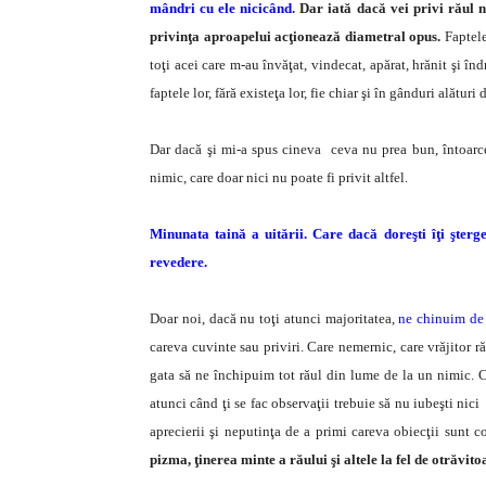
mândri cu ele nicicând
. Dar iată dacă vei privi răul 
privinţa aproapelui acţionează diametral opus.
Faptele
toţi acei care m-au învăţat, vindecat, apărat, hrănit şi în
faptele lor, fără existeţa lor, fie chiar şi în gânduri alături
Dar dacă şi mi-a spus cineva ceva nu prea bun, întoarc
nimic, care doar nici nu poate fi privit altfel.
Minunata taină a uitării. Care dacă doreşti îţi şterge 
revedere.
Doar noi, dacă nu toţi atunci majoritatea,
ne chinuim de 
careva cuvinte sau priviri. Care nemernic, care vrăjitor 
gata să ne închipuim tot răul din lume de la un nimic. Cu
atunci când ţi se fac observaţii trebuie să nu iubeşti nici 
aprecierii şi neputinţa de a primi careva obiecţii sun
pizma, ţinerea minte a răului şi altele la fel de otrăvito