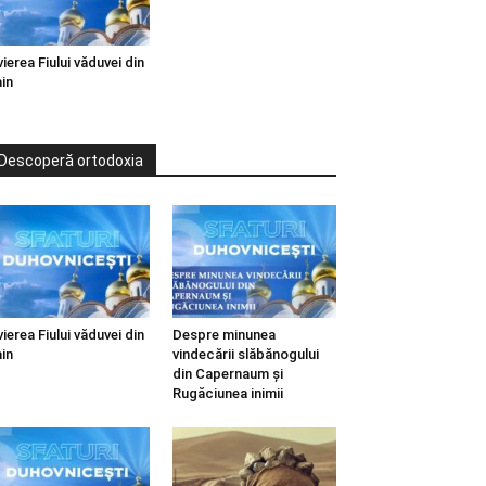
vierea Fiului văduvei din
in
Descoperă ortodoxia
vierea Fiului văduvei din
Despre minunea
in
vindecării slăbănogului
din Capernaum și
Rugăciunea inimii