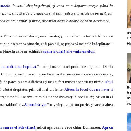
magic.
În unul simplu priveşti, şi ceea ce e departe, creşte până la
rizont, şi iată e deja grandios şi îi poţi vedea şi pistruii de pe faţă. Iar
ceea ce era alături şi mare, însemnat acum e doar o gâză în departare.
În
 Nu sunt nici artilerist, nici vânător, şi nici chiar un teatral. Nu am ce
Do
Hr
ocur un asemenea binoclu, ar fi posibil, aş putea să fac cele îndepărtate –
n binoclu care ar schimba
scara morală al evenimentelor.
 de mult v-aţi implicat
în soluţionarea unei probleme urgente. Dar în
în timpul cuvenit mai nimic nu face. Iar dvs nu vi s-a spus nici un cuvânt,
 Şi de parcă nu era suficient aţi mai şi fost mustrat pentru un nimic.
Altul
Re
fi căutat dreptatea prin căi mai violente.
Alteea în locul dvs nu i s-ar fi
bi
 curgă rimelul. Dar dvs –nimic. Fiindcă dvs aveţi binoclul.
Aţi privit în el
ma
vi
rma tabloului „
Al noulea val
” o vedeţi ca pe un puric, şi acela abea
n starea ei adevărată
, adică aşa cum o vede chiar Dumnezeu.
Aşa ca