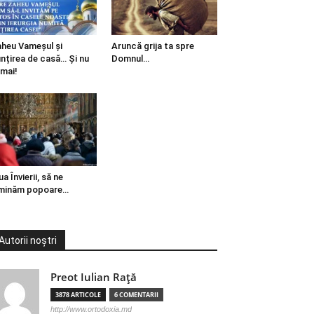
heu Vameșul și
Aruncă grija ta spre
ințirea de casă… Și nu
Domnul…
mai!
ua Învierii, să ne
minăm popoare…
Autorii noștri
Preot Iulian Raţă
3878 ARTICOLE
6 COMENTARII
http://www.ortodoxia.md