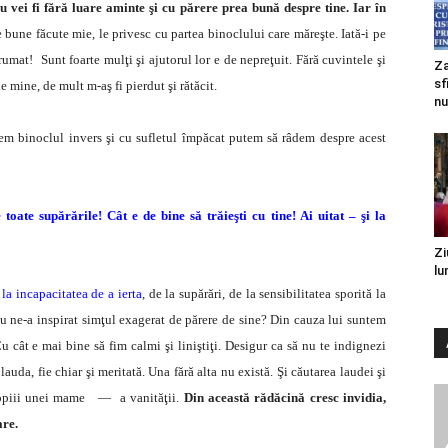
nu vei fi fără luare aminte şi cu părere prea bună despre tine. Iar în
 bune făcute mie, le privesc cu partea binoclului care măreşte. Iată-i pe
drumat! Sunt foarte mulţi şi ajutorul lor e de nepreţuit. Fără cuvintele şi
Za
sf
 de mine, de mult m-aş fi pierdut şi rătăcit.
nu
em binoclul invers şi cu sufletul împăcat putem să râdem despre acest
toate supărările! Cât e de bine să trăieşti cu tine! Ai uitat – şi la
Zi
lu
la incapacitatea de a ierta
, de la supărări, de la sensibilitatea sporită la
rău ne-a inspirat simţul exagerat de părere de sine? Din cauza lui suntem
 cât e mai bine să fim calmi şi liniştiţi. Desigur ca să nu te indignezi
lauda, fie chiar şi meritată. Una fără alta nu există. Şi căutarea laudei şi
t copiii unei mame — a vanităţii.
Din această rădăcină cresc invidia,
are.