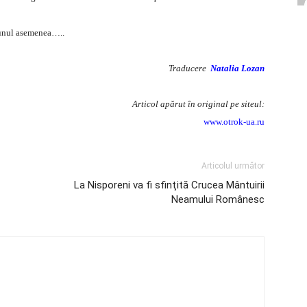
ă unul asemenea…..
Traducere
Natalia Lozan
Articol apărut în original pe siteul:
www.otrok-ua.ru
Articolul următor
La Nisporeni va fi sfinţită Crucea Mântuirii
Neamului Românesc