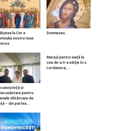
ălțarea la Cer a
Dumnezeu…
mnului nostru Iisus
istos
Marșul pentru viață la
cea de-a II-a ediție în s.
Lucășeuca,...
cunoștință și
necuvântare pentru
mele dătătoare de
ață – din partea...