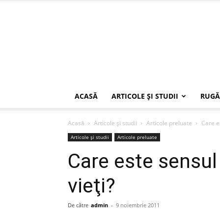
ACASĂ
ARTICOLE ŞI STUDII
RUGĂ
Acasă
Articole şi studii
Articole preluate
Care es
Articole şi studii
Articole preluate
Care este sensul 
vieţi?
De către
admin
-
9 noiembrie 2011