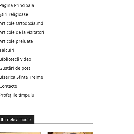
Pagina Principala
Știri religioase
Articole Ortodoxia.md
Articole de la vizitatori
Articole preluate
Tâlcuiri
Bibliotecă video
Gustări de post
Biserica Sfinta Treime
Contacte
Profețiile timpului
Ultimele articole