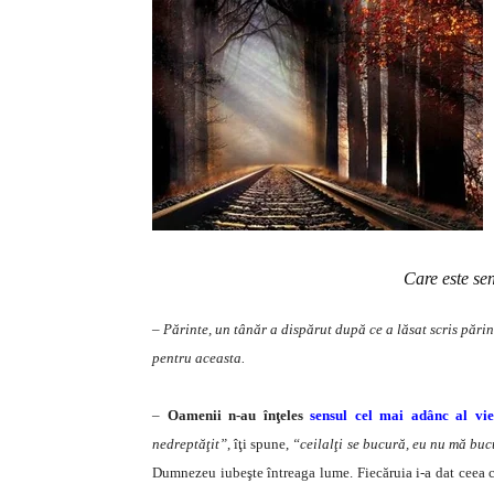
Care este sen
– Părinte, un tânăr a dispărut după ce a lăsat scris părin
pentru aceasta.
–
Oamenii n-au înţeles
sensul cel mai adânc al vieţ
nedreptăţit”
, îţi spune,
“ceilalţi se bucură, eu nu mă buc
Dumnezeu iubeşte întreaga lume. Fiecăruia i-a dat ceea ce 