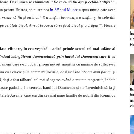
loare.
Dar lumea se chinuieşte. “
De ce eu să fiu aşa şi celălalt altfel?”.
 pentru Hristos, ce pustnicea
în Sfântul Munte
a spus unuia care avea
 vreau să fiu şi eu bivol. S-a umflat broasca, s-a umflat şi în cele din
e celălalt bivol. A vrut broasca să se facă bivol şi a crăpat!”
. Fiecare
În
Do
Hr
ata viitoare, în cea veşnică – adică prinde sensul cel mai adânc al
 îndată mângâierea dumnezeiască prin harul lui Dumnezeu care îl va
ameni care s-au pocăit şi s-au nevoit smerit şi cu mărime de suflet s-au
um cu evlavie şi le cerem mijlocirile,
deşi mai înainte au avut patimi şi
 deşi a fost tâlharul cel mai sângeros având o răutate moştenită, îndată
oate patimile, l-a cercetat harul lui Dumnezeu şi s-a învred­nicit să ia şi
Re
bi
e Marele Arsenie, care era din cea mai mare familie de nobili din Roma, cu
ma
vi