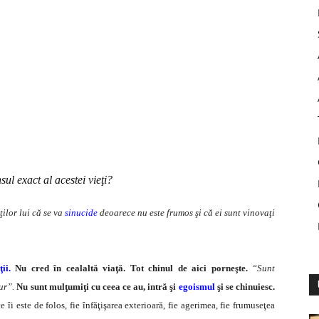
sul exact al acestei vieţi?
ţilor lui că se va
sinucide
deoarece nu este frumos şi că ei sunt vinovaţi
ii.
Nu cred în cealaltă viaţă. Tot chinul de aici por­neşte.
“Sunt
ur”.
Nu sunt mulţumiţi cu ceea ce au, intră şi
egoismul
şi se chinuiesc.
îi este de folos, fie înfăţişarea exterioară, fie agerimea, fie frumuseţea