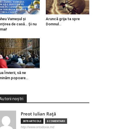
heu Vameșul și
Aruncă grija ta spre
ințirea de casă… Și nu
Domnul…
mai!
ua Învierii, să ne
minăm popoare…
Autorii noștri
Preot Iulian Raţă
3878 ARTICOLE
6 COMENTARII
http://www.ortodoxia.md