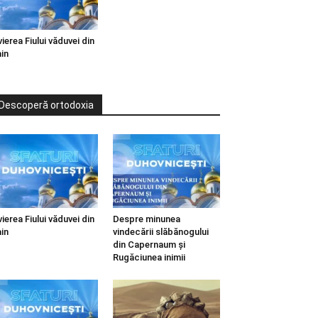
vierea Fiului văduvei din
in
Descoperă ortodoxia
vierea Fiului văduvei din
Despre minunea
in
vindecării slăbănogului
din Capernaum și
Rugăciunea inimii