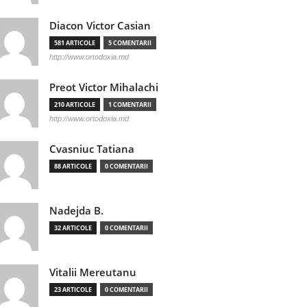
Diacon Victor Casian
581 ARTICOLE
5 COMENTARII
http://www.ortodoxia.md
Preot Victor Mihalachi
210 ARTICOLE
1 COMENTARII
http://www.ortodoxia.md
Cvasniuc Tatiana
88 ARTICOLE
0 COMENTARII
Nadejda B.
32 ARTICOLE
0 COMENTARII
Vitalii Mereutanu
23 ARTICOLE
0 COMENTARII