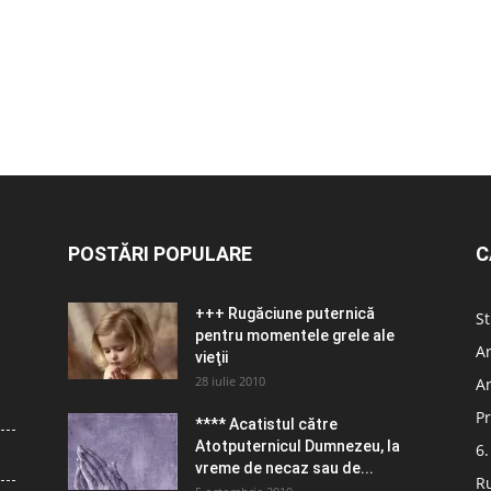
POSTĂRI POPULARE
C
+++ Rugăciune puternică
St
pentru momentele grele ale
Ar
vieţii
28 iulie 2010
Ar
Pr
**** Acatistul către
Atotputernicul Dumnezeu, la
6.
vreme de necaz sau de...
R