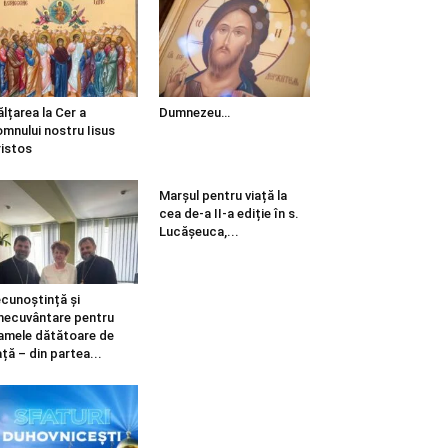
ălțarea la Cer a
Dumnezeu…
mnului nostru Iisus
istos
Marșul pentru viață la
cea de-a II-a ediție în s.
Lucășeuca,...
cunoștință și
necuvântare pentru
mele dătătoare de
ață – din partea...