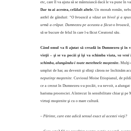
etc, care îl va ajuta să se mântuiască dacă le va pune în va
Dar tu ai acestea, celălalt altele.
Un monah român, nebun
astfel de gân­duri: “
O broască a văzut un bivol şi a spus:
urmă a crăpat. Dumnezeu pe aceasta a făcut-o broas­că, p
să se bucure de felul în care l-a făcut Creatorul său.
Când omul va fi ajutat să creadă în Dumnezeu şi în vi
vieţii – şi se va pocăi şi îşi va schimba viata,
va veni
schimba, alungându-i toate metehnele moştenite
.
Mulţi o
umplut de har, au devenit şi sfinţi cărora ne închinăm ac
neputinţe moştenite.
Cuviosul Moise Etiopianul, de pildă,
ce a crezut în Dumnezeu s-a pocăit, s-a nevoit, a alungat t
harisma proorociei. A întrecut în sensibi­litate chiar şi p
virtuţi moştenite şi cu o mare cultură.
– Părinte, care este adică sensul exact al acestei vieţi?