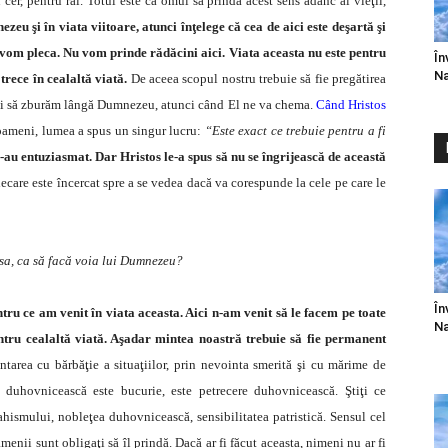
cer, pentru rai. Totul este ca omul să prindă acest sens adânc al vieţii,
u şi în viata viitoare, atunci înţelege că cea de aici este deşartă şi
i vom pleca. Nu vom prinde rădăcini aici. Viata aceasta nu este pentru
În
Na
trece în cealaltă viată.
De aceea scopul nostru trebuie să fie pregătirea
ă şi să zburăm lângă Dumnezeu, atunci când El ne va chema.
Când Hristos
e oameni, lumea a spus un singur lucru:
“Este exact ce trebuie pentru a fi
 s-au entuzi­asmat. Dar Hristos le-a spus să nu se îngrijească de această
fiecare este încercat spre a se vedea dacă va corespunde la cele pe care le
 sa, ca să facă voia lui Dumnezeu?
În
tru ce am venit în viata aceasta. Aici n-am venit să le facem pe toate
Na
tru cealaltă viată. Aşadar mintea noastră trebuie să fie permanent
untarea cu bărbăţie a situaţiilor, prin nevointa smerită şi cu mărime de
ţa duhovnicească este bucurie, este petrecere duhovnicească. Ştiţi ce
hismului, nobleţea duhovnicească, sensibilitatea patristică. Sensul cel
menii sunt obligaţi să îl prindă. Dacă ar fi făcut aceasta, nimeni nu ar fi