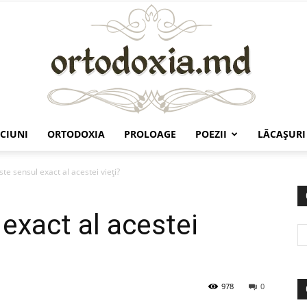
CIUNI
ORTODOXIA
PROLOAGE
POEZII
LĂCAŞURI
Ortodoxia.md
te sensul exact al acestei vieţi?
exact al acestei
978
0