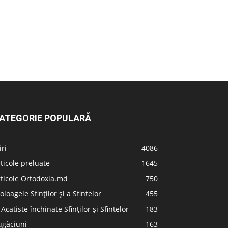
ATEGORIE POPULARĂ
iri
4086
ticole preluate
1645
ticole Ortodoxia.md
750
oloagele Sfinților și a Sfintelor
455
 Acatiste închinate Sfinților și Sfintelor
183
ugăciuni
163