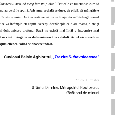
 Dumnezeul meu, că merg într-un picior”.
Dar cele ce nu cunosc cum să
nu au ce să le spună.
Asistenta socială se duce, de pildă, să mângâie o
. Ce să-i spună?
Dacă această mamă nu va fi ajutată să înţeleagă sensul
e se va întâmpla cu copiii. Aceeaşi deznădejde ce-o are mama, o are şi
nsul duhovnicesc profund.
Dacă nu există mai întâi o întocmire mai
cât să vină mângâierea duhovnicească la celălalt. Astfel sărmanele se
ajuta eficace. Adică se obosesc îndoit.
Cuviosul Paisie Aghioritul,
„Trezire Duhovniceasca”
Articolul următor
Sfântul Dimitrie, Mitropolitul Rostovului,
făcătorul de minuni