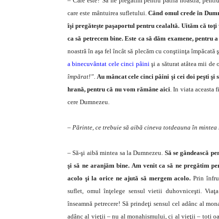
– Care este? Să ne pregătim pentru patria noastră, pentru 
care este mântuirea sufletului.
Când omul crede în Dumneze
îşi pregă­teşte paşaportul pentru cealaltă. Uităm că toţ
ca să petrecem bine. Este ca să dăm examene, pentru a 
noastră în aşa fel încât să plecăm cu conştiinţa împăcat
a binecuvântat cele cinci pâini
şi a săturat atâtea mii d
împărat!”
.
Au mâncat cele cinci pâini şi cei doi peşti şi
hrană, pentru că nu vom rămâne aici
. In viata aceasta 
cere Dumnezeu.
– Părinte, ce trebuie să aibă cineva totdeauna în mintea
– Să-şi aibă mintea sa la Dumnezeu.
Să se gân­dească pen
şi să ne aranjăm bine. Am venit ca să ne pregătim pen
acolo şi la orice ne ajută să mergem acolo.
Prin înfr
suflet, omul înţelege sensul vietii duhov­niceşti. Via
înseamnă petrecere! Să prindeţi sensul cel adânc al mona
adânc al vieţii – nu al monahismului, ci al vieţii – toti oa