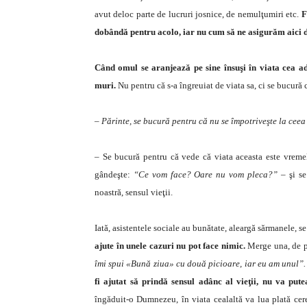
avut deloc parte de lucruri jos­nice, de nemulţumiri etc.
F
dobândă pentru acolo, iar nu cum să ne asigurăm aici d
Când omul se aranjează pe sine însuşi în viata cea ad
muri.
Nu pentru că s-a îngreuiat de viata sa, ci se bucură 
– Părinte, se bucură pentru că nu se împotriveşte la ce
– Se bucură pentru că vede că viata aceasta este vremelni
gândeşte:
“Ce vom face? Oare nu vom pleca?”
– şi se
noastră, sensul vieţii.
Iată, asistentele sociale au bunătate, aleargă săr­manele, s
ajute în unele cazuri nu pot face nimic.
Merge una, de pi
îmi spui «Bună ziua» cu două picioare, iar eu am unul”.
fi ajutat să prindă sensul adânc al vieţii, nu va pute
îngăduit-o Dumnezeu, în viata cealaltă va lua plată cerea