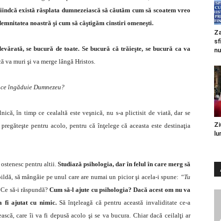
iindcă există răsplata dum­nezeiască să căutăm cum să scoatem vreo
emni­tatea noastră şi cum să câştigăm cinstiri omeneşti.
Za
sf
evărată, se bucură de toate. Se bucură că trăieşte, se bucură ca va
nu
că va muri şi va merge lângă Hristos.
ea ce îngăduie Dumnezeu?
că, în timp ce cealaltă este veşnică, nu s-a plictisit de viată, dar se
Zi
 pregăteşte pentru acolo, pentru că înţelege că aceasta este destinaţia
lu
e ostenesc pentru altii.
Studiază psihologia, dar în felul în care merg să
ldă, să mângâie pe unul care are numai un picior şi acela-i spune:
“Tu
Ce să-i răspundă?
Cum să-l ajute cu psihologia? Dacă acest om nu va
a fi ajutat cu nimic.
Să înţeleagă că pentru această invaliditate ce-a
scă, care îi va fi depusă acolo şi se va bucura. Chiar dacă ceilalţi ar