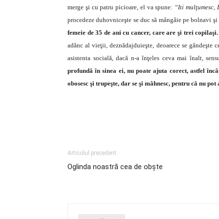
merge şi cu patru picioare, el va spune:
“Iti mulţumesc,
procedeze duhovniceşte se duc să mângâie pe bolnavi şi 
femeie de 35 de ani cu cancer, care are şi trei copilaşi
adânc al vieţii, deznădajduieşte, deoarece se gândeşte c
asistenta socială, dacă n-a înţeles ceva mai înalt, se
profundă în sinea ei, nu poate ajuta corect, astfel în
obosesc şi trupeşte, dar se şi mâhnesc, pentru că nu pot 
Articolul precedent
Oglinda noastră cea de obşte