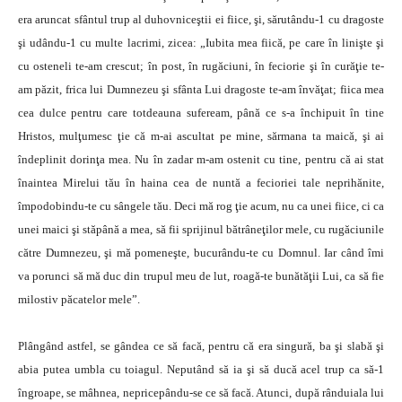
era aruncat sfântul trup al duhovniceştii ei fiice, şi, sărutându-1 cu dragoste
şi udându-1 cu multe lacrimi, zicea: „Iubita mea fiică, pe care în linişte şi
cu osteneli te-am crescut; în post, în rugăciuni, în feciorie şi în curăţie te-
am păzit, frica lui Dumnezeu şi sfânta Lui dragoste te-am învăţat; fiica mea
cea dulce pentru care totdeauna sufeream, până ce s-a închipuit în tine
Hristos, mulţumesc ţie că m-ai ascultat pe mine, sărmana ta maică, şi ai
îndeplinit dorinţa mea. Nu în zadar m-am ostenit cu tine, pentru că ai stat
înaintea Mirelui tău în haina cea de nuntă a fecioriei tale neprihănite,
împodobindu-te cu sângele tău. Deci mă rog ţie acum, nu ca unei fiice, ci ca
unei maici şi stăpână a mea, să fii sprijinul bătrâneţilor mele, cu rugăciunile
către Dumnezeu, şi mă pomeneşte, bucurându-te cu Domnul. Iar când îmi
va porunci să mă duc din trupul meu de lut, roagă-te bunătăţii Lui, ca să fie
milostiv păcatelor mele”.
Plângând astfel, se gândea ce să facă, pentru că era singură, ba şi slabă şi
abia putea umbla cu toiagul. Neputând să ia şi să ducă acel trup ca să-1
îngroape, se mâhnea, nepricepându-se ce să facă. Atunci, după rânduiala lui