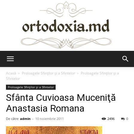
Ortodoxia.md
Acasă
Proloagele Sfinților și a Sfintelor
Proloagele Sfinților și a
Sfintelor
Proloagele Sfinților și a Sfintelor
Sfânta Cuvioasa Muceniţă
Anastasia Romana
De către
admin
-
10 noiembrie 2011
2496
0