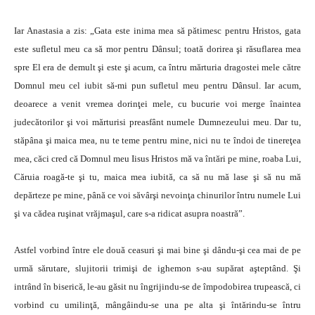
Iar Anastasia a zis: „Gata este inima mea să pătimesc pentru Hristos, gata
este sufletul meu ca să mor pentru Dânsul; toată dorirea şi răsuflarea mea
spre El era de demult şi este şi acum, ca întru mărturia dragostei mele către
Domnul meu cel iubit să-mi pun sufletul meu pentru Dânsul. Iar acum,
deoarece a venit vremea dorinţei mele, cu bucurie voi merge înaintea
judecătorilor şi voi mărturisi preasfânt numele Dumnezeului meu. Dar tu,
stăpâna şi maica mea, nu te teme pentru mine, nici nu te îndoi de tinereţea
mea, căci cred că Domnul meu Iisus Hristos mă va întări pe mine, roaba Lui,
Căruia roagă-te şi tu, maica mea iubită, ca să nu mă lase şi să nu mă
depărteze pe mine, până ce voi săvârşi nevoinţa chinurilor întru numele Lui
şi va cădea ruşinat vrăjmaşul, care s-a ridicat asupra noastră”.
Astfel vorbind între ele două ceasuri şi mai bine şi dându-şi cea mai de pe
urmă sărutare, slujitorii trimişi de ighemon s-au supărat aşteptând. Şi
intrând în biserică, le-au găsit nu îngrijindu-se de împodobirea trupească, ci
vorbind cu umilinţă, mângâindu-se una pe alta şi întărindu-se întru