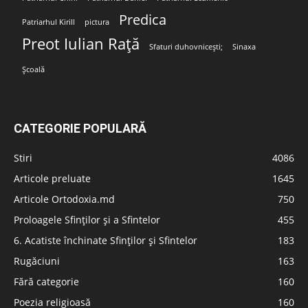
Predica
Patriarhul Kirill
pictura
Preot Iulian Rață
Sfaturi duhovnicești;
Sinaxa
Școală
CATEGORIE POPULARĂ
Stiri
4086
Articole preluate
1645
Articole Ortodoxia.md
750
Proloagele Sfinților și a Sfintelor
455
6. Acatiste închinate Sfinților și Sfintelor
183
Rugăciuni
163
Fără categorie
160
Poezia religioasă
160