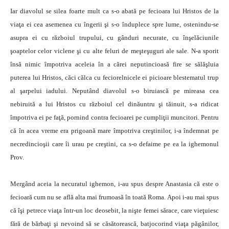
Iar diavolul se silea foarte mult ca s-o abată pe fecioara lui Hristos de la
viaţa ei cea asemenea cu îngerii şi s-o înduplece spre lume, ostenindu-se
asupra ei cu războiul trupului, cu gânduri necurate, cu înşelăciunile
şoaptelor celor viclene şi cu alte feluri de meşteşuguri ale sale. N-a sporit
însă nimic împotriva aceleia în a cărei neputincioasă fire se sălăşluia
puterea lui Hristos, căci călca cu feciorelnicele ei picioare blestematul trup
al şarpelui iadului. Neputând diavolul s-o biruiască pe mireasa cea
nebiruită a lui Hristos cu războiul cel dinăuntru şi tăinuit, s-a ridicat
împotriva ei pe faţă, pornind contra fecioarei pe cumpliţii muncitori. Pentru
că în acea vreme era prigoană mare împotriva creştinilor, i-a îndemnat pe
necredincioşii care îi urau pe creştini, ca s-o defaime pe ea la ighemonul
Prov.
Mergând aceia la necuratul ighemon, i-au spus despre Anastasia că este o
fecioară cum nu se află alta mai frumoasă în toată Roma. Apoi i-au mai spus
că îşi petrece viaţa într-un loc deosebit, la nişte femei sărace, care vieţuiesc
fără de bărbaţi şi nevoind să se căsătorească, batjocorind viaţa păgânilor,