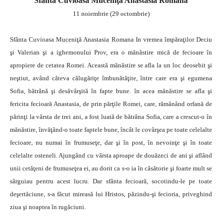
Sfânta Cuvioasa Muceniţă Anastasia Romana
11 noiembrie (29 octombrie)
Sfânta Cuvioasa Muceniţă Anastasia Romana In vremea împăraţilor Deciu
şi Valerian şi a ighemonului Prov, era o mănăstire mică de fecioare în
apropiere de cetatea Romei. Această mănăstire se afla la un loc deosebit şi
neştiut, având câteva călugăriţe îmbunătăţite, între care era şi egumena
Sofia, bătrână şi desăvârşită în fapte bune. în acea mănăstire se afla şi
fericita fecioară Anastasia, de prin părţile Romei, care, rămânând orfană de
părinţi la vârsta de trei ani, a fost luată de bătrâna Sofia, care a crescut-o în
mănăstire, învăţând-o toate faptele bune, încât le covârşea pe toate celelalte
fecioare, nu numai în frumuseţe, dar şi în post, în nevoinţe şi în toate
celelalte osteneli. Ajungând cu vârsta aproape de douăzeci de ani şi aflând
unii cetăţeni de frumuseţea ei, au dorit ca s-o ia în căsătorie şi foarte mult se
sârguiau pentru acest lucru. Dar sfânta fecioară, socotindu-le pe toate
deşertăciune, s-a făcut mireasă lui Hristos, păzindu-şi fecioria, priveghind
ziua şi noaptea în rugăciuni.