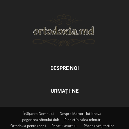
DESPRE NOI
URMAȚI-NE
Înălțarea Domnului
Despre Martorii lui Iehova
pogorirea-sfintului-duh
Piedici în calea mîntuirii
Ortodoxia pentru copii
Păcatul avortului
Păcatul vrăjitoriilor