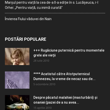
Marșul pentru viață la cea de-a II-a ediție în s. Lucășeuca, r-l
Orhei: „Pentru viață, cu inimă curată”
Învierea Fiului văduvei din Nain
POSTĂRI POPULARE
+++ Rugăciune puternică pentru momentele
grele ale vieţii
28 iulie 2010
**** Acatistul către Atotputernicul
Dumnezeu, la vreme de necaz sau de...
5 octombrie 2010
Despre păcatul malahiei (masturbării) şi
onaniei (pazei de a nu avea...
15 aprilie 2010