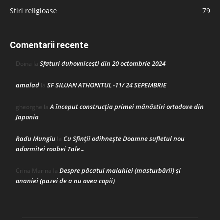
Stiri religioase
79
Comentarii recente
Sfaturi duhovnicești din 20 octombrie 2024
Doina
la
amalad
SF SILUAN ATHONITUL -11/ 24 SEPEMBRIE
la
A început construcţia primei mănăstiri ortodoxe din
gheorghe
la
Japonia
Radu Mungiu
Cu Sfinții odihnește Doamne sufletul nou
la
adormitei roabei Tale…
Despre păcatul malahiei (masturbării) şi
Crina Marina
la
onaniei (pazei de a nu avea copii)