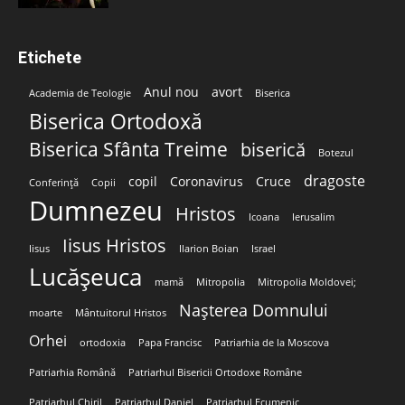
Etichete
Anul nou
avort
Academia de Teologie
Biserica
Biserica Ortodoxă
Biserica Sfânta Treime
biserică
Botezul
dragoste
copil
Coronavirus
Cruce
Conferință
Copii
Dumnezeu
Hristos
Icoana
Ierusalim
Iisus Hristos
Iisus
Ilarion Boian
Israel
Lucășeuca
mamă
Mitropolia
Mitropolia Moldovei;
Nașterea Domnului
moarte
Mântuitorul Hristos
Orhei
ortodoxia
Papa Francisc
Patriarhia de la Moscova
Patriarhia Română
Patriarhul Bisericii Ortodoxe Române
Patriarhul Chiril
Patriarhul Daniel
Patriarhul Ecumenic