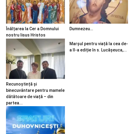
Înălțarea la Cer a Domnului
Dumnezeu…
nostru Iisus Hristos
Marșul pentru viață la cea de-
a II-a ediție în s. Lucășeuca,...
Recunoștință și
binecuvântare pentru mamele
dătătoare de viață – din
partea...