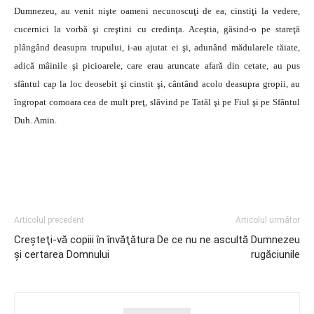
Dumnezeu, au venit nişte oameni necunoscuţi de ea, cinstiţi la vedere,
cucernici la vorbă şi creştini cu credinţa. Aceştia, găsind-o pe stareţă
plângând deasupra trupului, i-au ajutat ei şi, adunând mădularele tăiate,
adică mâinile şi picioarele, care erau aruncate afară din cetate, au pus
sfântul cap la loc deosebit şi cinstit şi, cântând acolo deasupra gropii, au
îngropat comoara cea de mult preţ, slăvind pe Tatăl şi pe Fiul şi pe Sfântul
Duh. Amin.
Articolul precedent
Articolul următor
Creşteţi-vă copiii în învăţătura
De ce nu ne ascultă Dumnezeu
şi certarea Domnului
rugăciunile