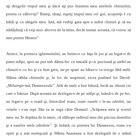
aţi dezgolit trupul meu şi dacă aţi pus înaintea mea uneltele chinurilor,
pentru ce zăboviţi? Bateţi, tăiaţi, rupeţi trupul meu cel gol, acoperiţi-1 cu
bătăi şi cu sângele meu. Iată, mă vedeţi gata spre a suferi chinuri şi să nu
nădăjduiţi că veţi auzi altceva de la mine, decât numai aceasta, că voiesc să
mor pentru Hristos”.
Atunci, la porunca ighemonului, au întins-o cu faţa în jos şi au legat-o de
patru stâlpi, apoi au pus sub dânsa foc cu smoală şi cu pucioasă şi astfel au
chinuit-o cu foc şi cu fum greu, iar pe spate au bătut-o cu toiege fără milă.
Sfânta răbda chinurile şi, în loc de suspinuri, zicea psalmul lui David:
„Miluieşte-mă, Dumnezeule”. Atât de mult a fost bătută, încât au obosit cei
care o băteau. După aceasta au dezlegat-o de pe stâlpi şi, luând-o de pe foc,
au legat-o pe o roată şi, întorcând roata, toate oasele i le-au zdrobit, iar
venele i s-au rupt. Dar ea se ruga către Domnul: „Scăparea mea şi scutul
meu, nu Te depărta de la mine, că slăbeşte sufletul meu din pricina durerilor
şi a oaselor mele zdrobite”. Şi îndată, cu puterea lui Dumnezeu, roata s-a
oprit şi a stat nemişcată şi Sfânta Anastasia a fost dezlegată de o mână