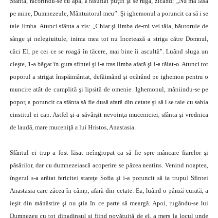
Sfânta, răcorindu-se cu apă, a răsuflat puţin şi se ruga, zicând: „Nu mă lăsa
pe mine, Dumnezeule, Mântuitorul meu”. Şi ighemonul a poruncit ca să i se
taie limba. Atunci sfânta a zis: „Chiar şi limba de-mi vei tăia, băutorule de
sânge şi nelegiuitule, inima mea tot nu încetează a striga către Domnul,
căci El, pe cei ce se roagă în tăcere, mai bine îi ascultă”. Luând sluga un
cleşte, 1-a băgat în gura sfintei şi i-a tras limba afară şi i-a tăiat-o. Atunci tot
poporul a strigat înspăimântat, defăimând şi ocărând pe ighemon pentru o
muncire atât de cumplită şi lipsită de omenie. Ighemonul, mâniindu-se pe
popor, a poruncit ca sfânta să fie dusă afară din cetate şi să i se taie cu sabia
cinstitul ei cap. Astfel şi-a săvârşit nevoinţa muceniciei, sfânta şi vrednica
de laudă, mare muceniţă a lui Hristos, Anastasia.
Sfântul ei trup a fost lăsat neîngropat ca să fie spre mâncare fiarelor şi
păsărilor, dar cu dumnezeiască acoperire se păzea neatins. Venind noaptea,
îngerul s-a arătat fericitei stareţe Sofia şi i-a poruncit să ia trupul Sfintei
Anastasia care zăcea în câmp, afară din cetate. Ea, luând o pânză curată, a
ieşit din mănăstire şi nu ştia în ce parte să meargă. Apoi, rugându-se lui
Dumnezeu cu tot dinadinsul şi fiind povăţuită de el, a mers la locul unde