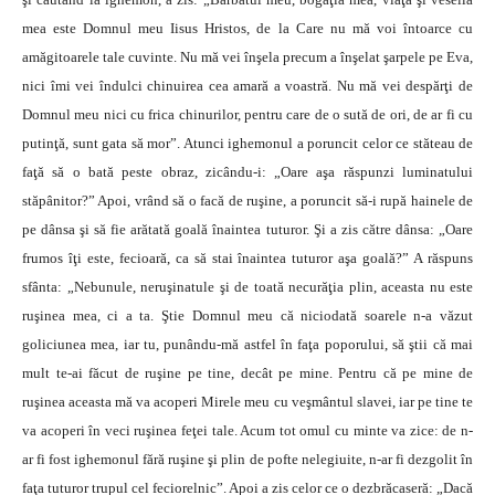
mea este Domnul meu Iisus Hristos, de la Care nu mă voi întoarce cu
amăgitoarele tale cuvinte. Nu mă vei înşela precum a înşelat şarpele pe Eva,
nici îmi vei îndulci chinuirea cea amară a voastră. Nu mă vei despărţi de
Domnul meu nici cu frica chinurilor, pentru care de o sută de ori, de ar fi cu
putinţă, sunt gata să mor”. Atunci ighemonul a poruncit celor ce stăteau de
faţă să o bată peste obraz, zicându-i: „Oare aşa răspunzi luminatului
stăpânitor?” Apoi, vrând să o facă de ruşine, a poruncit să-i rupă hainele de
pe dânsa şi să fie arătată goală înaintea tuturor. Şi a zis către dânsa: „Oare
frumos îţi este, fecioară, ca să stai înaintea tuturor aşa goală?” A răspuns
sfânta: „Nebunule, neruşinatule şi de toată necurăţia plin, aceasta nu este
ruşinea mea, ci a ta. Ştie Domnul meu că niciodată soarele n-a văzut
goliciunea mea, iar tu, punându-mă astfel în faţa poporului, să ştii că mai
mult te-ai făcut de ruşine pe tine, decât pe mine. Pentru că pe mine de
ruşinea aceasta mă va acoperi Mirele meu cu veşmântul slavei, iar pe tine te
va acoperi în veci ruşinea feţei tale. Acum tot omul cu minte va zice: de n-
ar fi fost ighemonul fără ruşine şi plin de pofte nelegiuite, n-ar fi dezgolit în
faţa tuturor trupul cel feciorelnic”. Apoi a zis celor ce o dezbrăcaseră: „Dacă