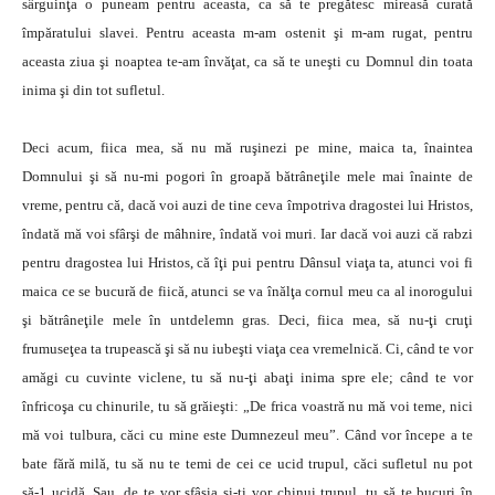
sârguinţa o puneam pentru aceasta, ca să te pregătesc mireasă curată
împăratului slavei. Pentru aceasta m-am ostenit şi m-am rugat, pentru
aceasta ziua şi noaptea te-am învăţat, ca să te uneşti cu Domnul din toata
inima şi din tot sufletul.
Deci acum, fiica mea, să nu mă ruşinezi pe mine, maica ta, înaintea
Domnului şi să nu-mi pogori în groapă bătrâneţile mele mai înainte de
vreme, pentru că, dacă voi auzi de tine ceva împotriva dragostei lui Hristos,
îndată mă voi sfârşi de mâhnire, îndată voi muri. Iar dacă voi auzi că rabzi
pentru dragostea lui Hristos, că îţi pui pentru Dânsul viaţa ta, atunci voi fi
maica ce se bucură de fiică, atunci se va înălţa cornul meu ca al inorogului
şi bătrâneţile mele în untdelemn gras. Deci, fiica mea, să nu-ţi cruţi
frumuseţea ta trupească şi să nu iubeşti viaţa cea vremelnică. Ci, când te vor
amăgi cu cuvinte viclene, tu să nu-ţi abaţi inima spre ele; când te vor
înfricoşa cu chinurile, tu să grăieşti: „De frica voastră nu mă voi teme, nici
mă voi tulbura, căci cu mine este Dumnezeul meu”. Când vor începe a te
bate fără milă, tu să nu te temi de cei ce ucid trupul, căci sufletul nu pot
să-1 ucidă. Sau, de te vor sfâşia şi-ţi vor chinui trupul, tu să te bucuri în