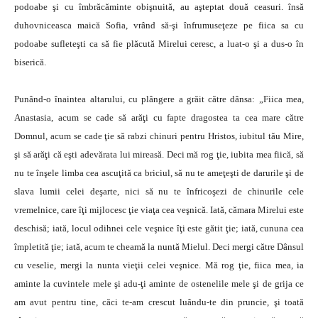
podoabe şi cu îmbrăcăminte obişnuită, au aşteptat două ceasuri. însă
duhovniceasca maică Sofia, vrând să-şi înfrumuseţeze pe fiica sa cu
podoabe sufleteşti ca să fie plăcută Mirelui ceresc, a luat-o şi a dus-o în
biserică.
Punând-o înaintea altarului, cu plângere a grăit către dânsa: „Fiica mea,
Anastasia, acum se cade să arăţi cu fapte dragostea ta cea mare către
Domnul, acum se cade ţie să rabzi chinuri pentru Hristos, iubitul tău Mire,
şi să arăţi că eşti adevărata lui mireasă. Deci mă rog ţie, iubita mea fiică, să
nu te înşele limba cea ascuţită ca briciul, să nu te ameţeşti de darurile şi de
slava lumii celei deşarte, nici să nu te înfricoşezi de chinurile cele
vremelnice, care îţi mijlocesc ţie viaţa cea veşnică. Iată, cămara Mirelui este
deschisă; iată, locul odihnei cele veşnice îţi este gătit ţie; iată, cununa cea
împletită ţie; iată, acum te cheamă la nuntă Mielul. Deci mergi către Dânsul
cu veselie, mergi la nunta vieţii celei veşnice. Mă rog ţie, fiica mea, ia
aminte la cuvintele mele şi adu-ţi aminte de ostenelile mele şi de grija ce
am avut pentru tine, căci te-am crescut luându-te din pruncie, şi toată