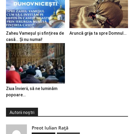
Zaheu Vameșul și sfințirea de
Aruncă grija ta spre Domnul…
casă… Și nu numai!
Ziua Învierii, să ne luminăm
popoare…
Autorii noștri
Preot Iulian Raţă