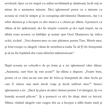
nevăzută. Apoi cu tot trupul s-a arătat nevătămată şi sănătoasă, încât toţi se
mirau de o asemenea minune. Deci ighemonul putea cu o minune ca
aceasta să vină în simţire şi la cunoştinţa adevăratului Dumnezeu, dar 1-a
orbit răutatea şi a început cu alte munci a o chinui pe sfânta. A poruncit ca
sfânta să fie spânzurată, să-i fie strujite coastele şi să-i rupă trupul, iar ea
răbda toate acestea cu bărbăţie şi numai spre Unul Dumnezeu îşi ridica
ochii, zicând: „Vezi durerea mea cu care pătimesc pentru Tine, Mirele meu,
şi binevoieşte ca sângele vărsat de netrebnica roaba Ta să-Ţi fie bineprimit
şi să nu fiu lepădată din ceata sfintelor mărturisitoare”.
După aceasta au coborât-o de pe lemn şi a zis ighemonul către dânsa:
„Anastasia, oare bine îţi este acum?” Iar sfânta a răspuns: „Foarte bine,
pentru că ce chin nu-mi este mie de folos şi bineprimit de către Acela pe
care îl iubesc mai mult decât viaţa şi decât sufletul meu?” Atunci
ighemonul a zis: „Dacă îţi place să rabzi chinuri pentru Cel răstignit, îţi voi
înmulţi această plăcere”. Şi a poruncit ca să-i fie tăiaţi sânii cu briciul.
Sfânta, văzând sângele care curgea din ea, a început a slăbi foarte mult şi