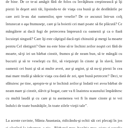
de bine. De ce te-ai amăgit fără de folos cu învăţătura creştinească şi îţi
pierzi în deşert anii tăi, lipsindu-te de viaţa cea bună şi de desfătările pe
care zeii le-au dat oamenilor, spre veselie? De ce ascunzi într-un colţ
întunecat o aşa frumuseţe, care şi la boierii cei mari poate să fie plăcută? Ce
mângâiere ai dacă fugi de petrecerea împreună cu oamenii şi ca o fiară
locuieşti singură? Care îţi este câştigul dacă eşti chinuită şi mergi la moarte
pentru Cel răstignit? Oare nu este bine să te închini zeilor noştri cei fără de
moarte, să-ţi iei un bărbat cinstit, frumos şi de neam bun, să te mângâi cu
bucurii şi să te veseleşti cu fiii, să vieţuieşti în cinste şi în slavă, între
oamenii cei buni şi să ai multe averi, aur şi argint, şi să nu-ţi pierzi în cea
mai mare trudă şi sărăcie viaţa cea dată de zei, spre bună petrecere? Deci, te
sfătuiesc pe tine, apropie-te şi te închină zeilor şi îndată vei avea bărbat de
neam mare şi cinstit, slăvit şi bogat, care va fi înaintea scaunului împărătesc
cu multă laudă şi cu care şi tu asemenea vei fi în mare cinste şi te vei
îndulci de toate bunătăţile, în toate zilele vieţii tale”.
La aceste cuvinte, Sfânta Anastasia, ridicându-şi ochii săi cei plecaţi în jos
şi căutând la ighemon, a zis: „Bărbatul meu, bogăţia mea, viaţa şi veselia