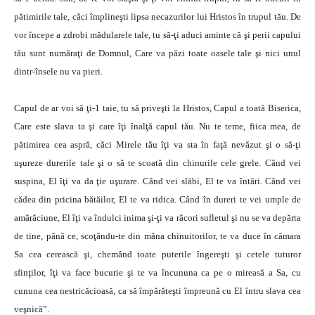
pătimirile tale, căci împlineşti lipsa necazurilor lui Hristos în trupul tău. De
vor începe a zdrobi mădularele tale, tu să-ţi aduci aminte că şi perii capului
tău sunt număraţi de Domnul, Care va păzi toate oasele tale şi nici unul
dintr-însele nu va pieri.
Capul de ar voi să ţi-1 taie, tu să priveşti la Hristos, Capul a toată Biserica,
Care este slava ta şi care îţi înalţă capul tău. Nu te teme, fiica mea, de
pătimirea cea aspră, căci Mirele tău îţi va sta în faţă nevăzut şi o să-ţi
uşureze durerile tale şi o să te scoată din chinurile cele grele. Când vei
suspina, El îţi va da ţie uşurare. Când vei slăbi, El te va întări. Când vei
cădea din pricina bătăilor, El te va ridica. Când în dureri te vei umple de
amărăciune, El îţi va îndulci inima şi-ţi va răcori sufletul şi nu se va depărta
de tine, până ce, scoţându-te din mâna chinuitorilor, te va duce în cămara
Sa cea cerească şi, chemând toate puterile îngereşti şi cetele tuturor
sfinţilor, îţi va face bucurie şi te va încununa ca pe o mireasă a Sa, cu
cununa cea nestricăcioasă, ca să împărăteşti împreună cu El întru slava cea
veşnică”.