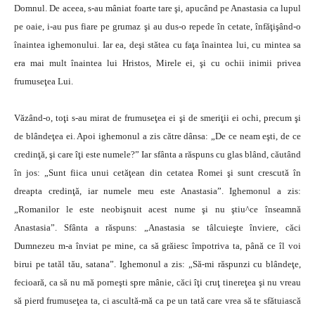
Domnul. De aceea, s-au mâniat foarte tare şi, apucând pe Anastasia ca lupul
pe oaie, i-au pus fiare pe grumaz şi au dus-o repede în cetate, înfăţişând-o
înaintea ighemonului. Iar ea, deşi stătea cu faţa înaintea lui, cu mintea sa
era mai mult înaintea lui Hristos, Mirele ei, şi cu ochii inimii privea
frumuseţea Lui.
Văzând-o, toţi s-au mirat de frumuseţea ei şi de smeriţii ei ochi, precum şi
de blândeţea ei. Apoi ighemonul a zis către dânsa: „De ce neam eşti, de ce
credinţă, şi care îţi este numele?” Iar sfânta a răspuns cu glas blând, căutând
în jos: „Sunt fiica unui cetăţean din cetatea Romei şi sunt crescută în
dreapta credinţă, iar numele meu este Anastasia”. Ighemonul a zis:
„Romanilor le este neobişnuit acest nume şi nu ştiu^ce înseamnă
Anastasia”. Sfânta a răspuns: „Anastasia se tâlcuieşte înviere, căci
Dumnezeu m-a înviat pe mine, ca să grăiesc împotriva ta, până ce îl voi
birui pe tatăl tău, satana”. Ighemonul a zis: „Să-mi răspunzi cu blândeţe,
fecioară, ca să nu mă porneşti spre mânie, căci îţi cruţ tinereţea şi nu vreau
să pierd frumuseţea ta, ci ascultă-mă ca pe un tată care vrea să te sfătuiască