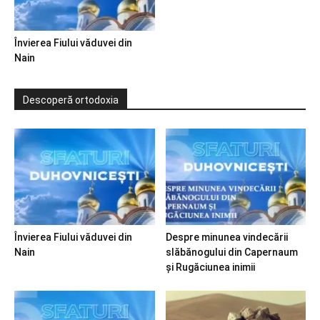
Învierea Fiului văduvei din
Nain
Descoperă ortodoxia
Învierea Fiului văduvei din
Despre minunea vindecării
Nain
slăbănogului din Capernaum
și Rugăciunea inimii