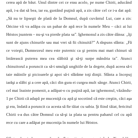
cerea apă de băut. Unul dintre cei ce erau acolo, pe nume Chirii, aducând
apă, i-a dat să bea, iar ea, gustând puţină apă, a zis către cel ce i-a dat apă:
„Să nu te lipseşti de plată de la Domnul, după cuvântul Lui, care a zis:
Oricine vă va adăpa cu un pahar de apă rece în numele Meu – căci ai lui
Hristos jsuntem – nu-şi va pierde plata sa”. Ighemonul a zis către dânsa: „îţi
sunt de ajuns chinurile sau mai vrei să fii chinuită?” A răspuns sfânta: „Fă
ce voieşti, Dumnezeul meu este puternic ca şi pentru mai mari chinuri să
întărească puterea mea cea slăbită şi să-ţi surpe mândria ta”. Atunci
chinuitorul a poruncit ca să-i smulgă unghiile de la degete, după aceea să-i
taie mâinile şi picioarele şi apoi să-i sfărâme toţi dinţii. Sfânta a începuj
iarăşi a slăbi şi a cere apă, căci din gura ei curgea mult sânge. Atunci Chirii,
cel mai înainte pomenit, a adăpat-o cu puţină apă, iar ighemonul, văzându-
1 pe Chirii că adapă pe muceniţă cu apă şi socotind că este creştin, căci aşa
şi era, îndată a poruncit ca acesta să fie tăiat cu sabia. Şi fiind tăiat, fericitul
Chirii s-a dus către Domnul ca să-şi ia plata sa pentru paharul cel cu apă
rece cu care a adăpat pe muceniţa în numele lui Hristos.