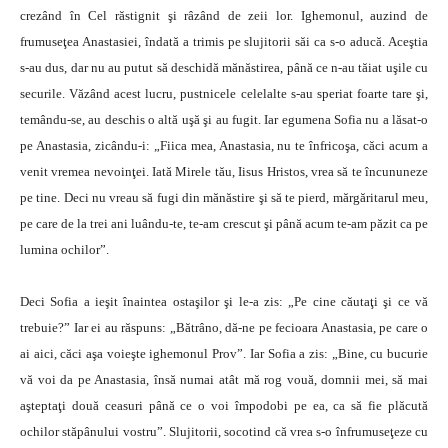
crezând în Cel răstignit şi râzând de zeii lor. Ighemonul, auzind de
frumuseţea Anastasiei, îndată a trimis pe slujitorii săi ca s-o aducă. Aceştia
s-au dus, dar nu au putut să deschidă mănăstirea, până ce n-au tăiat uşile cu
securile. Văzând acest lucru, pustnicele celelalte s-au speriat foarte tare şi,
temându-se, au deschis o altă uşă şi au fugit. Iar egumena Sofia nu a lăsat-o
pe Anastasia, zicându-i: „Fiica mea, Anastasia, nu te înfricoşa, căci acum a
venit vremea nevoinţei. Iată Mirele tău, Iisus Hristos, vrea să te încununeze
pe tine. Deci nu vreau să fugi din mănăstire şi să te pierd, mărgăritarul meu,
pe care de la trei ani luându-te, te-am crescut şi până acum te-am păzit ca pe
lumina ochilor”.
Deci Sofia a ieşit înaintea ostaşilor şi le-a zis: „Pe cine căutaţi şi ce vă
trebuie?” Iar ei au răspuns: „Bătrâno, dă-ne pe fecioara Anastasia, pe care o
ai aici, căci aşa voieşte ighemonul Prov”. Iar Sofia a zis: „Bine, cu bucurie
vă voi da pe Anastasia, însă numai atât mă rog vouă, domnii mei, să mai
aşteptaţi două ceasuri până ce o voi împodobi pe ea, ca să fie plăcută
ochilor stăpânului vostru”. Slujitorii, socotind că vrea s-o înfrumuseţeze cu