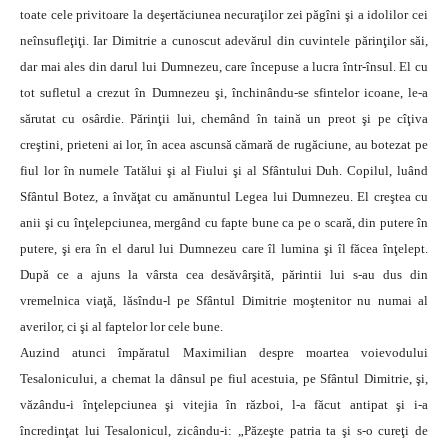
toate cele privitoare la deşertăciunea necuraţilor zei păgîni şi a idolilor cei
neînsufleţiţi. Iar Dimitrie a cunoscut adevărul din cuvintele părinţilor săi,
dar mai ales din darul lui Dumnezeu, care începuse a lucra într-însul. El cu
tot sufletul a crezut în Dumnezeu şi, închinându-se sfintelor icoane, le-a
sărutat cu osârdie. Părinţii lui, chemând în taină un preot şi pe cîţiva
creştini, prieteni ai lor, în acea ascunsă cămară de rugăciune, au botezat pe
fiul lor în numele Tatălui şi al Fiului şi al Sfântului Duh. Copilul, luând
Sfântul Botez, a învăţat cu amănuntul Legea lui Dumnezeu. El creştea cu
anii şi cu înţelepciunea, mergând cu fapte bune ca pe o scară, din putere în
putere, şi era în el darul lui Dumnezeu care îl lumina şi îl făcea înţelept.
După ce a ajuns la vârsta cea desăvârşită, părintii lui s-au dus din
vremelnica viaţă, lăsîndu-l pe Sfântul Dimitrie moştenitor nu numai al
averilor, ci şi al faptelor lor cele bune.
Auzind atunci împăratul Maximilian despre moartea voievodului
Tesalonicului, a chemat la dânsul pe fiul acestuia, pe Sfântul Dimitrie, şi,
văzându-i înţelepciunea şi vitejia în război, l-a făcut antipat şi i-a
încredinţat lui Tesalonicul, zicându-i: „Păzeşte patria ta şi s-o cureţi de