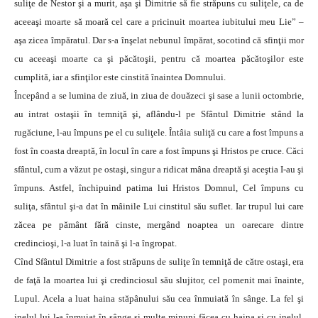
suliţe de Nestor şi a murit, aşa şi Dimitrie să fie străpuns cu suliţele, ca de
aceeaşi moarte să moară cel care a pricinuit moartea iubitului meu Lie” –
aşa zicea împăratul. Dar s-a înşelat nebunul împărat, socotind că sfinţii mor
cu aceeaşi moarte ca şi păcătoşii, pentru că moartea păcătoşilor este
cumplită, iar a sfinţilor este cinstită înaintea Domnului.
Începând a se lumina de ziuă, in ziua de douăzeci şi sase a lunii octombrie,
au intrat ostaşii în temniţă şi, aflându-l pe Sfântul Dimitrie stând la
rugăciune, l-au împuns pe el cu suliţele. Întâia suliţă cu care a fost împuns a
fost în coasta dreaptă, în locul în care a fost împuns şi Hristos pe cruce. Căci
sfântul, cum a văzut pe ostaşi, singur a ridicat mâna dreaptă şi aceştia I-au şi
împuns. Astfel, închipuind patima lui Hristos Domnul, Cel împuns cu
suliţa, sfântul şi-a dat în mâinile Lui cinstitul său suflet. Iar trupul lui care
zăcea pe pământ fără cinste, mergând noaptea un oarecare dintre
credincioşi, l-a luat în taină şi l-a îngropat.
Cînd Sfântul Dimitrie a fost străpuns de suliţe în temniţă de către ostaşi, era
de faţă la moartea lui şi credinciosul său slujitor, cel pomenit mai înainte,
Lupul. Acela a luat haina stăpânului său cea înmuiată în sânge. La fel şi
inelul lui l-a înmuiat în sânge şi multe minuni făcea cu haina şi cu inelul,