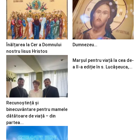
Înălțarea la Cer a Domnului
Dumnezeu…
nostru Iisus Hristos
Marșul pentru viață la cea de-
a II-a ediție în s. Lucășeuca,...
Recunoștință și
binecuvântare pentru mamele
dătătoare de viață – din
partea...