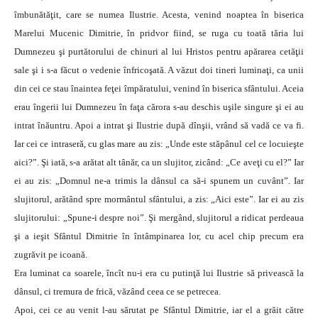
îmbunătăţit, care se numea Ilustrie. Acesta, venind noaptea în biserica
Marelui Mucenic Dimitrie, în pridvor fiind, se ruga cu toată tăria lui
Dumnezeu şi purtătorului de chinuri al lui Hristos pentru apărarea cetăţii
sale şi i s-a făcut o vedenie înfricoşată. A văzut doi tineri luminaţi, ca unii
din cei ce stau înaintea feţei împăratului, venind în biserica sfântului. Aceia
erau îngerii lui Dumnezeu în faţa cărora s-au deschis uşile singure şi ei au
intrat înăuntru. Apoi a intrat şi Ilustrie după dînşii, vrând să vadă ce va fi.
Iar cei ce intraseră, cu glas mare au zis: „Unde este stăpânul cel ce locuieşte
aici?”. Şi iată, s-a arătat alt tânăr, ca un slujitor, zicând: „Ce aveţi cu el?” Iar
ei au zis: „Domnul ne-a trimis la dânsul ca să-i spunem un cuvânt”. Iar
slujitorul, arătând spre mormântul sfântului, a zis: „Aici este”. Iar ei au zis
slujitorului: „Spune-i despre noi”. Şi mergând, slujitorul a ridicat perdeaua
şi a ieşit Sfântul Dimitrie în întâmpinarea lor, cu acel chip precum era
zugrăvit pe icoană.
Era luminat ca soarele, încît nu-i era cu putinţă lui Ilustrie să privească la
dânsul, ci tremura de frică, văzând ceea ce se petrecea.
Apoi, cei ce au venit l-au sărutat pe Sfântul Dimitrie, iar el a grăit către