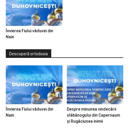
Învierea Fiului văduvei din
Nain
Descoperă ortodoxia
Învierea Fiului văduvei din
Despre minunea vindecării
Nain
slăbănogului din Capernaum
și Rugăciunea inimii