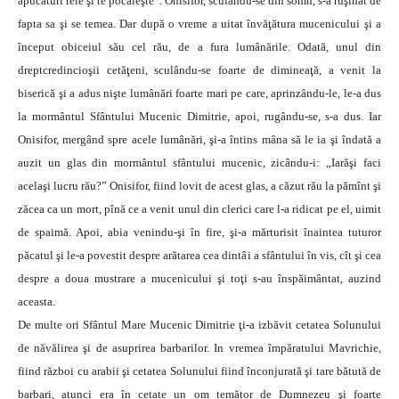
apucături rele şi te pocăieşte”. Onisifor, sculându-se din somn, s-a ruşinat de
fapta sa şi se temea. Dar după o vreme a uitat învăţătura mucenicului şi a
început obiceiul său cel rău, de a fura lumânările. Odată, unul din
dreptcredincioşii cetăţeni, sculându-se foarte de dimineaţă, a venit la
biserică şi a adus nişte lumânări foarte mari pe care, aprinzându-le, le-a dus
la mormântul Sfântului Mucenic Dimitrie, apoi, rugându-se, s-a dus. Iar
Onisifor, mergând spre acele lumânări, şi-a întins mâna să le ia şi îndată a
auzit un glas din mormântul sfântului mucenic, zicându-i: „Iarăşi faci
acelaşi lucru rău?” Onisifor, fiind lovit de acest glas, a căzut rău la pămînt şi
zăcea ca un mort, pînă ce a venit unul din clerici care l-a ridicat pe el, uimit
de spaimă. Apoi, abia venindu-şi în fire, şi-a mărturisit înaintea tuturor
păcatul şi le-a povestit despre arătarea cea dintâi a sfântului în vis, cît şi cea
despre a doua mustrare a mucenicului şi toţi s-au înspăimântat, auzind
aceasta.
De multe ori Sfântul Mare Mucenic Dimitrie ţi-a izbăvit cetatea Solunului
de năvălirea şi de asuprirea barbarilor. In vremea împăratului Mavrichie,
fiind război cu arabii şi cetatea Solunului fiind înconjurată şi tare bătută de
barbari, atunci era în cetate un om temător de Dumnezeu şi foarte