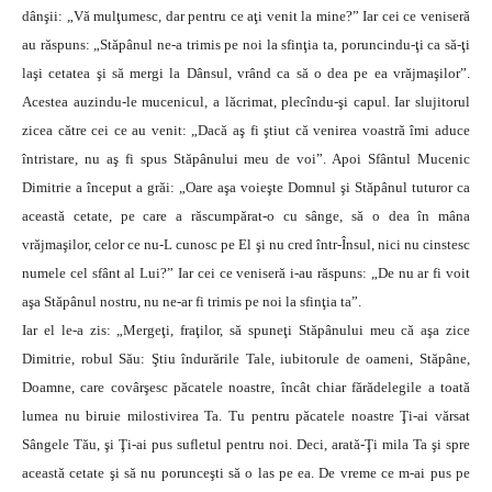
dânşii: „Vă mulţumesc, dar pentru ce aţi venit la mine?” Iar cei ce veniseră
au răspuns: „Stăpânul ne-a trimis pe noi la sfinţia ta, poruncindu-ţi ca să-ţi
laşi cetatea şi să mergi la Dânsul, vrând ca să o dea pe ea vrăjmaşilor”.
Acestea auzindu-le mucenicul, a lăcrimat, plecîndu-şi capul. Iar slujitorul
zicea către cei ce au venit: „Dacă aş fi ştiut că venirea voastră îmi aduce
întristare, nu aş fi spus Stăpânului meu de voi”. Apoi Sfântul Mucenic
Dimitrie a început a grăi: „Oare aşa voieşte Domnul şi Stăpânul tuturor ca
această cetate, pe care a răscumpărat-o cu sânge, să o dea în mâna
vrăjmaşilor, celor ce nu-L cunosc pe El şi nu cred într-Însul, nici nu cinstesc
numele cel sfânt al Lui?” Iar cei ce veniseră i-au răspuns: „De nu ar fi voit
aşa Stăpânul nostru, nu ne-ar fi trimis pe noi la sfinţia ta”.
Iar el le-a zis: „Mergeţi, fraţilor, să spuneţi Stăpânului meu că aşa zice
Dimitrie, robul Său: Ştiu îndurările Tale, iubitorule de oameni, Stăpâne,
Doamne, care covârşesc păcatele noastre, încât chiar fărădelegile a toată
lumea nu biruie milostivirea Ta. Tu pentru păcatele noastre Ţi-ai vărsat
Sângele Tău, şi Ţi-ai pus sufletul pentru noi. Deci, arată-Ţi mila Ta şi spre
această cetate şi să nu porunceşti să o las pe ea. De vreme ce m-ai pus pe