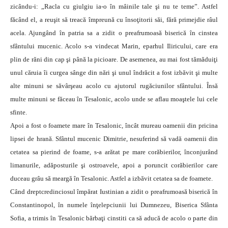
zicându-i: „Racla cu giulgiu ia-o în mâinile tale şi nu te teme”. Astfel
făcând el, a reuşit să treacă împreună cu însoţitorii săi, fără primejdie râul
acela. Ajungând în patria sa a zidit o preafrumoasă biserică în cinstea
sfântului mucenic. Acolo s-a vindecat Marin, eparhul Iliricului, care era
plin de răni din cap şi până la picioare. De asemenea, au mai fost tămăduiţi
unul căruia îi curgea sânge din nări şi unul îndrăcit a fost izbăvit şi multe
alte minuni se săvârşeau acolo cu ajutorul rugăciunilor sfântului. Însă
multe minuni se făceau în Tesalonic, acolo unde se aflau moaştele lui cele
sfinte.
Apoi a fost o foamete mare în Tesalonic, încât mureau oamenii din pricina
lipsei de hrană. Sfântul mucenic Dimitrie, nesuferind să vadă oamenii din
cetatea sa pierind de foame, s-a arătat pe mare corăbierilor, înconjurând
limanurile, adăposturile şi ostroavele, apoi a poruncit corăbierilor care
duceau grâu să meargă în Tesalonic. Astfel a izbăvit cetatea sa de foamete.
Când dreptcredinciosul împărat Iustinian a zidit o preafrumoasă biserică în
Constantinopol, în numele înţelepciunii lui Dumnezeu, Biserica Sfânta
Sofia, a trimis în Tesalonic bărbaţi cinstiti ca să aducă de acolo o parte din