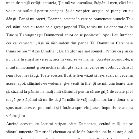
mine de strajă cetăţii acesteia, Ţie mă voi asemăna, Stăpânul meu, căci îmi
voi pune sufletul pentru cetăţeni. Şi de vor pieri aceştia, să pier şi eu cu
dânşii. Dar să nu pierzi, Doamne, cetatea în care se pomeneşte numele Tău
cel sfânt, căci cu toate că a greşit poporul Tău, totuşi nu s-a depărtat de la
Tine şi Tu singur eşti Dumnezeul celor ce se pocăiesc”. Apoi l-au întrebat
cei ce veniseră: „Aşa să răspundem din partea Ta, Domnului Care ne-a
trimis pe noi?” A zis Dimitrie: „Da, fraţilor, aşa să-I spuneţi. Pentru că ştiu că
nu până la sfîrşit se va iuţi, nici în veac se va mânia”. Acestea zicându-le, a
intrat în mormânt şi s-a închis în sfinţita raclă. Iar cei ce au vorbit cu dânsul
s-au făcut nevăzuţi. Toate acestea Ilustrie le-a văzut şi le-a auzit în vedenia
aceea, apoi, sfârşindu-se vedenia, şi-a venit în fire. Şi se minuna foarte tare
şi, căzând la pământ, a mulţumit sfântului pentru că are grijă de cetate şi el
roagă pe Stăpânul să nu fie daţi în mâinile vrăjmaşilor lor. Iar a doua zi a
spus toate acestea poporului şi-l întărea spre vitejeasca împotrivire asupra
vrăjmaşilor.
Auzind acestea, cu lacrimi strigau către Dumnezeu, cerând milă, iar pe
sfântul mucenic Dimitrie îl chemau ca să le fie întotdeauna în ajutor, după