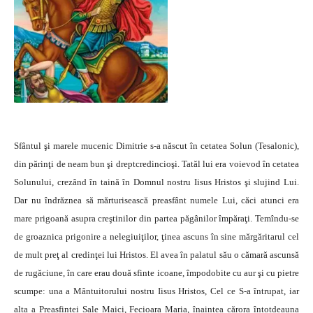
Sfântul şi marele mucenic Dimitrie s-a născut în cetatea Solun (Tesalonic),
din părinţi de neam bun şi dreptcredincioşi. Tatăl lui era voievod în cetatea
Solunului, crezând în taină în Domnul nostru Iisus Hristos şi slujind Lui.
Dar nu îndrăznea să mărturisească preasfânt numele Lui, căci atunci era
mare prigoană asupra creştinilor din partea păgânilor împăraţi. Temîndu-se
de groaznica prigonire a nelegiuiţilor, ţinea ascuns în sine mărgăritarul cel
de mult preţ al credinţei lui Hristos. El avea în palatul său o cămară ascunsă
de rugăciune, în care erau două sfinte icoane, împodobite cu aur şi cu pietre
scumpe: una a Mântuitorului nostru Iisus Hristos, Cel ce S-a întrupat, iar
alta a Preasfintei Sale Maici, Fecioara Maria, înaintea cărora întotdeauna