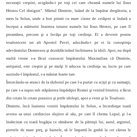
necuraţii creştini, ucigându-i pe toţi cei care cheamă numele lui Iisus
Hristos Cel răstignit”. Sfântul Dimitrie, luând de la împărat dregătoria, a
mers la Solun, unde a fost primit cu mare cinste de cetăţeni si îndată a
început a mărturisi înaintea tuturor numele lui Iisus Hristos, pe care îl
preamărea, precum şi a învăţa pe toţi credinţa. El a devenit pentru
tesaloniceni un alt Apostol Pavel, aducându-i pe ei la cunoştinţa
adevăratului Dumnezeu şi dezrădăcinând închinarea la idoli. Apoi, nu după
multă vreme s-a făcut cunoscut împăratului Maximilian că Dimitrie,
antipatul, este creştin şi pe mulţi îi aducea la credinţa sa, lucru pe care
auzindu-l împăratul, s-a mâniat foarte tare.
Întorcându-se atunci de la războiul pe care l-a purtat cu sciţii şi cu sarmaţii,
pe care i-a supus sub stăpânirea împărăţiei Romei şi venind biruitor, a făcut
din cetate în cetate praznice şi jertfe idoleşti, apoi a venit şi în Tesalonic.
Dimitrie, încă înaintea venirii împăratului în Solun, a încredinţat toată
averea sa unui credincios slujitor al său, pe care îl chema Lupul, şi l-a
însărcinat cu toată bogăţia ce rămăsese de la părinţii lui, aurul, argintul,
pietrele de mare preţ, şi hainele, să le împartă în grabă la cei cărora le