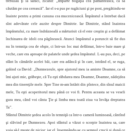
trebuiau ţi la săraci, zicând: „Împarte bogăţia cea pământească, ca să
căutăm pe cea cerească”. Iar el s-a pus pe rugăciuni şi pe post, pregătindu-se
înainte pentru a primi cununa cea mucenicească. Împăratul a întrebat dacă
sînt adevărate cele auzite despre Dimitrie. Iar Dimitrie, stând înaintea
împăratului, cu mare îndrăzneală a mărturisit că el este creştin şi a defăimat
închinarea de idoli cea păgînească. Atunci împăratul a poruncit să fie dus
nu în temniţa cea de obşte, ci într-un loc mai defăimat, într-o baie mare şi
veche, care era aproape de palatele unde şedea împăratul. L-au pus, deci, pe
sfânt în cămările acelei băi, care era adâncă şi în care, intrând el, se ruga,
grăind ca David: „Dumnezeule, spre ajutorul meu ia aminte Doamne, ca să
îmi ajuti mie, grăbeşte, că Tu eşti răbdarea mea Doamne, Doamne, nădejdea
mea din tinereţile mele. Spre Tine m-am întărit din pîntece, din sînul maicii
mele, Tu eşti acoperitorul meu până ce voi fi. Pentru aceasta se va veseli
gura mea, când voi cânta Ţie şi limba mea toată ziua va învăţa dreptatea
Ta”.
Sfântul Dimitrie şedea acolo în temniţă ca într-o cameră luminoasă, cântînd
şi slăvind pe Dumnezeu. Apoi sfântul a văzut o scorpie înaintea sa, care
voia să-l muşte de picior; iar el, însemnându-se cu semnul crucii şi după ce