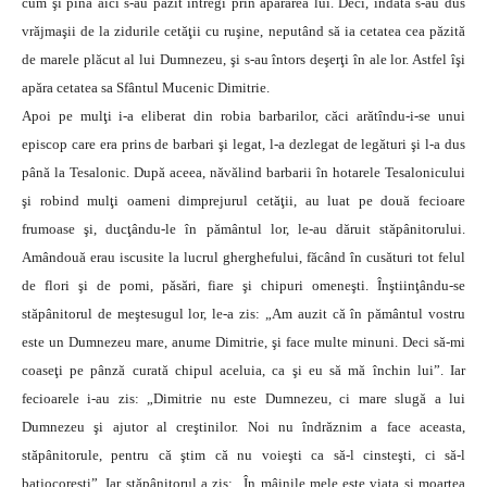
cum şi pînă aici s-au păzit întregi prin apărarea lui. Deci, îndată s-au dus
vrăjmaşii de la zidurile cetăţii cu ruşine, neputând să ia cetatea cea păzită
de marele plăcut al lui Dumnezeu, şi s-au întors deşerţi în ale lor. Astfel îşi
apăra cetatea sa Sfântul Mucenic Dimitrie.
Apoi pe mulţi i-a eliberat din robia barbarilor, căci arătîndu-i-se unui
episcop care era prins de barbari şi legat, l-a dezlegat de legături şi l-a dus
până la Tesalonic. După aceea, năvălind barbarii în hotarele Tesalonicului
şi robind mulţi oameni dimprejurul cetăţii, au luat pe două fecioare
frumoase şi, ducţându-le în pământul lor, le-au dăruit stăpânitorului.
Amândouă erau iscusite la lucrul gherghefului, făcând în cusături tot felul
de flori şi de pomi, păsări, fiare şi chipuri omeneşti. Înştiinţându-se
stăpânitorul de meştesugul lor, le-a zis: „Am auzit că în pământul vostru
este un Dumnezeu mare, anume Dimitrie, şi face multe minuni. Deci să-mi
coaseţi pe pânză curată chipul aceluia, ca şi eu să mă închin lui”. Iar
fecioarele i-au zis: „Dimitrie nu este Dumnezeu, ci mare slugă a lui
Dumnezeu şi ajutor al creştinilor. Noi nu îndrăznim a face aceasta,
stăpânitorule, pentru că ştim că nu voieşti ca să-l cinsteşti, ci să-l
batjocoreşti”. Iar stăpânitorul a zis: „În mâinile mele este viaţa şi moartea