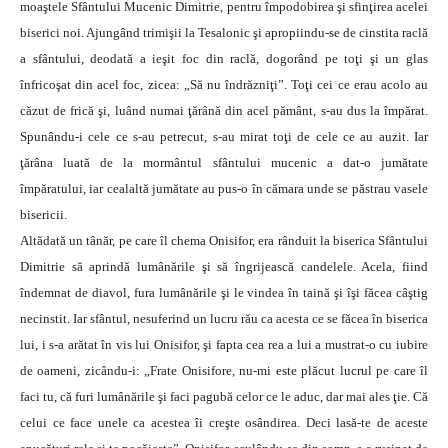
moaştele Sfântului Mucenic Dimitrie, pentru împodobirea şi sfinţirea acelei
biserici noi. Ajungând trimişii la Tesalonic şi apropiindu-se de cinstita raclă
a sfântului, deodată a ieşit foc din raclă, dogorând pe toţi şi un glas
înfricoşat din acel foc, zicea: „Să nu îndrăzniţi”. Toţi cei ce erau acolo au
căzut de frică şi, luând numai ţărână din acel pământ, s-au dus la împărat.
Spunându-i cele ce s-au petrecut, s-au mirat toţi de cele ce au auzit. Iar
ţărâna luată de la mormântul sfântului mucenic a dat-o jumătate
împăratului, iar cealaltă jumătate au pus-o în cămara unde se păstrau vasele
bisericii.
Altădată un tânăr, pe care îl chema Onisifor, era rânduit la biserica Sfântului
Dimitrie să aprindă lumânările şi să îngrijească candelele. Acela, fiind
îndemnat de diavol, fura lumânările şi le vindea în taină şi îşi făcea câştig
necinstit. Iar sfântul, nesuferind un lucru rău ca acesta ce se făcea în biserica
lui, i s-a arătat în vis lui Onisifor, şi fapta cea rea a lui a mustrat-o cu iubire
de oameni, zicându-i: „Frate Onisifore, nu-mi este plăcut lucrul pe care îl
faci tu, că furi lumânările şi faci pagubă celor ce le aduc, dar mai ales ţie. Că
celui ce face unele ca acestea îi creşte osândirea. Deci lasă-te de aceste