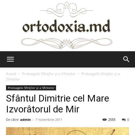
Ortodoxia.md
Acasă
Proloagele Sfinților și a Sfintelor
Proloagele Sfinților și a
Sfintelor
Proloagele Sfinților și a Sfintelor
Sfântul Dimitrie cel Mare
Izvorâtorul de Mir
De către
admin
-
7 noiembrie 2011
2555
0