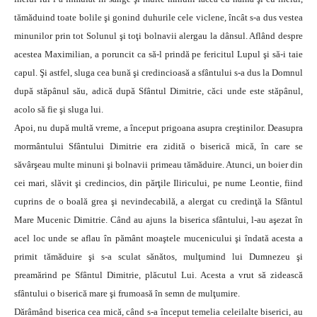
tămăduind toate bolile şi gonind duhurile cele viclene, încât s-a dus vestea
minunilor prin tot Solunul şi toţi bolnavii alergau la dânsul. Aflând despre
acestea Maximilian, a poruncit ca să-l prindă pe fericitul Lupul şi să-i taie
capul. Şi astfel, sluga cea bună şi credincioasă a sfântului s-a dus la Domnul
după stăpânul său, adică după Sfântul Dimitrie, căci unde este stăpânul,
acolo să fie şi sluga lui.
Apoi, nu după multă vreme, a început prigoana asupra creştinilor. Deasupra
mormântului Sfântului Dimitrie era zidită o biserică mică, în care se
săvârşeau multe minuni şi bolnavii primeau tămăduire. Atunci, un boier din
cei mari, slăvit şi credincios, din părţile Iliricului, pe nume Leontie, fiind
cuprins de o boală grea şi nevindecabilă, a alergat cu credinţă la Sfântul
Mare Mucenic Dimitrie. Când au ajuns la biserica sfântului, l-au aşezat în
acel loc unde se aflau în pământ moaştele mucenicului şi îndată acesta a
primit tămăduire şi s-a sculat sănătos, mulţumind lui Dumnezeu şi
preamărind pe Sfântul Dimitrie, plăcutul Lui. Acesta a vrut să zidească
sfântului o biserică mare şi frumoasă în semn de mulţumire.
Dărâmând biserica cea mică, când s-a început temelia celeilalte biserici, au