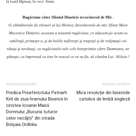
la toată făptura, în veci. Amin.
Rugăciune către Sfântul Dimitrie izvorâtorul de Mir .
O, răbdătorule de chinuri al lui Hristos, Izvorâtorule de mir, Sfinte Mare
Mucenice Dimitrie, aceasta a noastră rugăciune, ce aducem ţie acum cu
umilinţă, primeşte-o, şi de bolile sufleteşti şi trupeşti şi de vrăjmaşii cei
văzuţi şi nevăzuţi, cu rugăciunile tale cele bineprimite către Dumnezeu, ne
păzeşte, ca împreună cu tine în veacul ce va sa fie, să cântăm Lui: Aliluia !
Articolul precedent
Articolul următor
Predica Preafericitului Patriarh
Mica revoluție din bisericile
Kiril de ziua hramului Bisericii în
catolice de limbă engleză
cinstea Icoanei Maicii
Domnului „Bucuria tuturor
celor necăjiţi” din strada
Bolşaia Ordînka