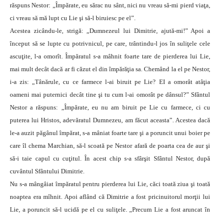
răspuns Nestor: „Împărate, eu sărac nu sânt, nici nu vreau să-mi pierd viaţa,
ci vreau să mă lupt cu Lie şi să-l biruiesc pe el”.
Acestea zicându-le, strigă: „Dumnezeul lui Dimitrie, ajută-mi!” Apoi a
început să se lupte cu potrivnicul, pe care, trântindu-l jos în suliţele cele
ascuţite, l-a omorît. Împăratul s-a mâhnit foarte tare de pierderea lui Lie,
mai mult decât dacă ar fi căzut el din împărăţia sa. Chemând la el pe Nestor,
i-a zis: „Tânărule, cu ce farmece l-ai biruit pe Lie? EI a omorât atâţia
oameni mai puternici decât tine şi tu cum l-ai omorât pe dânsul?” Sfântul
Nestor a răspuns: „Împărate, eu nu am biruit pe Lie cu farmece, ci cu
puterea lui Hristos, adevăratul Dumnezeu, am făcut aceasta”. Acestea dacă
le-a auzit păgânul împărat, s-a mâniat foarte tare şi a poruncit unui boier pe
care îl chema Marchian, să-l scoată pe Nestor afară de poarta cea de aur şi
să-i taie capul cu cuţitul. În acest chip s-a sfârşit Sfântul Nestor, după
cuvântul Sfântului Dimitrie.
Nu s-a mângâiat împăratul pentru pierderea lui Lie, căci toată ziua şi toată
noaptea era mîhnit. Apoi aflând că Dimitrie a fost pricinuitorul morţii lui
Lie, a poruncit să-l ucidă pe el cu suliţele. „Precum Lie a fost aruncat în