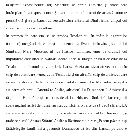
mulţumit izbăvitorului lor, Sfântului Mucenic Dimitrie şi toate cele
întâmplate le-au spus tuturor. Şi s-au bucurat solunienii de această minune
preaslăvită şi au prăznuit cu bucurie ziua Sfântului Dimitrie, iar chipul cel
cusut l-au pus înaintea altarului.
În vremea în care era să se predea Tesalonicul în mâinile agarenilor
(turcilor), mergând câţiva creştini cucernici la Tesalonic în ziua praznicului
Sfântului Mare Mucenic al lui Hristos, Dimitrie, erau pe drumul cel
împărătesc care duce la Vardari, acolo unde se uneşte drumul ce vine de la
Tesalonic cu drumul ce vine de la Larisa. Aceia au văzut aievea un om în
chip de ostaş, care venea de la Tesalonic şi un altul în chip de arhiereu, care
venea pe drumul de la Larisa şi s-au întâlnit amândoi. Mai întâi ostaşul a
zis către arhiereu: „Bucură-te Ahilie, arhiereul lui Dumnezeu!”. Arhiereul a
răspuns: „Bucură-te şi tu, ostaşule al lui Hristos, Dimitrie”. Iar creştinii
aceia auzind astfel de nume, au stat cu frică la o parte ca să vadă sfârşitul. A
zis iarăşi ostaşul către arhiereu: „De unde vii, arhiereule al lui Dumnezeu, şi
unde te duci?” Atunci Sfântul Ahilie a lăcrimat şi i-a zis: „Pentru păcatele şi
fărădelegile lumii, mi-a poruncit Dumnezeu să ies din Larisa, pe care o