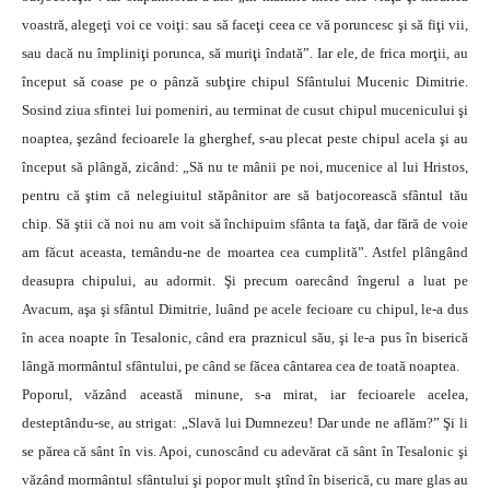
voastră, alegeţi voi ce voiţi: sau să faceţi ceea ce vă poruncesc şi să fiţi vii,
sau dacă nu împliniţi porunca, să muriţi îndată”. Iar ele, de frica morţii, au
început să coase pe o pânză subţire chipul Sfântului Mucenic Dimitrie.
Sosind ziua sfintei lui pomeniri, au terminat de cusut chipul mucenicului şi
noaptea, şezând fecioarele la gherghef, s-au plecat peste chipul acela şi au
început să plângă, zicând: „Să nu te mânii pe noi, mucenice al lui Hristos,
pentru că ştim că nelegiuitul stăpânitor are să batjocorească sfântul tău
chip. Să ştii că noi nu am voit să închipuim sfânta ta faţă, dar fără de voie
am făcut aceasta, temându-ne de moartea cea cumplită”. Astfel plângând
deasupra chipului, au adormit. Şi precum oarecând îngerul a luat pe
Avacum, aşa şi sfântul Dimitrie, luând pe acele fecioare cu chipul, le-a dus
în acea noapte în Tesalonic, când era praznicul său, şi le-a pus în biserică
lângă mormântul sfântului, pe când se făcea cântarea cea de toată noaptea.
Poporul, văzând această minune, s-a mirat, iar fecioarele acelea,
desteptându-se, au strigat: „Slavă lui Dumnezeu! Dar unde ne aflăm?” Şi li
se părea că sânt în vis. Apoi, cunoscând cu adevărat că sânt în Tesalonic şi
văzând mormântul sfântului şi popor mult ştînd în biserică, cu mare glas au