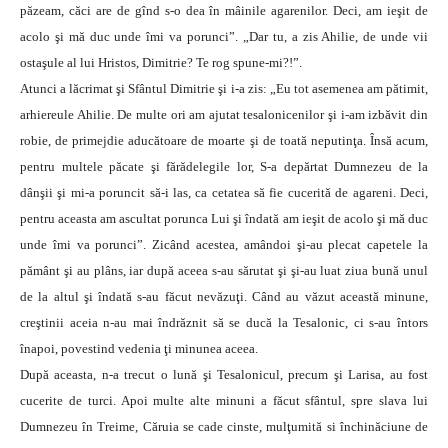
păzeam, căci are de gînd s-o dea în mâinile agarenilor. Deci, am ieşit de
acolo şi mă duc unde îmi va porunci”. „Dar tu, a zis Ahilie, de unde vii
ostaşule al lui Hristos, Dimitrie? Te rog spune-mi?!”.
Atunci a lăcrimat şi Sfântul Dimitrie şi i-a zis: „Eu tot asemenea am pătimit,
arhiereule Ahilie. De multe ori am ajutat tesalonicenilor şi i-am izbăvit din
robie, de primejdie aducătoare de moarte şi de toată neputinţa. Însă acum,
pentru multele păcate şi fărădelegile lor, S-a depărtat Dumnezeu de la
dânşii şi mi-a poruncit să-i las, ca cetatea să fie cucerită de agareni. Deci,
pentru aceasta am ascultat porunca Lui şi îndată am ieşit de acolo şi mă duc
unde îmi va porunci”. Zicând acestea, amândoi şi-au plecat capetele la
pământ şi au plâns, iar după aceea s-au sărutat şi şi-au luat ziua bună unul
de la altul şi îndată s-au făcut nevăzuţi. Când au văzut această minune,
creştinii aceia n-au mai îndrăznit să se ducă la Tesalonic, ci s-au întors
înapoi, povestind vedenia ţi minunea aceea.
După aceasta, n-a trecut o lună şi Tesalonicul, precum şi Larisa, au fost
cucerite de turci. Apoi multe alte minuni a făcut sfântul, spre slava lui
Dumnezeu în Treime, Căruia se cade cinste, mulţumită si închinăciune de