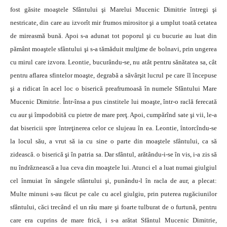
fost găsite moaştele Sfântului şi Marelui Mucenic Dimitrie întregi şi
nestricate, din care au izvorît mir frumos mirositor şi a umplut toată cetatea
de mireasmă bună. Apoi s-a adunat tot poporul şi cu bucurie au luat din
pământ moaştele sfântului şi s-a tămăduit mulţime de bolnavi, prin ungerea
cu mirul care izvora. Leontie, bucurându-se, nu atât pentru sănătatea sa, cât
pentru aflarea sfintelor moaşte, degrabă a săvârşit lucrul pe care îl începuse
şi a ridicat în acel loc o biserică preafrumoasă în numele Sfântului Mare
Mucenic Dimitrie. Într-însa a pus cinstitele lui moaşte, într-o raclă ferecată
cu aur şi împodobită cu pietre de mare preţ. Apoi, cumpărînd sate şi vii, le-a
dat bisericii spre întreţinerea celor ce slujeau în ea. Leontie, întorcîndu-se
la locul său, a vrut să ia cu sine o parte din moaştele sfântului, ca să
zidească. o biserică şi în patria sa. Dar sfântul, arătându-i-se în vis, i-a zis să
nu îndrăznească a lua ceva din moaştele lui. Atunci el a luat numai giulgiul
cel înmuiat în sângele sfântului şi, punându-l în racla de aur, a plecat:
Multe minuni s-au făcut pe cale cu acel giulgiu, prin puterea rugăciunilor
sfântului, căci trecând el un râu mare şi foarte tulburat de o furtună, pentru
care era cuprins de mare frică, i s-a arătat Sfântul Mucenic Dimitrie,