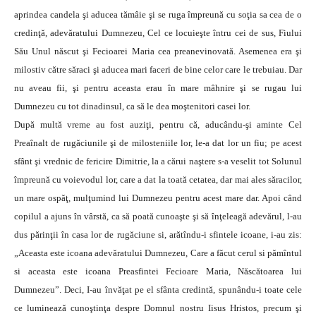
aprindea candela şi aducea tămâie şi se ruga împreună cu soţia sa cea de o
credinţă, adevăratului Dumnezeu, Cel ce locuieşte întru cei de sus, Fiului
Său Unul născut şi Fecioarei Maria cea preanevinovată. Asemenea era şi
milostiv către săraci şi aducea mari faceri de bine celor care le trebuiau. Dar
nu aveau fii, şi pentru aceasta erau în mare mâhnire şi se rugau lui
Dumnezeu cu tot dinadinsul, ca să le dea moştenitori casei lor.
După multă vreme au fost auziţi, pentru că, aducându-şi aminte Cel
Preaînalt de rugăciunile şi de milosteniile lor, le-a dat lor un fiu; pe acest
sfânt şi vrednic de fericire Dimitrie, la a cărui naştere s-a veselit tot Solunul
împreună cu voievodul lor, care a dat la toată cetatea, dar mai ales săracilor,
un mare ospăţ, mulţumind lui Dumnezeu pentru acest mare dar. Apoi când
copilul a ajuns în vârstă, ca să poată cunoaşte şi să înţeleagă adevărul, l-au
dus părinţii în casa lor de rugăciune si, arătîndu-i sfintele icoane, i-au zis:
„Aceasta este icoana adevăratului Dumnezeu, Care a făcut cerul si pămîntul
si aceasta este icoana Preasfintei Fecioare Maria, Născătoarea lui
Dumnezeu”. Deci, I-au învăţat pe el sfânta credintă, spunându-i toate cele
ce luminează cunoştinţa despre Domnul nostru Iisus Hristos, precum şi