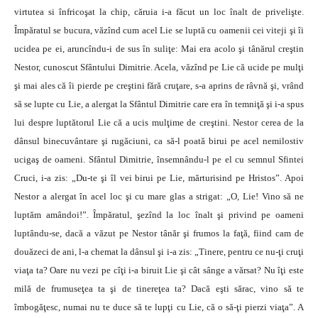
virtutea si înfricoşat la chip, căruia i-a făcut un loc înalt de privelişte.
Împăratul se bucura, văzînd cum acel Lie se luptă cu oamenii cei viteji şi îi
ucidea pe ei, aruncîndu-i de sus în suliţe: Mai era acolo şi tânărul creştin
Nestor, cunoscut Sfântului Dimitrie. Acela, văzînd pe Lie că ucide pe mulţi
şi mai ales că îi pierde pe creştini fără cruţare, s-a aprins de râvnă şi, vrând
să se lupte cu Lie, a alergat la Sfântul Dimitrie care era în temniţă şi i-a spus
lui despre luptătorul Lie că a ucis mulţime de creştini. Nestor cerea de la
dânsul binecuvântare şi rugăciuni, ca să-l poată birui pe acel nemilostiv
ucigaş de oameni. Sfântul Dimitrie, însemnându-l pe el cu semnul Sfintei
Cruci, i-a zis: „Du-te şi îl vei birui pe Lie, mărturisind pe Hristos”. Apoi
Nestor a alergat în acel loc şi cu mare glas a strigat: „O, Lie! Vino să ne
luptăm amândoi!”. Împăratul, şezînd la loc înalt şi privind pe oameni
luptându-se, dacă a văzut pe Nestor tânăr şi frumos la faţă, fiind cam de
douăzeci de ani, l-a chemat la dânsul şi i-a zis: „Tinere, pentru ce nu-ţi cruţi
viaţa ta? Oare nu vezi pe cîţi i-a biruit Lie şi cât sânge a vărsat? Nu îţi este
milă de frumuseţea ta şi de tinereţea ta? Dacă eşti sărac, vino să te
îmbogăţesc, numai nu te duce să te lupţi cu Lie, că o să-ţi pierzi viaţa”. A