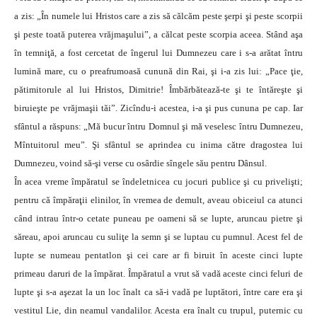
a zis: „În numele lui Hristos care a zis să călcăm peste şerpi şi peste scorpii
şi peste toată puterea vrăjmaşului”, a călcat peste scorpia aceea. Stând aşa
în temniţă, a fost cercetat de îngerul lui Dumnezeu care i s-a arătat întru
lumină mare, cu o preafrumoasă cunună din Rai, şi i-a zis lui: „Pace ţie,
pătimitorule al lui Hristos, Dimitrie! Îmbărbătează-te şi te întăreşte şi
biruieşte pe vrăjmaşii tăi”. Zicîndu-i acestea, i-a şi pus cununa pe cap. Iar
sfântul a răspuns: „Mă bucur întru Domnul şi mă veselesc întru Dumnezeu,
Mîntuitorul meu”. Şi sfântul se aprindea cu inima către dragostea lui
Dumnezeu, voind să-şi verse cu osârdie sîngele său pentru Dânsul.
În acea vreme împăratul se îndeletnicea cu jocuri publice şi cu privelişti;
pentru că împăraţii elinilor, în vremea de demult, aveau obiceiul ca atunci
când intrau într-o cetate puneau pe oameni să se lupte, aruncau pietre şi
săreau, apoi aruncau cu suliţe la semn şi se luptau cu pumnul. Acest fel de
lupte se numeau pentatlon şi cei care ar fi biruit în aceste cinci lupte
primeau daruri de la împărat. Împăratul a vrut să vadă aceste cinci feluri de
lupte şi s-a aşezat la un loc înalt ca să-i vadă pe luptători, între care era şi
vestitul Lie, din neamul vandalilor. Acesta era înalt cu trupul, puternic cu