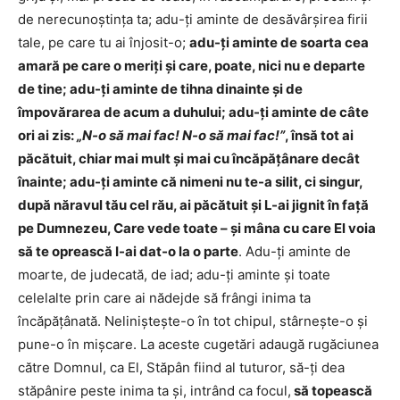
de nerecunoştinţa ta; adu-ţi aminte de desăvârşirea firii
tale, pe care tu ai înjosit-o;
adu-ţi aminte de soarta cea
amară pe care o meriţi şi care, poate, nici nu e departe
de tine; adu-ţi aminte de tihna dinainte şi de
împovărarea de acum a duhului; adu-ţi aminte de câte
ori ai zis:
„N-o să mai fac! N-o să mai fac!”
, însă tot ai
păcătuit, chiar mai mult şi mai cu încăpăţânare decât
înainte; adu-ţi aminte că nimeni nu te-a silit, ci singur,
după năravul tău cel rău, ai păcătuit şi L-ai jignit în faţă
pe Dumnezeu, Care vede toate – şi mâna cu care El voia
să te oprească I-ai dat-o la o parte
. Adu-ţi aminte de
moarte, de judecată, de iad; adu-ţi aminte şi toate
celelalte prin care ai nădejde să frângi inima ta
încăpăţânată. Nelinişteşte-o în tot chipul, stârneşte-o şi
pune-o în mişcare. La aceste cugetări adaugă rugăciunea
către Domnul, ca El, Stăpân fiind al tuturor, să-ţi dea
stăpânire peste inima ta şi, intrând ca focul,
să topească