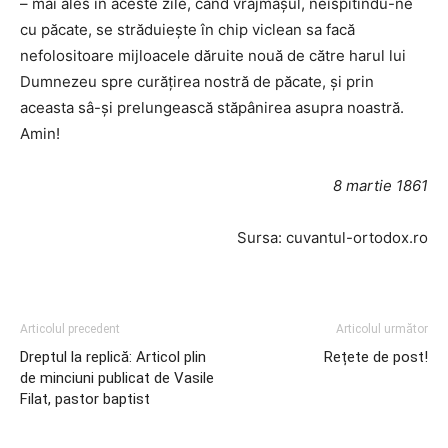
– mai ales în aceste zile, când vrăjmaşul, neispitindu-ne
cu păcate, se străduieşte în chip viclean sa facă
nefolositoare mijloacele dăruite nouă de către harul lui
Dumnezeu spre curăţirea nostră de păcate, şi prin
aceasta sâ-şi prelungească stăpânirea asupra noastră.
Amin!
8 martie 1861
Sursa: cuvantul-ortodox.ro
Articolul precedent
Articolul următor
Dreptul la replică: Articol plin
Rețete de post!
de minciuni publicat de Vasile
Filat, pastor baptist