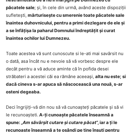
păcatele sale
; şi, în cele din urmă, având aceste dispoziţii
sufleteşti,
mărturiseşte cu smerenie toate păcatele sale
înaintea duhovnicului, pentru a primi dezlegare de ele şi
a se înfăţişa la paharul Domnului îndreptăţit şi curat
înaintea ochilor lui Dumnezeu.
Toate acestea vă sunt cunoscute si le-ati mai savârsit nu
o dată, asa încât nu e nevoie să vă vorbesc despre ele
decât pentru a vă aduce aminte că în pofida desei
străbateri a acestei căi ea rămâne aceeaşi,
alta nu este; si
dacă cineva s-ar apuca să născocească una nouă, s-ar
osteni degeaba.
Deci îngrijiţi-vă din nou să vă cunoaşteţi păcatele şi să vi
le recunoaşteti.
A-ţi cunoaşte păcatele înseamnă a
spune: „
Am săvârşit cutare şi cutare păcat
”, iar a ţi le
recunoaşte înseamnă a te osândi pe tine însuţi pentru