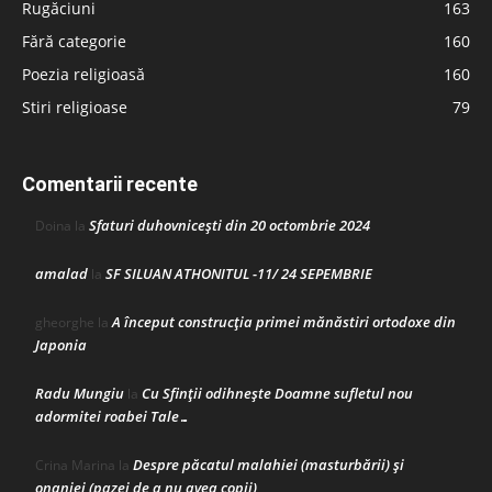
Rugăciuni
163
Fără categorie
160
Poezia religioasă
160
Stiri religioase
79
Comentarii recente
Sfaturi duhovnicești din 20 octombrie 2024
Doina
la
amalad
SF SILUAN ATHONITUL -11/ 24 SEPEMBRIE
la
A început construcţia primei mănăstiri ortodoxe din
gheorghe
la
Japonia
Radu Mungiu
Cu Sfinții odihnește Doamne sufletul nou
la
adormitei roabei Tale…
Despre păcatul malahiei (masturbării) şi
Crina Marina
la
onaniei (pazei de a nu avea copii)