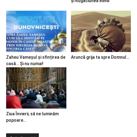
și Rugăciunea inimii
Zaheu Vameșul și sfințirea de
Aruncă grija ta spre Domnul…
casă… Și nu numai!
Ziua Învierii, să ne luminăm
popoare…