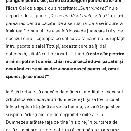
plângem pentru ele, să ne străpungem pentru că le-am
făcut.
Cel ce a spus cu sinceritate:
„Sunt vinovat”
nu e
departe de a spune: „
De ce am făcut toate astea?”,
de a-i
părea rău pentru păcate, de a se ruşina, de a se îndurera
înaintea Domnului, de a se înfricoşa de judecata Lui şi de
necazul care îl aşteaptă pe cel ce va rămâne neîndreptaţit
intru păcatele sale! Totuşi, aceasta cere să îţi dai
osteneală, silinţă cu tine însuţi — fiindcă
este o împietrire
a inimii potrivit căreia, chiar recunoscându-şi păcatul şi
neavând cu ce să se dezvinovăţească pentru el, omul
spune: „
Şi ce dacă?”
Iată că trebuie să apucăm de mânerul meditaţiei ciocanul
zdrobitoa­relor adevăruri dumnezeieşti şi să lovim cu el
inima împietrită până ce se va inmuia, se va frânge şi va
suspina. Adu-ţi aminte de negrăitele mile ale lui
Dumnezeu arătate faţă de tine în zidire, în purtarea de
grijă şi, mai presus de toate, în răscumpărare, precum şi