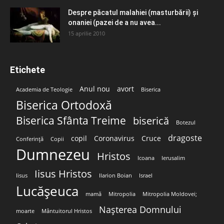
Despre păcatul malahiei (masturbării) şi
onaniei (pazei de a nu avea...
15 aprilie 2010
Etichete
Anul nou
avort
Academia de Teologie
Biserica
Biserica Ortodoxă
Biserica Sfânta Treime
biserică
Botezul
dragoste
copil
Coronavirus
Cruce
Conferință
Copii
Dumnezeu
Hristos
Icoana
Ierusalim
Iisus Hristos
Iisus
Ilarion Boian
Israel
Lucășeuca
mamă
Mitropolia
Mitropolia Moldovei;
Nașterea Domnului
moarte
Mântuitorul Hristos