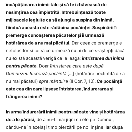
încăpăţânarea inimii tale şi să te izbăvească de
nesimţirea cea împietrită
.
Intrebuinţează toate
mijloacele legiuite ca să ajungi a suspina din inimă,
fiindcă aceasta este rădăcina pocăinţei. Suspinării îi
premerge cunoaşterea păcatelor şi îi urmează
hotărârea de a nu mai păcătui
. Dar ceea ce premerge e
nefolositor şi ceea ce urmează nu ai de ce s-aştepţi dacă
nu există această verigă ce le leagă:
întristarea din inimă
pentru păcate.
Doar
întristarea care este după
Dumnezeu lucrează pocăinţă
[…] (hotărâre neclintită de a
nu mai păcătui)
spre mântuire
(II Cor. 7, 10).
Ce pocăinţă
este cea din care lipsesc întristarea, îndurerarea şi
frângerea inimii?
In urma îndurerării inimii pentru păcate vine şi hotărârea
de a le părăsi,
de a nu-L mai jigni cu ele pe Domnul,
dându-ne în acelaşi timp pierzării pe noi inşine.
Iar după