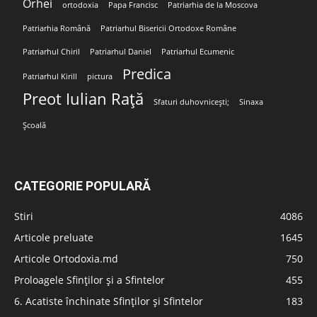
Orhei
ortodoxia
Papa Francisc
Patriarhia de la Moscova
Patriarhia Română
Patriarhul Bisericii Ortodoxe Române
Patriarhul Chiril
Patriarhul Daniel
Patriarhul Ecumenic
Predica
Patriarhul Kirill
pictura
Preot Iulian Rață
Sfaturi duhovnicești;
Sinaxa
Școală
CATEGORIE POPULARĂ
Stiri
4086
Articole preluate
1645
Articole Ortodoxia.md
750
Proloagele Sfinților și a Sfintelor
455
6. Acatiste închinate Sfinților și Sfintelor
183