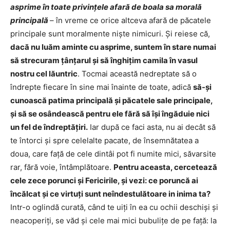
asprime în toate privinţele afară de boala sa morală
principală
– în vreme ce orice altceva afară de păcatele
principale sunt moralmente nişte nimicuri. Şi reiese că,
dacă nu luăm aminte cu asprime, suntem în stare numai
să strecuram ţânţarul şi să înghiţim camila în vasul
nostru cel lăuntric
. Tocmai această nedreptate să o
îndrepte fiecare în sine mai înainte de toate, adică
să-şi
cunoască patima principală şi păcatele sale principale,
şi să se osândească pentru ele fără să îşi îngăduie nici
un fel de îndreptăţiri.
Iar după ce faci asta, nu ai decât să
te întorci şi spre celelalte pacate, de însemnătatea a
doua, care faţă de cele dintâi pot fi numite mici, săvarsite
rar, fără voie, întâmplătoare.
Pentru aceasta, cercetează
cele zece porunci şi Fericirile, şi vezi: ce poruncă ai
încălcat şi ce virtuţi sunt neîndestulătoare in inima ta?
Intr-o oglindă curată, când te uiţi în ea cu ochii deschişi şi
neacoperiţi, se văd şi cele mai mici bubuliţe de pe faţă: la