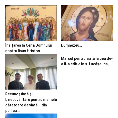
Înălțarea la Cer a Domnului
Dumnezeu…
nostru Iisus Hristos
Marșul pentru viață la cea de-
a II-a ediție în s. Lucășeuca,...
Recunoștință și
binecuvântare pentru mamele
dătătoare de viață – din
partea...