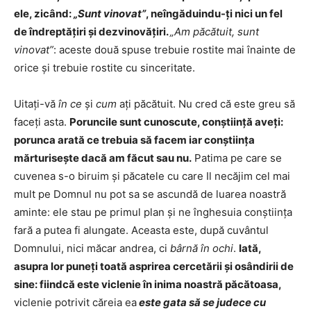
ele, zicând:
„Sunt vinovat”
, neîngăduindu-ţi nici un fel
de îndreptăţiri şi dezvinovăţiri.
„Am păcătuit, sunt
vinovat”
: aceste două spuse trebuie rostite mai înainte de
orice şi trebuie rostite cu sinceritate.
Uitaţi-vă
în ce
şi
cum
aţi păcătuit. Nu cred că este greu să
faceţi asta.
Poruncile sunt cunoscute, conştiinţă aveţi:
porunca arată ce trebuia să facem iar conştiinţa
mărturiseşte dacă am făcut sau nu.
Patima pe care se
cuvenea s-o biruim şi păcatele cu care Il necăjim cel mai
mult pe Domnul nu pot sa se ascundă de luarea noastră
aminte: ele stau pe primul plan şi ne înghesuia conştiinţa
fară a putea fi alungate. Aceasta este, după cuvântul
Domnului, nici măcar andrea, ci
bârnă în ochi
.
Iată,
asupra lor puneţi toată asprirea cercetării şi osândirii de
sine: fiindcă este viclenie în inima noastră păcătoasa,
viclenie potrivit căreia ea
este gata să se judece cu