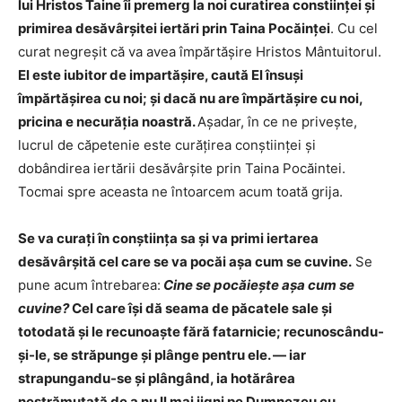
lui Hristos Taine îi premerg la noi curatirea constiinţei şi
primirea desăvârşitei iertări prin Taina Pocăinţei
. Cu cel
curat negreşit că va avea împărtăşire Hristos Mântuitorul.
El este iubitor de impartăşire, caută El însuşi
împărtăşirea cu noi; şi dacă nu are împărtăşire cu noi,
pricina e necurăţia noastră.
Aşadar, în ce ne priveşte,
lucrul de căpetenie este curăţirea conştiinţei şi
dobândirea iertării desăvârşite prin Taina Pocăintei.
Tocmai spre aceasta ne întoarcem acum toată grija.
Se va curaţi în conştiinţa sa şi va primi iertarea
desăvârşită cel care se va pocăi aşa cum se cuvine.
Se
pune acum întrebarea:
Cine se pocăieşte aşa cum se
cuvine?
Cel care îşi dă seama de păcatele sale şi
totodată şi le recunoaşte fără fatarnicie; recunoscându-
şi-le, se străpunge şi plânge pentru ele. — iar
strapungandu-se şi plângând, ia hotărârea
nestrămutată de a nu Il mai jigni pe Dumnezeu cu