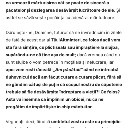
ea urmează mărturisirea cât se poate de sinceră a
păcatelor şi dezlegarea desăvârşit lucrătoare de ele
. Şi
astfel se săvârşeşte pocăinţa cu ade­vărat mântuitoare.
Dăruieşte-ne, Doamne, tuturor să ne învrednicim în zilele
de fată de acest dar al Tău!
Altminteri, ce folos dacă vom
sta fără simţire, cu plictiseală sau imprăştiere la slujbă,
supărându-ne că ţine aşa de mult
; dacă vremea când nu
sunt slujbe o vom petrece în moţăiala şi nelucrare, iar
apoi vom rosti răceală:
„Am păcătuit”
când ne întreabă
duhovnicul dacă am făcut cutare a cutare păcat, fără să
ne gândim câtuşi de puţin că scopul nostru de căpetenie
trebuie să fie desăvârşita îndreptare a vieţii?! Ce folos?
Asta va însemna ca împlinim un obicei, nu că ne
pregătim de împărtăşire în chip mântuitor.
Vegheaţi, deci, fiindcă
umbletul vostru este cu primejdie