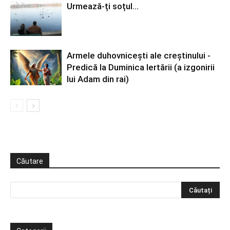
Urmează-ți soțul…
Armele duhovniceşti ale creştinului -
Predică la Duminica Iertării (a izgonirii
lui Adam din rai)
Căutare