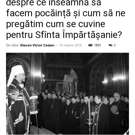
despre ce înseamnă să
facem pocăință și cum să ne
pregătim cum se cuvine
pentru Sfînta Împărtășanie?
De către
Diacon Victor Casian
-
16 martie 2016
1891
0