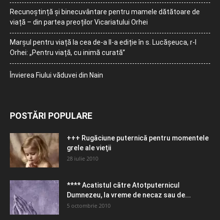
Recunoștință și binecuvântare pentru mamele dătătoare de
viață – din partea preoților Vicariatului Orhei
Marșul pentru viață la cea de-a II-a ediție în s. Lucășeuca, r-l
Orhei: „Pentru viață, cu inimă curată”
Învierea Fiului văduvei din Nain
POSTĂRI POPULARE
+++ Rugăciune puternică pentru momentele
grele ale vieţii
28 iulie 2010
**** Acatistul către Atotputernicul
Dumnezeu, la vreme de necaz sau de...
5 octombrie 2010