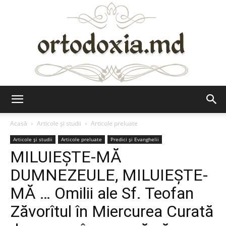
Ortodoxia.md
Acasă
Articole şi studii
Articole preluate
Articole şi studii
Articole preluate
Predici şi Evanghelii
MILUIEȘTE-MĂ
DUMNEZEULE, MILUIEȘTE-
MĂ … Omilii ale Sf. Teofan
Zăvorîtul în Miercurea Curată