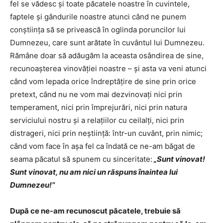
fel se vădesc şi toate păcatele noastre în cuvintele,
faptele şi gândurile noastre atunci când ne punem
conştiinţa să se privească în oglinda poruncilor lui
Dumnezeu, care sunt arătate în cuvântul lui Dumnezeu.
Rămâne doar să adăugăm la aceasta osândirea de sine,
recunoaşterea vinovăţiei noastre – şi asta va veni atunci
când vom lepada orice îndreptăţire de sine prin orice
pretext, când nu ne vom mai dezvinovaţi nici prin
temperament, nici prin împrejurări, nici prin natura
serviciului nostru şi a relaţiilor cu ceilalţi, nici prin
distrageri, nici prin neştiinţă: într-un cuvânt, prin nimic;
când vom face în aşa fel ca îndată ce ne-am băgat de
seama păcatul să spunem cu sinceritate:
„Sunt vinovat!
Sunt vinovat, nu am nici un răspuns înaintea lui
Dumnezeu!”
După ce ne-am recunoscut păcatele, trebuie să