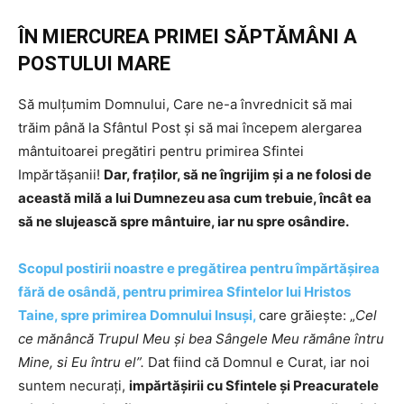
ÎN MIERCUREA PRIMEI SĂPTĂMÂNI A
POSTULUI MARE
Să mulţumim Domnului, Care ne-a învrednicit să mai
trăim până la Sfântul Post şi să mai începem alergarea
mântuitoarei pregătiri pentru primirea Sfintei
Impărtăşanii!
Dar, fraţilor, să ne îngrijim şi a ne folosi de
această milă a lui Dumnezeu asa cum trebuie, încât ea
să ne slujească spre mântuire, iar nu spre osândire.
Scopul postirii noastre e pregătirea pentru împărtăşirea
fără de osândă, pentru primirea Sfintelor lui Hristos
Taine, spre primirea Domnului Insuşi,
care grăieşte: „
Cel
ce mănâncă Trupul Meu şi bea Sângele Meu rămâne întru
Mine, si Eu întru el”.
Dat fiind că Domnul e Curat, iar noi
suntem necuraţi,
impărtăşirii cu Sfintele şi Preacuratele