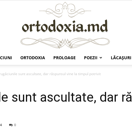
CIUNI
ORTODOXIA
PROLOAGE
POEZII
LĂCAŞURI
Ortodoxia.md
ugăciunile sunt ascultate, dar răspunsul vine la timpul potrivit
e sunt ascultate, dar r
4
0