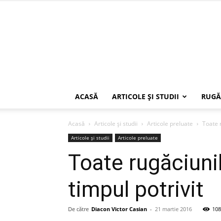
ACASĂ
ARTICOLE ŞI STUDII
RUGĂ
Acasă
Articole şi studii
Articole preluate
Toate r
Articole şi studii
Articole preluate
Toate rugăciunil
timpul potrivit
De către
Diacon Victor Casian
-
21 martie 2016
108