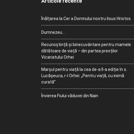
Articole recente
Înălțarea la Cer a Domnului nostru Iisus Hristos
Dumnezeu…
Recunoștință și binecuvântare pentru mamele
dătătoare de viață – din partea preoților
Vicariatului Orhei
Marșul pentru viață la cea de-a II-a ediție în s.
Lucășeuca, r-l Orhei: „Pentru viață, cu inimă
curată”
Învierea Fiului văduvei din Nain