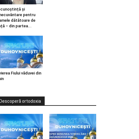
cunoștință și
necuvântare pentru
mele dătătoare de
ață – din partea...
vierea Fiului văduvei din
in
Descoperă ortodoxia