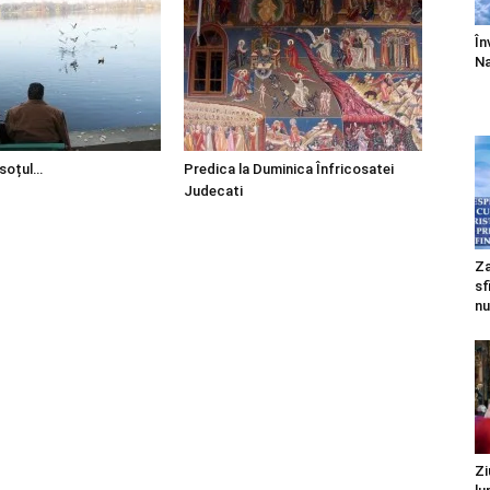
În
Na
 soțul…
Predica la Duminica Înfricosatei
Judecati
Za
sf
nu
Zi