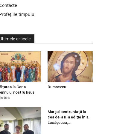
Contacte
Profețiile timpului
Ultimele articole
ălțarea la Cer a
Dumnezeu…
mnului nostru Iisus
istos
Marșul pentru viață la
cea de-a II-a ediție în s.
Lucășeuca,...