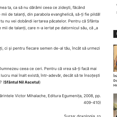
unea ta, ca să nu dărâmi ceea ce zideşti, făcând
ii de talanţi, din parabola evanghelică, să-ţi fie pildă!
i tu nu vei dobândi iertarea păcatelor. Pentru că Sfânta
ii de talanţi, care n-a iertat pe datornicul său, că „a
ţi, ci şi pentru fiecare semen de-al tău, încât să urmezi
Dumnezeu ceea ce ceri. Pentru că vrea să-ţi facă mai
ucru mai înalt există, într-adevăr, decât să te însoţeşti
În
Do
? (
Sfântul Nil Ascetul
)
Hr
ărintele Victor Mihalache, Editura Egumeniţa, 2008, pp.
409-410)
Sursa: doxologia. ro