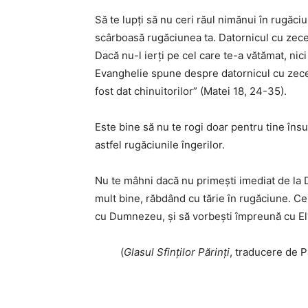
Să te lupţi să nu ceri răul nimănui în rugăci
scârboasă rugăciunea ta. Datornicul cu zece m
Dacă nu-l ierţi pe cel care te-a vătămat, nic
Evanghelie spune despre datornicul cu zece m
fost dat chinuitorilor” (Matei 18, 24-35).
Este bine să nu te rogi doar pentru tine însu
astfel rugăciunile îngerilor.
Nu te mâhni dacă nu primeşti imediat de la 
mult bine, răbdând cu tărie în rugăciune. Ce l
cu Dumnezeu, şi să vorbeşti împreună cu El
(
Glasul Sfinţilor Părinţi
, traducere de P