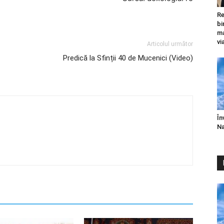
Re
bi
ma
vi
Articolul următor
Predică la Sfinții 40 de Mucenici (Video)
În
Na