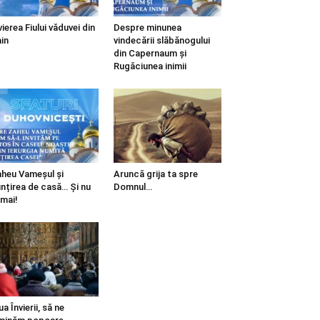
vierea Fiului văduvei din
Despre minunea
in
vindecării slăbănogului
din Capernaum și
Rugăciunea inimii
heu Vameșul și
Aruncă grija ta spre
ințirea de casă… Și nu
Domnul…
mai!
ua Învierii, să ne