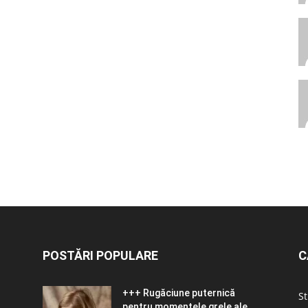
POSTĂRI POPULARE
C
+++ Rugăciune puternică
St
pentru momentele grele ale