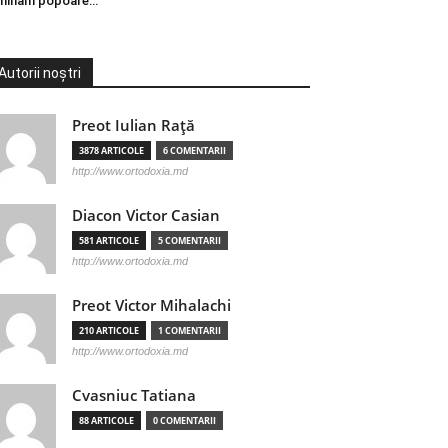
minăm popoare…
Autorii noștri
Preot Iulian Raţă
3878 ARTICOLE
6 COMENTARII
http://www.ortodoxia.md
Diacon Victor Casian
581 ARTICOLE
5 COMENTARII
http://www.ortodoxia.md
Preot Victor Mihalachi
210 ARTICOLE
1 COMENTARII
http://www.ortodoxia.md
Cvasniuc Tatiana
88 ARTICOLE
0 COMENTARII