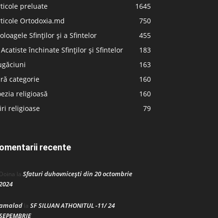
ticole preluate
1645
ticole Ortodoxia.md
750
oloagele Sfinților și a Sfintelor
455
 Acatiste închinate Sfinților și Sfintelor
183
ugăciuni
163
ră categorie
160
ezia religioasă
160
iri religioase
79
omentarii recente
Sfaturi duhovnicești din 20 octombrie
Doina
la
2024
amalad
SF SILUAN ATHONITUL -11/ 24
la
SEPEMBRIE