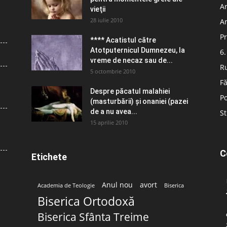
Ar
vieţii
28 iulie 2010
Ar
Pr
**** Acatistul către
Atotputernicul Dumnezeu, la
6.
vreme de necaz sau de...
R
5 octombrie 2010
Fă
Despre păcatul malahiei
Po
(masturbării) şi onaniei (pazei
de a nu avea...
St
15 aprilie 2010
C
Etichete
Anul nou
avort
Academia de Teologie
Biserica
Biserica Ortodoxă
Biserica Sfânta Treime