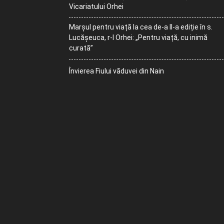
Vicariatului Orhei
Marșul pentru viață la cea de-a II-a ediție în s.
Lucășeuca, r-l Orhei: „Pentru viață, cu inimă
curată”
Învierea Fiului văduvei din Nain