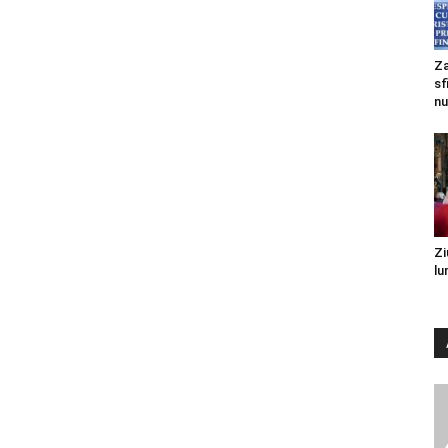
Za
sf
nu
Zi
lu