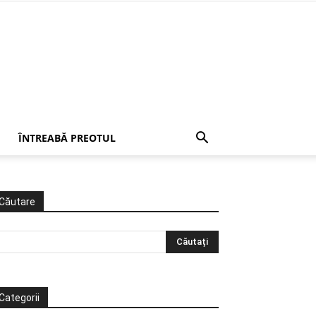
ÎNTREABĂ PREOTUL
Căutare
Categorii