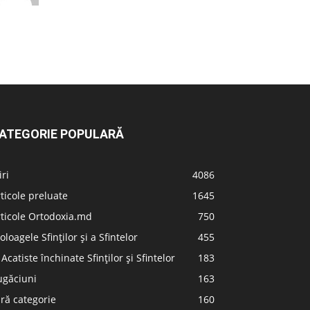
ATEGORIE POPULARĂ
iri
4086
ticole preluate
1645
ticole Ortodoxia.md
750
oloagele Sfinților și a Sfintelor
455
 Acatiste închinate Sfinților și Sfintelor
183
ugăciuni
163
ră categorie
160