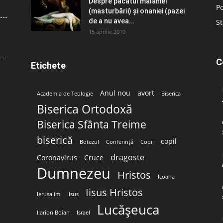
Despre păcatul malahiei
Po
(masturbării) şi onaniei (pazei
de a nu avea...
St
15 aprilie 2010
C
Etichete
Anul nou
avort
Academia de Teologie
Biserica
Biserica Ortodoxă
Biserica Sfânta Treime
biserică
copil
Botezul
Conferință
Copii
dragoste
Coronavirus
Cruce
Dumnezeu
Hristos
Icoana
Iisus Hristos
Ierusalim
Iisus
Lucășeuca
Ilarion Boian
Israel