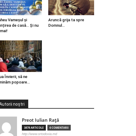
heu Vameșul și
Aruncă grija ta spre
ințirea de casă… Și nu
Domnul…
mai!
ua Învierii, să ne
minăm popoare…
Autorii noștri
Preot Iulian Raţă
3878 ARTICOLE
6 COMENTARII
http://www.ortodoxia.md