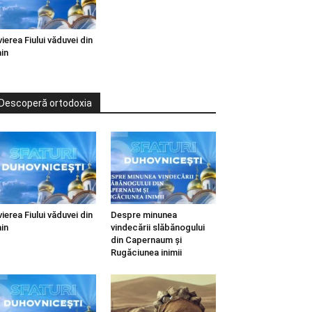
vierea Fiului văduvei din
in
Descoperă ortodoxia
vierea Fiului văduvei din
Despre minunea
in
vindecării slăbănogului
din Capernaum și
Rugăciunea inimii