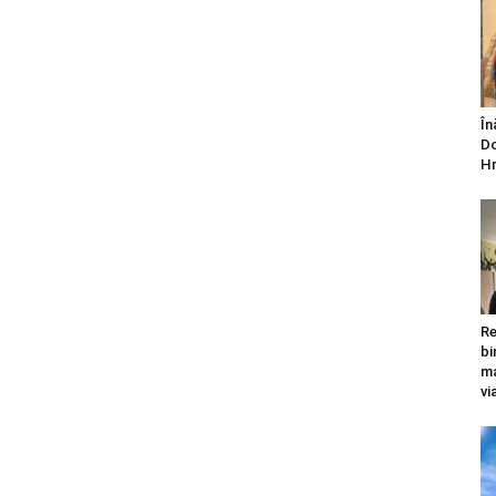
În
Do
Hr
Re
bi
ma
vi