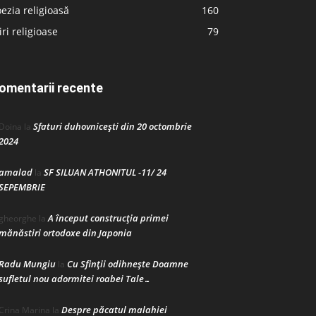
ezia religioasă
160
iri religioase
79
omentarii recente
Sfaturi duhovnicești din 20 octombrie
Doina
la
2024
amalad
SF SILUAN ATHONITUL -11/ 24
la
SEPEMBRIE
A început construcţia primei
gheorghe
la
mănăstiri ortodoxe din Japonia
Radu Mungiu
Cu Sfinții odihnește Doamne
la
sufletul nou adormitei roabei Tale…
Despre păcatul malahiei
Crina Marina
la