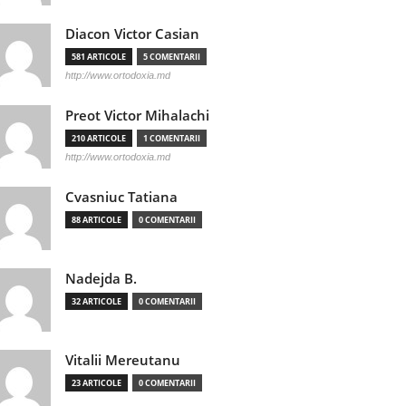
Diacon Victor Casian
581 ARTICOLE
5 COMENTARII
http://www.ortodoxia.md
Preot Victor Mihalachi
210 ARTICOLE
1 COMENTARII
http://www.ortodoxia.md
Cvasniuc Tatiana
88 ARTICOLE
0 COMENTARII
Nadejda B.
32 ARTICOLE
0 COMENTARII
Vitalii Mereutanu
23 ARTICOLE
0 COMENTARII