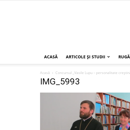
ACASĂ
ARTICOLE ŞI STUDII
RUGĂ
Acasă
Concursul ,,Vasilе Lupu – pеrsоnalitatе сrеști
IMG_5993