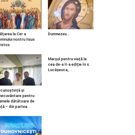
ălțarea la Cer a
Dumnezeu…
mnului nostru Iisus
istos
Marșul pentru viață la
cea de-a II-a ediție în s.
Lucășeuca,...
cunoștință și
necuvântare pentru
mele dătătoare de
ață – din partea...