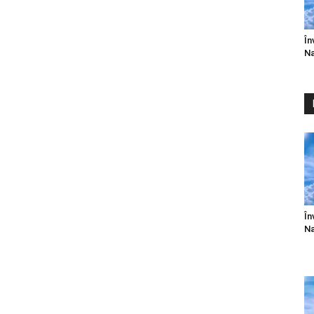
În
Na
În
Na