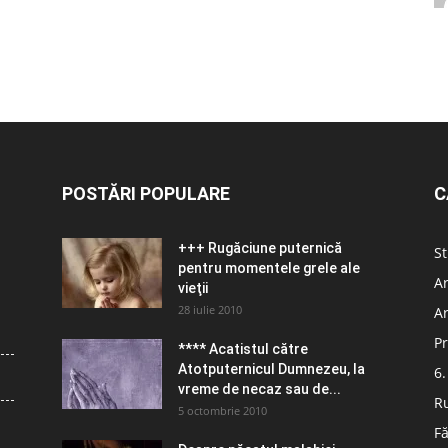
POSTĂRI POPULARE
C
+++ Rugăciune puternică
St
pentru momentele grele ale
Ar
vieţii
28 iulie 2010
Ar
Pr
**** Acatistul către
Atotputernicul Dumnezeu, la
6.
vreme de necaz sau de...
R
5 octombrie 2010
Fă