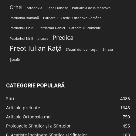
Orhei
ortodoxia
Papa Francisc
Patriarhia de la Moscova
Patriarhia Română
Patriarhul Bisericii Ortodoxe Române
Patriarhul Chiril
Patriarhul Daniel
Patriarhul Ecumenic
Predica
Patriarhul Kirill
pictura
Preot Iulian Rață
Sfaturi duhovnicești;
Sinaxa
Școală
CATEGORIE POPULARĂ
Stiri
4086
Articole preluate
1645
Articole Ortodoxia.md
750
Proloagele Sfinților și a Sfintelor
455
6. Acatiste închinate Sfinților și Sfintelor
183