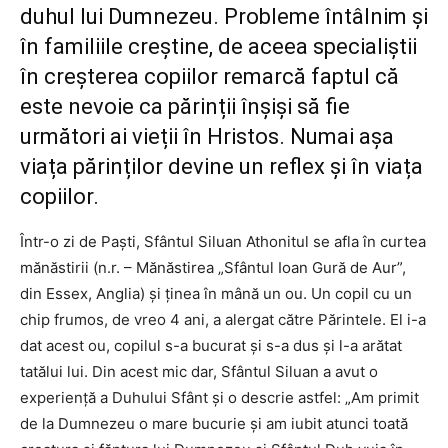
duhul lui Dumnezeu. Probleme întâlnim și
în familiile creștine, de aceea specialiștii
în creșterea copiilor remarcă faptul că
este nevoie ca părinții înșiși să fie
următori ai vieții în Hristos. Numai așa
viața părinților devine un reflex și în viața
copiilor.
Într-o zi de Paști, Sfântul Siluan Athonitul se afla în curtea
mănăstirii (n.r. – Mănăstirea „Sfântul Ioan Gură de Aur”,
din Essex, Anglia) și ținea în mână un ou. Un copil cu un
chip frumos, de vreo 4 ani, a alergat către Părintele. El i-a
dat acest ou, copilul s-a bucurat și s-a dus și l-a arătat
tatălui lui. Din acest mic dar, Sfântul Siluan a avut o
experiență a Duhului Sfânt și o descrie astfel: „Am primit
de la Dumnezeu o mare bucurie și am iubit atunci toată