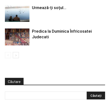
Urmează-ți soțul…
Predica la Duminica Înfricosatei
Judecati
Căutare