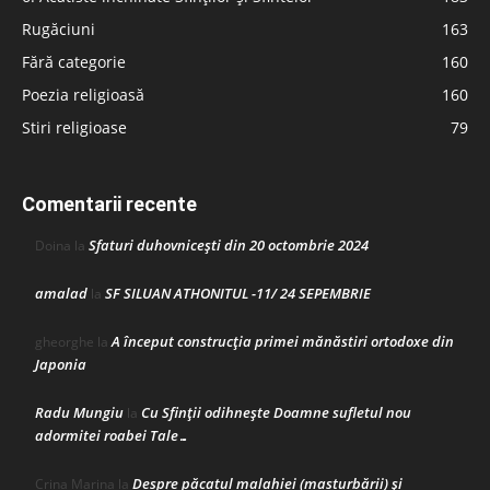
Rugăciuni
163
Fără categorie
160
Poezia religioasă
160
Stiri religioase
79
Comentarii recente
Sfaturi duhovnicești din 20 octombrie 2024
Doina
la
amalad
SF SILUAN ATHONITUL -11/ 24 SEPEMBRIE
la
A început construcţia primei mănăstiri ortodoxe din
gheorghe
la
Japonia
Radu Mungiu
Cu Sfinții odihnește Doamne sufletul nou
la
adormitei roabei Tale…
Despre păcatul malahiei (masturbării) şi
Crina Marina
la