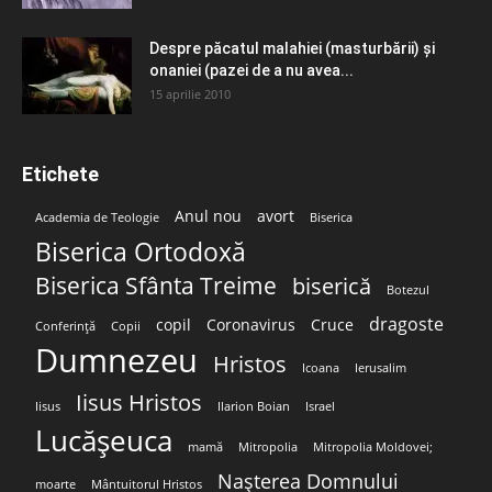
Despre păcatul malahiei (masturbării) şi
onaniei (pazei de a nu avea...
15 aprilie 2010
Etichete
Anul nou
avort
Academia de Teologie
Biserica
Biserica Ortodoxă
Biserica Sfânta Treime
biserică
Botezul
dragoste
copil
Coronavirus
Cruce
Conferință
Copii
Dumnezeu
Hristos
Icoana
Ierusalim
Iisus Hristos
Iisus
Ilarion Boian
Israel
Lucășeuca
mamă
Mitropolia
Mitropolia Moldovei;
Nașterea Domnului
moarte
Mântuitorul Hristos