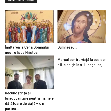
Înălțarea la Cer a Domnului
Dumnezeu…
nostru Iisus Hristos
Marșul pentru viață la cea de-
a II-a ediție în s. Lucășeuca,...
Recunoștință și
binecuvântare pentru mamele
dătătoare de viață – din
partea...