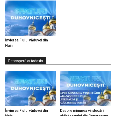
Învierea Fiului văduvei din
Nain
Descoperă ortodoxia
Învierea Fiului văduvei din
Despre minunea vindecării
Nain
slăbănogului din Capernaum