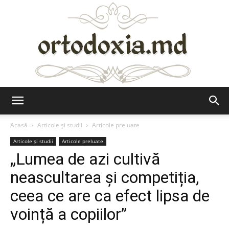
Ortodoxia.md
Acasă
Articole şi studii
Articole preluate
Articole şi studii
Articole preluate
„Lumea de azi cultivă
neascultarea și competiția,
ceea ce are ca efect lipsa de
voință a copiilor”