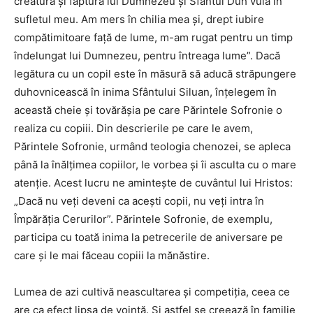
creatura și făptura lui Dumnezeu și Sfântul Duh vuia în
sufletul meu. Am mers în chilia mea și, drept iubire
compătimitoare față de lume, m-am rugat pentru un timp
îndelungat lui Dumnezeu, pentru întreaga lume”. Dacă
legătura cu un copil este în măsură să aducă străpungere
duhovnicească în inima Sfântului Siluan, înțelegem în
această cheie și tovărășia pe care Părintele Sofronie o
realiza cu copiii. Din descrierile pe care le avem,
Părintele Sofronie, urmând teologia chenozei, se apleca
până la înălțimea copiilor, le vorbea și îi asculta cu o mare
atenție. Acest lucru ne amintește de cuvântul lui Hristos:
„Dacă nu veți deveni ca acești copii, nu veți intra în
Împărăția Cerurilor”. Părintele Sofronie, de exemplu,
participa cu toată inima la petrecerile de aniversare pe
care și le mai făceau copiii la mănăstire.
Lumea de azi cultivă neascultarea și competiția, ceea ce
are ca efect lipsa de voință. Și astfel se creează în familie