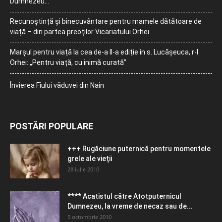
Dumnezeu…
Recunoștință și binecuvântare pentru mamele dătătoare de
viață – din partea preoților Vicariatului Orhei
Marșul pentru viață la cea de-a II-a ediție în s. Lucășeuca, r-l
Orhei: „Pentru viață, cu inimă curată”
Învierea Fiului văduvei din Nain
POSTĂRI POPULARE
+++ Rugăciune puternică pentru momentele
grele ale vieţii
28 iulie 2010
**** Acatistul către Atotputernicul
Dumnezeu, la vreme de necaz sau de...
5 octombrie 2010