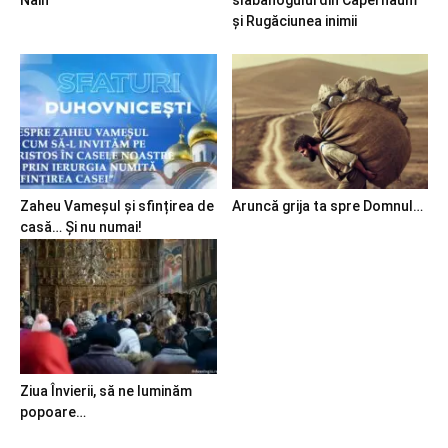
și Rugăciunea inimii
Zaheu Vameșul și sfințirea de
Aruncă grija ta spre Domnul…
casă… Și nu numai!
Ziua Învierii, să ne luminăm
popoare…