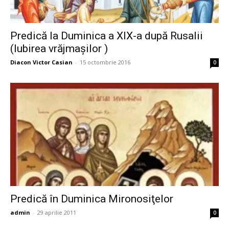
Predică la Duminica a XIX-a după Rusalii
(Iubirea vrăjmaşilor )
Diacon Victor Casian
-
15 octombrie 2016
0
Predică în Duminica Mironosiţelor
admin
-
29 aprilie 2011
0