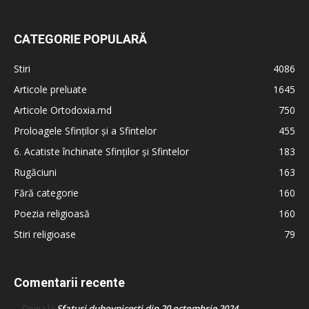
CATEGORIE POPULARĂ
Stiri
4086
Articole preluate
1645
Articole Ortodoxia.md
750
Proloagele Sfinților și a Sfintelor
455
6. Acatiste închinate Sfinților și Sfintelor
183
Rugăciuni
163
Fără categorie
160
Poezia religioasă
160
Stiri religioase
79
Comentarii recente
Sfaturi duhovnicești din 20 octombrie 2024
Doina
la