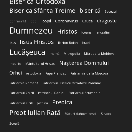
Biserica Ortodoxă
Biserica Sfânta Treime
biserică
Botezul
dragoste
copil
Coronavirus
Cruce
Conferință
Copii
Dumnezeu
Hristos
Icoana
Ierusalim
Iisus Hristos
Iisus
Ilarion Boian
Israel
Lucășeuca
mamă
Mitropolia
Mitropolia Moldovei;
Nașterea Domnului
moarte
Mântuitorul Hristos
Orhei
ortodoxia
Papa Francisc
Patriarhia de la Moscova
Patriarhia Română
Patriarhul Bisericii Ortodoxe Române
Patriarhul Chiril
Patriarhul Daniel
Patriarhul Ecumenic
Predica
Patriarhul Kirill
pictura
Preot Iulian Rață
Sfaturi duhovnicești;
Sinaxa
Școală