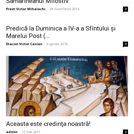
Samarineanul Milostiv
Preot Victor Mihalachi
-
29 noiembrie 2015
0
Predică la Duminica a IV-a a Sfîntului şi
Marelui Post (...
Diacon Victor Casian
-
9 aprilie 2016
0
Aceasta este credinţa noastră!
admin
-
12 mai 2011
0