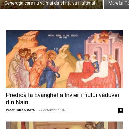
Generaţia care nu va mai da sfinţi, va fi ultima!
Marelui Po
Predică la Evanghelia Învierii fiului văduvei
din Nain
Preot Iulian Raţă
-
24 octombrie 2020
0