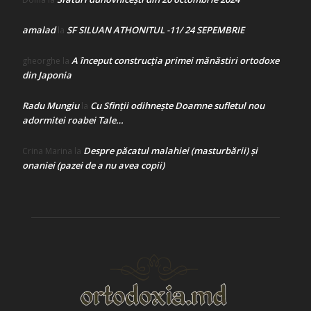
amalad
SF SILUAN ATHONITUL -11/ 24 SEPEMBRIE
la
A început construcţia primei mănăstiri ortodoxe
gheorghe
la
din Japonia
Radu Mungiu
Cu Sfinții odihnește Doamne sufletul nou
la
adormitei roabei Tale…
Despre păcatul malahiei (masturbării) şi
Crina Marina
la
onaniei (pazei de a nu avea copii)