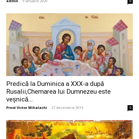
admin
-
9 ianuarie 2020
0
Predică la Duminica a XXX-a după
Rusalii,Chemarea lui Dumnezeu este
veşnică...
Preot Victor Mihalachi
-
27 decembrie 2015
0