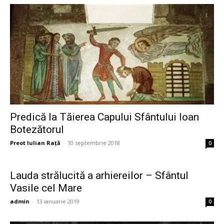
Predică la Tăierea Capului Sfântului Ioan
Botezătorul
Preot Iulian Raţă
-
10 septembrie 2018
0
Lauda strălucită a arhiereilor – Sfântul
Vasile cel Mare
admin
-
13 ianuarie 2019
0