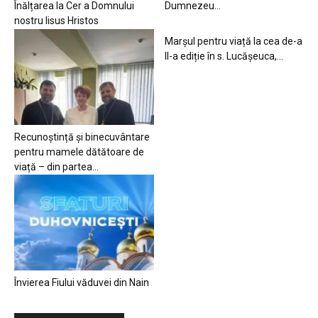
Înălțarea la Cer a Domnului
Dumnezeu…
nostru Iisus Hristos
Marșul pentru viață la cea de-a
II-a ediție în s. Lucășeuca,...
Recunoștință și binecuvântare
pentru mamele dătătoare de
viață – din partea...
Învierea Fiului văduvei din Nain