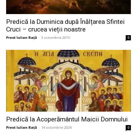
Predică la Duminica după Înălțarea Sfintei
Cruci – crucea vieții noastre
Preot Iulian Raţă
-
3 octombrie 2015
0
Predică la Acoperământul Maicii Domnului
Preot Iulian Raţă
-
14 octombrie 2024
0