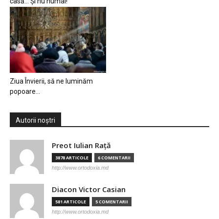
casă… Și nu numai!
Ziua Învierii, să ne luminăm
popoare…
Autorii noștri
Preot Iulian Raţă
3878 ARTICOLE
6 COMENTARII
http://www.ortodoxia.md
Diacon Victor Casian
581 ARTICOLE
5 COMENTARII
http://www.ortodoxia.md