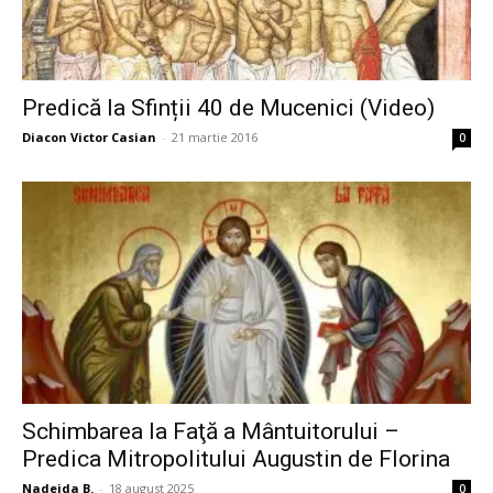
Predică la Sfinții 40 de Mucenici (Video)
Diacon Victor Casian
-
21 martie 2016
0
Schimbarea la Faţă a Mântuitorului –
Predica Mitropolitului Augustin de Florina
Nadejda B.
-
18 august 2025
0