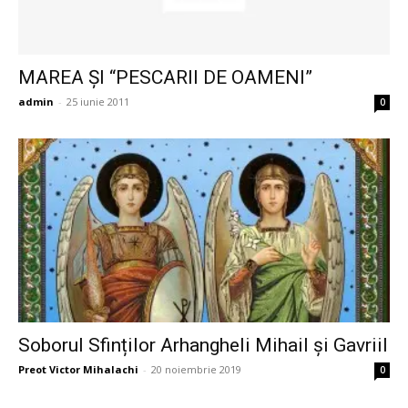
MAREA ŞI “PESCARII DE OAMENI”
admin
-
25 iunie 2011
0
Soborul Sfinților Arhangheli Mihail și Gavriil
Preot Victor Mihalachi
-
20 noiembrie 2019
0