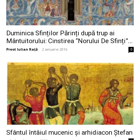
Duminica Sfinților Părinți după trup ai
Mântuitorului: Cinstirea “Norului De Sfinți”...
Preot Iulian Raţă
-
2 ianuarie 2016
0
Sfântul întâiul mucenic şi arhidiacon Ştefan