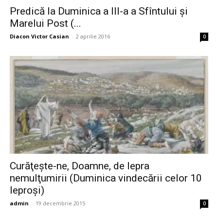
Predică la Duminica a III-a a Sfîntului şi
Marelui Post (...
Diacon Victor Casian
-
2 aprilie 2016
0
Curăţeşte-ne, Doamne, de lepra
nemulţumirii (Duminica vindecării celor 10
leproşi)
admin
-
19 decembrie 2015
0