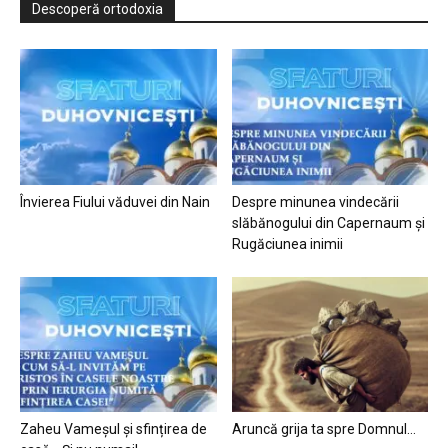
Descoperă ortodoxia
Învierea Fiului văduvei din Nain
Despre minunea vindecării
slăbănogului din Capernaum și
Rugăciunea inimii
Zaheu Vameșul și sfințirea de
Aruncă grija ta spre Domnul…