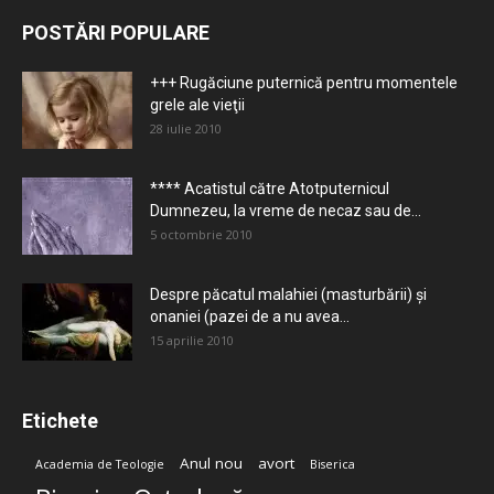
POSTĂRI POPULARE
+++ Rugăciune puternică pentru momentele
grele ale vieţii
28 iulie 2010
**** Acatistul către Atotputernicul
Dumnezeu, la vreme de necaz sau de...
5 octombrie 2010
Despre păcatul malahiei (masturbării) şi
onaniei (pazei de a nu avea...
15 aprilie 2010
Etichete
Anul nou
avort
Academia de Teologie
Biserica