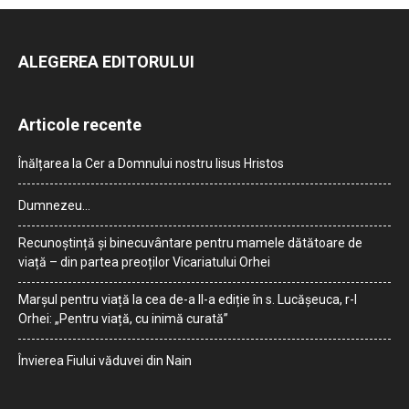
ALEGEREA EDITORULUI
Articole recente
Înălțarea la Cer a Domnului nostru Iisus Hristos
Dumnezeu…
Recunoștință și binecuvântare pentru mamele dătătoare de
viață – din partea preoților Vicariatului Orhei
Marșul pentru viață la cea de-a II-a ediție în s. Lucășeuca, r-l
Orhei: „Pentru viață, cu inimă curată”
Învierea Fiului văduvei din Nain