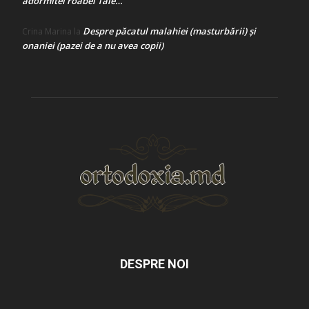
adormitei roabei Tale…
Despre păcatul malahiei (masturbării) şi
Crina Marina
la
onaniei (pazei de a nu avea copii)
DESPRE NOI