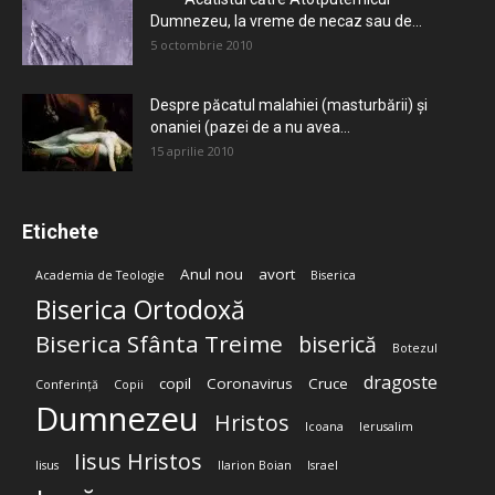
Dumnezeu, la vreme de necaz sau de...
5 octombrie 2010
Despre păcatul malahiei (masturbării) şi
onaniei (pazei de a nu avea...
15 aprilie 2010
Etichete
Anul nou
avort
Academia de Teologie
Biserica
Biserica Ortodoxă
Biserica Sfânta Treime
biserică
Botezul
dragoste
copil
Coronavirus
Cruce
Conferință
Copii
Dumnezeu
Hristos
Icoana
Ierusalim
Iisus Hristos
Iisus
Ilarion Boian
Israel