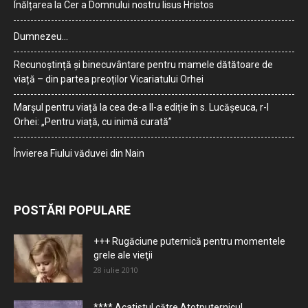
Înălțarea la Cer a Domnului nostru Iisus Hristos
Dumnezeu…
Recunoștință și binecuvântare pentru mamele dătătoare de
viață – din partea preoților Vicariatului Orhei
Marșul pentru viață la cea de-a II-a ediție în s. Lucășeuca, r-l
Orhei: „Pentru viață, cu inimă curată”
Învierea Fiului văduvei din Nain
POSTĂRI POPULARE
+++ Rugăciune puternică pentru momentele
grele ale vieţii
28 iulie 2010
**** Acatistul către Atotputernicul