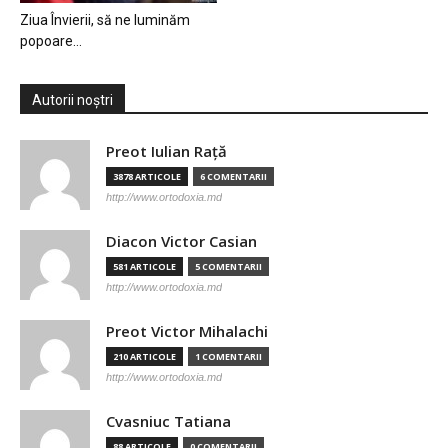
Ziua Învierii, să ne luminăm
popoare…
Autorii noștri
Preot Iulian Raţă
3878 ARTICOLE
6 COMENTARII
http://www.ortodoxia.md
Diacon Victor Casian
581 ARTICOLE
5 COMENTARII
http://www.ortodoxia.md
Preot Victor Mihalachi
210 ARTICOLE
1 COMENTARII
http://www.ortodoxia.md
Cvasniuc Tatiana
88 ARTICOLE
0 COMENTARII