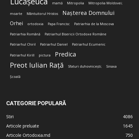
Lucășeuca
mamă
Mitropolia
Mitropolia Moldovei;
Nașterea Domnului
moarte
Mântuitorul Hristos
Orhei
ortodoxia
Papa Francisc
Patriarhia de la Moscova
Patriarhia Română
Patriarhul Bisericii Ortodoxe Române
Patriarhul Chiril
Patriarhul Daniel
Patriarhul Ecumenic
Predica
Patriarhul Kirill
pictura
Preot Iulian Rață
Sfaturi duhovnicești;
Sinaxa
Școală
CATEGORIE POPULARĂ
Stiri
4086
Articole preluate
1645
Articole Ortodoxia.md
750