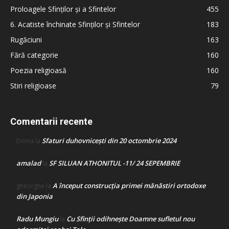
Proloagele Sfinților și a Sfintelor
455
6. Acatiste închinate Sfinților și Sfintelor
183
Rugăciuni
163
Fără categorie
160
Poezia religioasă
160
Stiri religioase
79
Comentarii recente
Sfaturi duhovnicești din 20 octombrie 2024
Doina
la
amalad
SF SILUAN ATHONITUL -11/ 24 SEPEMBRIE
la
A început construcţia primei mănăstiri ortodoxe
gheorghe
la
din Japonia
Radu Mungiu
Cu Sfinții odihnește Doamne sufletul nou
la