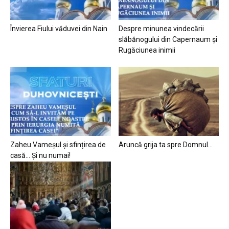
Învierea Fiului văduvei din Nain
Despre minunea vindecării
slăbănogului din Capernaum și
Rugăciunea inimii
Zaheu Vameșul și sfințirea de
Aruncă grija ta spre Domnul…
casă… Și nu numai!