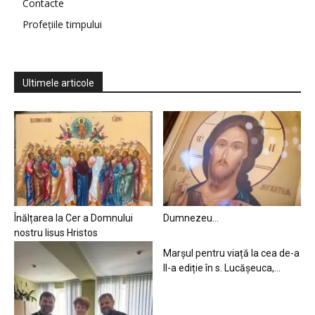
Contacte
Profețiile timpului
Ultimele articole
Înălțarea la Cer a Domnului
Dumnezeu…
nostru Iisus Hristos
Marșul pentru viață la cea de-a
II-a ediție în s. Lucășeuca,...