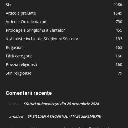
Stiri
4086
Articole preluate
1645
Articole Ortodoxia.md
750
Proloagele Sfinților și a Sfintelor
455
6. Acatiste închinate Sfinților și Sfintelor
183
Rugăciuni
163
Fără categorie
160
Poezia religioasă
160
Stiri religioase
79
Comentarii recente
Sfaturi duhovnicești din 20 octombrie 2024
Doina
la
amalad
SF SILUAN ATHONITUL -11/ 24 SEPEMBRIE
la