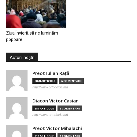
Ziua Învierii, să ne luminăm
popoare…
Autorii noștri
Preot Iulian Raţă
3878 ARTICOLE
6 COMENTARII
http://www.ortodoxia.md
Diacon Victor Casian
581 ARTICOLE
5 COMENTARII
http://www.ortodoxia.md
Preot Victor Mihalachi
210 ARTICOLE
1 COMENTARII