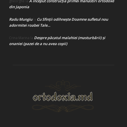
A început construcţia primei mănăstiri ortodoxe
gheorghe
la
din Japonia
Radu Mungiu
Cu Sfinții odihnește Doamne sufletul nou
la
adormitei roabei Tale…
Despre păcatul malahiei (masturbării) şi
Crina Marina
la
onaniei (pazei de a nu avea copii)