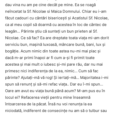
dau vina nu am pe cine decât pe mine. Ea se roagă
neîncetat la Sf. Nicolae si Maica Domnului. Chiar eu i-am
făcut cadouri cu cântări bisericești și Acatistul Sf. Nicolae,
ca al meu copil să doarmă cu acestea în loc de cântec de
leagăn… Părinte știu că sunteți un bun prieten al Sf.
Nicolae. Ce să fac? Ea are dreptate toata viața mi-am dorit
serviciu bun, mașină luxoasă, mâncare bună, bani, lux și
bogăție. Acum nimic din toate astea nu-mi mai plac și
dacă m-ar primi înapoi ar fi cum a-și fi primit toate
acestea și mai mult o iubesc și-mi pare rău, dar nu mai
primesc nici indiferența de la ea, nimic… Cum să fac
părinte? Ajutați-mă vă rog! Și iertați-mă… Majoritatea i-mi
spun să renunț și să-mi refac viața.. Dar eu î-mi spun…
Oare am avut eu viața bună până acum? M-am pus eu în
locul ei? Refacerea vieții pentru mine înseamnă
întoarcerea de la păcat. Însă nu voi renunța la ea
niciodată, indiferent de consecințe nu am să o tulbur sau