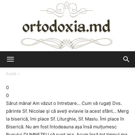
Ortodoxia.md
Acasă
0
0
Sărut mâna! Am văzut o întrebare… Cum vă rugați Dvs.
părinte Sf. Nicolae și că aveți evlavie la acest sfânt… Merg
la biserică, îmi place Sf. Liturghie, Sf. Maslu. Îmi place în
Biserică. Nu am fost întodeauna așa însă mulțumesc
Bunului DUMNEZEU că sunt așa. Acum însă tot timpul ma