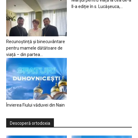
Marșul pentru viață la cea de-a
II-a ediție în s. Lucășeuca,...
Recunoștință și binecuvântare
pentru mamele dătătoare de
viață – din partea...
Învierea Fiului văduvei din Nain
Descoperă ortodoxia