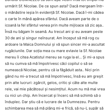
urmărit Sf. Nicolae. De ce spun asta? Dacă mergeam într-
o mănăstire ieșia în evidență Sf. Nicolae. Dacă î-mi cădea
o carte în mână apărea sfântul. Dacă aveam parte de o
icoană la fel sfântul venea prin multe mijloace să zic așa..
Însă nu băgam în seamă. Au trecut ani și eu aveam peste
30 de ani și singur neînsurat. Am început să mă rog cu
ardoare la Maica Domnului și vă spun sincer mi-a ascultat
rugăciunile. Dar soția mea cu mare evlavie la Sf. Nicolae
mereu îi citea Acatistul mereu se ruga la el… Și mi-a spus
să nu cumva să mă împotrivesc căci copilul o să se
numească Nicolae, pentru că ia făgăduit asta.. Nici prin
gând nu mi-a trecut să mă împotrivesc, însă eu am greșit
prin alte lucruri: zgârcit, gelos, critic și câte alte multe
rele, vai mie păcătosul și nesimțitul. Acum nu mă mai vrea
cu nici un chip. Am încercat și încerc să mă schimb să o
înduplec. Dar știu că e lucrare de la Dumnezeu. Pentru
schimbarea mea să mă plâng mi-e frică, să nu-L supăr să