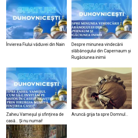
Învierea Fiului văduvei din Nain
Despre minunea vindecării
slăbănogului din Capernaum și
Rugăciunea inimii
Zaheu Vameșul și sfințirea de
Aruncă grija ta spre Domnul…
casă… Și nu numai!