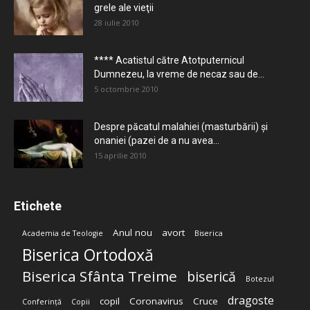
grele ale vieţii
28 iulie 2010
**** Acatistul către Atotputernicul
Dumnezeu, la vreme de necaz sau de...
5 octombrie 2010
Despre păcatul malahiei (masturbării) şi
onaniei (pazei de a nu avea...
15 aprilie 2010
Etichete
Anul nou
avort
Academia de Teologie
Biserica
Biserica Ortodoxă
Biserica Sfânta Treime
biserică
Botezul
dragoste
copil
Coronavirus
Cruce
Conferință
Copii