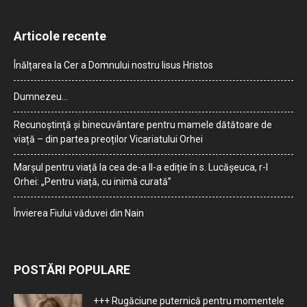
Articole recente
Înălțarea la Cer a Domnului nostru Iisus Hristos
Dumnezeu…
Recunoștință și binecuvântare pentru mamele dătătoare de
viață – din partea preoților Vicariatului Orhei
Marșul pentru viață la cea de-a II-a ediție în s. Lucășeuca, r-l
Orhei: „Pentru viață, cu inimă curată”
Învierea Fiului văduvei din Nain
POSTĂRI POPULARE
+++ Rugăciune puternică pentru momentele