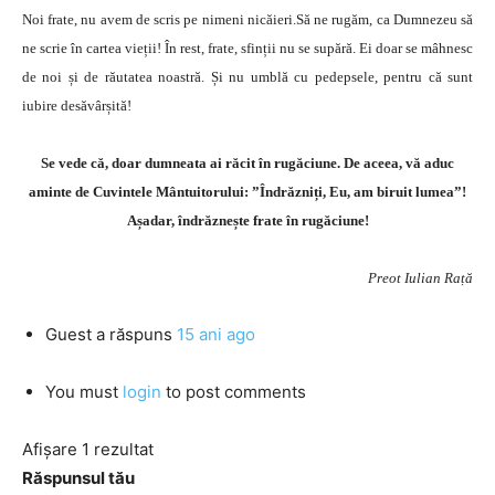
Noi frate, nu avem de scris pe nimeni nicăieri.Să ne rugăm, ca Dumnezeu să
ne scrie în cartea vieții! În rest, frate, sfinții nu se supără. Ei doar se mâhnesc
de noi și de răutatea noastră. Și nu umblă cu pedepsele, pentru că sunt
iubire desăvârșită!
Se vede că, doar dumneata ai răcit în rugăciune. De aceea, vă aduc
aminte de Cuvintele Mântuitorului: ”Îndrăzniți, Eu, am biruit lumea”!
Așadar, îndrăznește frate în rugăciune!
Preot Iulian Rață
Guest
a răspuns
15 ani ago
You must
login
to post comments
Afișare 1 rezultat
Răspunsul tău