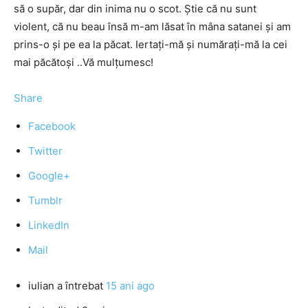
să o supăr, dar din inima nu o scot. Știe că nu sunt
violent, că nu beau însă m-am lăsat în mâna satanei și am
prins-o și pe ea la păcat. Iertați-mă și numărați-mă la cei
mai păcătoși ..Vă mulțumesc!
Share
Facebook
Twitter
Google+
Tumblr
LinkedIn
Mail
iulian
a întrebat
15 ani ago