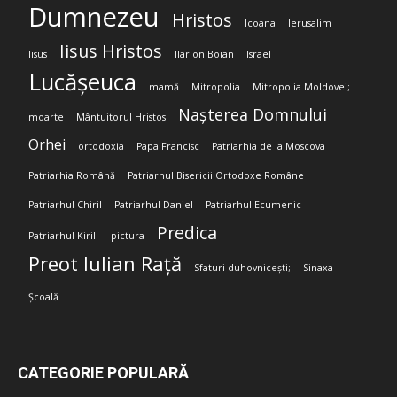
Dumnezeu
Hristos
Icoana
Ierusalim
Iisus Hristos
Iisus
Ilarion Boian
Israel
Lucășeuca
mamă
Mitropolia
Mitropolia Moldovei;
Nașterea Domnului
moarte
Mântuitorul Hristos
Orhei
ortodoxia
Papa Francisc
Patriarhia de la Moscova
Patriarhia Română
Patriarhul Bisericii Ortodoxe Române
Patriarhul Chiril
Patriarhul Daniel
Patriarhul Ecumenic
Predica
Patriarhul Kirill
pictura
Preot Iulian Rață
Sfaturi duhovnicești;
Sinaxa
Școală
CATEGORIE POPULARĂ