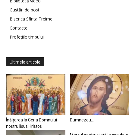
Bibliotecă video
Gustări de post
Biserica Sfinta Treime
Contacte
Profețiile timpului
Ultimele articole
Înălțarea la Cer a Domnului
Dumnezeu…
nostru Iisus Hristos