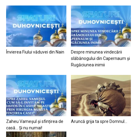
Învierea Fiului văduvei din Nain
Despre minunea vindecării
slăbănogului din Capernaum și
Rugăciunea inimii
Zaheu Vameșul și sfințirea de
Aruncă grija ta spre Domnul…
casă… Și nu numai!