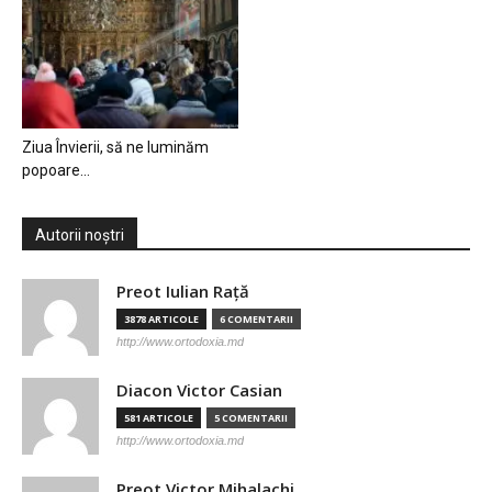
Ziua Învierii, să ne luminăm
popoare…
Autorii noștri
Preot Iulian Raţă
3878 ARTICOLE
6 COMENTARII
http://www.ortodoxia.md
Diacon Victor Casian
581 ARTICOLE
5 COMENTARII
http://www.ortodoxia.md
Preot Victor Mihalachi