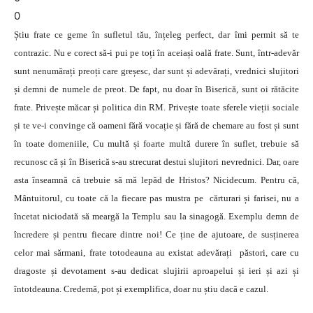
0
Știu frate ce geme în sufletul tău, înțeleg perfect, dar îmi permit să te
contrazic. Nu e corect să-i pui pe toți în aceiași oală frate. Sunt, într-adevăr
sunt nenumărați preoți care greșesc, dar sunt și adevărați, vrednici slujitori
și demni de numele de preot. De fapt, nu doar în Biserică, sunt oi rătăcite
frate. Privește măcar și politica din RM. Privește toate sferele vieții sociale
și te ve-i convinge că oameni fără vocație și fără de chemare au fost și sunt
în toate domeniile, Cu multă și foarte multă durere în suflet, trebuie să
recunosc că și în Biserică s-au strecurat destui slujitori nevrednici. Dar, oare
asta înseamnă că trebuie să mă lepăd de Hristos? Nicidecum. Pentru că,
Mântuitorul, cu toate că la fiecare pas mustra pe cărturari și farisei, nu a
încetat niciodată să meargă la Templu sau la sinagogă. Exemplu demn de
încredere și pentru fiecare dintre noi! Ce ține de ajutoare, de susținerea
celor mai sărmani, frate totodeauna au existat adevărați păstori, care cu
dragoste și devotament s-au dedicat slujirii aproapelui și ieri și azi și
întotdeauna. Credemă, pot și exemplifica, doar nu știu dacă e cazul.