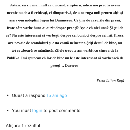
Astăzi, eu zic mai mult ca oricând, slujitorii, adică noi preoții avem
nevoie nu de a fi criticați, ci dimpotrivă, de a ne ruga unii pentru alții și
așa v-om îndeplini legea lui Dumnezeu. Ce ține de cazurile din presă,
frate câte vorbe bune ai auzit despre preoți? Așa e că nici una? Și știi de
ce? Nu este interesant să vorbești despre cei buni, ci despre cei răi. Presa,
are nevoie de scandaluri și asta caută neîncetat. Știți destul de bine, nu
tot ce zboară se mănâncă. Zilele trecute am vorbit cu cineva de la
Publika. Îmi spuneau că lor de bine nu le este interesant să vorbească de
preoți… Dureros!
Preot Iulian Rață
Guest
a răspuns
15 ani ago
You must
login
to post comments
Afișare 1 rezultat