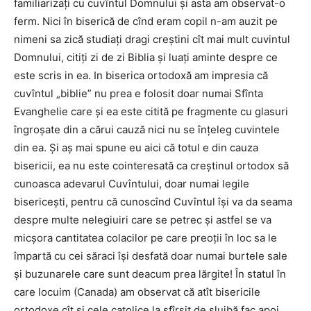
familiarizaţi cu cuvîntul Domnului şi asta am observat-o
ferm. Nici în biserică de cînd eram copil n-am auzit pe
nimeni sa zică studiaţi dragi creştini cît mai mult cuvintul
Domnului, citiţi zi de zi Biblia şi luaţi aminte despre ce
este scris in ea. In biserica ortodoxă am impresia că
cuvîntul „biblie” nu prea e folosit doar numai Sfînta
Evanghelie care şi ea este citită pe fragmente cu glasuri
îngroşate din a cărui cauză nici nu se înţeleg cuvintele
din ea. Şi aş mai spune eu aici că totul e din cauza
bisericii, ea nu este cointeresată ca creştinul ortodox să
cunoasca adevarul Cuvîntului, doar numai legile
bisericeşti, pentru că cunoscînd Cuvîntul îşi va da seama
despre multe nelegiuiri care se petrec şi astfel se va
micşora cantitatea colacilor pe care preoţii în loc sa le
împartă cu cei săraci îşi desfată doar numai burtele sale
şi buzunarele care sunt deacum prea lărgite! În statul în
care locuim (Canada) am observat că atît bisericile
ortodoxe cît şi cele catolice la sfîrşit de slujbă fac apoi