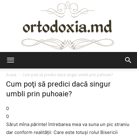
Ortodoxia.md
Acasă
Cum poţi să predici dacă singur umbli prin puhoaie?
Cum poţi să predici dacă singur
umbli prin puhoaie?
0
0
Sărut mîna părinte! întrebarea mea va suna un pic straniu
dar conform realităţii: Care este totuşi rolul Bisericii