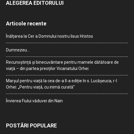
ALEGEREA EDITORULUI
Articole recente
Înălțarea la Cer a Domnului nostru Iisus Hristos
Dumnezeu…
Recunoștință și binecuvântare pentru mamele dătătoare de
viață – din partea preoților Vicariatului Orhei
Marșul pentru viață la cea de-a II-a ediție în s. Lucășeuca, r-l
Orhei: „Pentru viață, cu inimă curată”
Învierea Fiului văduvei din Nain
POSTĂRI POPULARE