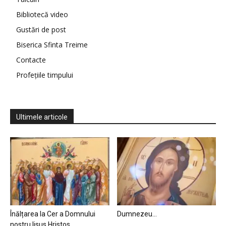
Bibliotecă video
Gustări de post
Biserica Sfinta Treime
Contacte
Profețiile timpului
Ultimele articole
Înălțarea la Cer a Domnului
Dumnezeu…
nostru Iisus Hristos