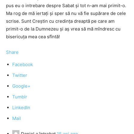
pus eu o intrebare despre Sabat şi tot n-am mai primit-o.
Ma rog de mă iertaţi şi sper să nu vă fie supărare de cele
scrise. Sunt Creştin cu credinţa dreaptă pe care am
primit-o de la Dumnezeu şi aş vrea să mă mîndresc cu
bisericuţa mea cea sfîntă!
Share
Facebook
Twitter
Google+
Tumblr
LinkedIn
Mail
Daniel
a întrebat
15 ani ago