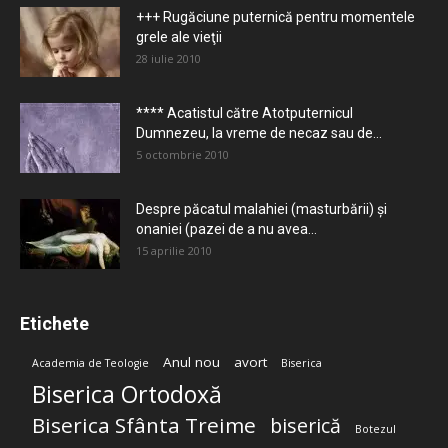
+++ Rugăciune puternică pentru momentele
grele ale vieţii
28 iulie 2010
**** Acatistul către Atotputernicul
Dumnezeu, la vreme de necaz sau de...
5 octombrie 2010
Despre păcatul malahiei (masturbării) şi
onaniei (pazei de a nu avea...
15 aprilie 2010
Etichete
Anul nou
avort
Academia de Teologie
Biserica
Biserica Ortodoxă
Biserica Sfânta Treime
biserică
Botezul