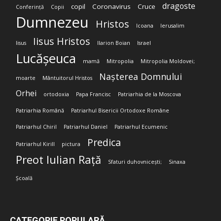
dragoste
copil
Coronavirus
Cruce
Conferință
Copii
Dumnezeu
Hristos
Icoana
Ierusalim
Iisus Hristos
Iisus
Ilarion Boian
Israel
Lucășeuca
mamă
Mitropolia
Mitropolia Moldovei;
Nașterea Domnului
moarte
Mântuitorul Hristos
Orhei
ortodoxia
Papa Francisc
Patriarhia de la Moscova
Patriarhia Română
Patriarhul Bisericii Ortodoxe Române
Patriarhul Chiril
Patriarhul Daniel
Patriarhul Ecumenic
Predica
Patriarhul Kirill
pictura
Preot Iulian Rață
Sfaturi duhovnicești;
Sinaxa
Școală
CATEGORIE POPULARĂ