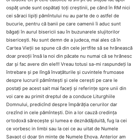
ospăţ unde sunt ospătaţi toţi creştinii, pe cănd în RM nici
cei săraci lipiţi pămîntului nu au parte de o astfel de
bucurie, pentru că banii pe care oamenii îi aduc sunt
băgaţi în aurul bisericii sau în buzunarele slujitorilor
bisericeşti. Nu sunt demn de a judeca, mai ales că în
Cartea Vieţii se spune că din cele jertfite să se hrănească
doar preoţii însă la noi din păcate nu numai că se hrănesc
dar şi fac avere din ele!!! Vreau totusi sa-mi raspundeţi la
întrebare şi pe lîngă învaţăturile şi cuvintele frumoase
despre lucruril pămînteşti şi cele cereşti pe care le
postaţi pe acest sait mai faceţi şi referinţe spre unii din
voi care au primit dreptul de a conduce Liturghiile
Domnului, predicînd despre împărăţia cerurilor dar
crezînd in cele pămînteşti. Din a lor cauză credinţa
ortodoxă săreceşte şi lumea e deznădăjduită, fug la cei
ce vorbesc in limbi sau la cei ce au uitat de Numele
Savaot ci doar ţin minte de Numele Ehova. Anterior am