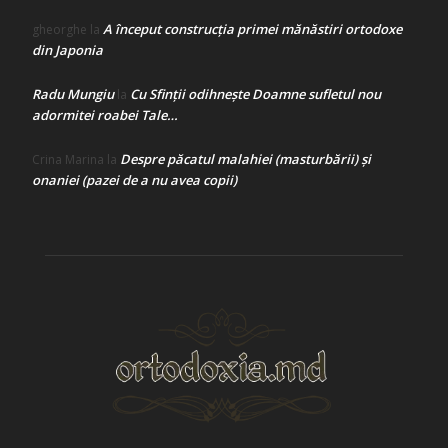
A început construcţia primei mănăstiri ortodoxe
gheorghe
la
din Japonia
Radu Mungiu
Cu Sfinții odihnește Doamne sufletul nou
la
adormitei roabei Tale…
Despre păcatul malahiei (masturbării) şi
Crina Marina
la
onaniei (pazei de a nu avea copii)