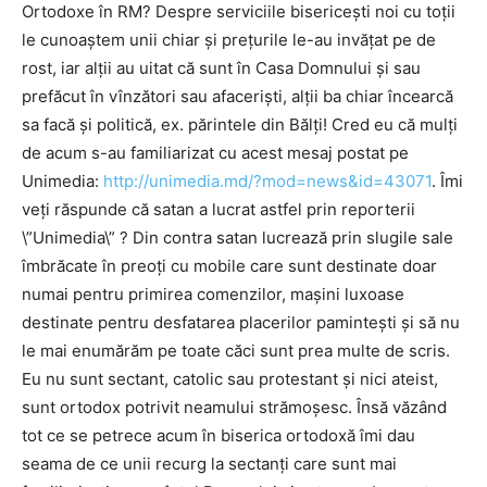
Ortodoxe în RM? Despre serviciile bisericeşti noi cu toţii
le cunoaştem unii chiar şi preţurile le-au invăţat pe de
rost, iar alţii au uitat că sunt în Casa Domnului şi sau
prefăcut în vînzători sau afacerişti, alţii ba chiar încearcă
sa facă şi politică, ex. părintele din Bălţi! Cred eu că mulţi
de acum s-au familiarizat cu acest mesaj postat pe
Unimedia:
http://unimedia.md/?mod=news&id=43071
. Îmi
veţi răspunde că satan a lucrat astfel prin reporterii
\”Unimedia\” ? Din contra satan lucrează prin slugile sale
îmbrăcate în preoţi cu mobile care sunt destinate doar
numai pentru primirea comenzilor, maşini luxoase
destinate pentru desfatarea placerilor paminteşti şi să nu
le mai enumărăm pe toate căci sunt prea multe de scris.
Eu nu sunt sectant, catolic sau protestant şi nici ateist,
sunt ortodox potrivit neamului strămoşesc. Însă văzând
tot ce se petrece acum în biserica ortodoxă îmi dau
seama de ce unii recurg la sectanţi care sunt mai