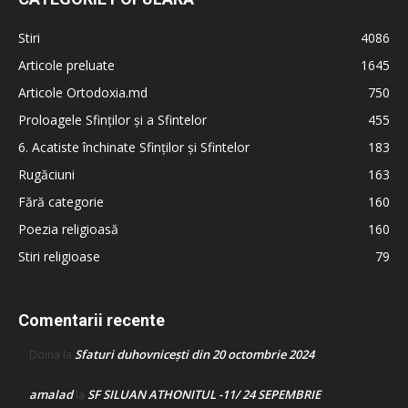
Stiri
4086
Articole preluate
1645
Articole Ortodoxia.md
750
Proloagele Sfinților și a Sfintelor
455
6. Acatiste închinate Sfinților și Sfintelor
183
Rugăciuni
163
Fără categorie
160
Poezia religioasă
160
Stiri religioase
79
Comentarii recente
Sfaturi duhovnicești din 20 octombrie 2024
Doina
la
amalad
SF SILUAN ATHONITUL -11/ 24 SEPEMBRIE
la