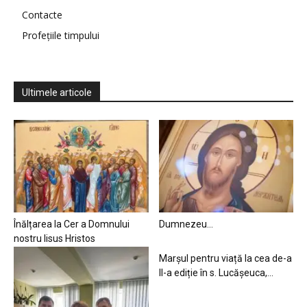
Contacte
Profețiile timpului
Ultimele articole
Înălțarea la Cer a Domnului
Dumnezeu…
nostru Iisus Hristos
Marșul pentru viață la cea de-a
II-a ediție în s. Lucășeuca,...