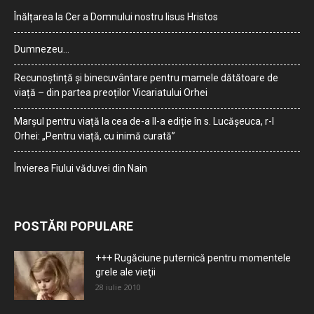
Înălțarea la Cer a Domnului nostru Iisus Hristos
Dumnezeu…
Recunoștință și binecuvântare pentru mamele dătătoare de
viață – din partea preoților Vicariatului Orhei
Marșul pentru viață la cea de-a II-a ediție în s. Lucășeuca, r-l
Orhei: „Pentru viață, cu inimă curată”
Învierea Fiului văduvei din Nain
POSTĂRI POPULARE
+++ Rugăciune puternică pentru momentele
grele ale vieţii
28 iulie 2010