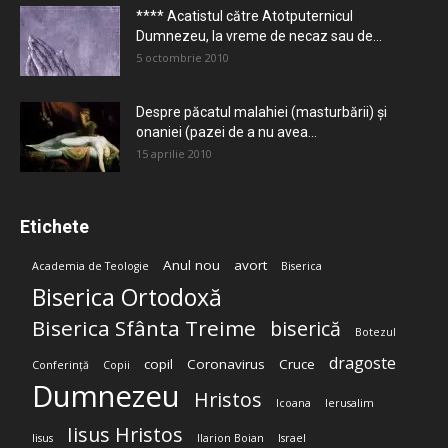
**** Acatistul către Atotputernicul
Dumnezeu, la vreme de necaz sau de...
5 octombrie 2010
Despre păcatul malahiei (masturbării) şi
onaniei (pazei de a nu avea...
15 aprilie 2010
Etichete
Anul nou
avort
Academia de Teologie
Biserica
Biserica Ortodoxă
Biserica Sfânta Treime
biserică
Botezul
dragoste
copil
Coronavirus
Cruce
Conferință
Copii
Dumnezeu
Hristos
Icoana
Ierusalim
Iisus Hristos
Iisus
Ilarion Boian
Israel