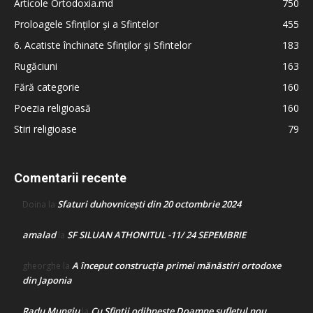
Articole Ortodoxia.md
750
Proloagele Sfinților și a Sfintelor
455
6. Acatiste închinate Sfinților și Sfintelor
183
Rugăciuni
163
Fără categorie
160
Poezia religioasă
160
Stiri religioase
79
Comentarii recente
Sfaturi duhovnicești din 20 octombrie 2024
Doina
la
amalad
SF SILUAN ATHONITUL -11/ 24 SEPEMBRIE
la
A început construcţia primei mănăstiri ortodoxe
gheorghe
la
din Japonia
Radu Mungiu
Cu Sfinții odihnește Doamne sufletul nou
la