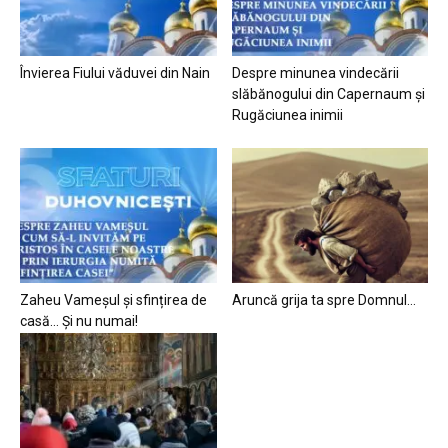
Învierea Fiului văduvei din Nain
Despre minunea vindecării
slăbănogului din Capernaum și
Rugăciunea inimii
Zaheu Vameșul și sfințirea de
Aruncă grija ta spre Domnul…
casă… Și nu numai!