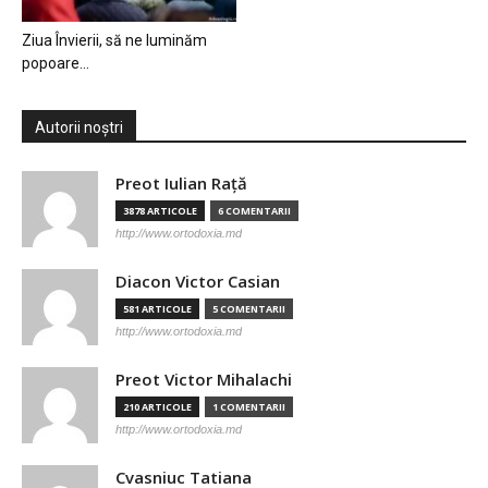
Ziua Învierii, să ne luminăm
popoare…
Autorii noștri
Preot Iulian Raţă
3878 ARTICOLE
6 COMENTARII
http://www.ortodoxia.md
Diacon Victor Casian
581 ARTICOLE
5 COMENTARII
http://www.ortodoxia.md
Preot Victor Mihalachi
210 ARTICOLE
1 COMENTARII
http://www.ortodoxia.md
Cvasniuc Tatiana