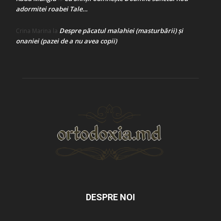
adormitei roabei Tale…
Despre păcatul malahiei (masturbării) şi
Crina Marina
la
onaniei (pazei de a nu avea copii)
DESPRE NOI