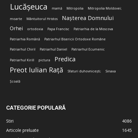
Lucășeuca
mamă
Mitropolia
Mitropolia Moldovei;
Nașterea Domnului
moarte
Mântuitorul Hristos
Orhei
ortodoxia
Papa Francisc
Patriarhia de la Moscova
Patriarhia Română
Patriarhul Bisericii Ortodoxe Române
Patriarhul Chiril
Patriarhul Daniel
Patriarhul Ecumenic
Predica
Patriarhul Kirill
pictura
Preot Iulian Rață
Sfaturi duhovnicești;
Sinaxa
Școală
CATEGORIE POPULARĂ
Stiri
4086
Articole preluate
1645