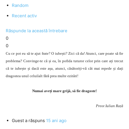
Random
Recent activ
Răspunde la această întrebare
0
0
Cu ce pot eu să te ajut frate? O iubești? Zici că da! Atunci, care poate să fie
problema? Convinge-te că și ea, în pofida tuturor celor prin care ați trecut
că te iubește și dacă este așa, atunci, căsătoriți-vă cât mai repede și dați
dragostea unul celuilalt fără prea multe ezitări!
Numai aveți mare grijă, să fie dragoste!
Preot Iulian Rață
Guest
a răspuns
15 ani ago