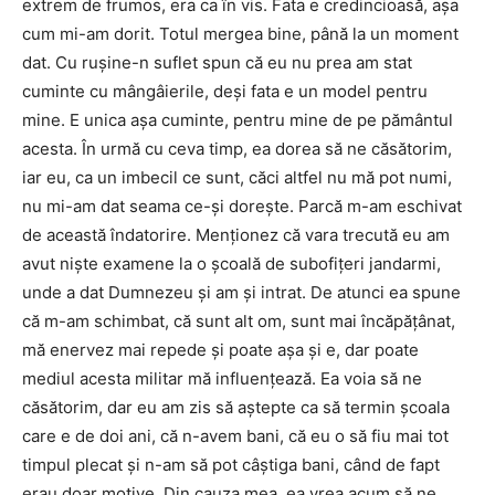
extrem de frumos, era ca în vis. Fata e credincioasă, aşa
cum mi-am dorit. Totul mergea bine, până la un moment
dat. Cu ruşine-n suflet spun că eu nu prea am stat
cuminte cu mângâierile, deşi fata e un model pentru
mine. E unica aşa cuminte, pentru mine de pe pământul
acesta. În urmă cu ceva timp, ea dorea să ne căsătorim,
iar eu, ca un imbecil ce sunt, căci altfel nu mă pot numi,
nu mi-am dat seama ce-şi doreşte. Parcă m-am eschivat
de această îndatorire. Menţionez că vara trecută eu am
avut nişte examene la o şcoală de subofiţeri jandarmi,
unde a dat Dumnezeu şi am şi intrat. De atunci ea spune
că m-am schimbat, că sunt alt om, sunt mai încăpăţânat,
mă enervez mai repede şi poate aşa şi e, dar poate
mediul acesta militar mă influenţează. Ea voia să ne
căsătorim, dar eu am zis să aştepte ca să termin şcoala
care e de doi ani, că n-avem bani, că eu o să fiu mai tot
timpul plecat şi n-am să pot câştiga bani, când de fapt
erau doar motive. Din cauza mea, ea vrea acum să ne