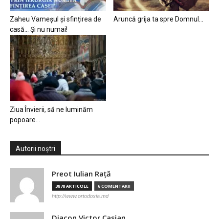
Zaheu Vameșul și sfințirea de
Aruncă grija ta spre Domnul…
casă… Și nu numai!
Ziua Învierii, să ne luminăm
popoare…
Autorii noștri
Preot Iulian Raţă
3878 ARTICOLE
6 COMENTARII
http://www.ortodoxia.md
Diacon Victor Casian