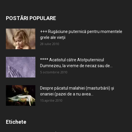
POSTĂRI POPULARE
+++ Rugăciune puternică pentru momentele
grele ale vieţii
28 iulie 2010
**** Acatistul către Atotputernicul
Dumnezeu, la vreme de necaz sau de...
5 octombrie 2010
Despre păcatul malahiei (masturbării) şi
onaniei (pazei de a nu avea...
15 aprilie 2010
Etichete