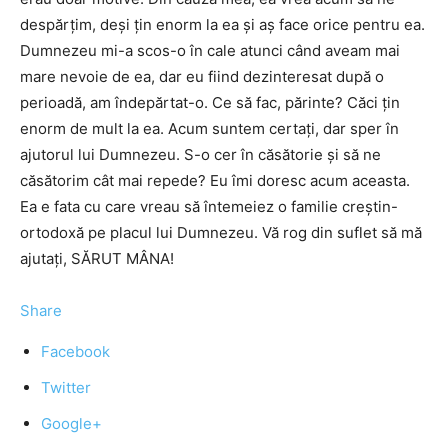
despărţim, deşi ţin enorm la ea şi aş face orice pentru ea.
Dumnezeu mi-a scos-o în cale atunci când aveam mai
mare nevoie de ea, dar eu fiind dezinteresat după o
perioadă, am îndepărtat-o. Ce să fac, părinte? Căci ţin
enorm de mult la ea. Acum suntem certaţi, dar sper în
ajutorul lui Dumnezeu. S-o cer în căsătorie şi să ne
căsătorim cât mai repede? Eu îmi doresc acum aceasta.
Ea e fata cu care vreau să întemeiez o familie creştin-
ortodoxă pe placul lui Dumnezeu. Vă rog din suflet să mă
ajutaţi, SĂRUT MÂNA!
Share
Facebook
Twitter
Google+