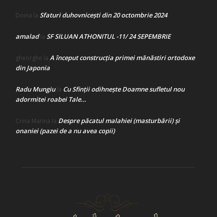
Sfaturi duhovnicești din 20 octombrie 2024
Doina
la
amalad
SF SILUAN ATHONITUL -11/ 24 SEPEMBRIE
la
A început construcţia primei mănăstiri ortodoxe
gheorghe
la
din Japonia
Radu Mungiu
Cu Sfinții odihnește Doamne sufletul nou
la
adormitei roabei Tale…
Despre păcatul malahiei (masturbării) şi
Crina Marina
la
onaniei (pazei de a nu avea copii)