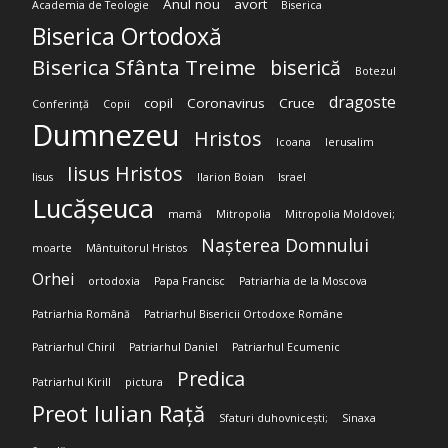
Anul nou
avort
Academia de Teologie
Biserica
Biserica Ortodoxă
Biserica Sfânta Treime
biserică
Botezul
dragoste
copil
Coronavirus
Cruce
Conferință
Copii
Dumnezeu
Hristos
Icoana
Ierusalim
Iisus Hristos
Iisus
Ilarion Boian
Israel
Lucășeuca
mamă
Mitropolia
Mitropolia Moldovei;
Nașterea Domnului
moarte
Mântuitorul Hristos
Orhei
ortodoxia
Papa Francisc
Patriarhia de la Moscova
Patriarhia Română
Patriarhul Bisericii Ortodoxe Române
Patriarhul Chiril
Patriarhul Daniel
Patriarhul Ecumenic
Predica
Patriarhul Kirill
pictura
Preot Iulian Rață
Sfaturi duhovnicești;
Sinaxa