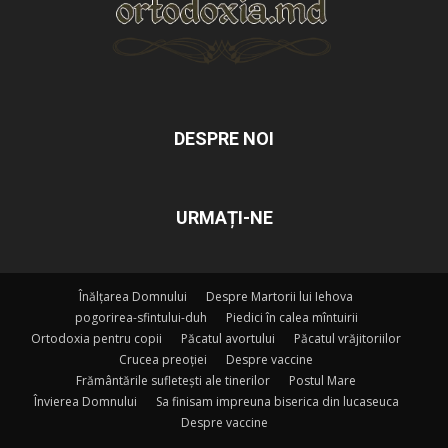
DESPRE NOI
URMAȚI-NE
Înălțarea Domnului
Despre Martorii lui Iehova
pogorirea-sfintului-duh
Piedici în calea mîntuirii
Ortodoxia pentru copii
Păcatul avortului
Păcatul vrăjitoriilor
Crucea preoției
Despre vaccine
Frământările sufletești ale tinerilor
Postul Mare
Învierea Domnului
Sa finisam impreuna biserica din lucaseuca
Despre vaccine