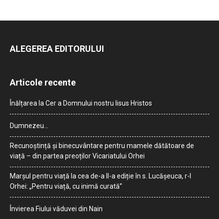
ALEGEREA EDITORULUI
Articole recente
Înălțarea la Cer a Domnului nostru Iisus Hristos
Dumnezeu…
Recunoștință și binecuvântare pentru mamele dătătoare de
viață – din partea preoților Vicariatului Orhei
Marșul pentru viață la cea de-a II-a ediție în s. Lucășeuca, r-l
Orhei: „Pentru viață, cu inimă curată”
Învierea Fiului văduvei din Nain