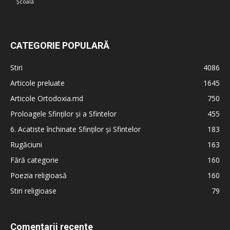
Școală
CATEGORIE POPULARĂ
Stiri
4086
Articole preluate
1645
Articole Ortodoxia.md
750
Proloagele Sfinților și a Sfintelor
455
6. Acatiste închinate Sfinților și Sfintelor
183
Rugăciuni
163
Fără categorie
160
Poezia religioasă
160
Stiri religioase
79
Comentarii recente