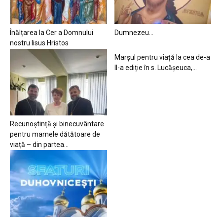
Înălțarea la Cer a Domnului
Dumnezeu…
nostru Iisus Hristos
Marșul pentru viață la cea de-a
II-a ediție în s. Lucășeuca,...
Recunoștință și binecuvântare
pentru mamele dătătoare de
viață – din partea...