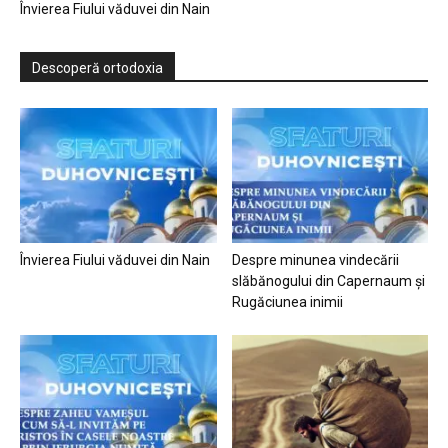
Învierea Fiului văduvei din Nain
Descoperă ortodoxia
Învierea Fiului văduvei din Nain
Despre minunea vindecării
slăbănogului din Capernaum și
Rugăciunea inimii