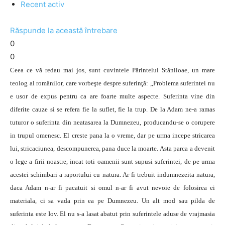
Recent activ
Răspunde la această întrebare
0
0
Ceea ce vă redau mai jos, sunt cuvintele Părintelui Stăniloae, un mare
teolog al românilor, care vorbeşte despre suferinţă: „Problema suferintei nu
e usor de expus pentru ca are foarte multe aspecte. Suferinta vine din
diferite cauze si se refera fie la suflet, fie la trup. De la Adam ne-a ramas
tuturor o suferinta din neatasarea la Dumnezeu, producandu-se o corupere
in trupul omenesc. El creste pana la o vreme, dar pe urma incepe stricarea
lui, stricaciunea, descompunerea, pana duce la moarte. Asta parca a devenit
o lege a firii noastre, incat toti oamenii sunt supusi suferintei, de pe urma
acestei schimbari a raportului cu natura. Ar fi trebuit indumnezeita natura,
daca Adam n-ar fi pacatuit si omul n-ar fi avut nevoie de folosirea ei
materiala, ci sa vada prin ea pe Dumnezeu. Un alt mod sau pilda de
suferinta este Iov. El nu s-a lasat abatut prin suferintele aduse de vrajmasia