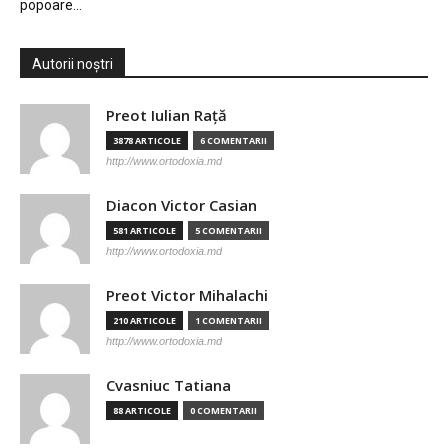
popoare…
Autorii noștri
Preot Iulian Raţă
3878 ARTICOLE
6 COMENTARII
http://www.ortodoxia.md
Diacon Victor Casian
581 ARTICOLE
5 COMENTARII
http://www.ortodoxia.md
Preot Victor Mihalachi
210 ARTICOLE
1 COMENTARII
http://www.ortodoxia.md
Cvasniuc Tatiana
88 ARTICOLE
0 COMENTARII