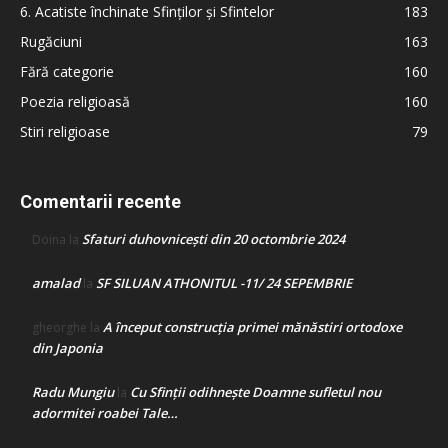
6. Acatiste închinate Sfinților și Sfintelor
183
Rugăciuni
163
Fără categorie
160
Poezia religioasă
160
Stiri religioase
79
Comentarii recente
Sfaturi duhovnicești din 20 octombrie 2024
Doina
la
amalad
SF SILUAN ATHONITUL -11/ 24 SEPEMBRIE
la
A început construcţia primei mănăstiri ortodoxe
gheorghe
la
din Japonia
Radu Mungiu
Cu Sfinții odihnește Doamne sufletul nou
la
adormitei roabei Tale…