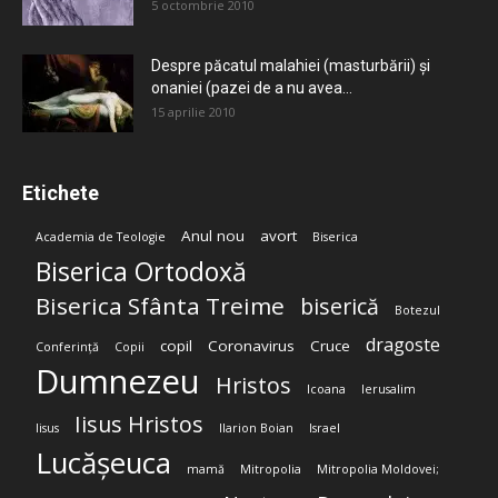
5 octombrie 2010
Despre păcatul malahiei (masturbării) şi
onaniei (pazei de a nu avea...
15 aprilie 2010
Etichete
Anul nou
avort
Academia de Teologie
Biserica
Biserica Ortodoxă
Biserica Sfânta Treime
biserică
Botezul
dragoste
copil
Coronavirus
Cruce
Conferință
Copii
Dumnezeu
Hristos
Icoana
Ierusalim
Iisus Hristos
Iisus
Ilarion Boian
Israel
Lucășeuca
mamă
Mitropolia
Mitropolia Moldovei;