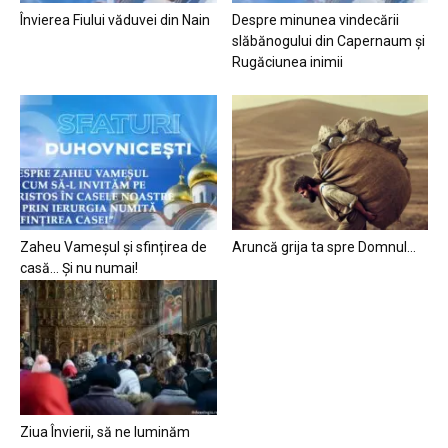
Învierea Fiului văduvei din Nain
Despre minunea vindecării
slăbănogului din Capernaum și
Rugăciunea inimii
Zaheu Vameșul și sfințirea de
Aruncă grija ta spre Domnul…
casă… Și nu numai!
Ziua Învierii, să ne luminăm