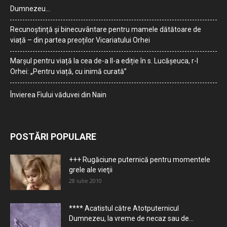
Dumnezeu…
Recunoștință și binecuvântare pentru mamele dătătoare de
viață – din partea preoților Vicariatului Orhei
Marșul pentru viață la cea de-a II-a ediție în s. Lucășeuca, r-l
Orhei: „Pentru viață, cu inimă curată”
Învierea Fiului văduvei din Nain
POSTĂRI POPULARE
+++ Rugăciune puternică pentru momentele
grele ale vieţii
28 iulie 2010
**** Acatistul către Atotputernicul
Dumnezeu, la vreme de necaz sau de...