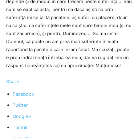
depinde și de modul în care trecem peste suferință… Sau
cum se explică asta, pentru că dacă aș ști că prin
suferință mi se iartă păcatele, aş suferi cu plăcere, doar
ca să știu, că suferințele mele sunt spre binele meu (și nu
sunt zădarnice), și pentru Dumnezeu…. Să ma ierte
Domnul, că poate nu am prea mari suferințe în viaţă
raportând la păcatele care le-am făcut. Ma scuzați, poate
e prea îndrăzneață întrebarea mea, dar va rog dați-mi un
răspuns (bineânțeles că) cu aproximație. Mulțumesc!
Share
Facebook
Twitter
Google+
Tumblr