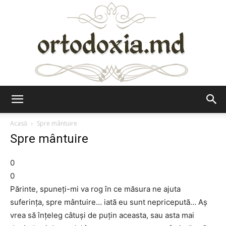
Ortodoxia.md
Acasă
Spre mântuire
Spre mântuire
0
0
Părinte, spuneți-mi va rog în ce măsura ne ajuta
suferința, spre mântuire… iată eu sunt nepricepută… Aș
vrea să înțeleg câtuşi de puțin aceasta, sau asta mai