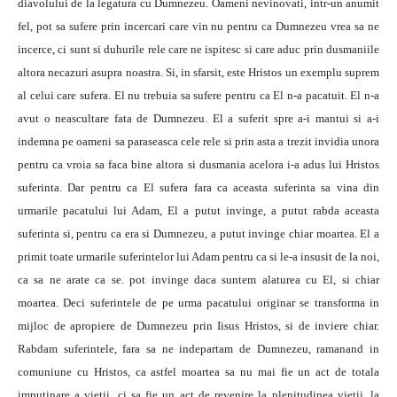
diavolului de la legatura cu Dumnezeu. Oameni nevinovati, intr-un anumit
fel, pot sa sufere prin incercari care vin nu pentru ca Dumnezeu vrea sa ne
incerce, ci sunt si duhurile rele care ne ispitesc si care aduc prin dusmaniile
altora necazuri asupra noastra. Si, in sfarsit, este Hristos un exemplu suprem
al celui care sufera. El nu trebuia sa sufere pentru ca El n-a pacatuit. El n-a
avut o neascultare fata de Dumnezeu. El a suferit spre a-i mantui si a-i
indemna pe oameni sa paraseasca cele rele si prin asta a trezit invidia unora
pentru ca vroia sa faca bine altora si dusmania acelora i-a adus lui Hristos
suferinta. Dar pentru ca El sufera fara ca aceasta suferinta sa vina din
urmarile pacatului lui Adam, El a putut invinge, a putut rabda aceasta
suferinta si, pentru ca era si Dumnezeu, a putut invinge chiar moartea. El a
primit toate urmarile suferintelor lui Adam pentru ca si le-a insusit de la noi,
ca sa ne arate ca se. pot invinge daca suntem alaturea cu El, si chiar
moartea. Deci suferintele de pe urma pacatului originar se transforma in
mijloc de apropiere de Dumnezeu prin Iisus Hristos, si de inviere chiar.
Rabdam suferintele, fara sa ne indepartam de Dumnezeu, ramanand in
comuniune cu Hristos, ca astfel moartea sa nu mai fie un act de totala
imputinare a vietii, ci sa fie un act de revenire la plenitudinea vietii, la