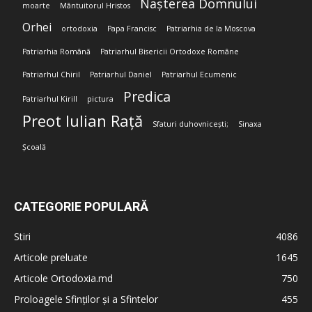
Nașterea Domnului
moarte
Mântuitorul Hristos
Orhei
ortodoxia
Papa Francisc
Patriarhia de la Moscova
Patriarhia Română
Patriarhul Bisericii Ortodoxe Române
Patriarhul Chiril
Patriarhul Daniel
Patriarhul Ecumenic
Predica
Patriarhul Kirill
pictura
Preot Iulian Rață
Sfaturi duhovnicești;
Sinaxa
Școală
CATEGORIE POPULARĂ
Stiri
4086
Articole preluate
1645
Articole Ortodoxia.md
750
Proloagele Sfinților și a Sfintelor
455