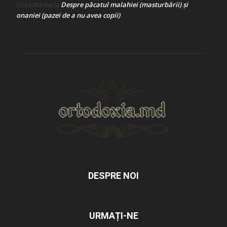
Despre păcatul malahiei (masturbării) şi
Crina Marina
la
onaniei (pazei de a nu avea copii)
DESPRE NOI
URMAȚI-NE