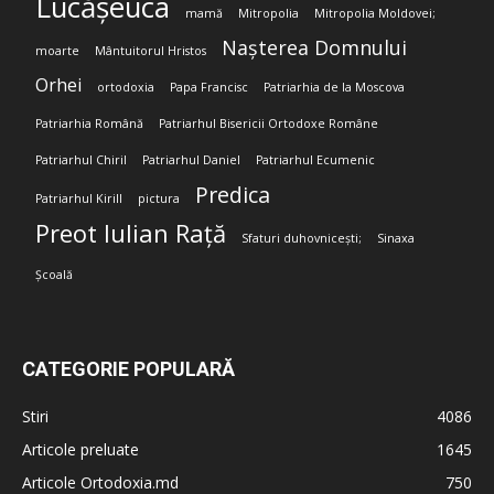
Lucășeuca
mamă
Mitropolia
Mitropolia Moldovei;
Nașterea Domnului
moarte
Mântuitorul Hristos
Orhei
ortodoxia
Papa Francisc
Patriarhia de la Moscova
Patriarhia Română
Patriarhul Bisericii Ortodoxe Române
Patriarhul Chiril
Patriarhul Daniel
Patriarhul Ecumenic
Predica
Patriarhul Kirill
pictura
Preot Iulian Rață
Sfaturi duhovnicești;
Sinaxa
Școală
CATEGORIE POPULARĂ
Stiri
4086
Articole preluate
1645
Articole Ortodoxia.md
750