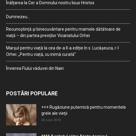
Înălțarea la Cer a Domnului nostru Iisus Hristos
Dumnezeu…
Recunoștință și binecuvântare pentru mamele dătătoare de
viață – din partea preoților Vicariatului Orhei
Marșul pentru viață la cea de-a II-a ediție în s. Lucășeuca, r-l
Orhei: „Pentru viață, cu inimă curată”
Învierea Fiului văduvei din Nain
POSTĂRI POPULARE
+++ Rugăciune puternică pentru momentele
grele ale vieţii
28 iulie 2010