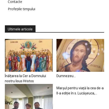
Contacte
Profețiile timpului
Ultimele articole
Înălțarea la Cer a Domnului
Dumnezeu…
nostru Iisus Hristos
Marșul pentru viață la cea de-a
II-a ediție în s. Lucășeuca,...