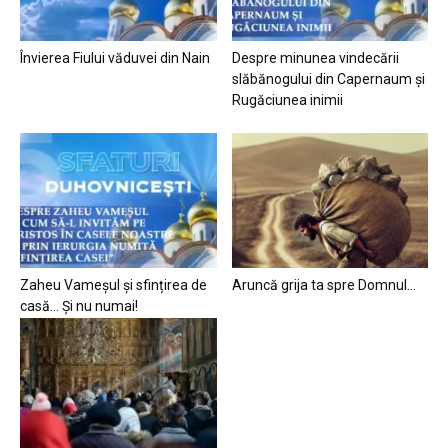
Învierea Fiului văduvei din Nain
Despre minunea vindecării
slăbănogului din Capernaum și
Rugăciunea inimii
Zaheu Vameșul și sfințirea de
Aruncă grija ta spre Domnul…
casă… Și nu numai!