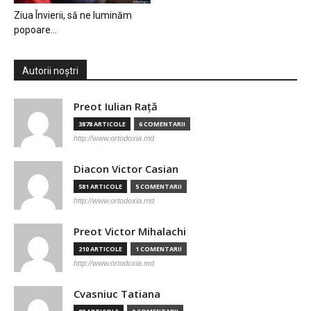
Ziua Învierii, să ne luminăm
popoare…
Autorii noștri
Preot Iulian Raţă
3878 ARTICOLE
6 COMENTARII
http://www.ortodoxia.md
Diacon Victor Casian
581 ARTICOLE
5 COMENTARII
http://www.ortodoxia.md
Preot Victor Mihalachi
210 ARTICOLE
1 COMENTARII
http://www.ortodoxia.md
Cvasniuc Tatiana