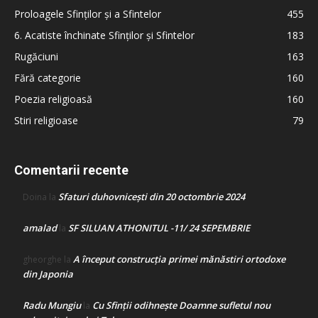
Proloagele Sfinților și a Sfintelor
455
6. Acatiste închinate Sfinților și Sfintelor
183
Rugăciuni
163
Fără categorie
160
Poezia religioasă
160
Stiri religioase
79
Comentarii recente
Sfaturi duhovnicești din 20 octombrie 2024
Doina
la
amalad
SF SILUAN ATHONITUL -11/ 24 SEPEMBRIE
la
A început construcţia primei mănăstiri ortodoxe
gheorghe
la
din Japonia
Radu Mungiu
Cu Sfinții odihnește Doamne sufletul nou
la