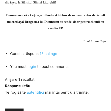
săvârșesc la Sfârșitul Sfintei Liturghii!
Dumnezeu o să vă ajute, e milostiv și iubitor de oameni, chiar dacă unii
nu cred așa! Dragostea lui Dumnezeu nu scade, doar pentru că unii nu
cred în El!
Preot Iulian Rață
Guest
a răspuns
15 ani ago
You must
login
to post comments
Afișare 1 rezultat
Răspunsul tău
Te rog să te
autentifici
mai întâi pentru a trimite.