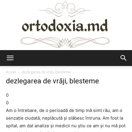
Ortodoxia.md
Acasă
dezlegarea de vrăji, blesteme
dezlegarea de vrăji, blesteme
0
0
Am o întrebare, de o perioadă de timp mă simt rău, am o
senzaţie ciudată, neplăcută şi slăbesc întruna. Am fost la
spital, am dat analize şi medicii nu ştiu ce am şi nu mă pot