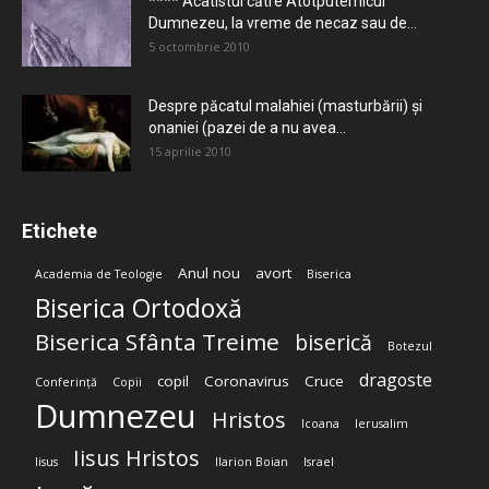
**** Acatistul către Atotputernicul
Dumnezeu, la vreme de necaz sau de...
5 octombrie 2010
Despre păcatul malahiei (masturbării) şi
onaniei (pazei de a nu avea...
15 aprilie 2010
Etichete
Anul nou
avort
Academia de Teologie
Biserica
Biserica Ortodoxă
Biserica Sfânta Treime
biserică
Botezul
dragoste
copil
Coronavirus
Cruce
Conferință
Copii
Dumnezeu
Hristos
Icoana
Ierusalim
Iisus Hristos
Iisus
Ilarion Boian
Israel