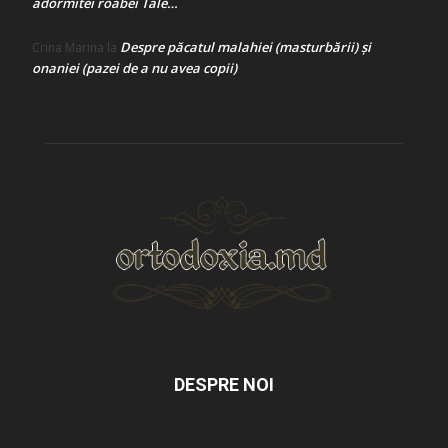
adormitei roabei Tale…
Despre păcatul malahiei (masturbării) şi
Crina Marina
la
onaniei (pazei de a nu avea copii)
DESPRE NOI