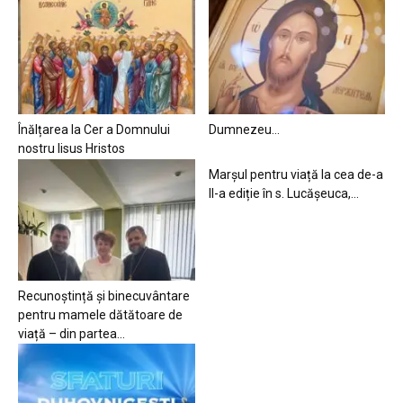
Înălțarea la Cer a Domnului
Dumnezeu…
nostru Iisus Hristos
Marșul pentru viață la cea de-a
II-a ediție în s. Lucășeuca,...
Recunoștință și binecuvântare
pentru mamele dătătoare de
viață – din partea...