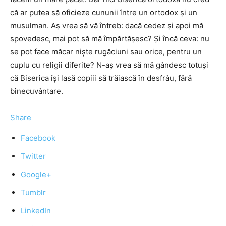
că ar putea să oficieze cununii între un ortodox şi un
musulman. Aş vrea să vă întreb: dacă cedez şi apoi mă
spovedesc, mai pot să mă împărtăşesc? Şi încă ceva: nu
se pot face măcar nişte rugăciuni sau orice, pentru un
cuplu cu religii diferite? N-aş vrea să mă gândesc totuşi
că Biserica îşi lasă copiii să trăiască în desfrâu, fără
binecuvântare.
Share
Facebook
Twitter
Google+
Tumblr
LinkedIn