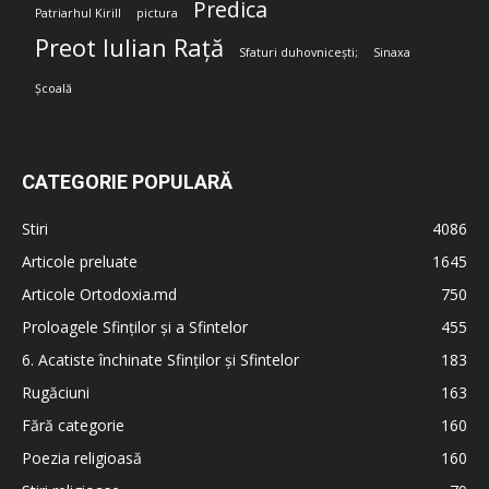
Predica
Patriarhul Kirill
pictura
Preot Iulian Rață
Sfaturi duhovnicești;
Sinaxa
Școală
CATEGORIE POPULARĂ
Stiri
4086
Articole preluate
1645
Articole Ortodoxia.md
750
Proloagele Sfinților și a Sfintelor
455
6. Acatiste închinate Sfinților și Sfintelor
183
Rugăciuni
163
Fără categorie
160
Poezia religioasă
160