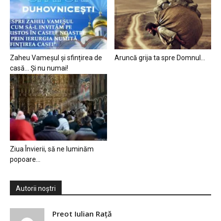
Zaheu Vameșul și sfințirea de
Aruncă grija ta spre Domnul…
casă… Și nu numai!
Ziua Învierii, să ne luminăm
popoare…
Autorii noștri
Preot Iulian Raţă