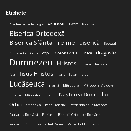
Etichete
Anul nou
avort
Academia de Teologie
Biserica
Biserica Ortodoxă
Biserica Sfânta Treime
biserică
Botezul
dragoste
copil
Coronavirus
Cruce
Conferință
Copii
Dumnezeu
Hristos
Icoana
Ierusalim
Iisus Hristos
Iisus
Ilarion Boian
Israel
Lucășeuca
mamă
Mitropolia
Mitropolia Moldovei;
Nașterea Domnului
moarte
Mântuitorul Hristos
Orhei
ortodoxia
Papa Francisc
Patriarhia de la Moscova
Patriarhia Română
Patriarhul Bisericii Ortodoxe Române
Patriarhul Chiril
Patriarhul Daniel
Patriarhul Ecumenic