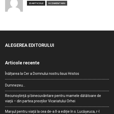
23 ARTICOLE
0 COMENTARII
ALEGEREA EDITORULUI
Articole recente
Înălțarea la Cer a Domnului nostru Iisus Hristos
Dumnezeu…
Recunoștință și binecuvântare pentru mamele dătătoare de
viață – din partea preoților Vicariatului Orhei
Marșul pentru viață la cea de-a II-a ediție în s. Lucășeuca, r-l