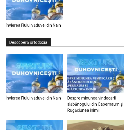
Învierea Fiului văduvei din Nain
Descoperă ortodoxia
Învierea Fiului văduvei din Nain
Despre minunea vindecării
slăbănogului din Capernaum și
Rugăciunea inimii