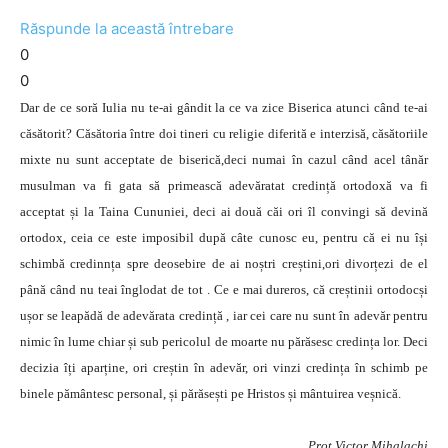
Răspunde la această întrebare
0
0
Dar de ce soră Iulia nu te-ai gândit la ce va zice Biserica atunci când te-ai
căsătorit? Căsătoria între doi tineri cu religie diferită e interzisă, căsătoriile
mixte nu sunt acceptate de biserică,deci numai în cazul când acel tânăr
musulman va fi gata să primească adevăratat credință ortodoxă va fi
acceptat și la Taina Cununiei, deci ai două căi ori îl convingi să devină
ortodox, ceia ce este imposibil după câte cunosc eu, pentru că ei nu își
schimbă credinnța spre deosebire de ai noștri creștini,ori divorțezi de el
până când nu teai înglodat de tot . Ce e mai dureros, că creștinii ortodocși
ușor se leapădă de adevărata credință , iar cei care nu sunt în adevăr pentru
nimic în lume chiar și sub pericolul de moarte nu părăsesc credința lor. Deci
decizia îți aparține, ori creștin în adevăr, ori vinzi credința în schimb pe
binele pământesc personal, și părăsești pe Hristos și mântuirea veșnică.
Prot Victor Mihalachi