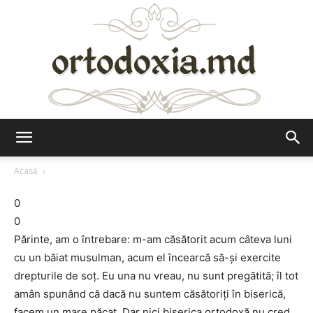
Ortodoxia.md
Acasă
0
0
Părinte, am o întrebare: m-am căsătorit acum câteva luni
cu un băiat musulman, acum el încearcă să-şi exercite
drepturile de soţ. Eu una nu vreau, nu sunt pregătită; îl tot
amân spunând că dacă nu suntem căsătoriţi în biserică,
facem un mare păcat. Dar nici biserica ortodoxă nu cred