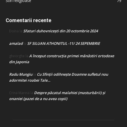
Stiri religioase
79
Comentarii recente
Sfaturi duhovnicești din 20 octombrie 2024
Doina
la
amalad
SF SILUAN ATHONITUL -11/ 24 SEPEMBRIE
la
A început construcţia primei mănăstiri ortodoxe
gheorghe
la
din Japonia
Radu Mungiu
Cu Sfinții odihnește Doamne sufletul nou
la
adormitei roabei Tale…
Despre păcatul malahiei (masturbării) şi
Crina Marina
la
onaniei (pazei de a nu avea copii)