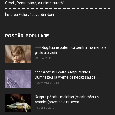
Orhei: „Pentru viață, cu inimă curată”
Învierea Fiului văduvei din Nain
POSTĂRI POPULARE
+++ Rugăciune puternică pentru momentele
grele ale vieţii
28 iulie 2010
**** Acatistul către Atotputernicul
Dumnezeu, la vreme de necaz sau de...
5 octombrie 2010
Despre păcatul malahiei (masturbării) şi
onaniei (pazei de a nu avea...
15 aprilie 2010