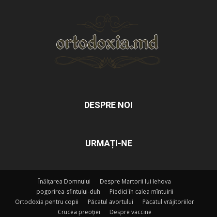
DESPRE NOI
URMAȚI-NE
Înălțarea Domnului
Despre Martorii lui Iehova
pogorirea-sfintului-duh
Piedici în calea mîntuirii
Ortodoxia pentru copii
Păcatul avortului
Păcatul vrăjitoriilor
Crucea preoției
Despre vaccine