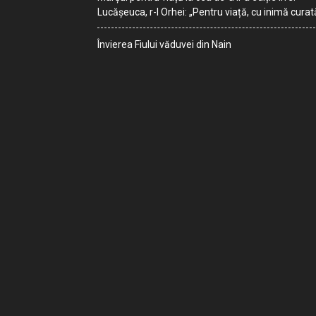
Lucășeuca, r-l Orhei: „Pentru viață, cu inimă curat
Învierea Fiului văduvei din Nain