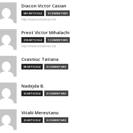
Diacon Victor Casian
581 ARTICOLE
5 COMENTARII
http://www.ortodoxia.md
Preot Victor Mihalachi
210 ARTICOLE
1 COMENTARII
http://www.ortodoxia.md
Cvasniuc Tatiana
88 ARTICOLE
0 COMENTARII
Nadejda B.
32 ARTICOLE
0 COMENTARII
Vitalii Mereutanu
23 ARTICOLE
0 COMENTARII