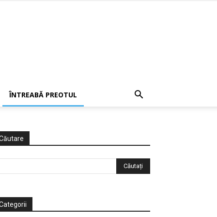
ÎNTREABĂ PREOTUL
Căutare
Categorii