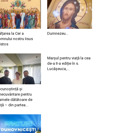
ălțarea la Cer a
Dumnezeu…
mnului nostru Iisus
istos
Marșul pentru viață la cea
de-a II-a ediție în s.
Lucășeuca,...
cunoștință și
necuvântare pentru
mele dătătoare de
ață – din partea...