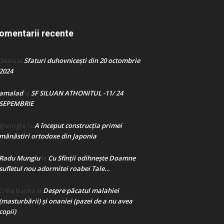
omentarii recente
Sfaturi duhovnicești din 20 octombrie
Doina
la
2024
amalad
SF SILUAN ATHONITUL -11/ 24
la
SEPEMBRIE
A început construcţia primei
gheorghe
la
mănăstiri ortodoxe din Japonia
Radu Mungiu
Cu Sfinții odihnește Doamne
la
sufletul nou adormitei roabei Tale…
Despre păcatul malahiei
Crina Marina
la
(masturbării) şi onaniei (pazei de a nu avea
copii)