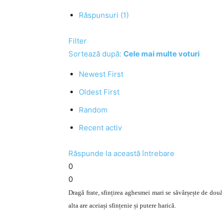
Răspunsuri (1)
Filter
Sortează după:
Cele mai multe voturi
Newest First
Oldest First
Random
Recent activ
Răspunde la această întrebare
0
0
Dragă frate, sfințirea aghesmei mari se săvârșește de două
alta are aceiași sfințenie și putere harică.