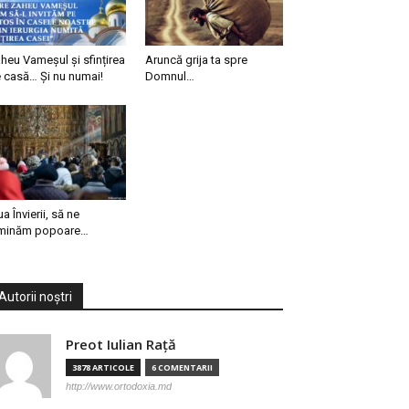
heu Vameșul și sfințirea
Aruncă grija ta spre
 casă… Și nu numai!
Domnul…
ua Învierii, să ne
minăm popoare…
Autorii noștri
Preot Iulian Raţă
3878 ARTICOLE
6 COMENTARII
http://www.ortodoxia.md