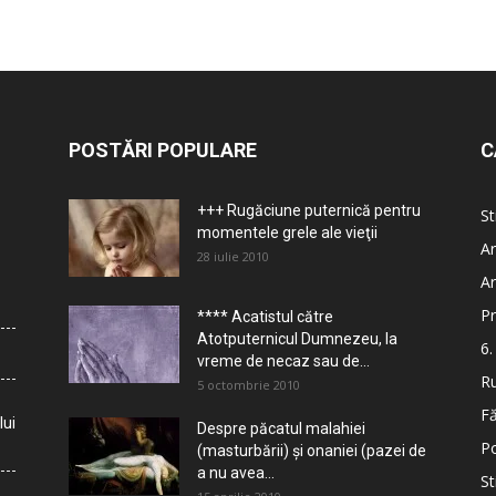
POSTĂRI POPULARE
C
+++ Rugăciune puternică pentru
St
momentele grele ale vieţii
Ar
28 iulie 2010
Ar
Pr
**** Acatistul către
Atotputernicul Dumnezeu, la
6.
vreme de necaz sau de...
Ru
5 octombrie 2010
Fă
lui
Despre păcatul malahiei
Po
(masturbării) şi onaniei (pazei de
a nu avea...
St