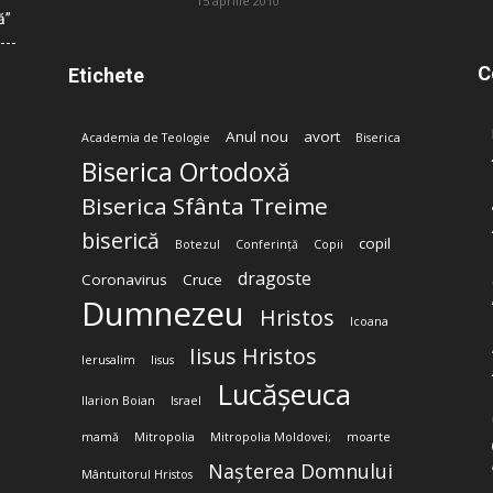
15 aprilie 2010
ă”
C
Etichete
Anul nou
avort
Academia de Teologie
Biserica
Biserica Ortodoxă
Biserica Sfânta Treime
biserică
copil
Botezul
Conferință
Copii
dragoste
Coronavirus
Cruce
Dumnezeu
Hristos
Icoana
Iisus Hristos
Ierusalim
Iisus
Lucășeuca
Ilarion Boian
Israel
mamă
Mitropolia
Mitropolia Moldovei;
moarte
Nașterea Domnului
Mântuitorul Hristos