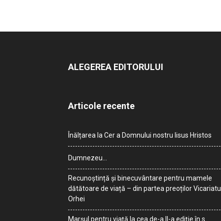
ALEGEREA EDITORULUI
Articole recente
Înălțarea la Cer a Domnului nostru Iisus Hristos
Dumnezeu…
Recunoștință și binecuvântare pentru mamele
dătătoare de viață – din partea preoților Vicariatu
Orhei
Marșul pentru viață la cea de-a II-a ediție în s.