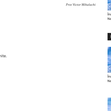
Prot Victor Mihalachi
În
Na
mite.
În
Na