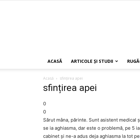
ACASĂ
ARTICOLE ŞI STUDII
RUGĂ
Acasă
sfințirea apei
sfințirea apei
0
0
Sărut mâna, părinte. Sunt asistent medical şi
se ia aghiasma, dar este o problemă, pe 5 ia
cabinet şi ne-a adus deja aghiasma la tot per