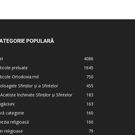
ATEGORIE POPULARĂ
iri
4086
ticole preluate
1645
ticole Ortodoxia.md
750
oloagele Sfinților și a Sfintelor
455
 Acatiste închinate Sfinților și Sfintelor
183
găciuni
163
ră categorie
160
ezia religioasă
160
iri religioase
79