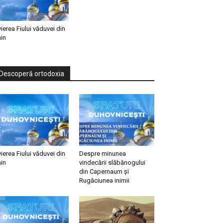
vierea Fiului văduvei din
in
Descoperă ortodoxia
vierea Fiului văduvei din
Despre minunea
in
vindecării slăbănogului
din Capernaum și
Rugăciunea inimii