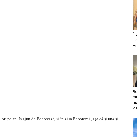
În
Do
Hr
Re
bi
ma
vi
 ori pe an, în ajun de Bobotează, și în ziua Bobotezei , așa că și una și