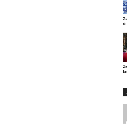
Za
de
Zi
lu