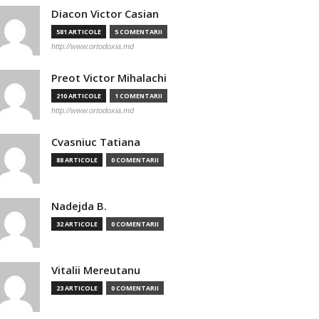
Diacon Victor Casian
581 ARTICOLE
5 COMENTARII
http://www.ortodoxia.md
Preot Victor Mihalachi
210 ARTICOLE
1 COMENTARII
http://www.ortodoxia.md
Cvasniuc Tatiana
88 ARTICOLE
0 COMENTARII
Nadejda B.
32 ARTICOLE
0 COMENTARII
Vitalii Mereutanu
23 ARTICOLE
0 COMENTARII