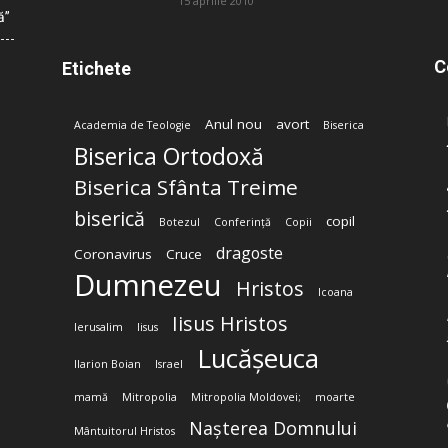
15 aprilie 2010
ă”
C
Etichete
Anul nou
avort
Academia de Teologie
Biserica
Biserica Ortodoxă
Biserica Sfânta Treime
biserică
copil
Botezul
Conferință
Copii
dragoste
Coronavirus
Cruce
Dumnezeu
Hristos
Icoana
Iisus Hristos
Ierusalim
Iisus
Lucășeuca
Ilarion Boian
Israel
mamă
Mitropolia
Mitropolia Moldovei;
moarte
Nașterea Domnului
Mântuitorul Hristos