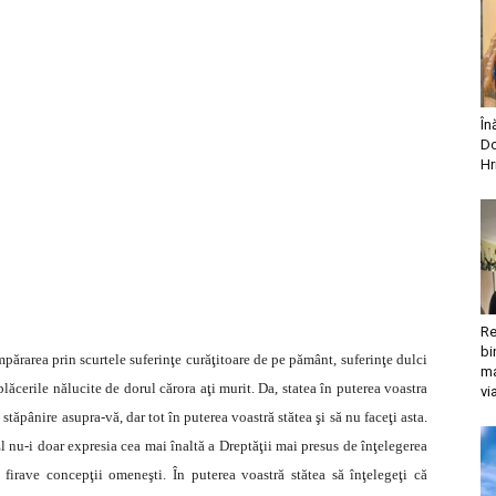
În
Do
Hr
Re
bi
mpărarea prin scurtele suferinţe curăţitoare de pe pământ, suferinţe dulci
ma
lăcerile nălucite de dorul cărora aţi murit. Da, statea în puterea voastra
vi
stăpânire asupra-vă, dar tot în puterea voastră stătea şi să nu faceţi asta.
El nu-i doar expresia cea mai înaltă a Dreptăţii mai presus de înţelegerea
firave concepţii omeneşti. În puterea voastră stătea să înţelegeţi că