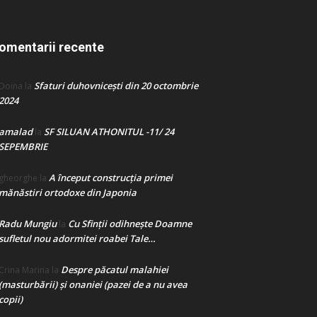
omentarii recente
Sfaturi duhovnicești din 20 octombrie
Doina
la
2024
amalad
SF SILUAN ATHONITUL -11/ 24
la
SEPEMBRIE
A început construcţia primei
gheorghe
la
mănăstiri ortodoxe din Japonia
Radu Mungiu
Cu Sfinții odihnește Doamne
la
sufletul nou adormitei roabei Tale…
Despre păcatul malahiei
Crina Marina
la
(masturbării) şi onaniei (pazei de a nu avea
copii)