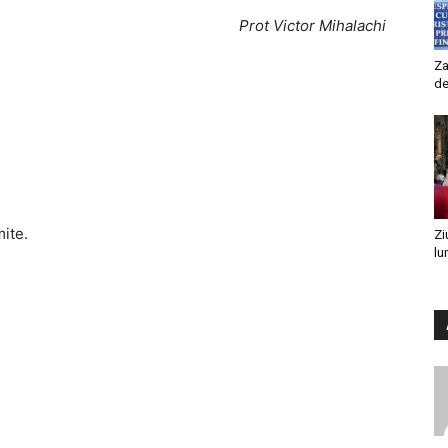
Prot Victor Mihalachi
Za
de
mite.
Zi
lu