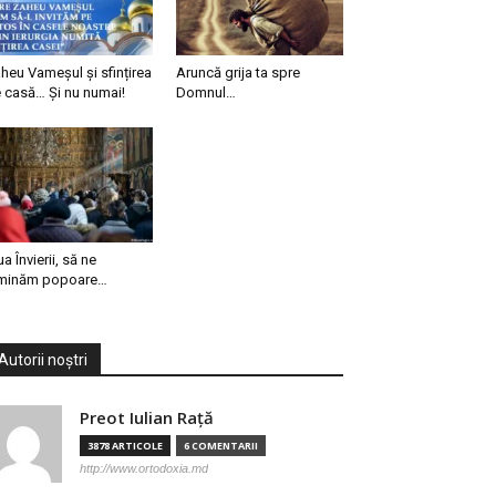
heu Vameșul și sfințirea
Aruncă grija ta spre
 casă… Și nu numai!
Domnul…
ua Învierii, să ne
minăm popoare…
Autorii noștri
Preot Iulian Raţă
3878 ARTICOLE
6 COMENTARII
http://www.ortodoxia.md