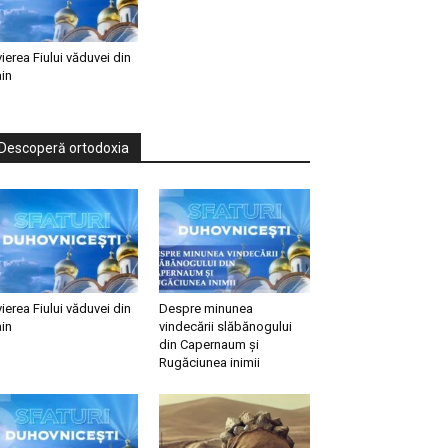
vierea Fiului văduvei din
in
Descoperă ortodoxia
vierea Fiului văduvei din
Despre minunea
in
vindecării slăbănogului
din Capernaum și
Rugăciunea inimii