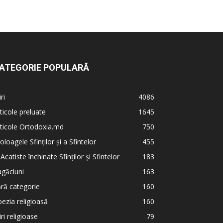
ATEGORIE POPULARĂ
iri
4086
ticole preluate
1645
ticole Ortodoxia.md
750
oloagele Sfinților și a Sfintelor
455
 Acatiste închinate Sfinților și Sfintelor
183
găciuni
163
ră categorie
160
ezia religioasă
160
iri religioase
79