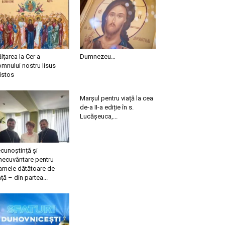
ălțarea la Cer a
Dumnezeu…
mnului nostru Iisus
istos
Marșul pentru viață la cea
de-a II-a ediție în s.
Lucășeuca,...
cunoștință și
necuvântare pentru
mele dătătoare de
ață – din partea...