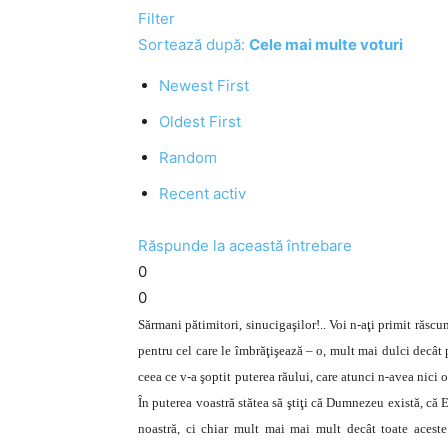
Filter
Sortează după:
Cele mai multe voturi
Newest First
Oldest First
Random
Recent activ
Răspunde la această întrebare
0
0
Sărmani pătimitori, sinucigaşilor!.. Voi n-aţi primit răscu
pentru cel care le îmbrăţişează – o, mult mai dulci decât p
ceea ce v-a şoptit puterea răului, care atunci n-avea nici o 
În puterea voastră stătea să ştiţi că Dumnezeu există, că 
noastră, ci chiar mult mai mai mult decât toate aceste 