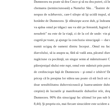
Dumnezeu nu poate să dea Cruce şi să nu dea puteri, că în
chemarea (neminciunoasă) a Numelui Său…”Înainte de si
nespus de scârbavnic, care-l sileşte să îşi ucidă trupul, 
hotărâte de Dumnezeu. Şi sfătuieşte acest duh, şi îndeamnă
va apăsa omul pe trăgaci sau va sări pe fereastră, fugind
nesuferit” nu este de la viaţă, ci de la cel de unde: vin 
cugetă pe toate, şi ajunge la concluzia sinucigaşă — dar 
numit ucigaş de oameni dintru început…Omul nu face 
diavolului, să ia asupra sa, fără să vadă asta, păcatul d
rugăciune cu pocăinţă, un singur semn al mântuitoarei Cru
păienjenişul răului este rupt, omul este mântuit prin put
de credincioşie faţă de Dumnezeu – şi omul e izbăvit! Dar
pricep că în preajma lor stătea sau poate că stă încă ori 
doar sensibilitatea duhovnicească şi luarea-aminte duho
creştini) de lucrarile şi manifestarile duhurilor rele, d
Dumnezeu. 90% din sinucigaşi fac ultimul lor pas sub în
8,44). Şi propriu-zis, mai fiecare sinucidere este ucidere