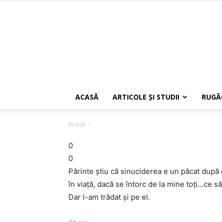
ACASĂ
ARTICOLE ŞI STUDII
RUGĂ
Acasă
0
0
Părinte ştiu că sinuciderea e un păcat după
în viaţă, dacă se întorc de la mine toţi…ce s
Dar l-am trădat şi pe el.