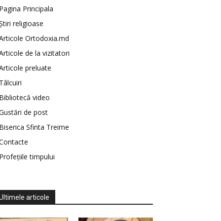
Pagina Principala
Știri religioase
Articole Ortodoxia.md
Articole de la vizitatori
Articole preluate
Tâlcuiri
Bibliotecă video
Gustări de post
Biserica Sfinta Treime
Contacte
Profețiile timpului
Ultimele articole