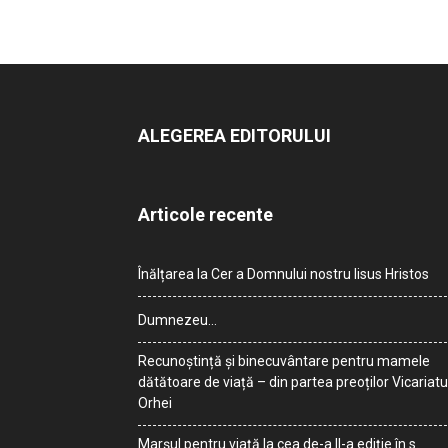
ALEGEREA EDITORULUI
Articole recente
Înălțarea la Cer a Domnului nostru Iisus Hristos
Dumnezeu…
Recunoștință și binecuvântare pentru mamele
dătătoare de viață – din partea preoților Vicariatu
Orhei
Marșul pentru viață la cea de-a II-a ediție în s.