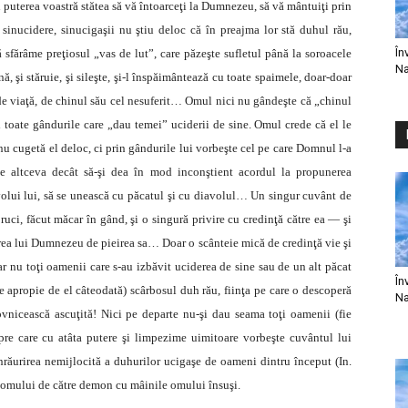
 puterea voastră stătea să vă întoarceţi la Dumnezeu, să vă mântuiţi prin
nucidere, sinucigaşii nu ştiu deloc că în preajma lor stă duhul rău,
În
să sfărâme preţiosul „vas de lut”, care păzeşte sufletul până la soroacele
Na
, şi stăruie, şi sileşte, şi-l înspăimântează cu toate spaimele, doar-doar
 de viaţă, de chinul său cel nesuferit… Omul nici nu gândeşte că „chinul
şi toate gândurile care „dau temei” uciderii de sine. Omul crede că el le
nu cugetă el deloc, ci prin gândurile lui vorbeşte cel pe care Domnul l-a
altceva decât să-şi dea în mod inconştient acordul la propunerea
iavolui lui, să se unească cu păcatul şi cu diavolul… Un singur cuvânt de
ci, făcut măcar în gând, şi o singură privire cu credinţă către ea — şi
erea lui Dumnezeu de pieirea sa… Doar o scânteie mică de credinţă vie şi
 nu toţi oamenii care s-au izbăvit uciderea de sine sau de un alt păcat
În
se apropie de el câteodată) scârbosul duh rău, fiinţa pe care o descoperă
Na
vnicească ascuţită! Nici pe departe nu-şi dau seama toţi oamenii (fie
espre care cu atâta putere şi limpezime uimitoare vorbeşte cuvântul lui
răurirea nemijlocită a duhurilor ucigaşe de oameni dintru început (In.
 a omului de către demon cu mâinile omului însuşi.