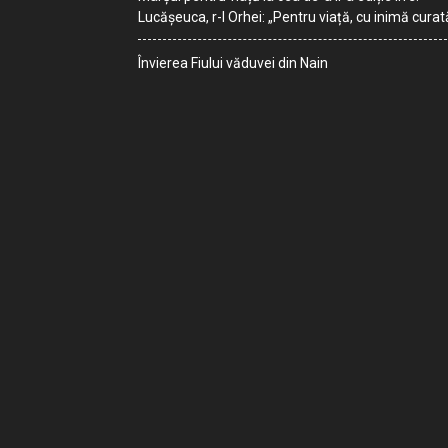
Lucășeuca, r-l Orhei: „Pentru viață, cu inimă curat
Învierea Fiului văduvei din Nain