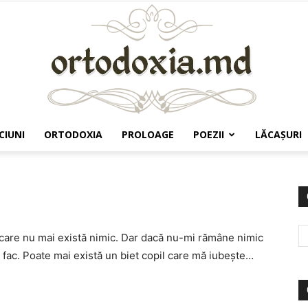
CIUNI
ORTODOXIA
PROLOAGE
POEZII
LĂCAŞURI
Ortodoxia.md
 care nu mai există nimic. Dar dacă nu-mi rămâne nimic
ă fac. Poate mai există un biet copil care mă iubeşte…