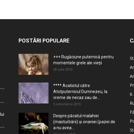
POSTĂRI POPULARE
C
+++ Rugăciune puternică pentru
St
momentele grele ale vieţii
Ar
28 iulie 2010
Ar
Pr
**** Acatistul către
Atotputernicul Dumnezeu, la
6.
vreme de necaz sau de...
Ru
5 octombrie 2010
Fă
lui
Despre păcatul malahiei
Po
(masturbării) şi onaniei (pazei de
a nu avea...
St