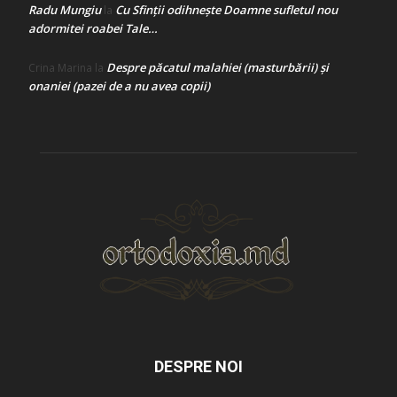
Radu Mungiu
Cu Sfinții odihnește Doamne sufletul nou
la
adormitei roabei Tale…
Despre păcatul malahiei (masturbării) şi
Crina Marina
la
onaniei (pazei de a nu avea copii)
DESPRE NOI