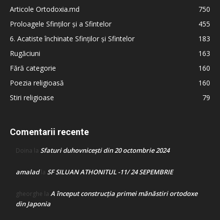
Articole Ortodoxia.md
750
Proloagele Sfinților și a Sfintelor
455
6. Acatiste închinate Sfinților și Sfintelor
183
Rugăciuni
163
Fără categorie
160
Poezia religioasă
160
Stiri religioase
79
Comentarii recente
Sfaturi duhovnicești din 20 octombrie 2024
Doina
la
amalad
SF SILUAN ATHONITUL -11/ 24 SEPEMBRIE
la
A început construcţia primei mănăstiri ortodoxe
gheorghe
la
din Japonia