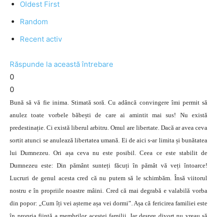
Oldest First
Random
Recent activ
Răspunde la această întrebare
0
0
Bună să vă fie inima. Stimată soră. Cu adâncă convingere îmi permit să
anulez toate vorbele băbești de care ai amintit mai sus! Nu există
predestinație. Ci există liberul arbitru. Omul are libertate. Dacă ar avea ceva
sortit atunci se anulează libertatea umană. Ei de aici s-ar limita și bunătatea
lui Dumnezeu. Ori așa ceva nu este posibil. Ceea ce este stabilit de
Dumnezeu este: Din pământ sunteți făcuți în pămât vă veți întoarce!
Lucruri de genul acesta cred că nu putem să le schimbăm. Însă viitorul
nostru e în propriile noastre mâini. Cred că mai degrabă e valabilă vorba
din popor: „Cum îți vei așterne așa vei dormi”. Așa că fericirea familiei este
în propria ființă a membrilor acestei familii. Iar despre divorț nu vreau să