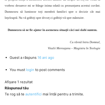
vorbesc deoarece mi se frânge inima odată cu pronunțarea acestui cuvânt.
Dumnezeu să lumineze toți membrii familiei spre o decizie cât mai
înțeleaptă. Nu vă grăbiți spre divorț ci grăbiți-vă spre mântuire.
Dumnezeu să ne fie ajutor în asemenea situații căci noi slabi suntem.
Cu râvnă întru Domnul,
Vitalii Mereuţanu – Magistru în Teologie
Guest
a răspuns
16 ani ago
You must
login
to post comments
Afișare 1 rezultat
Răspunsul tău
Te rog să te
autentifici
mai întâi pentru a trimite.