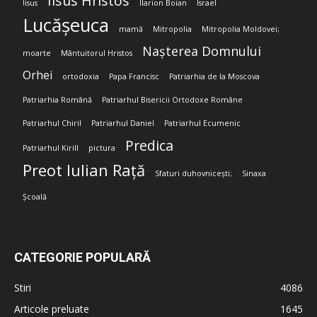
Iisus Hristos
Iisus
Ilarion Boian
Israel
Lucășeuca
mamă
Mitropolia
Mitropolia Moldovei;
Nașterea Domnului
moarte
Mântuitorul Hristos
Orhei
ortodoxia
Papa Francisc
Patriarhia de la Moscova
Patriarhia Română
Patriarhul Bisericii Ortodoxe Române
Patriarhul Chiril
Patriarhul Daniel
Patriarhul Ecumenic
Predica
Patriarhul Kirill
pictura
Preot Iulian Rață
Sfaturi duhovnicești;
Sinaxa
Școală
CATEGORIE POPULARĂ
Stiri
4086
Articole preluate
1645