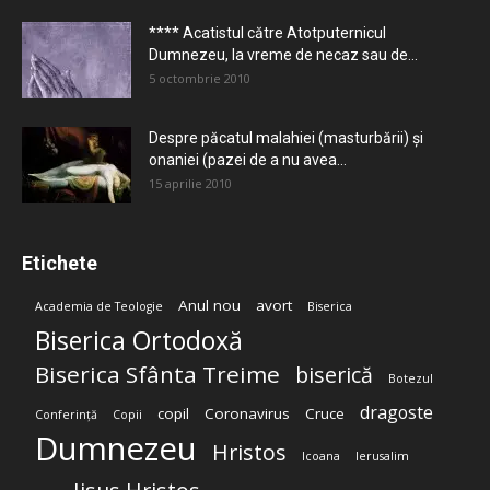
**** Acatistul către Atotputernicul
Dumnezeu, la vreme de necaz sau de...
5 octombrie 2010
Despre păcatul malahiei (masturbării) şi
onaniei (pazei de a nu avea...
15 aprilie 2010
Etichete
Anul nou
avort
Academia de Teologie
Biserica
Biserica Ortodoxă
Biserica Sfânta Treime
biserică
Botezul
dragoste
copil
Coronavirus
Cruce
Conferință
Copii
Dumnezeu
Hristos
Icoana
Ierusalim