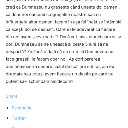
cred că Dumnezeu nu greşeste când uneşte doi oameni,
că doar noi oamenii cu greşelile noastre sau cu
influenţele altor oameni facem în aşa fel încât se întâmplă
că aceşti doi se despart. Oare este adevărat că fiecare
din noi avem „ceva scris”? Dacă ar fi aşa, atunci cum şi-ar
dori Dumnezeu să ne unească şi peste 5 luni să ne
despartă? Zic încă o dată că eu cred că Dumnezeu nu
face greşeli, le facem doar noi. Aş dori parerea
dumneavoastră despre cazul despărţirii soţilor, am eu
dreptate sau totuşi avem fiecare un destin pe care nu
putem să-l schimbăm nicidecum?
Share
Facebook
Twitter