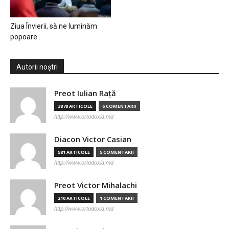
Ziua Învierii, să ne luminăm
popoare…
Autorii noștri
Preot Iulian Raţă
3878 ARTICOLE
6 COMENTARII
http://www.ortodoxia.md
Diacon Victor Casian
581 ARTICOLE
5 COMENTARII
http://www.ortodoxia.md
Preot Victor Mihalachi
210 ARTICOLE
1 COMENTARII
http://www.ortodoxia.md