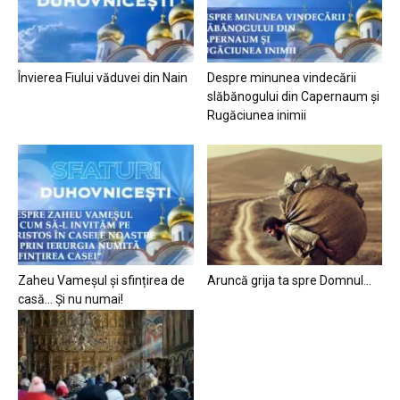
Învierea Fiului văduvei din Nain
Despre minunea vindecării
slăbănogului din Capernaum și
Rugăciunea inimii
Zaheu Vameșul și sfințirea de
Aruncă grija ta spre Domnul…
casă… Și nu numai!