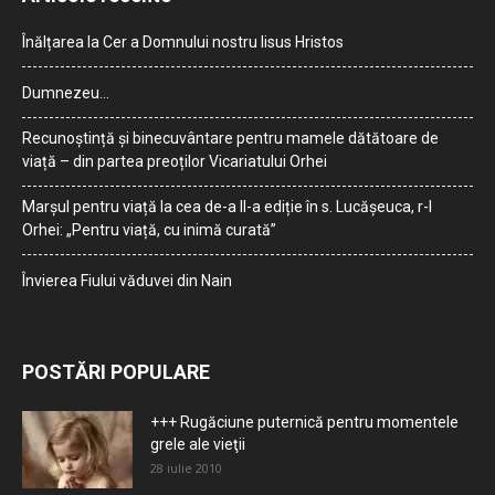
Înălțarea la Cer a Domnului nostru Iisus Hristos
Dumnezeu…
Recunoștință și binecuvântare pentru mamele dătătoare de
viață – din partea preoților Vicariatului Orhei
Marșul pentru viață la cea de-a II-a ediție în s. Lucășeuca, r-l
Orhei: „Pentru viață, cu inimă curată”
Învierea Fiului văduvei din Nain
POSTĂRI POPULARE
+++ Rugăciune puternică pentru momentele
grele ale vieţii
28 iulie 2010