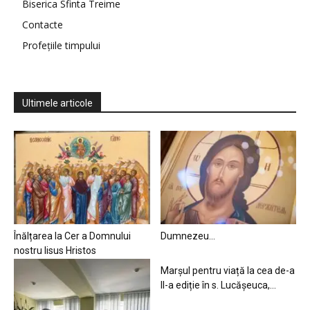
Biserica Sfinta Treime
Contacte
Profețiile timpului
Ultimele articole
Înălțarea la Cer a Domnului
Dumnezeu…
nostru Iisus Hristos
Marșul pentru viață la cea de-a
II-a ediție în s. Lucășeuca,...