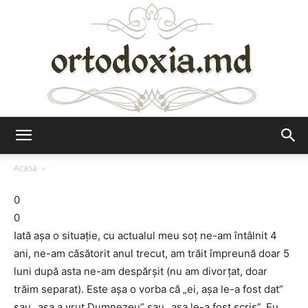
Ortodoxia.md
Acasă
0
0
Iată aşa o situaţie, cu actualul meu soţ ne-am întâlnit 4
ani, ne-am căsătorit anul trecut, am trăit împreună doar 5
luni după asta ne-am despărşit (nu am divorţat, doar
trăim separat). Este aşa o vorba că „ei, aşa le-a fost dat”
sau „aşa a vrut Dumnezeu” sau „aşa le-a fost scris”. Eu