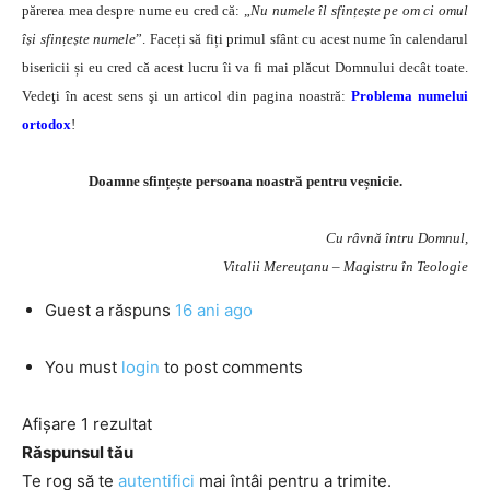
părerea mea despre nume eu cred că: „
Nu numele îl sfințește pe om ci omul
își sfințește numele
”. Faceți să fiți primul sfânt cu acest nume în calendarul
bisericii și eu cred că acest lucru îi va fi mai plăcut Domnului decât toate.
Vedeţi în acest sens şi un articol din pagina noastră:
Problema numelui
ortodox
!
Doamne sfințește persoana noastră pentru veșnicie.
Cu râvnă întru Domnul,
Vitalii Mereuţanu – Magistru în Teologie
Guest
a răspuns
16 ani ago
You must
login
to post comments
Afișare 1 rezultat
Răspunsul tău
Te rog să te
autentifici
mai întâi pentru a trimite.