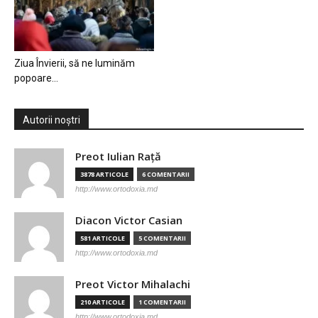
Ziua Învierii, să ne luminăm
popoare…
Autorii noștri
Preot Iulian Raţă
3878 ARTICOLE
6 COMENTARII
http://www.ortodoxia.md
Diacon Victor Casian
581 ARTICOLE
5 COMENTARII
http://www.ortodoxia.md
Preot Victor Mihalachi
210 ARTICOLE
1 COMENTARII
http://www.ortodoxia.md