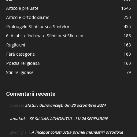
Articole preluate
1645
Articole Ortodoxia.md
750
Proloagele Sfinților și a Sfintelor
455
6. Acatiste închinate Sfinților și Sfintelor
183
Rugăciuni
163
Fără categorie
160
Poezia religioasă
160
Stiri religioase
79
Comentarii recente
Sfaturi duhovnicești din 20 octombrie 2024
Doina
la
amalad
SF SILUAN ATHONITUL -11/ 24 SEPEMBRIE
la
A început construcţia primei mănăstiri ortodoxe
gheorghe
la