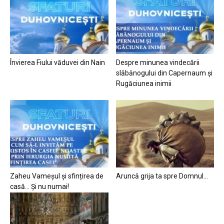
Învierea Fiului văduvei din Nain
Despre minunea vindecării
slăbănogului din Capernaum și
Rugăciunea inimii
Zaheu Vameșul și sfințirea de
Aruncă grija ta spre Domnul…
casă… Și nu numai!