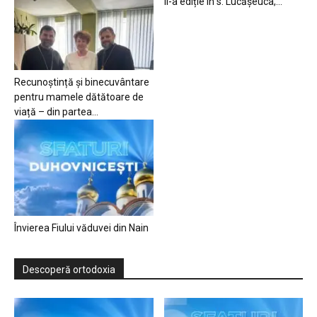
II-a ediție în s. Lucășeuca,...
Recunoștință și binecuvântare
pentru mamele dătătoare de
viață – din partea...
Învierea Fiului văduvei din Nain
Descoperă ortodoxia