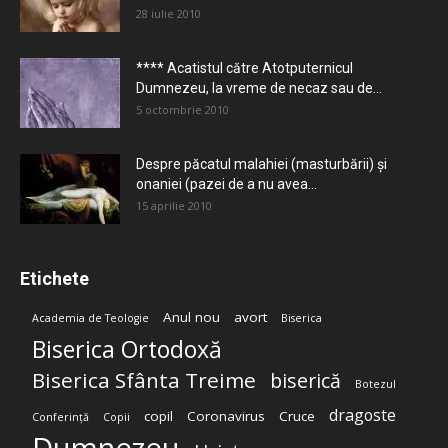
28 iulie 2010
**** Acatistul către Atotputernicul
Dumnezeu, la vreme de necaz sau de...
5 octombrie 2010
Despre păcatul malahiei (masturbării) şi
onaniei (pazei de a nu avea...
15 aprilie 2010
Etichete
Anul nou
avort
Academia de Teologie
Biserica
Biserica Ortodoxă
Biserica Sfânta Treime
biserică
Botezul
dragoste
copil
Coronavirus
Cruce
Conferință
Copii