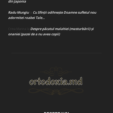
din Japonia
Radu Mungiu
Cu Sfinții odihnește Doamne sufletul nou
la
adormitei roabei Tale…
Despre păcatul malahiei (masturbării) şi
Crina Marina
la
onaniei (pazei de a nu avea copii)