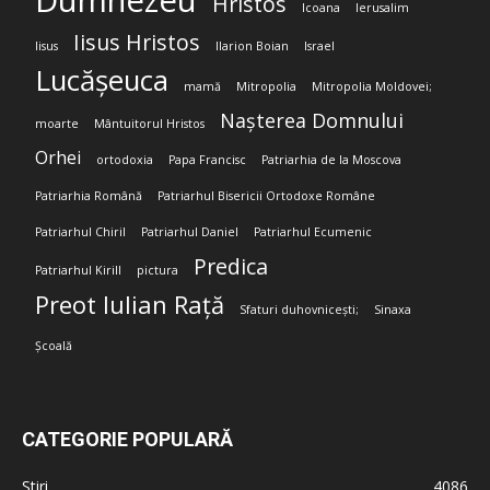
Dumnezeu
Hristos
Icoana
Ierusalim
Iisus Hristos
Iisus
Ilarion Boian
Israel
Lucășeuca
mamă
Mitropolia
Mitropolia Moldovei;
Nașterea Domnului
moarte
Mântuitorul Hristos
Orhei
ortodoxia
Papa Francisc
Patriarhia de la Moscova
Patriarhia Română
Patriarhul Bisericii Ortodoxe Române
Patriarhul Chiril
Patriarhul Daniel
Patriarhul Ecumenic
Predica
Patriarhul Kirill
pictura
Preot Iulian Rață
Sfaturi duhovnicești;
Sinaxa
Școală
CATEGORIE POPULARĂ
Stiri
4086