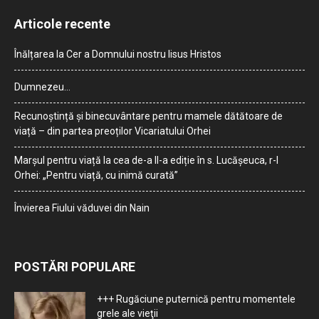
Articole recente
Înălțarea la Cer a Domnului nostru Iisus Hristos
Dumnezeu…
Recunoștință și binecuvântare pentru mamele dătătoare de
viață – din partea preoților Vicariatului Orhei
Marșul pentru viață la cea de-a II-a ediție în s. Lucășeuca, r-l
Orhei: „Pentru viață, cu inimă curată”
Învierea Fiului văduvei din Nain
POSTĂRI POPULARE
+++ Rugăciune puternică pentru momentele
grele ale vieţii