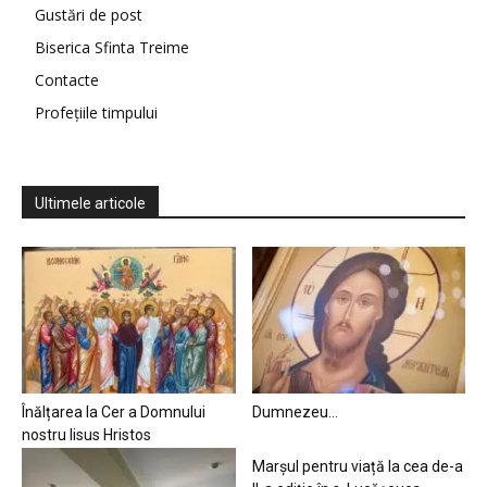
Gustări de post
Biserica Sfinta Treime
Contacte
Profețiile timpului
Ultimele articole
Înălțarea la Cer a Domnului
Dumnezeu…
nostru Iisus Hristos
Marșul pentru viață la cea de-a