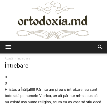
Ortodoxia.md
Acasă
Întrebare
Întrebare
0
0
Hristos a Înălţat!!!! Părinte am şi eu o întrebare, eu sunt
botezată pe numele Viorica, un alt părinte mi-a spus că
nu există aşa nume religios, acum eu aş vrea să ştiu dacă