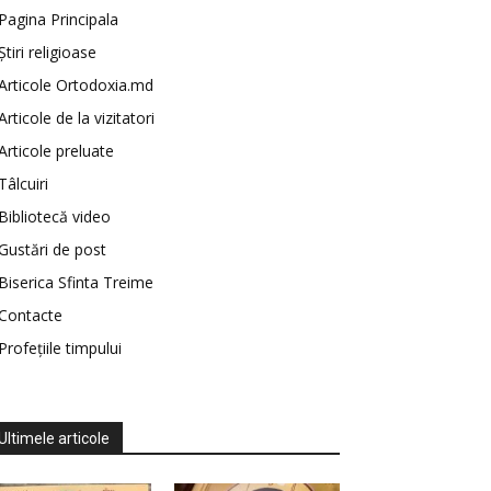
Pagina Principala
Știri religioase
Articole Ortodoxia.md
Articole de la vizitatori
Articole preluate
Tâlcuiri
Bibliotecă video
Gustări de post
Biserica Sfinta Treime
Contacte
Profețiile timpului
Ultimele articole