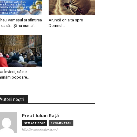
heu Vameșul și sfințirea
Aruncă grija ta spre
 casă… Și nu numai!
Domnul…
ua Învierii, să ne
minăm popoare…
Autorii noștri
Preot Iulian Raţă
3878 ARTICOLE
6 COMENTARII
http://www.ortodoxia.md