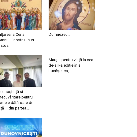
ălțarea la Cer a
Dumnezeu…
mnului nostru Iisus
istos
Marșul pentru viață la cea
de-a II-a ediție în s.
Lucășeuca,...
cunoștință și
necuvântare pentru
mele dătătoare de
ață – din partea...