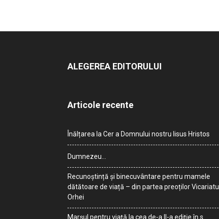
ALEGEREA EDITORULUI
Articole recente
Înălțarea la Cer a Domnului nostru Iisus Hristos
Dumnezeu…
Recunoștință și binecuvântare pentru mamele
dătătoare de viață – din partea preoților Vicariatu
Orhei
Marșul pentru viață la cea de-a II-a ediție în s.