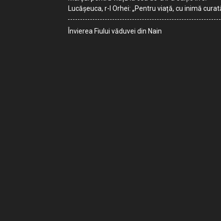
Lucășeuca, r-l Orhei: „Pentru viață, cu inimă curat
Învierea Fiului văduvei din Nain