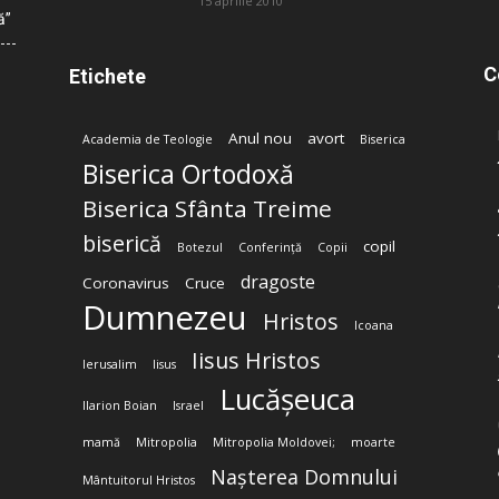
15 aprilie 2010
ă”
C
Etichete
Anul nou
avort
Academia de Teologie
Biserica
Biserica Ortodoxă
Biserica Sfânta Treime
biserică
copil
Botezul
Conferință
Copii
dragoste
Coronavirus
Cruce
Dumnezeu
Hristos
Icoana
Iisus Hristos
Ierusalim
Iisus
Lucășeuca
Ilarion Boian
Israel
mamă
Mitropolia
Mitropolia Moldovei;
moarte
Nașterea Domnului
Mântuitorul Hristos