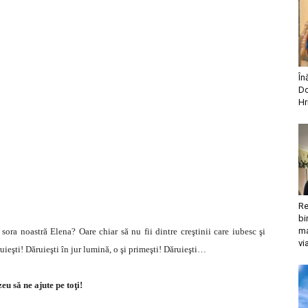
În
Do
Hr
Re
bi
ma
ora noastră Elena? Oare chiar să nu fii dintre creştinii care iubesc şi
vi
ruieşti! Dăruieşti în jur lumină, o şi primeşti! Dăruieşti…
u să ne ajute pe toţi!