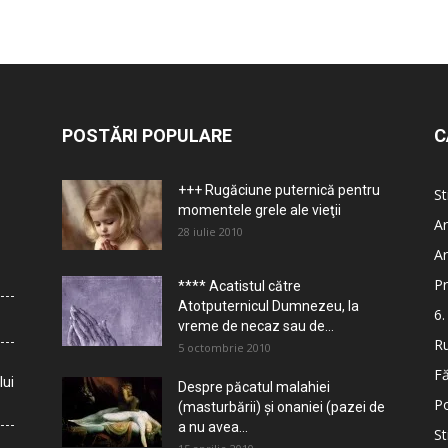
POSTĂRI POPULARE
C
+++ Rugăciune puternică pentru
St
momentele grele ale vieţii
Ar
28 iulie 2010
Ar
Pr
**** Acatistul către
Atotputernicul Dumnezeu, la
6.
vreme de necaz sau de...
Ru
5 octombrie 2010
Fă
lui
Despre păcatul malahiei
Po
(masturbării) şi onaniei (pazei de
a nu avea...
St