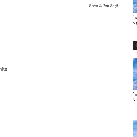
Preot Iulian Raţă
În
Na
mite.
În
Na