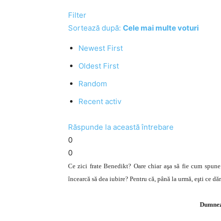
Filter
Sortează după:
Cele mai multe voturi
Newest First
Oldest First
Random
Recent activ
Răspunde la această întrebare
0
0
Ce zici frate Benedikt? Oare chiar aşa să fie cum spune s
încearcă să dea iubire? Pentru că, până la urmă, eşti ce dă
Dumneze