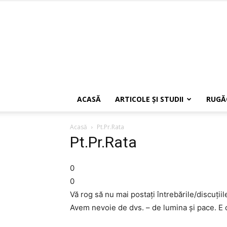
ACASĂ
ARTICOLE ŞI STUDII
RUGĂ
Acasă
Pt.Pr.Rata
Pt.Pr.Rata
0
0
Vă rog să nu mai postaţi întrebările/discuţii
Avem nevoie de dvs. – de lumina şi pace. E 