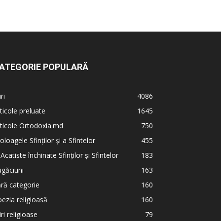
ATEGORIE POPULARĂ
iri
4086
ticole preluate
1645
ticole Ortodoxia.md
750
oloagele Sfinților și a Sfintelor
455
 Acatiste închinate Sfinților și Sfintelor
183
găciuni
163
ră categorie
160
ezia religioasă
160
iri religioase
79