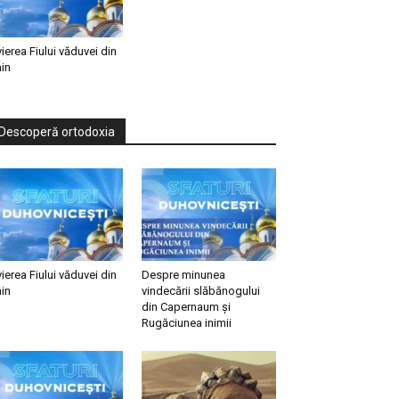
vierea Fiului văduvei din
in
Descoperă ortodoxia
vierea Fiului văduvei din
Despre minunea
in
vindecării slăbănogului
din Capernaum și
Rugăciunea inimii