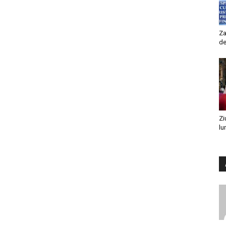
Za
de
Zi
lu