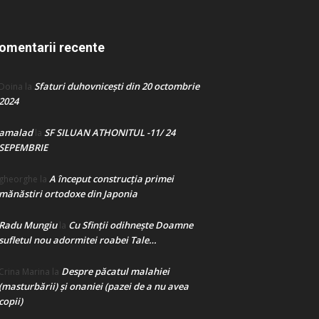
omentarii recente
Sfaturi duhovnicești din 20 octombrie
Doina
la
2024
amalad
SF SILUAN ATHONITUL -11/ 24
la
SEPEMBRIE
A început construcţia primei
gheorghe
la
mănăstiri ortodoxe din Japonia
Radu Mungiu
Cu Sfinții odihnește Doamne
la
sufletul nou adormitei roabei Tale…
Despre păcatul malahiei
Crina Marina
la
(masturbării) şi onaniei (pazei de a nu avea
copii)