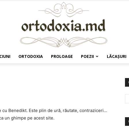
CIUNI
ORTODOXIA
PROLOAGE
POEZII
LĂCAŞURI
Ortodoxia.md
le cu Benedikt. Este plin de ură, răutate, contraziceri…
ca un ghimpe pe acest site.