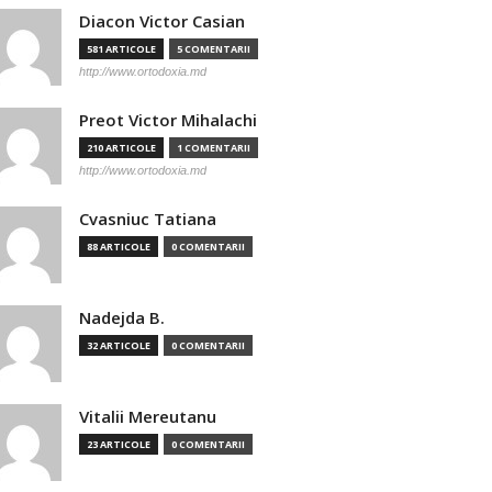
Diacon Victor Casian
581 ARTICOLE
5 COMENTARII
http://www.ortodoxia.md
Preot Victor Mihalachi
210 ARTICOLE
1 COMENTARII
http://www.ortodoxia.md
Cvasniuc Tatiana
88 ARTICOLE
0 COMENTARII
Nadejda B.
32 ARTICOLE
0 COMENTARII
Vitalii Mereutanu
23 ARTICOLE
0 COMENTARII