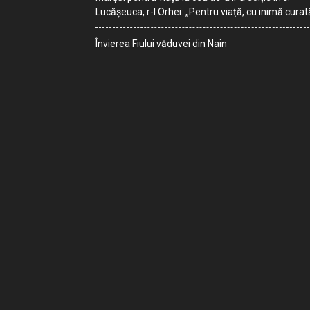
Lucășeuca, r-l Orhei: „Pentru viață, cu inimă curat
Învierea Fiului văduvei din Nain