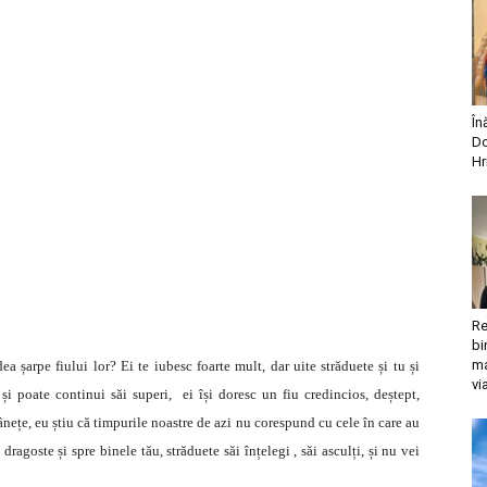
În
Do
Hr
Re
bi
ma
ea șarpe fiului lor? Ei te iubesc foarte mult, dar uite străduete și tu și
vi
i poate continui săi superi, ei își doresc un fiu credincios, deștept,
rânețe, eu știu că timpurile noastre de azi nu corespund cu cele în care au
in dragoste și spre binele tău, străduete săi înțelegi , săi asculți, și nu vei