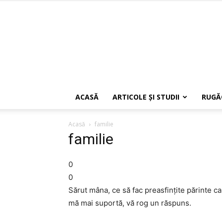
ACASĂ
ARTICOLE ŞI STUDII
RUGĂ
Acasă
familie
familie
0
0
Sărut mâna, ce să fac preasfinţite părinte ca
mă mai suportă, vă rog un răspuns.