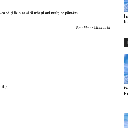
 ca să-ți fie bine și să trăești ani mulți pe pământ.
În
Na
Prot Victor Mihalachi
mite.
În
Na