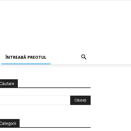
ÎNTREABĂ PREOTUL
Căutare
Categorii