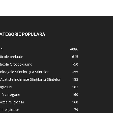
ATEGORIE POPULARĂ
iri
4086
ticole preluate
1645
ticole Ortodoxia.md
750
oloagele Sfinților și a Sfintelor
455
 Acatiste închinate Sfinților și Sfintelor
183
găciuni
163
ră categorie
160
ezia religioasă
160
iri religioase
79