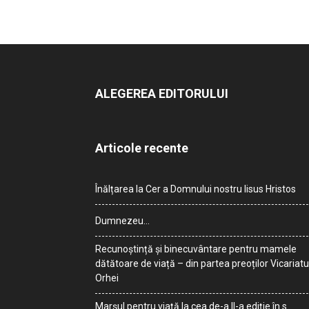
ALEGEREA EDITORULUI
Articole recente
Înălțarea la Cer a Domnului nostru Iisus Hristos
Dumnezeu…
Recunoștință și binecuvântare pentru mamele
dătătoare de viață – din partea preoților Vicariatu
Orhei
Marșul pentru viață la cea de-a II-a ediție în s.