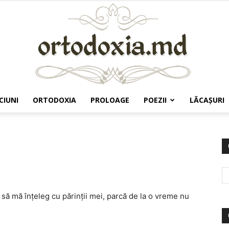
CIUNI
ORTODOXIA
PROLOAGE
POEZII
LĂCAŞURI
Ortodoxia.md
 să mă înţeleg cu părinţii mei, parcă de la o vreme nu