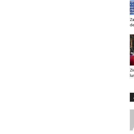
Za
de
Zi
lu