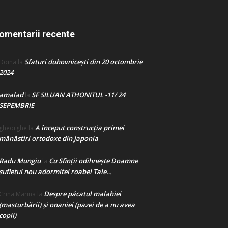
omentarii recente
Sfaturi duhovnicești din 20 octombrie
Doina
la
2024
amalad
SF SILUAN ATHONITUL -11/ 24
la
SEPEMBRIE
A început construcţia primei
gheorghe
la
mănăstiri ortodoxe din Japonia
Radu Mungiu
Cu Sfinții odihnește Doamne
la
sufletul nou adormitei roabei Tale…
Despre păcatul malahiei
Crina Marina
la
(masturbării) şi onaniei (pazei de a nu avea
copii)