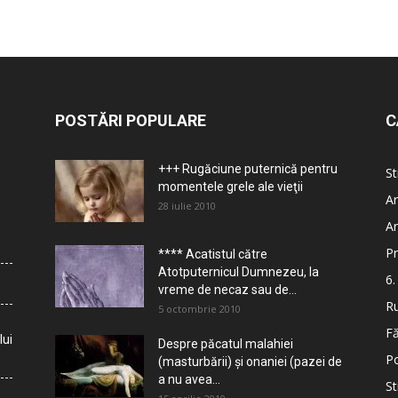
POSTĂRI POPULARE
C
+++ Rugăciune puternică pentru
St
momentele grele ale vieţii
Ar
28 iulie 2010
Ar
Pr
**** Acatistul către
Atotputernicul Dumnezeu, la
6.
vreme de necaz sau de...
Ru
5 octombrie 2010
Fă
lui
Despre păcatul malahiei
Po
(masturbării) şi onaniei (pazei de
a nu avea...
St