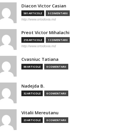
Diacon Victor Casian
581 ARTICOLE
5 COMENTARII
http://www.ortodoxia.md
Preot Victor Mihalachi
210 ARTICOLE
1 COMENTARII
http://www.ortodoxia.md
Cvasniuc Tatiana
88 ARTICOLE
0 COMENTARII
Nadejda B.
32 ARTICOLE
0 COMENTARII
Vitalii Mereutanu
23 ARTICOLE
0 COMENTARII