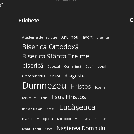
15 aprilie 2010
ă”
C
Etichete
Anul nou
avort
Academia de Teologie
Biserica
Biserica Ortodoxă
Biserica Sfânta Treime
biserică
copil
Botezul
Conferință
Copii
dragoste
Coronavirus
Cruce
Dumnezeu
Hristos
Icoana
Iisus Hristos
Ierusalim
Iisus
Lucășeuca
Ilarion Boian
Israel
mamă
Mitropolia
Mitropolia Moldovei;
moarte
Nașterea Domnului
Mântuitorul Hristos