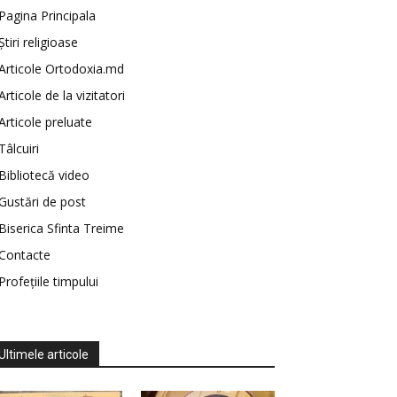
Pagina Principala
Știri religioase
Articole Ortodoxia.md
Articole de la vizitatori
Articole preluate
Tâlcuiri
Bibliotecă video
Gustări de post
Biserica Sfinta Treime
Contacte
Profețiile timpului
Ultimele articole