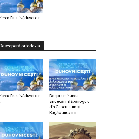
vierea Fiului văduvei din
in
Descoperă ortodoxia
vierea Fiului văduvei din
Despre minunea
in
vindecării slăbănogului
din Capernaum și
Rugăciunea inimii