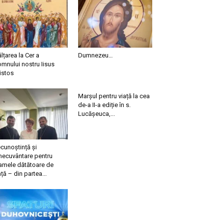
ălțarea la Cer a
Dumnezeu…
mnului nostru Iisus
istos
Marșul pentru viață la cea
de-a II-a ediție în s.
Lucășeuca,...
cunoștință și
necuvântare pentru
mele dătătoare de
ață – din partea...