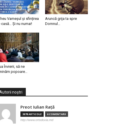
heu Vameșul și sfințirea
Aruncă grija ta spre
 casă… Și nu numai!
Domnul…
ua Învierii, să ne
minăm popoare…
Autorii noștri
Preot Iulian Raţă
3878 ARTICOLE
6 COMENTARII
http://www.ortodoxia.md