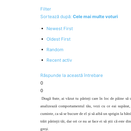
Filter
Sortează după:
Cele mai multe voturi
Newest First
Oldest First
Random
Recent activ
Răspunde la această întrebare
0
0
Dragă frate, ai văzut tu părinți care în loc de pâine să d
analizează comportamentul tău, vezi cu ce eai supărat, ș
cuminte, ca să se bucure de el și să aibă un sprigin la băt
trăit părinții tăi, dar ori ce nu ar face ei să știi că este d
greși.