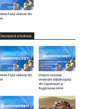
vierea Fiului văduvei din
in
Descoperă ortodoxia
vierea Fiului văduvei din
Despre minunea
in
vindecării slăbănogului
din Capernaum și
Rugăciunea inimii