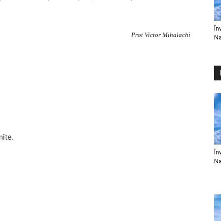
În
Prot Victor Mihalachi
Na
mite.
În
Na