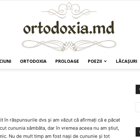
CIUNI
ORTODOXIA
PROLOAGE
POEZII
LĂCAŞURI
Ortodoxia.md
it în răspunsurile dvs şi am văzut că afirmaţi că e păcat
ăcut cununia sâmbăta, dar în vremea aceea nu am ştiut,
nimic. Nu de mult timp am fost naşi de cununie şi tot