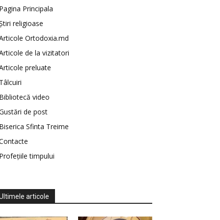
Pagina Principala
Știri religioase
Articole Ortodoxia.md
Articole de la vizitatori
Articole preluate
Tâlcuiri
Bibliotecă video
Gustări de post
Biserica Sfinta Treime
Contacte
Profețiile timpului
Ultimele articole