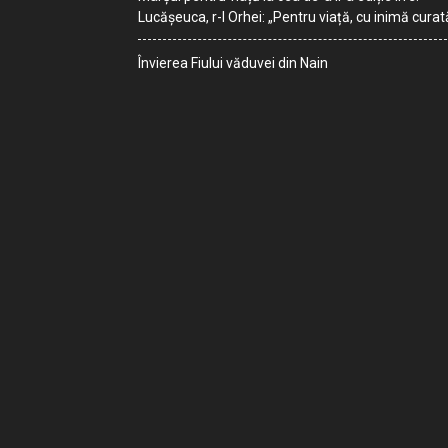
Lucășeuca, r-l Orhei: „Pentru viață, cu inimă curat
Învierea Fiului văduvei din Nain