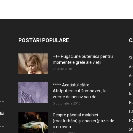
POSTĂRI POPULARE
C
+++ Rugăciune puternică pentru
St
momentele grele ale vieţii
Ar
28 iulie 2010
Ar
Pr
**** Acatistul către
Atotputernicul Dumnezeu, la
6.
vreme de necaz sau de...
Ru
5 octombrie 2010
Fă
lui
Despre păcatul malahiei
Po
(masturbării) şi onaniei (pazei de
a nu avea...
St