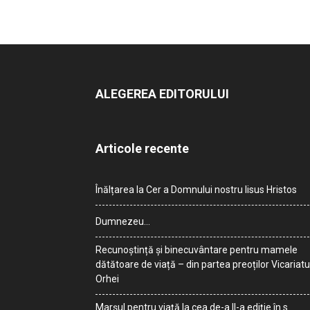
ALEGEREA EDITORULUI
Articole recente
Înălțarea la Cer a Domnului nostru Iisus Hristos
Dumnezeu…
Recunoștință și binecuvântare pentru mamele
dătătoare de viață – din partea preoților Vicariatu
Orhei
Marșul pentru viață la cea de-a II-a ediție în s.