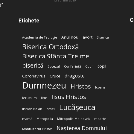
15 aprilie 2010
ă”
C
Etichete
Anul nou
avort
Academia de Teologie
Biserica
Biserica Ortodoxă
Biserica Sfânta Treime
biserică
copil
Botezul
Conferință
Copii
dragoste
Coronavirus
Cruce
Dumnezeu
Hristos
Icoana
Iisus Hristos
Ierusalim
Iisus
Lucășeuca
Ilarion Boian
Israel
mamă
Mitropolia
Mitropolia Moldovei;
moarte
Nașterea Domnului
Mântuitorul Hristos