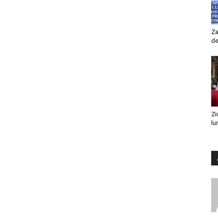
Za
de
Zi
lu