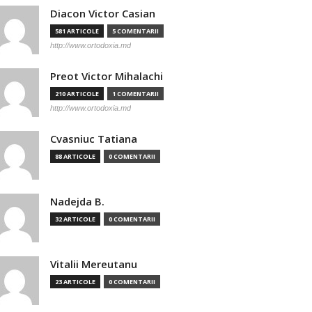
Diacon Victor Casian
581 ARTICOLE
5 COMENTARII
http://www.ortodoxia.md
Preot Victor Mihalachi
210 ARTICOLE
1 COMENTARII
http://www.ortodoxia.md
Cvasniuc Tatiana
88 ARTICOLE
0 COMENTARII
Nadejda B.
32 ARTICOLE
0 COMENTARII
Vitalii Mereutanu
23 ARTICOLE
0 COMENTARII