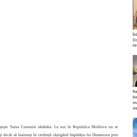
În
Do
Hr
Re
bi
ma
vi
ârșește Taina Cununiei sâmbăta. La noi în Republica Moldova nu se
eți decât să înaintați în credință câștigând împărăția lui Dumnezeu prin