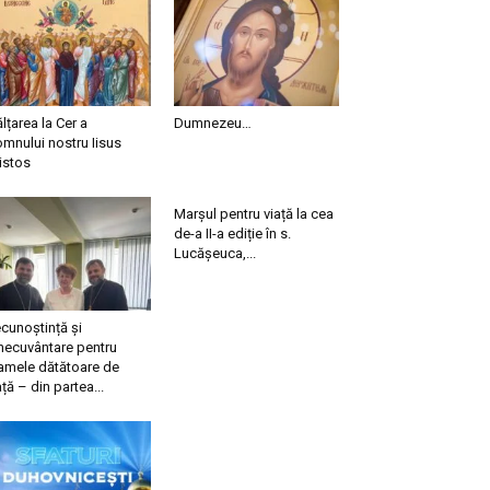
ălțarea la Cer a
Dumnezeu…
mnului nostru Iisus
istos
Marșul pentru viață la cea
de-a II-a ediție în s.
Lucășeuca,...
cunoștință și
necuvântare pentru
mele dătătoare de
ață – din partea...