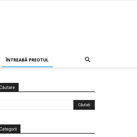
ÎNTREABĂ PREOTUL
Căutare
Categorii