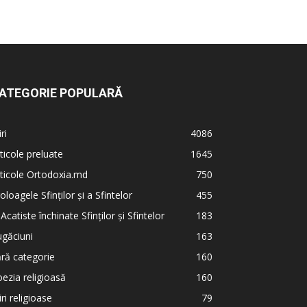
ATEGORIE POPULARĂ
iri
4086
ticole preluate
1645
ticole Ortodoxia.md
750
oloagele Sfinților și a Sfintelor
455
 Acatiste închinate Sfinților și Sfintelor
183
găciuni
163
ră categorie
160
ezia religioasă
160
iri religioase
79