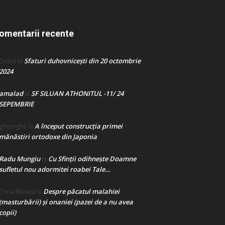
omentarii recente
Sfaturi duhovnicești din 20 octombrie
Doina
la
2024
amalad
SF SILUAN ATHONITUL -11/ 24
la
SEPEMBRIE
A început construcţia primei
gheorghe
la
mănăstiri ortodoxe din Japonia
Radu Mungiu
Cu Sfinții odihnește Doamne
la
sufletul nou adormitei roabei Tale…
Despre păcatul malahiei
Crina Marina
la
(masturbării) şi onaniei (pazei de a nu avea
copii)