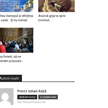
heu Vameșul și sfințirea
Aruncă grija ta spre
 casă… Și nu numai!
Domnul…
ua Învierii, să ne
minăm popoare…
Autorii noștri
Preot Iulian Raţă
3878 ARTICOLE
6 COMENTARII
http://www.ortodoxia.md