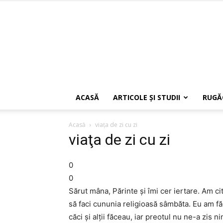
ACASĂ
ARTICOLE ŞI STUDII
RUGĂ
Acasă
viaţa de zi cu zi
viaţa de zi cu zi
0
0
Sărut mâna, Părinte şi îmi cer iertare. Am cit
să faci cununia religioasă sâmbăta. Eu am f
căci şi alţii făceau, iar preotul nu ne-a zis 