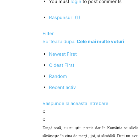
You must
login
to post comments
Răspunsuri (1)
Filter
Sortează după:
Cele mai multe voturi
Newest First
Oldest First
Random
Recent activ
Răspunde la această întrebare
0
0
Dragă soră, eu nu știu precis dar în Кomânia se săv
săvârșește în ziua de marți , joi, și sâmbătă. Deci nu av