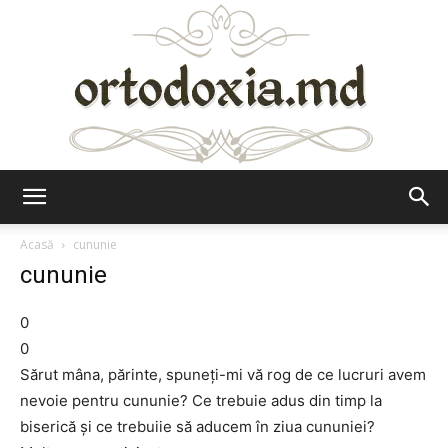
Ortodoxia.md
Acasă
cununie
cununie
0
0
Sărut mâna, părinte, spuneţi-mi vă rog de ce lucruri avem
nevoie pentru cununie? Ce trebuie adus din timp la
biserică şi ce trebuiie să aducem în ziua cununiei?