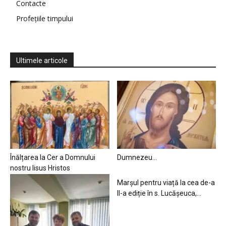
Contacte
Profețiile timpului
Ultimele articole
Înălțarea la Cer a Domnului
Dumnezeu…
nostru Iisus Hristos
Marșul pentru viață la cea de-a
II-a ediție în s. Lucășeuca,...