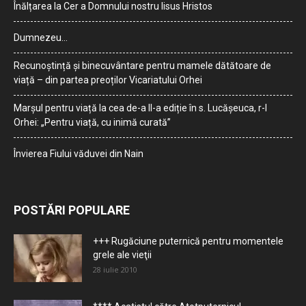
Înălțarea la Cer a Domnului nostru Iisus Hristos
Dumnezeu…
Recunoștință și binecuvântare pentru mamele dătătoare de
viață – din partea preoților Vicariatului Orhei
Marșul pentru viață la cea de-a II-a ediție în s. Lucășeuca, r-l
Orhei: „Pentru viață, cu inimă curată”
Învierea Fiului văduvei din Nain
POSTĂRI POPULARE
+++ Rugăciune puternică pentru momentele
grele ale vieţii
28 iulie 2010