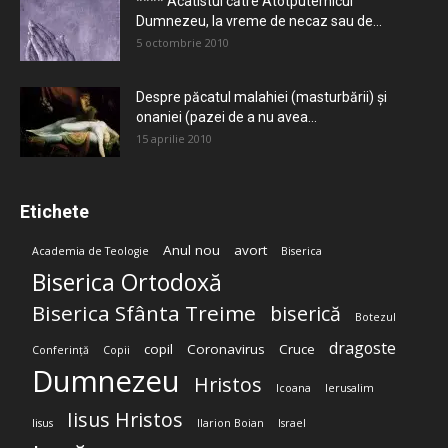
**** Acatistul către Atotputernicul
Dumnezeu, la vreme de necaz sau de...
5 octombrie 2010
Despre păcatul malahiei (masturbării) şi
onaniei (pazei de a nu avea...
15 aprilie 2010
Etichete
Anul nou
avort
Academia de Teologie
Biserica
Biserica Ortodoxă
Biserica Sfânta Treime
biserică
Botezul
dragoste
copil
Coronavirus
Cruce
Conferință
Copii
Dumnezeu
Hristos
Icoana
Ierusalim
Iisus Hristos
Iisus
Ilarion Boian
Israel