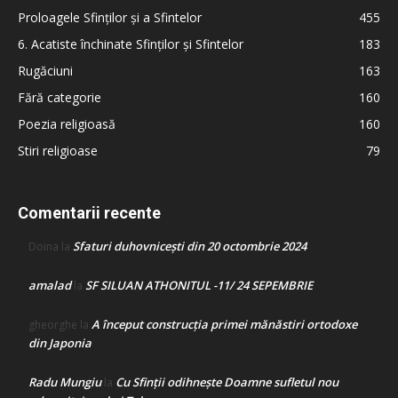
Proloagele Sfinților și a Sfintelor
455
6. Acatiste închinate Sfinților și Sfintelor
183
Rugăciuni
163
Fără categorie
160
Poezia religioasă
160
Stiri religioase
79
Comentarii recente
Sfaturi duhovnicești din 20 octombrie 2024
Doina
la
amalad
SF SILUAN ATHONITUL -11/ 24 SEPEMBRIE
la
A început construcţia primei mănăstiri ortodoxe
gheorghe
la
din Japonia
Radu Mungiu
Cu Sfinții odihnește Doamne sufletul nou
la