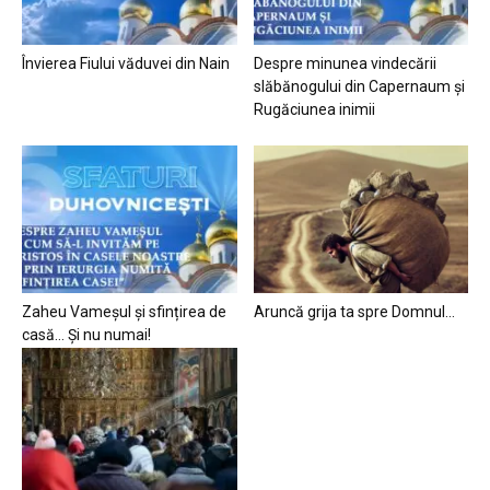
Învierea Fiului văduvei din Nain
Despre minunea vindecării
slăbănogului din Capernaum și
Rugăciunea inimii
Zaheu Vameșul și sfințirea de
Aruncă grija ta spre Domnul…
casă… Și nu numai!