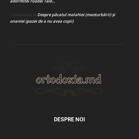
adormitei roabei Tale…
Despre păcatul malahiei (masturbării) şi
Crina Marina
la
onaniei (pazei de a nu avea copii)
DESPRE NOI