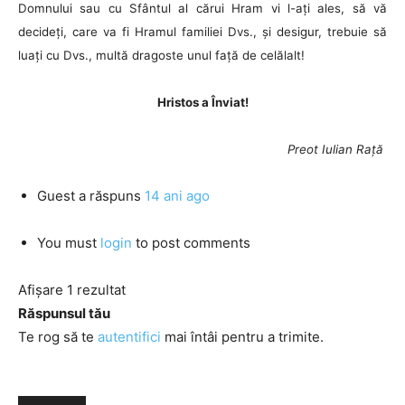
Domnului sau cu Sfântul al cărui Hram vi l-ați ales, să vă
decideți, care va fi Hramul familiei Dvs., și desigur, trebuie să
luați cu Dvs., multă dragoste unul față de celălalt!
Hristos a Înviat!
Preot Iulian Rață
Guest
a răspuns
14 ani ago
You must
login
to post comments
Afișare 1 rezultat
Răspunsul tău
Te rog să te
autentifici
mai întâi pentru a trimite.