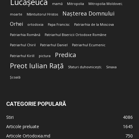
Lucășeuca
mamă
Mitropolia
Mitropolia Moldovei;
Nașterea Domnului
moarte
Mântuitorul Hristos
Orhei
ortodoxia
Papa Francisc
Patriarhia de la Moscova
Patriarhia Română
Patriarhul Bisericii Ortodoxe Române
Patriarhul Chiril
Patriarhul Daniel
Patriarhul Ecumenic
Predica
Patriarhul Kirill
pictura
Preot Iulian Rață
Sfaturi duhovnicești;
Sinaxa
Școală
CATEGORIE POPULARĂ
Stiri
4086
Articole preluate
1645
Articole Ortodoxia.md
750