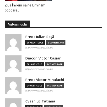
Ziua Învierii, să ne luminăm
popoare…
Autorii noștri
Preot Iulian Raţă
3878 ARTICOLE
6 COMENTARII
http://www.ortodoxia.md
Diacon Victor Casian
581 ARTICOLE
5 COMENTARII
http://www.ortodoxia.md
Preot Victor Mihalachi
210 ARTICOLE
1 COMENTARII
http://www.ortodoxia.md
Cvasniuc Tatiana