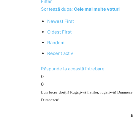
Filter
Sortează după:
Cele mai multe voturi
Newest First
Oldest First
Random
Recent activ
Răspunde la această întrebare
0
0
Bun lucru doriți! Rugați-vă fraților, rugați-vă! Dumnezeu
Dumnezeu!
H