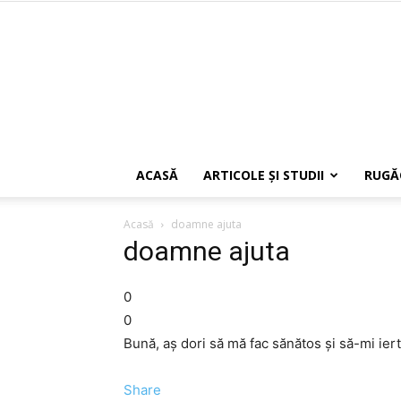
ACASĂ
ARTICOLE ŞI STUDII
RUGĂ
Acasă
doamne ajuta
doamne ajuta
0
0
Bună, aş dori să mă fac sănătos şi să-mi iert
Share