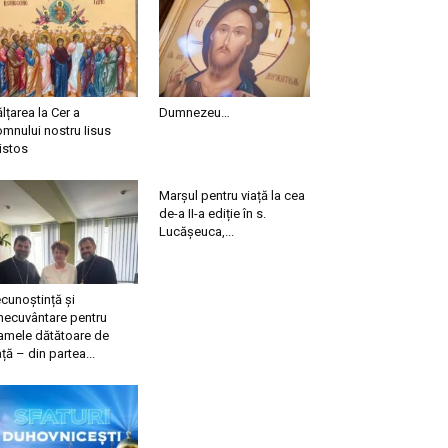
ălțarea la Cer a
Dumnezeu…
mnului nostru Iisus
istos
Marșul pentru viață la cea
de-a II-a ediție în s.
Lucășeuca,...
cunoștință și
necuvântare pentru
mele dătătoare de
ață – din partea...