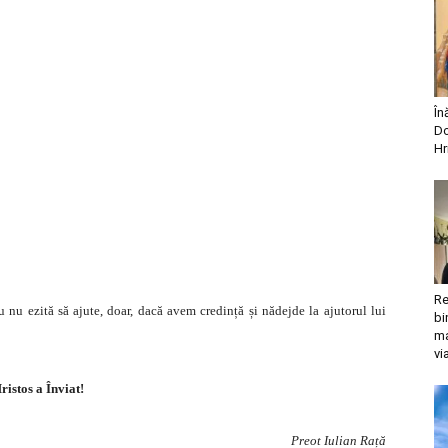
În
Do
Hr
Re
 nu ezită să ajute, doar, dacă avem credință și nădejde la ajutorul lui
bi
ma
vi
ristos a Înviat!
Preot Iulian Rață