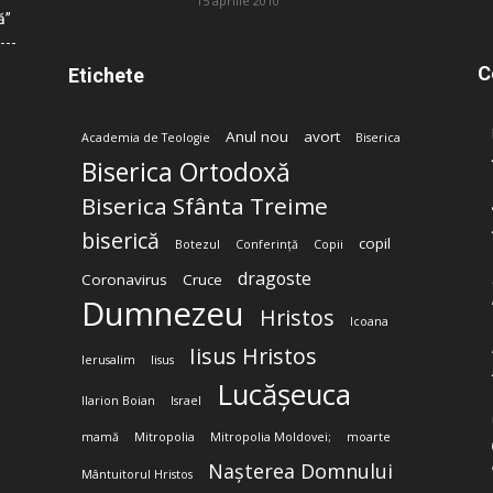
15 aprilie 2010
ă”
C
Etichete
Anul nou
avort
Academia de Teologie
Biserica
Biserica Ortodoxă
Biserica Sfânta Treime
biserică
copil
Botezul
Conferință
Copii
dragoste
Coronavirus
Cruce
Dumnezeu
Hristos
Icoana
Iisus Hristos
Ierusalim
Iisus
Lucășeuca
Ilarion Boian
Israel
mamă
Mitropolia
Mitropolia Moldovei;
moarte
Nașterea Domnului
Mântuitorul Hristos