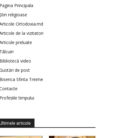
Pagina Principala
Știri religioase
Articole Ortodoxia.md
Articole de la vizitatori
Articole preluate
Tâlcuiri
Bibliotecă video
Gustări de post
Biserica Sfinta Treime
Contacte
Profețiile timpului
Ultimele articole