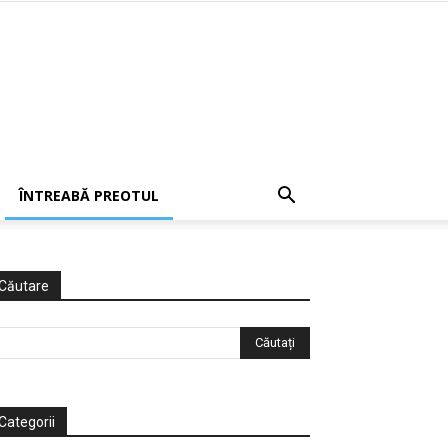
ÎNTREABĂ PREOTUL
Căutare
Categorii