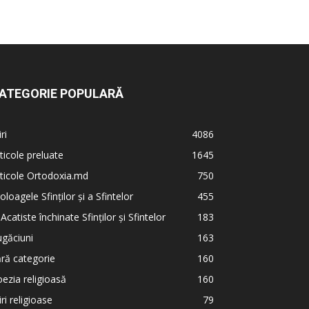
ATEGORIE POPULARĂ
iri
4086
ticole preluate
1645
ticole Ortodoxia.md
750
oloagele Sfinților și a Sfintelor
455
 Acatiste închinate Sfinților și Sfintelor
183
găciuni
163
ră categorie
160
ezia religioasă
160
iri religioase
79