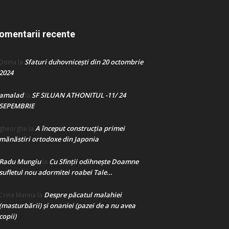
omentarii recente
Sfaturi duhovnicești din 20 octombrie
Doina
la
2024
amalad
SF SILUAN ATHONITUL -11/ 24
la
SEPEMBRIE
A început construcţia primei
gheorghe
la
mănăstiri ortodoxe din Japonia
Radu Mungiu
Cu Sfinții odihnește Doamne
la
sufletul nou adormitei roabei Tale…
Despre păcatul malahiei
Crina Marina
la
(masturbării) şi onaniei (pazei de a nu avea
copii)