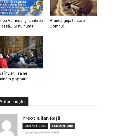
heu Vameșul și sfințirea
Aruncă grija ta spre
 casă… Și nu numai!
Domnul…
ua Învierii, să ne
minăm popoare…
Autorii noștri
Preot Iulian Raţă
3878 ARTICOLE
6 COMENTARII
http://www.ortodoxia.md