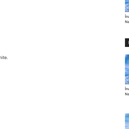
În
Na
mite.
În
Na