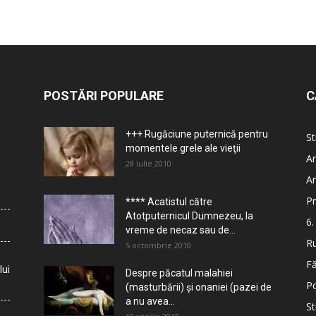
POSTĂRI POPULARE
C
+++ Rugăciune puternică pentru
St
momentele grele ale vieţii
Ar
28 iulie 2010
Ar
Pr
**** Acatistul către
Atotputernicul Dumnezeu, la
6.
vreme de necaz sau de...
Ru
5 octombrie 2010
Fă
lui
Despre păcatul malahiei
Po
(masturbării) şi onaniei (pazei de
a nu avea...
St