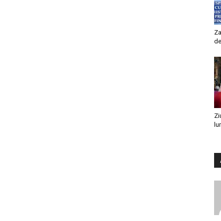
Za
de
Zi
lu