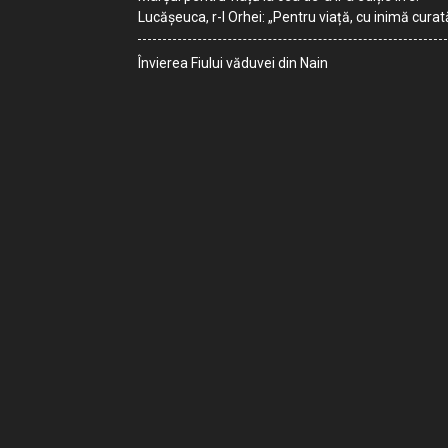
Lucășeuca, r-l Orhei: „Pentru viață, cu inimă curat
Învierea Fiului văduvei din Nain