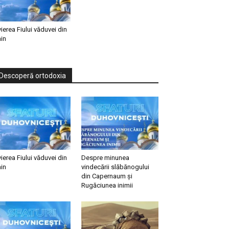
vierea Fiului văduvei din
in
Descoperă ortodoxia
vierea Fiului văduvei din
Despre minunea
in
vindecării slăbănogului
din Capernaum și
Rugăciunea inimii