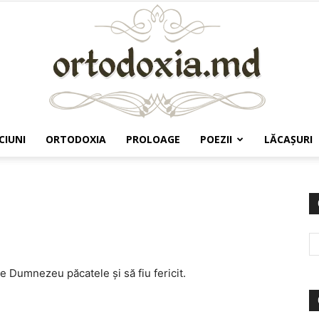
CIUNI
ORTODOXIA
PROLOAGE
POEZII
LĂCAŞURI
Ortodoxia.md
e Dumnezeu păcatele şi să fiu fericit.