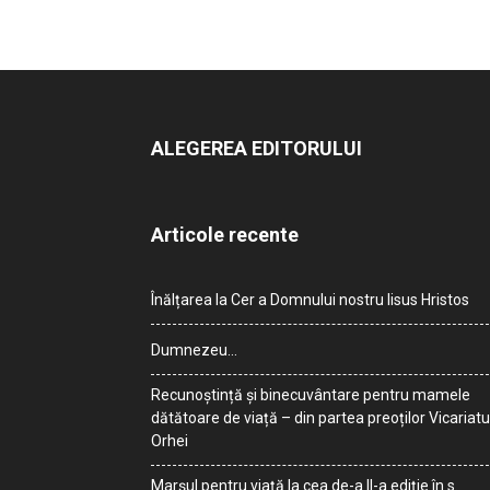
ALEGEREA EDITORULUI
Articole recente
Înălțarea la Cer a Domnului nostru Iisus Hristos
Dumnezeu…
Recunoștință și binecuvântare pentru mamele
dătătoare de viață – din partea preoților Vicariatu
Orhei
Marșul pentru viață la cea de-a II-a ediție în s.