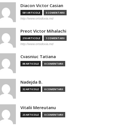
Diacon Victor Casian
581 ARTICOLE
5 COMENTARII
http://www.ortodoxia.md
Preot Victor Mihalachi
210 ARTICOLE
1 COMENTARII
http://www.ortodoxia.md
Cvasniuc Tatiana
88 ARTICOLE
0 COMENTARII
Nadejda B.
32 ARTICOLE
0 COMENTARII
Vitalii Mereutanu
23 ARTICOLE
0 COMENTARII