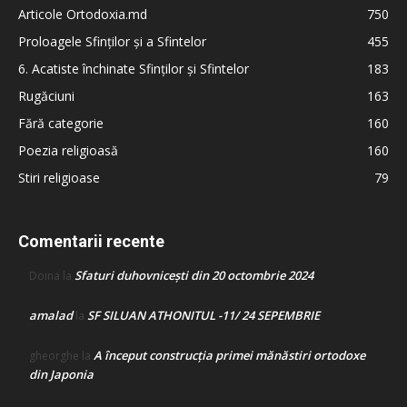
Articole Ortodoxia.md
750
Proloagele Sfinților și a Sfintelor
455
6. Acatiste închinate Sfinților și Sfintelor
183
Rugăciuni
163
Fără categorie
160
Poezia religioasă
160
Stiri religioase
79
Comentarii recente
Sfaturi duhovnicești din 20 octombrie 2024
Doina
la
amalad
SF SILUAN ATHONITUL -11/ 24 SEPEMBRIE
la
A început construcţia primei mănăstiri ortodoxe
gheorghe
la
din Japonia