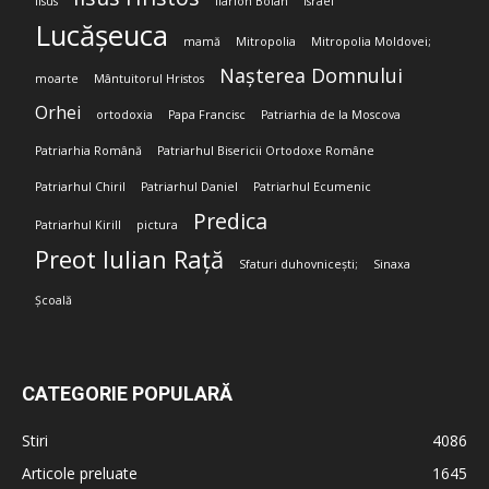
Iisus
Ilarion Boian
Israel
Lucășeuca
mamă
Mitropolia
Mitropolia Moldovei;
Nașterea Domnului
moarte
Mântuitorul Hristos
Orhei
ortodoxia
Papa Francisc
Patriarhia de la Moscova
Patriarhia Română
Patriarhul Bisericii Ortodoxe Române
Patriarhul Chiril
Patriarhul Daniel
Patriarhul Ecumenic
Predica
Patriarhul Kirill
pictura
Preot Iulian Rață
Sfaturi duhovnicești;
Sinaxa
Școală
CATEGORIE POPULARĂ
Stiri
4086
Articole preluate
1645