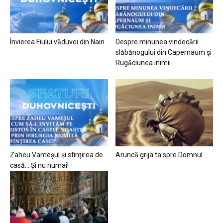
Învierea Fiului văduvei din Nain
Despre minunea vindecării
slăbănogului din Capernaum și
Rugăciunea inimii
Zaheu Vameșul și sfințirea de
Aruncă grija ta spre Domnul…
casă… Și nu numai!