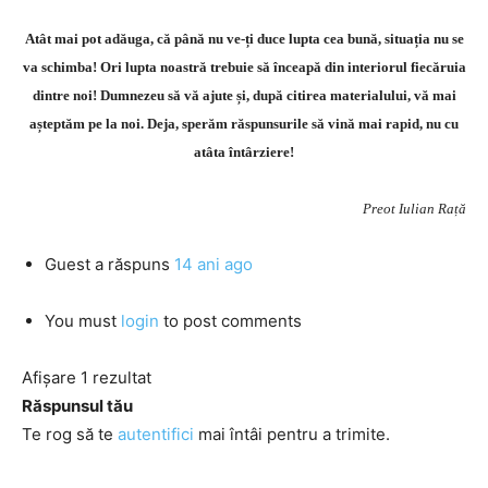
Atât mai pot adăuga, că până nu ve-ți duce lupta cea bună, situația nu se
va schimba! Ori lupta noastră trebuie să înceapă din interiorul fiecăruia
dintre noi! Dumnezeu să vă ajute și, după citirea materialului, vă mai
așteptăm pe la noi. Deja, sperăm răspunsurile să vină mai rapid, nu cu
atâta întârziere!
Preot Iulian Rață
Guest
a răspuns
14 ani ago
You must
login
to post comments
Afișare 1 rezultat
Răspunsul tău
Te rog să te
autentifici
mai întâi pentru a trimite.