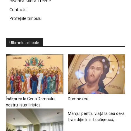
Biserica Sfinta Treime
Contacte
Profețiile timpului
Ultimele articole
Înălțarea la Cer a Domnului
Dumnezeu…
nostru Iisus Hristos
Marșul pentru viață la cea de-a
II-a ediție în s. Lucășeuca,...