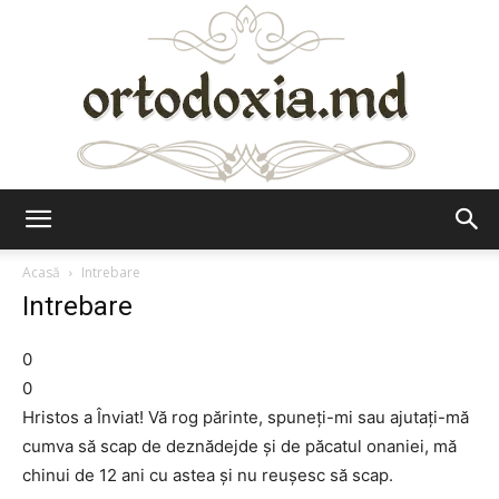
Ortodoxia.md
Acasă
Intrebare
Intrebare
0
0
Hristos a Înviat! Vă rog părinte, spuneţi-mi sau ajutaţi-mă
cumva să scap de deznădejde şi de păcatul onaniei, mă
chinui de 12 ani cu astea şi nu reuşesc să scap.