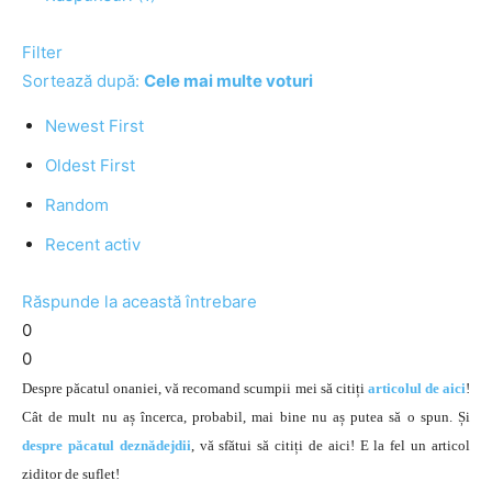
Filter
Sortează după:
Cele mai multe voturi
Newest First
Oldest First
Random
Recent activ
Răspunde la această întrebare
0
0
Despre păcatul onaniei, vă recomand scumpii mei să citiți
articolul de aici
!
Cât de mult nu aș încerca, probabil, mai bine nu aș putea să o spun. Și
despre păcatul deznădejdii
, vă sfătui să citiți de aici! E la fel un articol
ziditor de suflet!