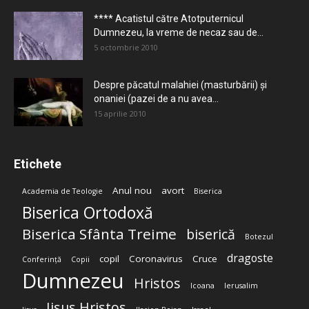
**** Acatistul către Atotputernicul
Dumnezeu, la vreme de necaz sau de...
5 octombrie 2010
Despre păcatul malahiei (masturbării) şi
onaniei (pazei de a nu avea...
15 aprilie 2010
Etichete
Anul nou
avort
Academia de Teologie
Biserica
Biserica Ortodoxă
Biserica Sfânta Treime
biserică
Botezul
dragoste
copil
Coronavirus
Cruce
Conferință
Copii
Dumnezeu
Hristos
Icoana
Ierusalim
Iisus Hristos