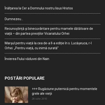
Înălțarea la Cer a Domnului nostru Iisus Hristos
Dumnezeu…
Recunoștință și binecuvântare pentru mamele dătătoare de
viață – din partea preoților Vicariatului Orhei
Marșul pentru viață la cea de-a II-a ediție în s. Lucășeuca, r-l
Orhei: „Pentru viață, cu inimă curată”
Învierea Fiului văduvei din Nain
POSTĂRI POPULARE
+++ Rugăciune puternică pentru momentele
grele ale vieţii
28 iulie 2010