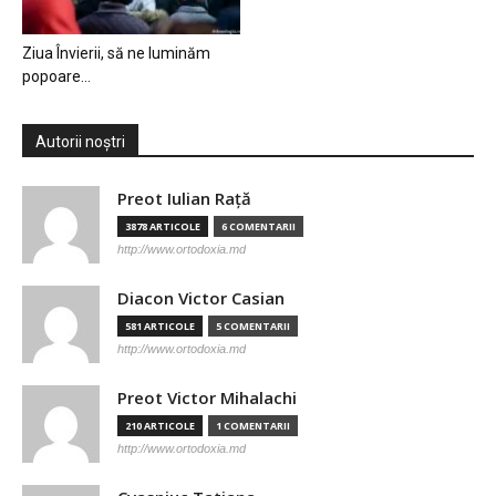
Ziua Învierii, să ne luminăm
popoare…
Autorii noștri
Preot Iulian Raţă
3878 ARTICOLE
6 COMENTARII
http://www.ortodoxia.md
Diacon Victor Casian
581 ARTICOLE
5 COMENTARII
http://www.ortodoxia.md
Preot Victor Mihalachi
210 ARTICOLE
1 COMENTARII
http://www.ortodoxia.md