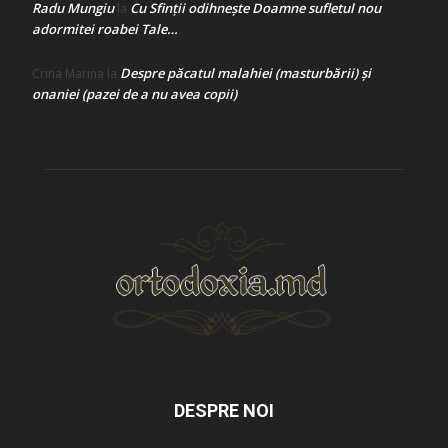
Radu Mungiu
Cu Sfinții odihnește Doamne sufletul nou
la
adormitei roabei Tale…
Despre păcatul malahiei (masturbării) şi
Crina Marina
la
onaniei (pazei de a nu avea copii)
DESPRE NOI