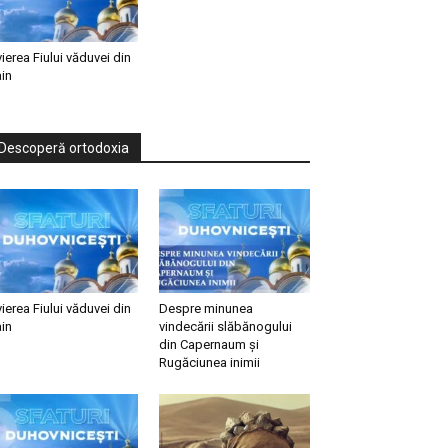
vierea Fiului văduvei din
in
Descoperă ortodoxia
vierea Fiului văduvei din
Despre minunea
in
vindecării slăbănogului
din Capernaum și
Rugăciunea inimii