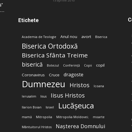
15 aprilie 2010
ă”
C
Etichete
Anul nou
avort
Academia de Teologie
Biserica
Biserica Ortodoxă
Biserica Sfânta Treime
biserică
copil
Botezul
Conferință
Copii
dragoste
Coronavirus
Cruce
Dumnezeu
Hristos
Icoana
Iisus Hristos
Ierusalim
Iisus
Lucășeuca
Ilarion Boian
Israel
mamă
Mitropolia
Mitropolia Moldovei;
moarte
Nașterea Domnului
Mântuitorul Hristos