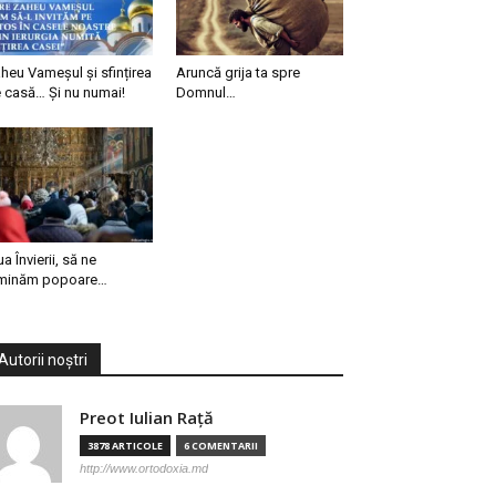
heu Vameșul și sfințirea
Aruncă grija ta spre
 casă… Și nu numai!
Domnul…
ua Învierii, să ne
minăm popoare…
Autorii noștri
Preot Iulian Raţă
3878 ARTICOLE
6 COMENTARII
http://www.ortodoxia.md