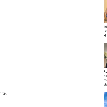
În
Do
Hr
Re
bi
ma
vi
mite.