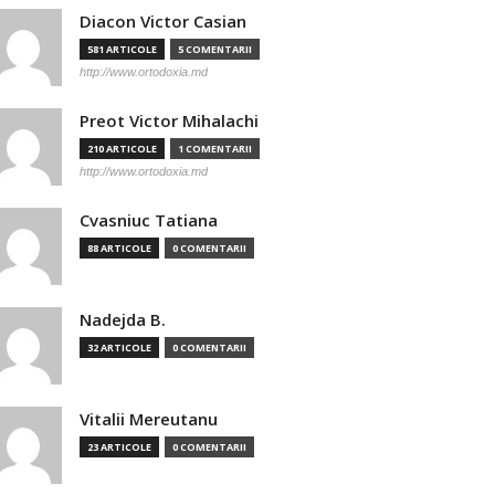
Diacon Victor Casian
581 ARTICOLE
5 COMENTARII
http://www.ortodoxia.md
Preot Victor Mihalachi
210 ARTICOLE
1 COMENTARII
http://www.ortodoxia.md
Cvasniuc Tatiana
88 ARTICOLE
0 COMENTARII
Nadejda B.
32 ARTICOLE
0 COMENTARII
Vitalii Mereutanu
23 ARTICOLE
0 COMENTARII