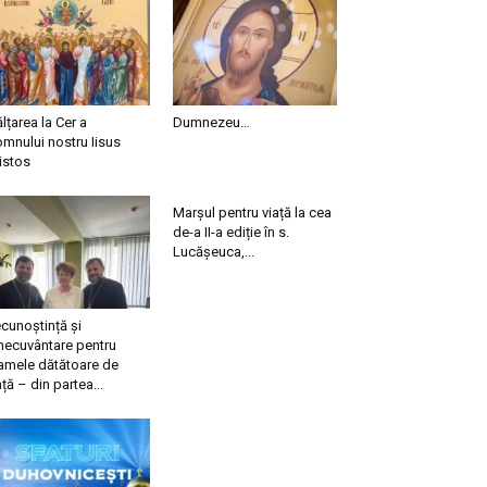
ălțarea la Cer a
Dumnezeu…
mnului nostru Iisus
istos
Marșul pentru viață la cea
de-a II-a ediție în s.
Lucășeuca,...
cunoștință și
necuvântare pentru
mele dătătoare de
ață – din partea...