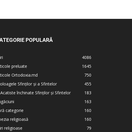
ATEGORIE POPULARĂ
iri
4086
ticole preluate
1645
ticole Ortodoxia.md
750
oloagele Sfinților și a Sfintelor
455
 Acatiste închinate Sfinților și Sfintelor
183
găciuni
163
ră categorie
160
ezia religioasă
160
iri religioase
79