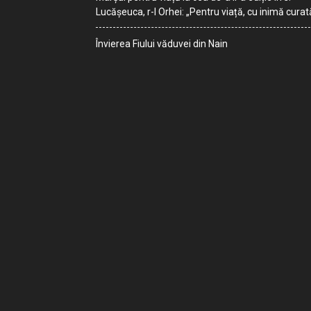
Lucășeuca, r-l Orhei: „Pentru viață, cu inimă curat
Învierea Fiului văduvei din Nain