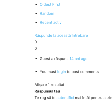
Oldest First
Random
Recent activ
Răspunde la această întrebare
0
0
Guest
a răspuns
14 ani ago
You must
login
to post comments
Afișare 1 rezultat
Răspunsul tău
Te rog să te
autentifici
mai întâi pentru a tri