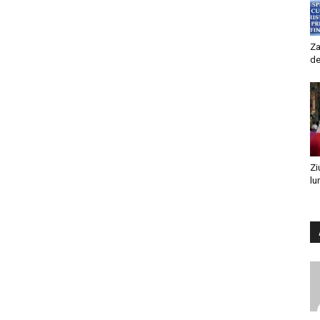
Za
de
Zi
lu