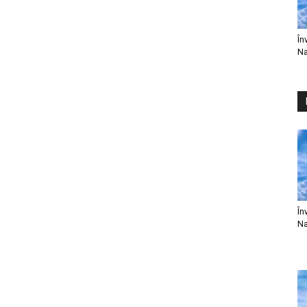
În
Na
În
Na