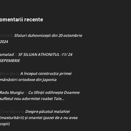
omentarii recente
Sfaturi duhovnicești din 20 octombrie
Doina
la
2024
amalad
SF SILUAN ATHONITUL -11/ 24
la
SEPEMBRIE
A început construcţia primei
gheorghe
la
mănăstiri ortodoxe din Japonia
Radu Mungiu
Cu Sfinții odihnește Doamne
la
sufletul nou adormitei roabei Tale…
Despre păcatul malahiei
Crina Marina
la
(masturbării) şi onaniei (pazei de a nu avea
copii)