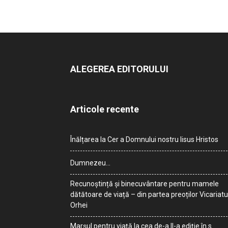
ALEGEREA EDITORULUI
Articole recente
Înălțarea la Cer a Domnului nostru Iisus Hristos
Dumnezeu…
Recunoștință și binecuvântare pentru mamele
dătătoare de viață – din partea preoților Vicariatu
Orhei
Marșul pentru viață la cea de-a II-a ediție în s.