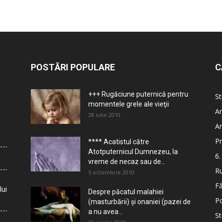
POSTĂRI POPULARE
C
+++ Rugăciune puternică pentru
St
momentele grele ale vieţii
Ar
28 iulie 2010
Ar
Pr
**** Acatistul către
Atotputernicul Dumnezeu, la
6.
vreme de necaz sau de...
Ru
5 octombrie 2010
Fă
lui
Despre păcatul malahiei
Po
(masturbării) şi onaniei (pazei de
a nu avea...
St