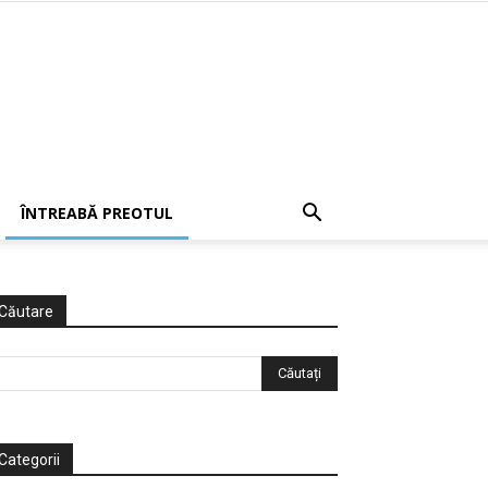
ÎNTREABĂ PREOTUL
Căutare
Categorii