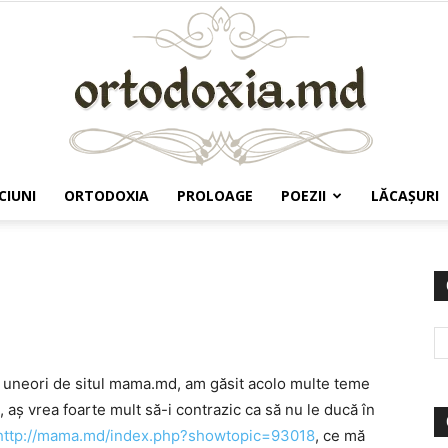
CIUNI
ORTODOXIA
PROLOAGE
POEZII
LĂCAŞURI
Ortodoxia.md
c uneori de situl mama.md, am găsit acolo multe teme
 aş vrea foarte mult să-i contrazic ca să nu le ducă în
http://mama.md/index.php?showtopic=93018
, ce mă