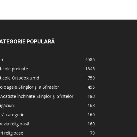
ATEGORIE POPULARĂ
iri
4086
ticole preluate
1645
ticole Ortodoxia.md
750
oloagele Sfinților și a Sfintelor
455
 Acatiste închinate Sfinților și Sfintelor
183
găciuni
163
ră categorie
160
ezia religioasă
160
iri religioase
79