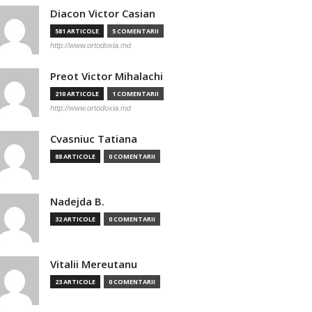
Diacon Victor Casian
581 ARTICOLE
5 COMENTARII
http://www.ortodoxia.md
Preot Victor Mihalachi
210 ARTICOLE
1 COMENTARII
http://www.ortodoxia.md
Cvasniuc Tatiana
88 ARTICOLE
0 COMENTARII
Nadejda B.
32 ARTICOLE
0 COMENTARII
Vitalii Mereutanu
23 ARTICOLE
0 COMENTARII