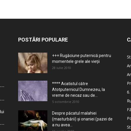
POSTĂRI POPULARE
C
+++ Rugăciune puternică pentru
St
momentele grele ale vieţii
Ar
28 iulie 2010
Ar
Pr
**** Acatistul către
Atotputernicul Dumnezeu, la
6.
vreme de necaz sau de...
Ru
5 octombrie 2010
Fă
lui
Despre păcatul malahiei
Po
(masturbării) şi onaniei (pazei de
a nu avea...
St