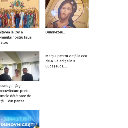
ălțarea la Cer a
Dumnezeu…
mnului nostru Iisus
istos
Marșul pentru viață la cea
de-a II-a ediție în s.
Lucășeuca,...
cunoștință și
necuvântare pentru
mele dătătoare de
ață – din partea...