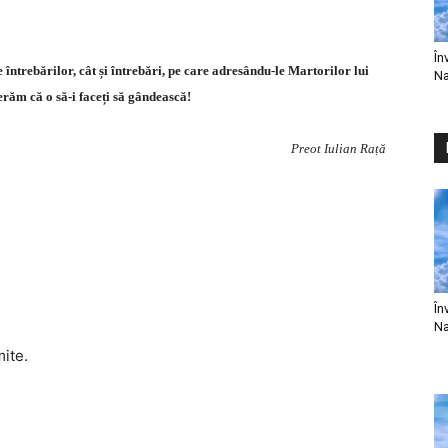
În
te întrebărilor, cât și întrebări, pe care adresându-le Martorilor lui
Na
erăm că o să-i faceți să gândească!
Preot Iulian Rață
În
Na
mite.