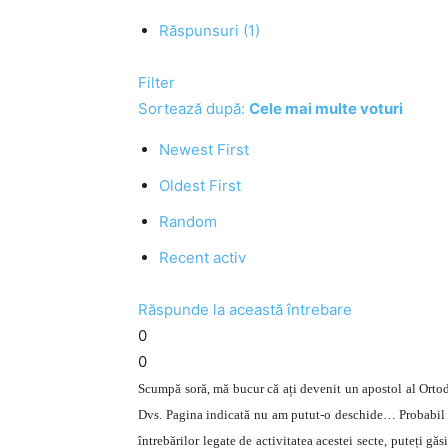
Răspunsuri (1)
Filter
Sortează după:
Cele mai multe voturi
Newest First
Oldest First
Random
Recent activ
Răspunde la această întrebare
0
0
Scumpă soră, mă bucur că ați devenit un apostol al Ortod
Dvs. Pagina indicată nu am putut-o deschide… Probabil es
întrebărilor legate de activitatea acestei secte, puteți g