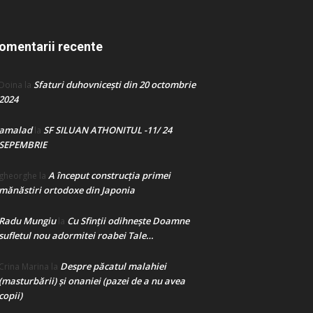
omentarii recente
Sfaturi duhovnicești din 20 octombrie
Doina
la
2024
amalad
SF SILUAN ATHONITUL -11/ 24
la
SEPEMBRIE
A început construcţia primei
gheorghe
la
mănăstiri ortodoxe din Japonia
Radu Mungiu
Cu Sfinții odihnește Doamne
la
sufletul nou adormitei roabei Tale…
Despre păcatul malahiei
Crina Marina
la
(masturbării) şi onaniei (pazei de a nu avea
copii)