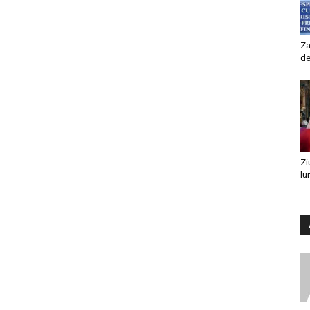
Za
de
Zi
lu