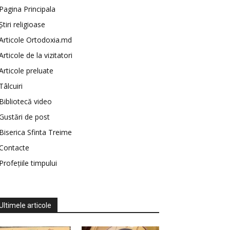
Pagina Principala
Știri religioase
Articole Ortodoxia.md
Articole de la vizitatori
Articole preluate
Tâlcuiri
Bibliotecă video
Gustări de post
Biserica Sfinta Treime
Contacte
Profețiile timpului
Ultimele articole