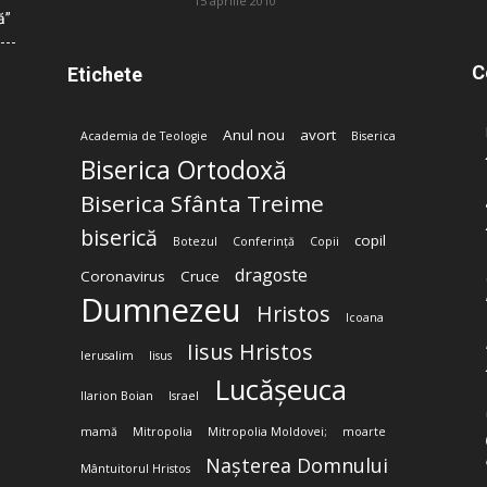
15 aprilie 2010
ă”
C
Etichete
Anul nou
avort
Academia de Teologie
Biserica
Biserica Ortodoxă
Biserica Sfânta Treime
biserică
copil
Botezul
Conferință
Copii
dragoste
Coronavirus
Cruce
Dumnezeu
Hristos
Icoana
Iisus Hristos
Ierusalim
Iisus
Lucășeuca
Ilarion Boian
Israel
mamă
Mitropolia
Mitropolia Moldovei;
moarte
Nașterea Domnului
Mântuitorul Hristos