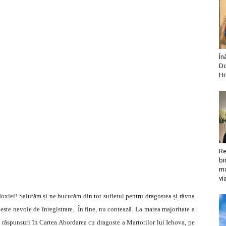
În
Do
Hr
Re
bi
ma
vi
oxiei! Salutăm și ne bucurăm din tot sufletul pentru dragostea și râvna
te nevoie de înregistrare.. În fine, nu contează. La marea majoritate a
ăsi răspunsuri în Cartea Abordarea cu dragoste a Martorilor lui Iehova, pe