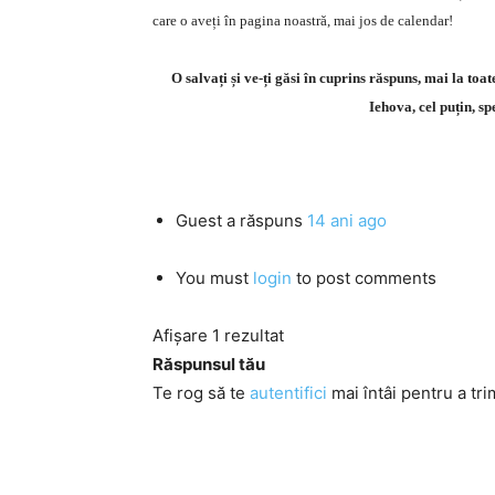
care o aveți în pagina noastră, mai jos de calendar!
O salvați și ve-ți găsi în cuprins răspuns, mai la toa
Iehova, cel puțin, sp
Guest
a răspuns
14 ani ago
You must
login
to post comments
Afișare 1 rezultat
Răspunsul tău
Te rog să te
autentifici
mai întâi pentru a tri