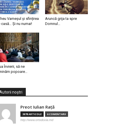
heu Vameșul și sfințirea
Aruncă grija ta spre
 casă… Și nu numai!
Domnul…
ua Învierii, să ne
minăm popoare…
Autorii noștri
Preot Iulian Raţă
3878 ARTICOLE
6 COMENTARII
http://www.ortodoxia.md