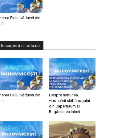
vierea Fiului văduvei din
in
Descoperă ortodoxia
vierea Fiului văduvei din
Despre minunea
in
vindecării slăbănogului
din Capernaum și
Rugăciunea inimii