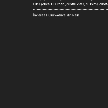
Lucășeuca, r-l Orhei: „Pentru viață, cu inimă curat
Învierea Fiului văduvei din Nain