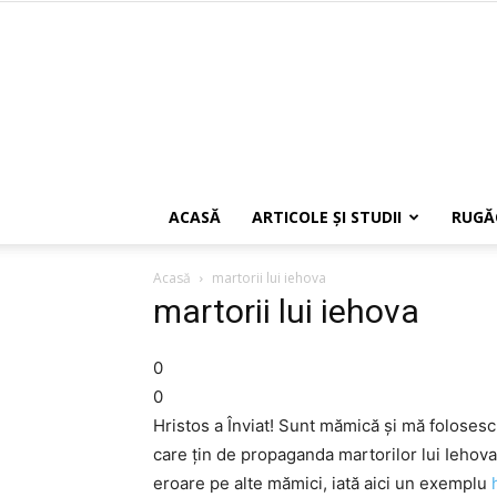
ACASĂ
ARTICOLE ŞI STUDII
RUGĂ
Acasă
martorii lui iehova
martorii lui iehova
0
0
Hristos a Înviat! Sunt mămică şi mă foloses
care ţin de propaganda martorilor lui Iehova,
eroare pe alte mămici, iată aici un exemplu