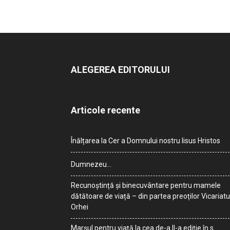
ALEGEREA EDITORULUI
Articole recente
Înălțarea la Cer a Domnului nostru Iisus Hristos
Dumnezeu…
Recunoștință și binecuvântare pentru mamele
dătătoare de viață – din partea preoților Vicariatu
Orhei
Marșul pentru viață la cea de-a II-a ediție în s.